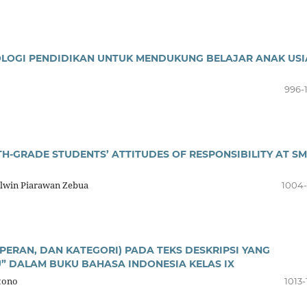
OLOGI PENDIDIKAN UNTUK MENDUKUNG BELAJAR ANAK USI
996-
TH-GRADE STUDENTS’ ATTITUDES OF RESPONSIBILITY AT S
 Elwin Piarawan Zebua
1004-
 PERAN, DAN KATEGORI) PADA TEKS DESKRIPSI YANG
U” DALAM BUKU BAHASA INDONESIA KELAS IX
tono
1013-