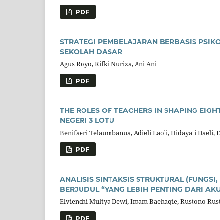
PDF
STRATEGI PEMBELAJARAN BERBASIS PSIK
SEKOLAH DASAR
Agus Royo, Rifki Nuriza, Ani Ani
PDF
THE ROLES OF TEACHERS IN SHAPING EIGH
NEGERI 3 LOTU
Benifaeri Telaumbanua, Adieli Laoli, Hidayati Daeli,
PDF
ANALISIS SINTAKSIS STRUKTURAL (FUNGSI,
BERJUDUL “YANG LEBIH PENTING DARI AK
Elvienchi Multya Dewi, Imam Baehaqie, Rustono Rus
PDF