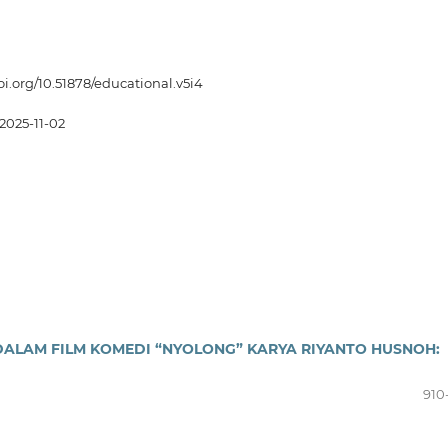
doi.org/10.51878/educational.v5i4
2025-11-02
ALAM FILM KOMEDI “NYOLONG” KARYA RIYANTO HUSNOH:
910