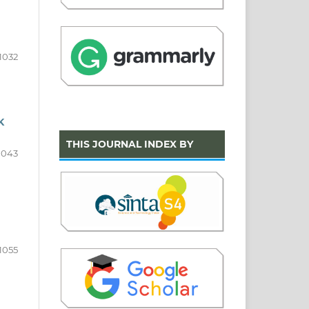
1032
K
THIS JOURNAL INDEX BY
1043
1055