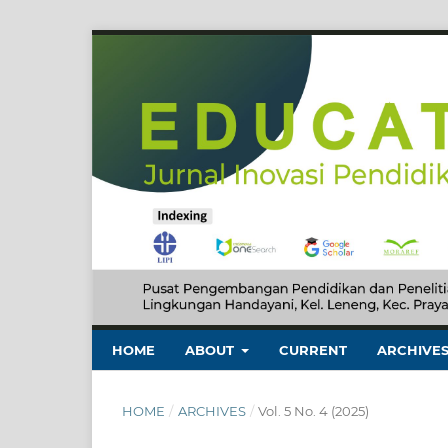
HOME
ABOUT
CURRENT
ARCHIVE
HOME
/
ARCHIVES
/
Vol. 5 No. 4 (2025)