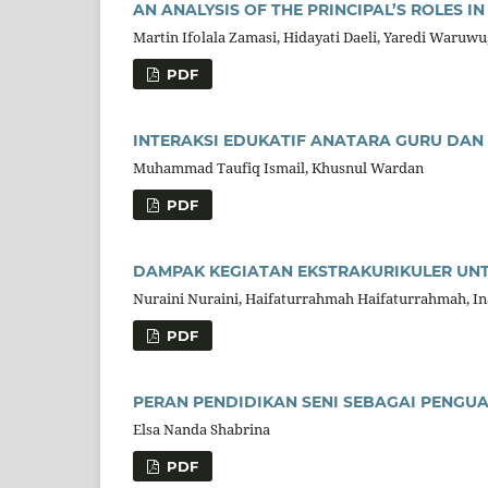
AN ANALYSIS OF THE PRINCIPAL’S ROLES 
Martin Ifolala Zamasi, Hidayati Daeli, Yaredi Waru
PDF
INTERAKSI EDUKATIF ANATARA GURU DAN S
Muhammad Taufiq Ismail, Khusnul Wardan
PDF
DAMPAK KEGIATAN EKSTRAKURIKULER UNT
Nuraini Nuraini, Haifaturrahmah Haifaturrahmah, In
PDF
PERAN PENDIDIKAN SENI SEBAGAI PENGUA
Elsa Nanda Shabrina
PDF