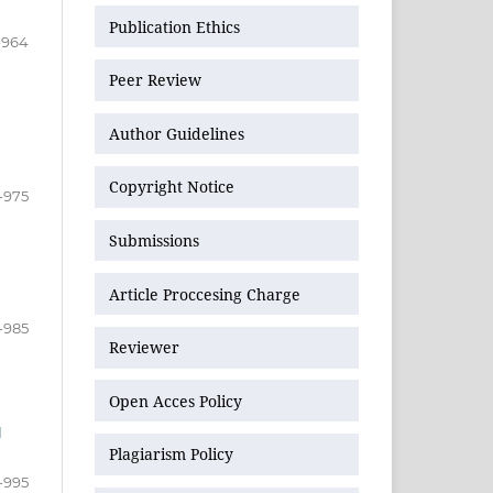
Publication Ethics
-964
Peer Review
Author Guidelines
Copyright Notice
-975
Submissions
Article Proccesing Charge
-985
Reviewer
Open Acces Policy
I
Plagiarism Policy
-995