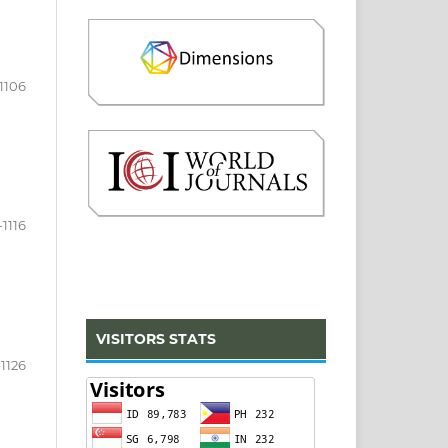
1106
-1116
VISITORS STATS
-1126