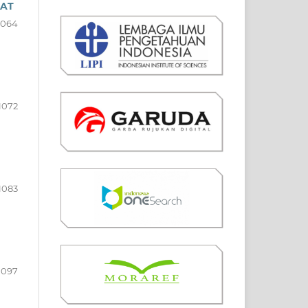
RAT
1064
1072
1083
1097