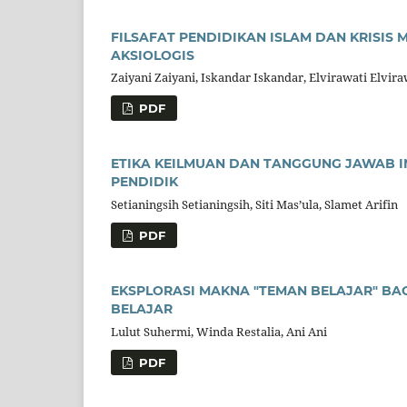
FILSAFAT PENDIDIKAN ISLAM DAN KRISIS 
AKSIOLOGIS
Zaiyani Zaiyani, Iskandar Iskandar, Elvirawati Elvir
PDF
ETIKA KEILMUAN DAN TANGGUNG JAWAB IN
PENDIDIK
Setianingsih Setianingsih, Siti Mas’ula, Slamet Arifin
PDF
EKSPLORASI MAKNA "TEMAN BELAJAR" BA
BELAJAR
Lulut Suhermi, Winda Restalia, Ani Ani
PDF