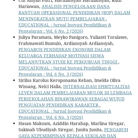
Cut Aisyah Putri, Hardiansyah Hardiansyah, Rudi
Hariawan,
ANALISIS PENGELOLAAN DANA
BANTUAN OPERASIONAL PENDIDIKAN (BOP) DALAM
MENINGKATKAN MUTU PEMBELAJARAN
,
EDUCATIONAL : Jurnal Inovasi Pendidikan &
Pengajaran : Vol. 6 No. 2 (2026)
Juliya Paramata, Meyko Panigoro, Yulianti Toralawe,
Frahmawati Bumulo, Ardiansyah Ardiansyah,
PENGARUH PENDIDIKAN EKONOMI DALAM
KELUARGA TERHADAP MOTIVASI SISWA
MELANJUTKAN STUDI KE PERGURUAN TINGGI
,
EDUCATIONAL : Jurnal Inovasi Pendidikan &
Pengajaran : Vol. 6 No. 3 (2026)
Sirilus Karolus Keroponama Keban, Imelda Oliva
Wissang, Nelci Halla,
INTERNALISASI SPIRITUALITAS
LEVEN DALAM PEMBELAJARAN MULOK DI LEMBAGA
PERSEKOLAHAN BINAWIRAWAN SEBAGAI WUJUD
PENGUATAN PENDIDIKAN KARAKTER
,
EDUCATIONAL : Jurnal Inovasi Pendidikan &
Pengajaran : Vol. 6 No. 3 (2026)
Hasan Maksum, Aziddin Harahap, Marlina Siregar,
Sakinah Ubudiyah Siregar, Junita Junita,
PENGARUH
GAYA KEPEMIMPINAN KEPALA SEKOLAH DAN