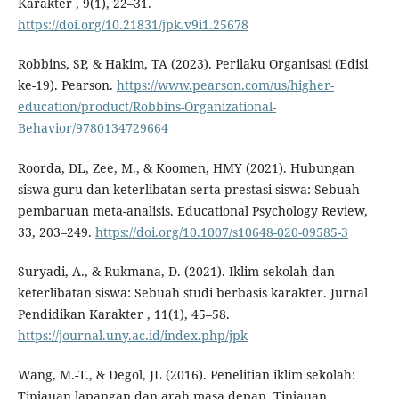
Karakter , 9(1), 22–31.
https://doi.org/10.21831/jpk.v9i1.25678
Robbins, SP, & Hakim, TA (2023). Perilaku Organisasi (Edisi
ke-19). Pearson.
https://www.pearson.com/us/higher-
education/product/Robbins-Organizational-
Behavior/9780134729664
Roorda, DL, Zee, M., & Koomen, HMY (2021). Hubungan
siswa-guru dan keterlibatan serta prestasi siswa: Sebuah
pembaruan meta-analisis. Educational Psychology Review,
33, 203–249.
https://doi.org/10.1007/s10648-020-09585-3
Suryadi, A., & Rukmana, D. (2021). Iklim sekolah dan
keterlibatan siswa: Sebuah studi berbasis karakter. Jurnal
Pendidikan Karakter , 11(1), 45–58.
https://journal.uny.ac.id/index.php/jpk
Wang, M.-T., & Degol, JL (2016). Penelitian iklim sekolah:
Tinjauan lapangan dan arah masa depan. Tinjauan