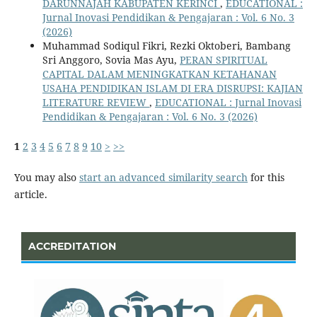
DARUNNAJAH KABUPATEN KERINCI
,
EDUCATIONAL :
Jurnal Inovasi Pendidikan & Pengajaran : Vol. 6 No. 3
(2026)
Muhammad Sodiqul Fikri, Rezki Oktoberi, Bambang
Sri Anggoro, Sovia Mas Ayu,
PERAN SPIRITUAL
CAPITAL DALAM MENINGKATKAN KETAHANAN
USAHA PENDIDIKAN ISLAM DI ERA DISRUPSI: KAJIAN
LITERATURE REVIEW
,
EDUCATIONAL : Jurnal Inovasi
Pendidikan & Pengajaran : Vol. 6 No. 3 (2026)
1
2
3
4
5
6
7
8
9
10
>
>>
You may also
start an advanced similarity search
for this
article.
ACCREDITATION