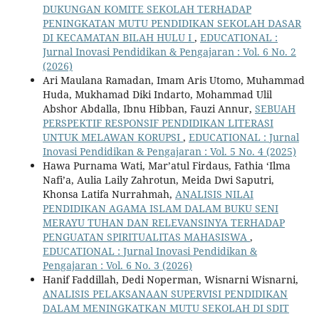
DUKUNGAN KOMITE SEKOLAH TERHADAP
PENINGKATAN MUTU PENDIDIKAN SEKOLAH DASAR
DI KECAMATAN BILAH HULU I
,
EDUCATIONAL :
Jurnal Inovasi Pendidikan & Pengajaran : Vol. 6 No. 2
(2026)
Ari Maulana Ramadan, Imam Aris Utomo, Muhammad
Huda, Mukhamad Diki Indarto, Mohammad Ulil
Abshor Abdalla, Ibnu Hibban, Fauzi Annur,
SEBUAH
PERSPEKTIF RESPONSIF PENDIDIKAN LITERASI
UNTUK MELAWAN KORUPSI
,
EDUCATIONAL : Jurnal
Inovasi Pendidikan & Pengajaran : Vol. 5 No. 4 (2025)
Hawa Purnama Wati, Mar’atul Firdaus, Fathia ‘Ilma
Nafi’a, Aulia Laily Zahrotun, Meida Dwi Saputri,
Khonsa Latifa Nurrahmah,
ANALISIS NILAI
PENDIDIKAN AGAMA ISLAM DALAM BUKU SENI
MERAYU TUHAN DAN RELEVANSINYA TERHADAP
PENGUATAN SPIRITUALITAS MAHASISWA
,
EDUCATIONAL : Jurnal Inovasi Pendidikan &
Pengajaran : Vol. 6 No. 3 (2026)
Hanif Faddillah, Dedi Noperman, Wisnarni Wisnarni,
ANALISIS PELAKSANAAN SUPERVISI PENDIDIKAN
DALAM MENINGKATKAN MUTU SEKOLAH DI SDIT