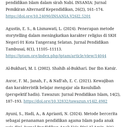
pendidikan Islam dalam sirah Nabi. INSANIA: Jurnal
Pemikiran Alternatif Kependidikan, 26(2), 161–174.
https://doi.org/10.24090/INSANIA.V26I2.5201
Agustin, E. S., & Lismawati, L. (2024). Penerapan metode
storytelling dalam meningkatkan karakter religius di SKH
Negeri 01 Kota Tangerang Selatan. Jurnal Pendidikan
Tambusai, 8(1), 11105–11113.
https://jptam.org/index.php/jptam/article/view/14044
Al-Bukhari, M. I. (2002). Shahih al-Bukhari. Dar Ibn Katsir.
Asror, F. M., Janah, F., & Nafi’ah, E. C. (2021). Kewajiban
dan karakteristik belajar mengajar ala Rasulullah
(perspektif hadis). Tawazun: Jurnal Pendidikan Islam, 14(2),
187–193.
https://doi.org/10.32832/tawazun.v14i2.4982
Ayuni, S., Hadi, A., & Aprianti, N. (2024). Metode bercerita
sebagai penanaman pendidikan agama Islam pada anak