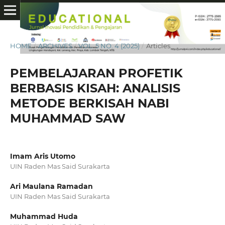
HOME
/
ARCHIVES
/
VOL. 5 NO. 4 (2025)
/
Articles
PEMBELAJARAN PROFETIK
BERBASIS KISAH: ANALISIS
METODE BERKISAH NABI
MUHAMMAD SAW
Imam Aris Utomo
UIN Raden Mas Said Surakarta
Ari Maulana Ramadan
UIN Raden Mas Said Surakarta
Muhammad Huda