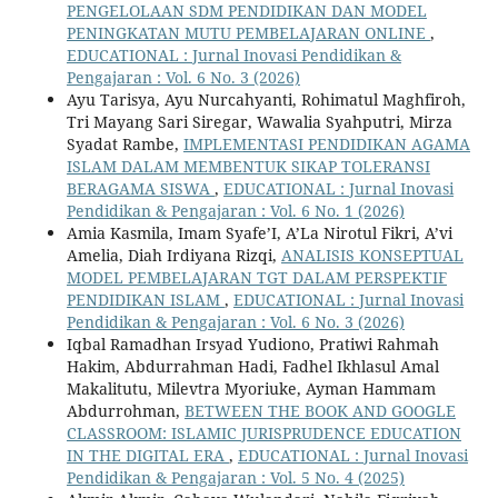
PENGELOLAAN SDM PENDIDIKAN DAN MODEL
PENINGKATAN MUTU PEMBELAJARAN ONLINE
,
EDUCATIONAL : Jurnal Inovasi Pendidikan &
Pengajaran : Vol. 6 No. 3 (2026)
Ayu Tarisya, Ayu Nurcahyanti, Rohimatul Maghfiroh,
Tri Mayang Sari Siregar, Wawalia Syahputri, Mirza
Syadat Rambe,
IMPLEMENTASI PENDIDIKAN AGAMA
ISLAM DALAM MEMBENTUK SIKAP TOLERANSI
BERAGAMA SISWA
,
EDUCATIONAL : Jurnal Inovasi
Pendidikan & Pengajaran : Vol. 6 No. 1 (2026)
Amia Kasmila, Imam Syafe’I, A’La Nirotul Fikri, A’vi
Amelia, Diah Irdiyana Rizqi,
ANALISIS KONSEPTUAL
MODEL PEMBELAJARAN TGT DALAM PERSPEKTIF
PENDIDIKAN ISLAM
,
EDUCATIONAL : Jurnal Inovasi
Pendidikan & Pengajaran : Vol. 6 No. 3 (2026)
Iqbal Ramadhan Irsyad Yudiono, Pratiwi Rahmah
Hakim, Abdurrahman Hadi, Fadhel Ikhlasul Amal
Makalitutu, Milevtra Myoriuke, Ayman Hammam
Abdurrohman,
BETWEEN THE BOOK AND GOOGLE
CLASSROOM: ISLAMIC JURISPRUDENCE EDUCATION
IN THE DIGITAL ERA
,
EDUCATIONAL : Jurnal Inovasi
Pendidikan & Pengajaran : Vol. 5 No. 4 (2025)