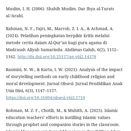
Muslim, I. H. (2006). Shahih Muslim. Dar Ihya al-Turats
al-‘Arabi.
Rahman, N. F., Fajri, M., Marroh, Z. I. A., & Achmad, A.
(2024). Pelatihan peningkatan berpikir kritis melalui
metode cerita dalam Al-Qur’an bagi guru agama di
Madrasah Aliyah Samarinda. Abdimas Galuh, 6(2), 1152–
1162.
http://dx.doi.org/10.25157/ag.v6i2.14378
Rasmini, N. W., & Karta, I. W. (2021). Analysis of the impact
of storytelling methods on early childhood religion and
moral development. Jurnal Obsesi: Jurnal Pendidikan Anak
Usia Dini, 6(3), 1147–1157.
https://doi.org/10.31004/obsesi.v6i3.1719
Rohman, M. Z. F., Chotib, M., & Muhith, A. (2025). Islamic
education teachers’ efforts in instilling Islamic values
through prophet and companion stories in the classroom.