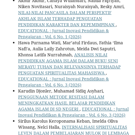
Akmir Akmir, Cahaya Wulandari, Nabila Fiqriyah,
Niken Novitasari, Nuraisyah Nuraisyah, Resky Amri,
NILAI-NILAI PANCASILA DALAM PERSPEKTIF
AKHLAK ISLAM TERHADAP PENGUATAN
PENDIDIKAN KARAKTER DAN KEPEMIMPINAN
,
EDUCATIONAL : Jurnal Inovasi Pendidikan &
Pengajaran : Vol. 6 No. 1 (2026)
Hawa Purnama Wati, Mar’atul Firdaus, Fathia ‘Ilma
Nafi’a, Aulia Laily Zahrotun, Meida Dwi Saputri,
Khonsa Latifa Nurrahmah,
ANALISIS NILAI
PENDIDIKAN AGAMA ISLAM DALAM BUKU SENI
MERAYU TUHAN DAN RELEVANSINYA TERHADAP
PENGUATAN SPIRITUALITAS MAHASISWA
,
EDUCATIONAL : Jurnal Inovasi Pendidikan &
Pengajaran : Vol. 6 No. 3 (2026)
Karudin Djonler, Muhamad Sidiq Asyhari,
PENGGUNAAN METODE RESITASI DALAM
MENINGKATKAN HASIL BELAJAR PENDIDIKAN
AGAMA ISLAM DI SD NEGERI
,
EDUCATIONAL : Jurnal
Inovasi Pendidikan & Pengajaran : Vol. 6 No. 3 (2026)
Sirilus Karolus Keroponama Keban, Imelda Oliva
Wissang, Nelci Halla,
INTERNALISASI SPIRITUALITAS
LEVEN DALAM PEMBELAJARAN MULOK DI LEMBAGA