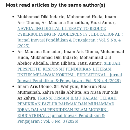
Most read articles by the same author(s)
Mukhamad Diki Indarto, Muhammad Huda, Imam
Aris Utomo, Ari Maulana Ramadhan, Fauzi Annur,
NAVIGATING DIGITAL LITERACY TO REDUCE
CYBERBULLYING IN ADOLESCENTS
,
EDUCATIONAL :
Jurnal Inovasi Pendidikan & Pengajaran : Vol. 5 No. 4
(2025)
Ari Maulana Ramadan, Imam Aris Utomo, Muhammad
Huda, Mukhamad Diki Indarto, Mohammad Ulil
Abshor Abdalla, Ibnu Hibban, Fauzi Annur,
SEBUAH
PERSPEKTIF RESPONSIF PENDIDIKAN LITERASI
UNTUK MELAWAN KORUPSI
,
EDUCATIONAL : Jurnal
Inovasi Pendidikan & Pengajaran : Vol. 5 No. 4 (2025)
Imam Aris Utomo, Sri Wahyuni, Khoirun Nisa
Mutmainah, Zahra Naila Abhista, An Nisaa Nur Sifa
Az Zahra,
TRANSFORMASI ILMU KALAM: TELAAH
PEMIKIRAN FAZLUR RAHMAN DAN MUHAMMAD
IQBAL DALAM PENDIDIKAN ISLAM MODERN
,
EDUCATIONAL : Jurnal Inovasi Pendidikan &
Pengajaran : Vol. 6 No. 3 (2026)