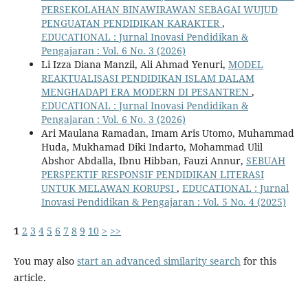
PERSEKOLAHAN BINAWIRAWAN SEBAGAI WUJUD
PENGUATAN PENDIDIKAN KARAKTER
,
EDUCATIONAL : Jurnal Inovasi Pendidikan &
Pengajaran : Vol. 6 No. 3 (2026)
Li Izza Diana Manzil, Ali Ahmad Yenuri,
MODEL
REAKTUALISASI PENDIDIKAN ISLAM DALAM
MENGHADAPI ERA MODERN DI PESANTREN
,
EDUCATIONAL : Jurnal Inovasi Pendidikan &
Pengajaran : Vol. 6 No. 3 (2026)
Ari Maulana Ramadan, Imam Aris Utomo, Muhammad
Huda, Mukhamad Diki Indarto, Mohammad Ulil
Abshor Abdalla, Ibnu Hibban, Fauzi Annur,
SEBUAH
PERSPEKTIF RESPONSIF PENDIDIKAN LITERASI
UNTUK MELAWAN KORUPSI
,
EDUCATIONAL : Jurnal
Inovasi Pendidikan & Pengajaran : Vol. 5 No. 4 (2025)
1
2
3
4
5
6
7
8
9
10
>
>>
You may also
start an advanced similarity search
for this
article.