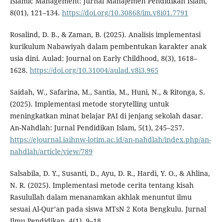
Islamic Management: Jurnal Manajemen Pendidikan Islam,
8(01), 121–134.
https://doi.org/10.30868/im.v8i01.7791
Rosalind, D. B., & Zaman, B. (2025). Analisis implementasi
kurikulum Nabawiyah dalam pembentukan karakter anak
usia dini. Aulad: Journal on Early Childhood, 8(3), 1618–
1628.
https://doi.org/10.31004/aulad.v8i3.965
Saidah, W., Safarina, M., Santia, M., Huni, N., & Ritonga, S.
(2025). Implementasi metode storytelling untuk
meningkatkan minat belajar PAI di jenjang sekolah dasar.
An-Nahdlah: Jurnal Pendidikan Islam, 5(1), 245–257.
https://ejournal.iaihnw-lotim.ac.id/an-nahdlah/index.php/an-
nahdlah/article/view/789
Salsabila, D. Y., Susanti, D., Ayu, D. R., Hardi, Y. O., & Ahlina,
N. R. (2025). Implementasi metode cerita tentang kisah
Rasulullah dalam menanamkan akhlak menuntut ilmu
sesuai Al-Qur’an pada siswa MTsN 2 Kota Bengkulu. Jurnal
Ilmu Pendidikan, 4(1), 9–18.