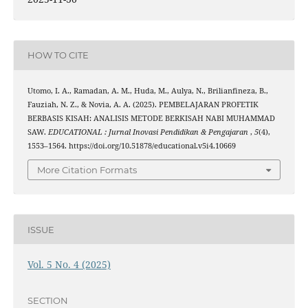
HOW TO CITE
Utomo, I. A., Ramadan, A. M., Huda, M., Aulya, N., Brilianfineza, B.,
Fauziah, N. Z., & Novia, A. A. (2025). PEMBELAJARAN PROFETIK
BERBASIS KISAH: ANALISIS METODE BERKISAH NABI MUHAMMAD
SAW.
EDUCATIONAL : Jurnal Inovasi Pendidikan & Pengajaran
,
5
(4),
1553–1564. https://doi.org/10.51878/educational.v5i4.10669
More Citation Formats
ISSUE
Vol. 5 No. 4 (2025)
SECTION