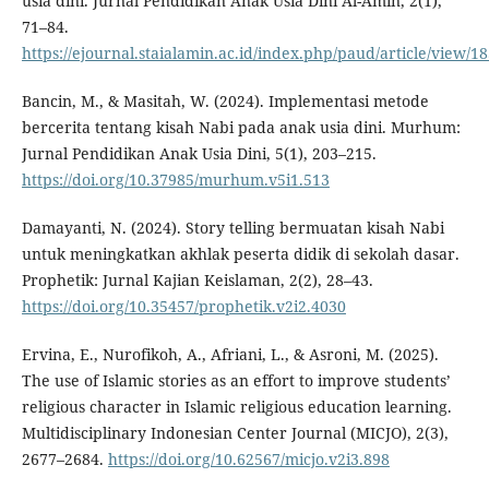
usia dini. Jurnal Pendidikan Anak Usia Dini Al-Amin, 2(1),
71–84.
https://ejournal.staialamin.ac.id/index.php/paud/article/view/1
Bancin, M., & Masitah, W. (2024). Implementasi metode
bercerita tentang kisah Nabi pada anak usia dini. Murhum:
Jurnal Pendidikan Anak Usia Dini, 5(1), 203–215.
https://doi.org/10.37985/murhum.v5i1.513
Damayanti, N. (2024). Story telling bermuatan kisah Nabi
untuk meningkatkan akhlak peserta didik di sekolah dasar.
Prophetik: Jurnal Kajian Keislaman, 2(2), 28–43.
https://doi.org/10.35457/prophetik.v2i2.4030
Ervina, E., Nurofikoh, A., Afriani, L., & Asroni, M. (2025).
The use of Islamic stories as an effort to improve students’
religious character in Islamic religious education learning.
Multidisciplinary Indonesian Center Journal (MICJO), 2(3),
2677–2684.
https://doi.org/10.62567/micjo.v2i3.898