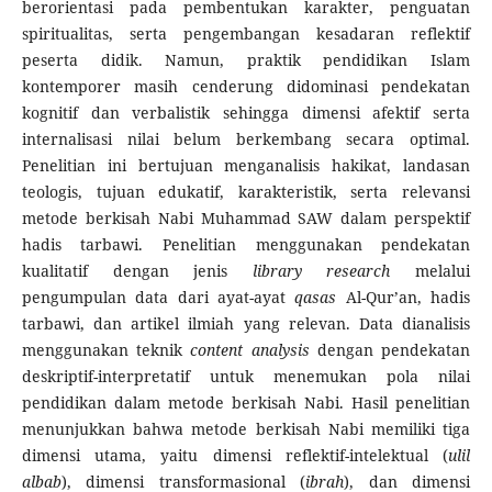
berorientasi pada pembentukan karakter, penguatan
spiritualitas, serta pengembangan kesadaran reflektif
peserta didik. Namun, praktik pendidikan Islam
kontemporer masih cenderung didominasi pendekatan
kognitif dan verbalistik sehingga dimensi afektif serta
internalisasi nilai belum berkembang secara optimal.
Penelitian ini bertujuan menganalisis hakikat, landasan
teologis, tujuan edukatif, karakteristik, serta relevansi
metode berkisah Nabi Muhammad SAW dalam perspektif
hadis tarbawi. Penelitian menggunakan pendekatan
kualitatif dengan jenis
library research
melalui
pengumpulan data dari ayat-ayat
qasas
Al-Qur’an, hadis
tarbawi, dan artikel ilmiah yang relevan. Data dianalisis
menggunakan teknik
content analysis
dengan pendekatan
deskriptif-interpretatif untuk menemukan pola nilai
pendidikan dalam metode berkisah Nabi. Hasil penelitian
menunjukkan bahwa metode berkisah Nabi memiliki tiga
dimensi utama, yaitu dimensi reflektif-intelektual (
ulil
albab
), dimensi transformasional (
ibrah
), dan dimensi