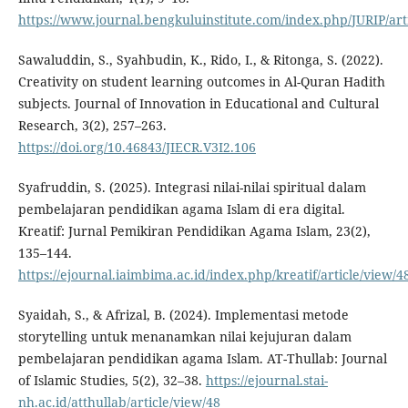
https://www.journal.bengkuluinstitute.com/index.php/JURIP/art
Sawaluddin, S., Syahbudin, K., Rido, I., & Ritonga, S. (2022).
Creativity on student learning outcomes in Al-Quran Hadith
subjects. Journal of Innovation in Educational and Cultural
Research, 3(2), 257–263.
https://doi.org/10.46843/JIECR.V3I2.106
Syafruddin, S. (2025). Integrasi nilai-nilai spiritual dalam
pembelajaran pendidikan agama Islam di era digital.
Kreatif: Jurnal Pemikiran Pendidikan Agama Islam, 23(2),
135–144.
https://ejournal.iaimbima.ac.id/index.php/kreatif/article/view/4
Syaidah, S., & Afrizal, B. (2024). Implementasi metode
storytelling untuk menanamkan nilai kejujuran dalam
pembelajaran pendidikan agama Islam. AT-Thullab: Journal
of Islamic Studies, 5(2), 32–38.
https://ejournal.stai-
nh.ac.id/atthullab/article/view/48