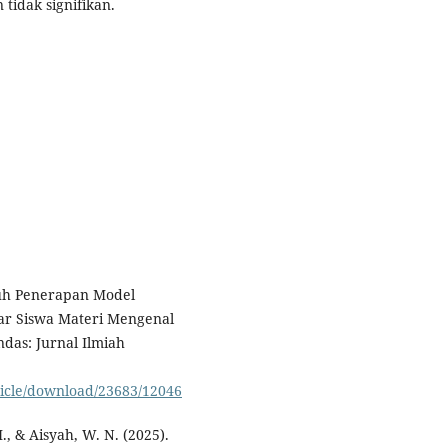
 tidak signifikan.
aruh Penerapan Model
jar Siswa Materi Mengenal
as: Jurnal Ilmiah
rticle/download/23683/12046
I., & Aisyah, W. N. (2025).