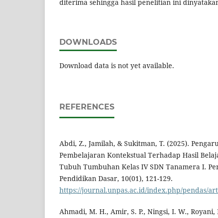
diterima sehingga hasil penelitian ini dinyatakan
DOWNLOADS
Download data is not yet available.
REFERENCES
Abdi, Z., Jamilah, & Sukitman, T. (2025). Peng
Pembelajaran Kontekstual Terhadap Hasil Bela
Tubuh Tumbuhan Kelas IV SDN Tanamera I. Pend
Pendidikan Dasar, 10(01), 121-129.
https://journal.unpas.ac.id/index.php/pendas/a
Ahmadi, M. H., Amir, S. P., Ningsi, I. W., Royani, 