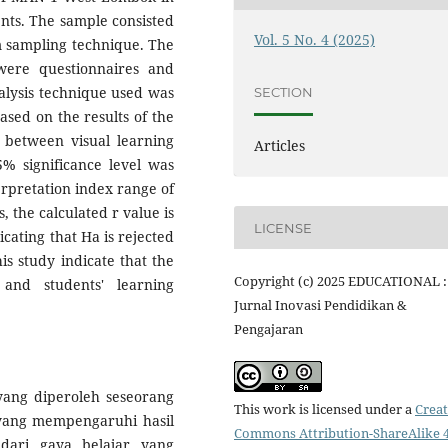
ents. The sample consisted
Vol. 5 No. 4 (2025)
m sampling technique. The
were questionnaires and
alysis technique used was
SECTION
ased on the results of the
r) between visual learning
Articles
5% significance level was
terpretation index range of
, the calculated r value is
LICENSE
icating that Ha is rejected
is study indicate that the
Copyright (c) 2025 EDUCATIONAL :
 and students' learning
Jurnal Inovasi Pendidikan &
Pengajaran
ang diperoleh seseorang
This work is licensed under a
Creat
r yang mempengaruhi hasil
Commons Attribution-ShareAlike 4
 dari gaya belajar yang