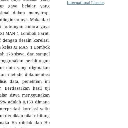
International License
.
ap gaya belajar yang
ksimal dalam menyerap,
diinginkannya. Maka dari
ui hubungan antara gaya
as XI MAN 1 Lombok Barat.
f dengan desain korelasi.
swa kelas XI MAN 1 Lombok
ah 178 siswa, dan sampel
enggunakan perhitungan
an data yang digunakan
 dan metode dokumentasi
is data, penelitian ini
.
Berdasarkan hasil uji
elajar siswa menggunakan
r 5% adalah 0,153 dimana
terpretasi korelasi yaitu
n demikian nilai r hitung
), maka Ha ditolak dan Ho