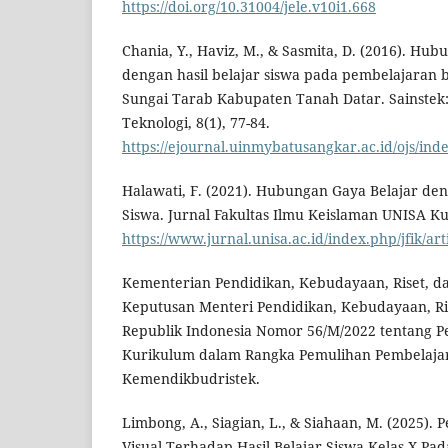
https://doi.org/10.31004/jele.v10i1.668
Chania, Y., Haviz, M., & Sasmita, D. (2016). Hub
dengan hasil belajar siswa pada pembelajaran b
Sungai Tarab Kabupaten Tanah Datar. Sainstek:
Teknologi, 8(1), 77-84.
https://ejournal.uinmybatusangkar.ac.id/ojs/inde
Halawati, F. (2021). Hubungan Gaya Belajar den
Siswa. Jurnal Fakultas Ilmu Keislaman UNISA Kun
https://www.jurnal.unisa.ac.id/index.php/jfik/art
Kementerian Pendidikan, Kebudayaan, Riset, da
Keputusan Menteri Pendidikan, Kebudayaan, Ris
Republik Indonesia Nomor 56/M/2022 tentang
Kurikulum dalam Rangka Pemulihan Pembelajar
Kemendikbudristek.
Limbong, A., Siagian, L., & Siahaan, M. (2025).
Visual Terhadap Hasil Belajar Siswa Kelas X Pa