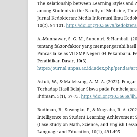
The Relationship between Learning Styles and
among Students in the Faculty of Medicine, Univ
Jurnal Kedokteran: Media Informasi Ilmu Kedo
10(2), 94-101.
https://doi.org/10.36679/kedokter
Al-Munnawar, S. G. M., Supentri, & Hambali. (20
tentang faktor-faktor yang mempengaruhi hasil
Pancasila kelas VII SMP Negeri 04 Pekanbaru. Pe
Pendidikan Dasar, 10(3).
https://journal.unpas.ac.id/index.php/pendas/ar
Astuti, W., & Malleleang, A. M. A. (2022). Penga
Terhadap Hasil Belajar Siswa pada Pembelajara
Ihtimam, 5(1), 57-73.
https://doi.org/10.36668/jih
Budiman, B., Susongko, P., & Nugraha, R. A. (202
Intelligence on Student Learning Achievement 
(Case Study on Math, Science, and English Lesso
Language and Education, 10(1), 491-495.