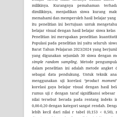
milikinya. Kurangnya pemahaman terhad
dimilikinya, menjadikan siswa kurang ma
memahami dan memperoleh hasil belajar yang 
itu penelitian ini bertujuan untuk mengetah
belajar visual dengan hasil belajar siswa kel
Penelitian ini merupakan penelitian kuantitati
Populasi pada penelitian ini yaitu seluruh si
Barat Tahun Pelajaran 2023/2024 yang berjuml
yang digunakan sejumlah 30 siswa dengan m
simple random sampling
. Metode pengumpul
dalam penelitian ini adalah metode angket
sebagai data pendukung. Untuk teknik analis
menggunakan uji korelasi
“product moment”
korelasi gaya belajar visual dengan hasil b
rumus uji r dengan taraf signifikansi sebesa
nilai tersebut berada pada rentang indeks in
0,00-0,20 dengan kategori sangat rendah. Denga
lebih kecil dari nilai r tabel (0,153 < 0,50