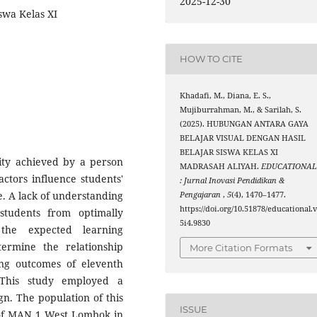
2025-12-30
iswa Kelas XI
HOW TO CITE
Khadafi, M., Diana, E. S.,
Mujiburrahman, M., & Sarilah, S.
(2025). HUBUNGAN ANTARA GAYA
BELAJAR VISUAL DENGAN HASIL
BELAJAR SISWA KELAS XI
lity achieved by a person
MADRASAH ALIYAH.
EDUCATIONA
ctors influence students'
: Jurnal Inovasi Pendidikan &
e. A lack of understanding
Pengajaran
,
5
(4), 1470–1477.
https://doi.org/10.51878/educational.
students from optimally
5i4.9830
 the expected learning
ermine the relationship
More Citation Formats
ing outcomes of eleventh
This study employed a
gn. The population of this
ISSUE
s of MAN 1 West Lombok in