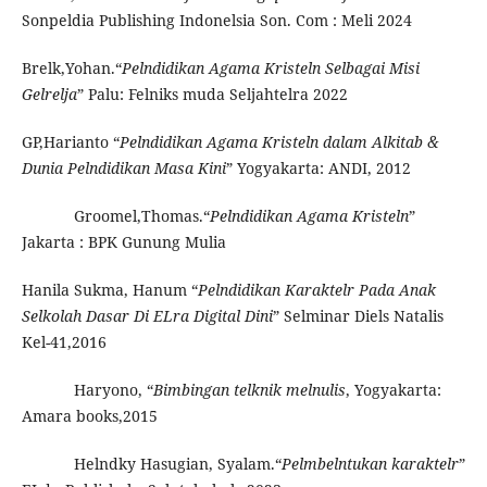
Sonpeldia Publishing Indonelsia Son. Com : Meli 2024
Brelk,Yohan.“
Pelndidikan Agama Kristeln Selbagai Misi
Gelrelja
” Palu: Felniks muda Seljahtelra 2022
GP,Harianto “
Pelndidikan Agama Kristeln dalam Alkitab &
Dunia Pelndidikan Masa Kini
” Yogyakarta: ANDI, 2012
Groomel,Thomas.“
Pelndidikan Agama Kristeln
”
Jakarta : BPK Gunung Mulia
Hanila Sukma, Hanum “
Pelndidikan Karaktelr Pada Anak
Selkolah Dasar Di ELra Digital Dini
” Selminar Diels Natalis
Kel-41,2016
Haryono, “
Bimbingan telknik melnulis
, Yogyakarta:
Amara books,2015
Helndky Hasugian, Syalam.“
Pelmbelntukan karaktelr
”