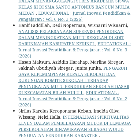
DALAM MENANGGULANGI STRES AKADEMIK SISWA
KELAS XI DI SMA SANTO ANTONIUS BANGUN MULIA
MEDAN
,
EDUCATIONAL : Jurnal Inovasi Pendidikan &
Pengajaran : Vol. 6 No. 3 (2026)
Hanif Faddillah, Dedi Noperman, Wisnarni Wisnarni,
ANALISIS PELAKSANAAN SUPERVISI PENDIDIKAN
DALAM MENINGKATKAN MUTU SEKOLAH DI SDIT
DARUNNAJAH KABUPATEN KERINCI
,
EDUCATIONAL :
Jurnal Inovasi Pendidikan & Pengajaran : Vol. 6 No. 3
(2026)
Hasan Maksum, Aziddin Harahap, Marlina Siregar,
Sakinah Ubudiyah Siregar, Junita Junita,
PENGARUH
GAYA KEPEMIMPINAN KEPALA SEKOLAH DAN
DUKUNGAN KOMITE SEKOLAH TERHADAP
PENINGKATAN MUTU PENDIDIKAN SEKOLAH DASAR
DI KECAMATAN BILAH HULU I
,
EDUCATIONAL :
Jurnal Inovasi Pendidikan & Pengajaran : Vol. 6 No. 2
(2026)
Sirilus Karolus Keroponama Keban, Imelda Oliva
Wissang, Nelci Halla,
INTERNALISASI SPIRITUALITAS
LEVEN DALAM PEMBELAJARAN MULOK DI LEMBAGA
PERSEKOLAHAN BINAWIRAWAN SEBAGAI WUJUD
PENGUATAN PENDIDIKAN KARAKTER
,