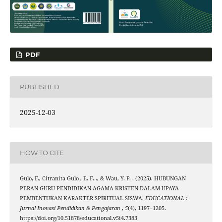
PDF
PUBLISHED
2025-12-03
HOW TO CITE
Gulo, F., Citranita Gulo , E. F. ., & Wau, Y. P. . (2025). HUBUNGAN
PERAN GURU PENDIDIKAN AGAMA KRISTEN DALAM UPAYA
PEMBENTUKAN KARAKTER SPIRITUAL SISWA.
EDUCATIONAL :
Jurnal Inovasi Pendidikan & Pengajaran
,
5
(4), 1197–1205.
https://doi.org/10.51878/educational.v5i4.7383