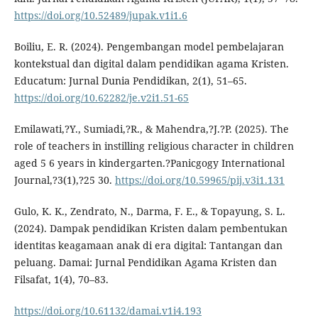
https://doi.org/10.52489/jupak.v1i1.6
Boiliu, E. R. (2024). Pengembangan model pembelajaran
kontekstual dan digital dalam pendidikan agama Kristen.
Educatum: Jurnal Dunia Pendidikan, 2(1), 51–65.
https://doi.org/10.62282/je.v2i1.51-65
Emilawati,?Y., Sumiadi,?R., & Mahendra,?J.?P. (2025). The
role of teachers in instilling religious character in children
aged 5 6 years in kindergarten.?Panicgogy International
Journal,?3(1),?25 30.
https://doi.org/10.59965/pij.v3i1.131
Gulo, K. K., Zendrato, N., Darma, F. E., & Topayung, S. L.
(2024). Dampak pendidikan Kristen dalam pembentukan
identitas keagamaan anak di era digital: Tantangan dan
peluang. Damai: Jurnal Pendidikan Agama Kristen dan
Filsafat, 1(4), 70–83.
https://doi.org/10.61132/damai.v1i4.193