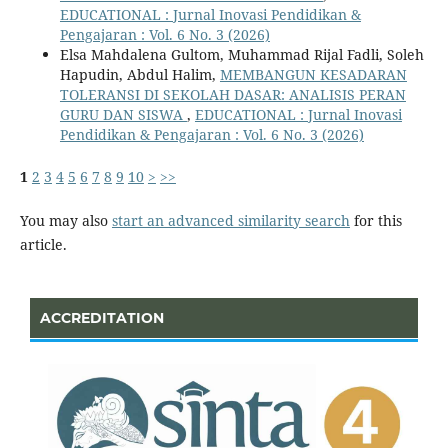
EDUCATIONAL : Jurnal Inovasi Pendidikan &
Pengajaran : Vol. 6 No. 3 (2026)
Elsa Mahdalena Gultom, Muhammad Rijal Fadli, Soleh
Hapudin, Abdul Halim,
MEMBANGUN KESADARAN
TOLERANSI DI SEKOLAH DASAR: ANALISIS PERAN
GURU DAN SISWA
,
EDUCATIONAL : Jurnal Inovasi
Pendidikan & Pengajaran : Vol. 6 No. 3 (2026)
1
2
3
4
5
6
7
8
9
10
>
>>
You may also
start an advanced similarity search
for this
article.
ACCREDITATION