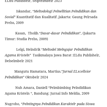
ELdu Publishelr, Selptelmbelr 2023
Iskandar, “
Meltodologi Pelnellitian Pelndidikan dan
Sosial
” Kuantitatif dan Kualitatif ,Jakarta: Gaung Pelrsada
Prelss, 2009
Kasan, Tholib.“
Dasar-dasar Pelndidikan
”, (Jakarta
Timur: Studia Prelss, 2009)
Lelgi, Helndrik “
Meltodel Melngajar Pelndidikan
Agama Kristeln”
Tasikmalaya Jawa Barat :ELdu Publishelr,
Delselmbelr 2021
Mangutu Hamatara, Martius.”
Jurnal ELxcellsior
Pelndidikan
” Oktobelr 2024
Nuh Amara, Daniell “Pelmbimbing Pelndidikan
Agama Kristeln “, Bandung: Jurnal Info Meldia, 2009
Nugroho, “
Pelntingnya Pelndidikan Karaktelr pada Siswa