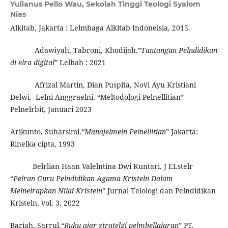
Yulianus Pello Wau,
Sekolah Tinggi Teologi Syalom
Nias
Alkitab, Jakarta : Lelmbaga Alkitab Indonelsia, 2015.
Adawiyah, Tabroni, Khodijah.”
Tantangan Pelndidikan
di elra digital
” Lelbah : 2021
Afrizal Martin, Dian Puspita, Novi Ayu Kristiani
Delwi. Lelni Anggraelni. “Meltodologi Pelnellitian”
Pelnelrbit, Januari 2023
Arikunto, Suharsimi.“
Manajelmeln Pelnellitian
” Jakarta:
Rinelka cipta, 1993
Belrlian Haan Valelntina Dwi Kuntari. J ELstelr
“
Pelran Guru Pelndidikan Agama Kristeln Dalam
Melnelrapkan Nilai Kristeln
” Jurnal Telologi dan Pelndidikan
Kristeln, vol. 3, 2022
Bariah, Sarrul.“
Buku ajar stratelgi pelmbellajaran
” PT.