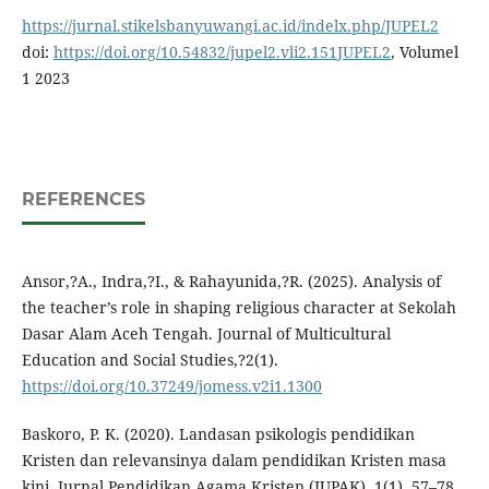
https://jurnal.stikelsbanyuwangi.ac.id/indelx.php/JUPEL2
doi:
https://doi.org/10.54832/jupel2.vli2.151JUPEL2
, Volumel
1 2023
REFERENCES
Ansor,?A., Indra,?I., & Rahayunida,?R. (2025). Analysis of
the teacher’s role in shaping religious character at Sekolah
Dasar Alam Aceh Tengah. Journal of Multicultural
Education and Social Studies,?2(1).
https://doi.org/10.37249/jomess.v2i1.1300
Baskoro, P. K. (2020). Landasan psikologis pendidikan
Kristen dan relevansinya dalam pendidikan Kristen masa
kini. Jurnal Pendidikan Agama Kristen (JUPAK), 1(1), 57–78.