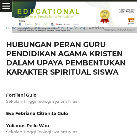
HOME
/
ARCHIVES
/
VOL. 5 NO. 4 (2025)
/
Articles
HUBUNGAN PERAN GURU
PENDIDIKAN AGAMA KRISTEN
DALAM UPAYA PEMBENTUKAN
KARAKTER SPIRITUAL SISWA
Fortileni Gulo
Sekolah Tinggi Teologi Syalom Nias
Eva Febriana Citranita Gulo
Yulianus Pello Wau
Sekolah Tinggi Teologi Syalom Nias