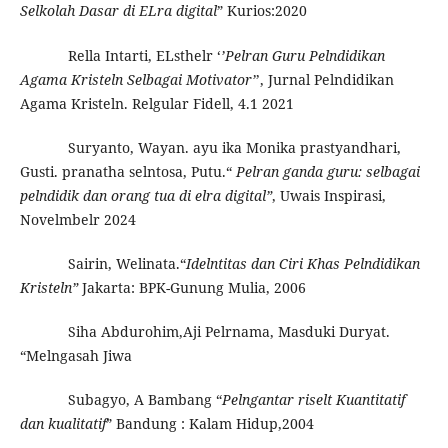
Selkolah Dasar di ELra digital
” Kurios:2020
Rella Intarti, ELsthelr ‘
’Pelran Guru Pelndidikan
Agama Kristeln Selbagai Motivator’
’, Jurnal Pelndidikan
Agama Kristeln. Relgular Fidell, 4.1 2021
Suryanto, Wayan. ayu ika Monika prastyandhari,
Gusti. pranatha selntosa, Putu.“
Pelran ganda guru: selbagai
pelndidik dan orang tua di elra digital”
, Uwais Inspirasi,
Novelmbelr 2024
Sairin, Welinata.“
Idelntitas dan Ciri Khas Pelndidikan
Kristeln”
Jakarta: BPK-Gunung Mulia, 2006
Siha Abdurohim,Aji Pelrnama, Masduki Duryat.
“Melngasah Jiwa
Subagyo, A Bambang “
Pelngantar riselt Kuantitatif
dan kualitatif
” Bandung : Kalam Hidup,2004