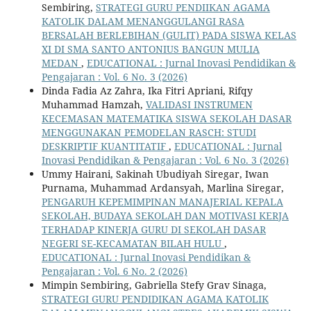
Sembiring,
STRATEGI GURU PENDIIKAN AGAMA
KATOLIK DALAM MENANGGULANGI RASA
BERSALAH BERLEBIHAN (GULIT) PADA SISWA KELAS
XI DI SMA SANTO ANTONIUS BANGUN MULIA
MEDAN
,
EDUCATIONAL : Jurnal Inovasi Pendidikan &
Pengajaran : Vol. 6 No. 3 (2026)
Dinda Fadia Az Zahra, Ika Fitri Apriani, Rifqy
Muhammad Hamzah,
VALIDASI INSTRUMEN
KECEMASAN MATEMATIKA SISWA SEKOLAH DASAR
MENGGUNAKAN PEMODELAN RASCH: STUDI
DESKRIPTIF KUANTITATIF
,
EDUCATIONAL : Jurnal
Inovasi Pendidikan & Pengajaran : Vol. 6 No. 3 (2026)
Ummy Hairani, Sakinah Ubudiyah Siregar, Iwan
Purnama, Muhammad Ardansyah, Marlina Siregar,
PENGARUH KEPEMIMPINAN MANAJERIAL KEPALA
SEKOLAH, BUDAYA SEKOLAH DAN MOTIVASI KERJA
TERHADAP KINERJA GURU DI SEKOLAH DASAR
NEGERI SE-KECAMATAN BILAH HULU
,
EDUCATIONAL : Jurnal Inovasi Pendidikan &
Pengajaran : Vol. 6 No. 2 (2026)
Mimpin Sembiring, Gabriella Stefy Grav Sinaga,
STRATEGI GURU PENDIDIKAN AGAMA KATOLIK