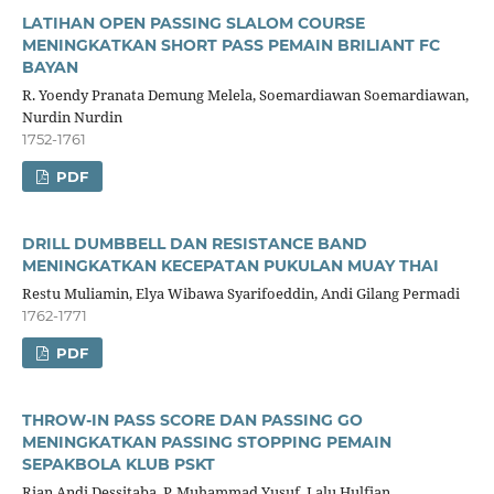
LATIHAN OPEN PASSING SLALOM COURSE
MENINGKATKAN SHORT PASS PEMAIN BRILIANT FC
BAYAN
R. Yoendy Pranata Demung Melela, Soemardiawan Soemardiawan,
Nurdin Nurdin
1752-1761
PDF
DRILL DUMBBELL DAN RESISTANCE BAND
MENINGKATKAN KECEPATAN PUKULAN MUAY THAI
Restu Muliamin, Elya Wibawa Syarifoeddin, Andi Gilang Permadi
1762-1771
PDF
THROW-IN PASS SCORE DAN PASSING GO
MENINGKATKAN PASSING STOPPING PEMAIN
SEPAKBOLA KLUB PSKT
Rian Andi Dessitaba, P. Muhammad Yusuf, Lalu Hulfian