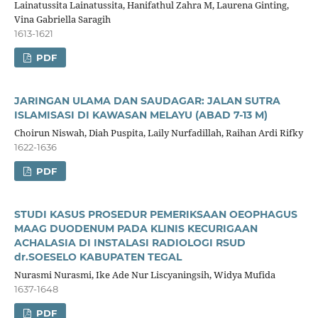
Lainatussita Lainatussita, Hanifathul Zahra M, Laurena Ginting,
Vina Gabriella Saragih
1613-1621
PDF
JARINGAN ULAMA DAN SAUDAGAR: JALAN SUTRA
ISLAMISASI DI KAWASAN MELAYU (ABAD 7-13 M)
Choirun Niswah, Diah Puspita, Laily Nurfadillah, Raihan Ardi Rifky
1622-1636
PDF
STUDI KASUS PROSEDUR PEMERIKSAAN OEOPHAGUS
MAAG DUODENUM PADA KLINIS KECURIGAAN
ACHALASIA DI INSTALASI RADIOLOGI RSUD
dr.SOESELO KABUPATEN TEGAL
Nurasmi Nurasmi, Ike Ade Nur Liscyaningsih, Widya Mufida
1637-1648
PDF