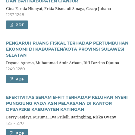
DAN BAYI KABUPATEN CIANJUR
Gina Farida Hidayat, Frida Rismauli Sinaga, Cecep Juhana
1237-1248
PDF
PENGARUH RUANG FISKAL TERHADAP PERTUMBUHAN
EKONOMI DI KABUPATEN/KOTA PROVINSI SULAWESI
SELATAN
Dayana Agnesa, Muhammad Amir Arham, Rifi Fazrina Djuuna
1249-1260
PDF
EFEKTIVITAS SENAM B-FIT TERHADAP KELUHAN NYERI
PUNGGUNG PADA ASN PELAKSANA DI KANTOR
DP3AP2KB KABUPATEN KATINGAN
Berry Sanjaya Kusuma, Eva Prilelli Baringbing, Riska Ovany
1261-1270
PDF