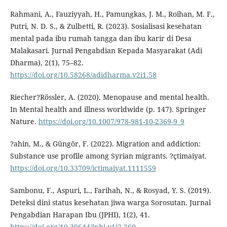
Rahmani, A., Fauziyyah, H., Pamungkas, J. M., Roihan, M. F.,
Putri, N. D. S., & Zulbetti, R. (2023). Sosialisasi kesehatan
mental pada ibu rumah tangga dan ibu karir di Desa
Malakasari. Jurnal Pengabdian Kepada Masyarakat (Adi
Dharma), 2(1), 75–82.
https://doi.org/10.58268/adidharma.v2i1.58
Riecher?Rössler, A. (2020). Menopause and mental health.
In Mental health and illness worldwide (p. 147). Springer
Nature.
https://doi.org/10.1007/978-981-10-2369-9_9
?ahin, M., & Güngör, F. (2022). Migration and addiction:
Substance use profile among Syrian migrants. ?çtimaiyat.
https://doi.org/10.33709/ictimaiyat.1111559
Sambonu, F., Aspuri, L., Farihah, N., & Rosyad, Y. S. (2019).
Deteksi dini status kesehatan jiwa warga Sorosutan. Jurnal
Pengabdian Harapan Ibu (JPHI), 1(2), 41.
https://doi.org/10.30644/jphi.v1i2.269