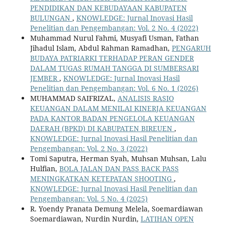
PENDIDIKAN DAN KEBUDAYAAN KABUPATEN
BULUNGAN
,
KNOWLEDGE: Jurnal Inovasi Hasil
Penelitian dan Pengembangan: Vol. 2 No. 4 (2022)
Muhammad Nurul Fahmi, Musyafi Usman, Fathan
Jihadul Islam, Abdul Rahman Ramadhan,
PENGARUH
BUDAYA PATRIARKI TERHADAP PERAN GENDER
DALAM TUGAS RUMAH TANGGA DI SUMBERSARI
JEMBER
,
KNOWLEDGE: Jurnal Inovasi Hasil
Penelitian dan Pengembangan: Vol. 6 No. 1 (2026)
MUHAMMAD SAIFRIZAL,
ANALISIS RASIO
KEUANGAN DALAM MENILAI KINERJA KEUANGAN
PADA KANTOR BADAN PENGELOLA KEUANGAN
DAERAH (BPKD) DI KABUPATEN BIREUEN
,
KNOWLEDGE: Jurnal Inovasi Hasil Penelitian dan
Pengembangan: Vol. 2 No. 3 (2022)
Tomi Saputra, Herman Syah, Muhsan Muhsan, Lalu
Hulfian,
BOLA JALAN DAN PASS BACK PASS
MENINGKATKAN KETEPATAN SHOOTING
,
KNOWLEDGE: Jurnal Inovasi Hasil Penelitian dan
Pengembangan: Vol. 5 No. 4 (2025)
R. Yoendy Pranata Demung Melela, Soemardiawan
Soemardiawan, Nurdin Nurdin,
LATIHAN OPEN