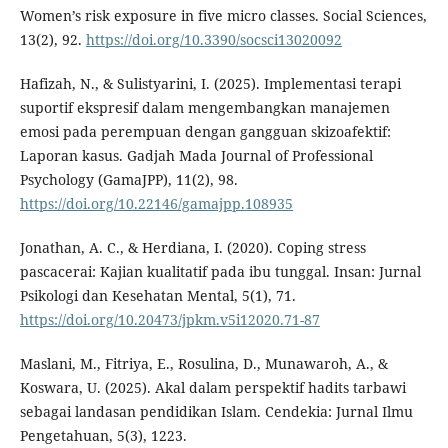
Women’s risk exposure in five micro classes. Social Sciences,
13(2), 92.
https://doi.org/10.3390/socsci13020092
Hafizah, N., & Sulistyarini, I. (2025). Implementasi terapi
suportif ekspresif dalam mengembangkan manajemen
emosi pada perempuan dengan gangguan skizoafektif:
Laporan kasus. Gadjah Mada Journal of Professional
Psychology (GamaJPP), 11(2), 98.
https://doi.org/10.22146/gamajpp.108935
Jonathan, A. C., & Herdiana, I. (2020). Coping stress
pascacerai: Kajian kualitatif pada ibu tunggal. Insan: Jurnal
Psikologi dan Kesehatan Mental, 5(1), 71.
https://doi.org/10.20473/jpkm.v5i12020.71-87
Maslani, M., Fitriya, E., Rosulina, D., Munawaroh, A., &
Koswara, U. (2025). Akal dalam perspektif hadits tarbawi
sebagai landasan pendidikan Islam. Cendekia: Jurnal Ilmu
Pengetahuan, 5(3), 1223.