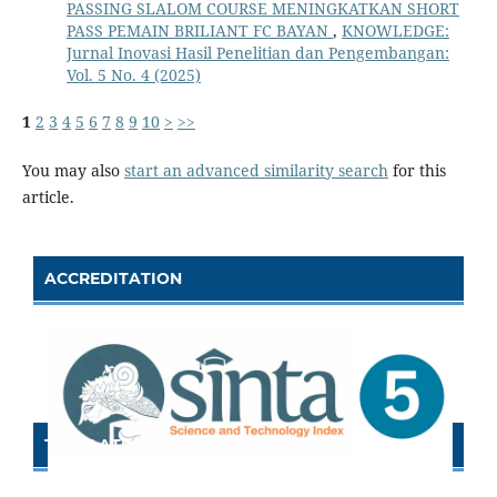
PASSING SLALOM COURSE MENINGKATKAN SHORT
PASS PEMAIN BRILIANT FC BAYAN
,
KNOWLEDGE:
Jurnal Inovasi Hasil Penelitian dan Pengembangan:
Vol. 5 No. 4 (2025)
1
2
3
4
5
6
7
8
9
10
>
>>
You may also
start an advanced similarity search
for this
article.
ACCREDITATION
TEMPLATE