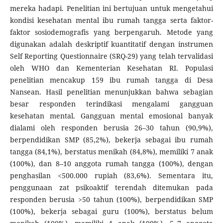
mereka hadapi. Penelitian ini bertujuan untuk mengetahui
kondisi kesehatan mental ibu rumah tangga serta faktor-
faktor sosiodemografis yang berpengaruh. Metode yang
digunakan adalah deskriptif kuantitatif dengan instrumen
Self Reporting Questionnaire (SRQ-29) yang telah tervalidasi
oleh WHO dan Kementerian Kesehatan RI. Populasi
penelitian mencakup 159 ibu rumah tangga di Desa
Nansean. Hasil penelitian menunjukkan bahwa sebagian
besar responden terindikasi mengalami gangguan
kesehatan mental. Gangguan mental emosional banyak
dialami oleh responden berusia 26–30 tahun (90,9%),
berpendidikan SMP (85,2%), bekerja sebagai ibu rumah
tangga (84,1%), berstatus menikah (84,8%), memiliki 7 anak
(100%), dan 8–10 anggota rumah tangga (100%), dengan
penghasilan <500.000 rupiah (83,6%). Sementara itu,
penggunaan zat psikoaktif terendah ditemukan pada
responden berusia >50 tahun (100%), berpendidikan SMP
(100%), bekerja sebagai guru (100%), berstatus belum