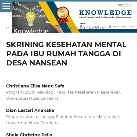
HOME
/
ARCHIVES
/
VOL. 5 NO. 4 (2025)
/
Articles
SKRINING KESEHATAN MENTAL
PADA IBU RUMAH TANGGA DI
DESA NANSEAN
Christiana Elisa Neno Safe
Program Studi Psikologi, Fakultas Kesehatan Masyarakat,
Universitas Nusa Cendana
Dian Lestari Anakaka
Program studi psikologi, Fakultas Kesehatan Masyarakat,
Universitas Nusa Cendana
Shela Christine Pello