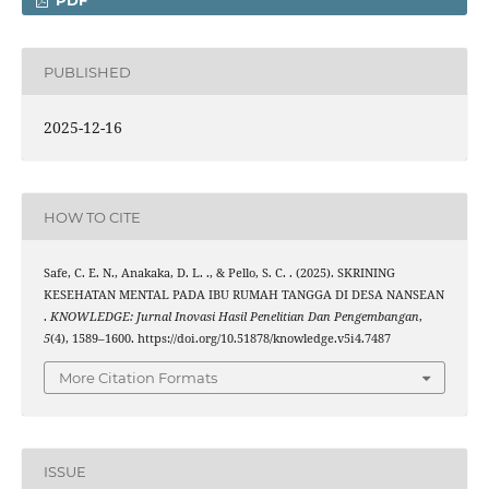
PDF
PUBLISHED
2025-12-16
HOW TO CITE
Safe, C. E. N., Anakaka, D. L. ., & Pello, S. C. . (2025). SKRINING
KESEHATAN MENTAL PADA IBU RUMAH TANGGA DI DESA NANSEAN
.
KNOWLEDGE: Jurnal Inovasi Hasil Penelitian Dan Pengembangan
,
5
(4), 1589–1600. https://doi.org/10.51878/knowledge.v5i4.7487
More Citation Formats
ISSUE