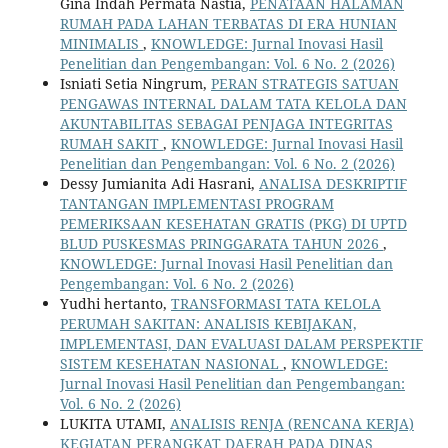
Gina Indah Permata Nastia,
PENATAAN HALAMAN
RUMAH PADA LAHAN TERBATAS DI ERA HUNIAN
MINIMALIS
,
KNOWLEDGE: Jurnal Inovasi Hasil
Penelitian dan Pengembangan: Vol. 6 No. 2 (2026)
Isniati Setia Ningrum,
PERAN STRATEGIS SATUAN
PENGAWAS INTERNAL DALAM TATA KELOLA DAN
AKUNTABILITAS SEBAGAI PENJAGA INTEGRITAS
RUMAH SAKIT
,
KNOWLEDGE: Jurnal Inovasi Hasil
Penelitian dan Pengembangan: Vol. 6 No. 2 (2026)
Dessy Jumianita Adi Hasrani,
ANALISA DESKRIPTIF
TANTANGAN IMPLEMENTASI PROGRAM
PEMERIKSAAN KESEHATAN GRATIS (PKG) DI UPTD
BLUD PUSKESMAS PRINGGARATA TAHUN 2026
,
KNOWLEDGE: Jurnal Inovasi Hasil Penelitian dan
Pengembangan: Vol. 6 No. 2 (2026)
Yudhi hertanto,
TRANSFORMASI TATA KELOLA
PERUMAH SAKITAN: ANALISIS KEBIJAKAN,
IMPLEMENTASI, DAN EVALUASI DALAM PERSPEKTIF
SISTEM KESEHATAN NASIONAL
,
KNOWLEDGE:
Jurnal Inovasi Hasil Penelitian dan Pengembangan:
Vol. 6 No. 2 (2026)
LUKITA UTAMI,
ANALISIS RENJA (RENCANA KERJA)
KEGIATAN PERANGKAT DAERAH PADA DINAS