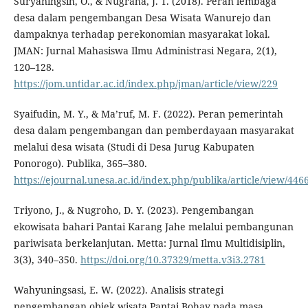
Suryaningsih, O., & Nugraha, J. T. (2018). Peran lembaga
desa dalam pengembangan Desa Wisata Wanurejo dan
dampaknya terhadap perekonomian masyarakat lokal.
JMAN: Jurnal Mahasiswa Ilmu Administrasi Negara, 2(1),
120–128.
https://jom.untidar.ac.id/index.php/jman/article/view/229
Syaifudin, M. Y., & Ma’ruf, M. F. (2022). Peran pemerintah
desa dalam pengembangan dan pemberdayaan masyarakat
melalui desa wisata (Studi di Desa Jurug Kabupaten
Ponorogo). Publika, 365–380.
https://ejournal.unesa.ac.id/index.php/publika/article/view/446
Triyono, J., & Nugroho, D. Y. (2023). Pengembangan
ekowisata bahari Pantai Karang Jahe melalui pembangunan
pariwisata berkelanjutan. Metta: Jurnal Ilmu Multidisiplin,
3(3), 340–350.
https://doi.org/10.37329/metta.v3i3.2781
Wahyuningsasi, E. W. (2022). Analisis strategi
pengembangan objek wisata Pantai Bohay pada masa