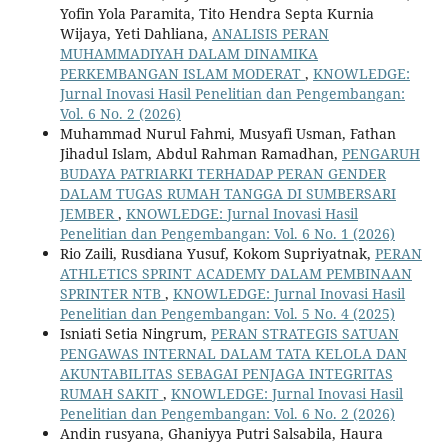
Yofin Yola Paramita, Tito Hendra Septa Kurnia
Wijaya, Yeti Dahliana,
ANALISIS PERAN
MUHAMMADIYAH DALAM DINAMIKA
PERKEMBANGAN ISLAM MODERAT
,
KNOWLEDGE:
Jurnal Inovasi Hasil Penelitian dan Pengembangan:
Vol. 6 No. 2 (2026)
Muhammad Nurul Fahmi, Musyafi Usman, Fathan
Jihadul Islam, Abdul Rahman Ramadhan,
PENGARUH
BUDAYA PATRIARKI TERHADAP PERAN GENDER
DALAM TUGAS RUMAH TANGGA DI SUMBERSARI
JEMBER
,
KNOWLEDGE: Jurnal Inovasi Hasil
Penelitian dan Pengembangan: Vol. 6 No. 1 (2026)
Rio Zaili, Rusdiana Yusuf, Kokom Supriyatnak,
PERAN
ATHLETICS SPRINT ACADEMY DALAM PEMBINAAN
SPRINTER NTB
,
KNOWLEDGE: Jurnal Inovasi Hasil
Penelitian dan Pengembangan: Vol. 5 No. 4 (2025)
Isniati Setia Ningrum,
PERAN STRATEGIS SATUAN
PENGAWAS INTERNAL DALAM TATA KELOLA DAN
AKUNTABILITAS SEBAGAI PENJAGA INTEGRITAS
RUMAH SAKIT
,
KNOWLEDGE: Jurnal Inovasi Hasil
Penelitian dan Pengembangan: Vol. 6 No. 2 (2026)
Andin rusyana, Ghaniyya Putri Salsabila, Haura