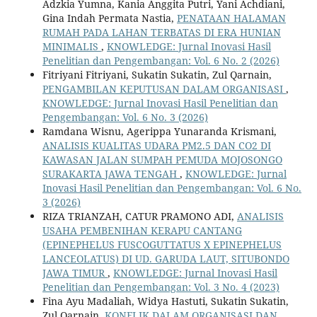
Adzkia Yumna, Kania Anggita Putri, Yani Achdiani,
Gina Indah Permata Nastia,
PENATAAN HALAMAN
RUMAH PADA LAHAN TERBATAS DI ERA HUNIAN
MINIMALIS
,
KNOWLEDGE: Jurnal Inovasi Hasil
Penelitian dan Pengembangan: Vol. 6 No. 2 (2026)
Fitriyani Fitriyani, Sukatin Sukatin, Zul Qarnain,
PENGAMBILAN KEPUTUSAN DALAM ORGANISASI
,
KNOWLEDGE: Jurnal Inovasi Hasil Penelitian dan
Pengembangan: Vol. 6 No. 3 (2026)
Ramdana Wisnu, Agerippa Yunaranda Krismani,
ANALISIS KUALITAS UDARA PM2.5 DAN CO2 DI
KAWASAN JALAN SUMPAH PEMUDA MOJOSONGO
SURAKARTA JAWA TENGAH
,
KNOWLEDGE: Jurnal
Inovasi Hasil Penelitian dan Pengembangan: Vol. 6 No.
3 (2026)
RIZA TRIANZAH, CATUR PRAMONO ADI,
ANALISIS
USAHA PEMBENIHAN KERAPU CANTANG
(EPINEPHELUS FUSCOGUTTATUS X EPINEPHELUS
LANCEOLATUS) DI UD. GARUDA LAUT, SITUBONDO
JAWA TIMUR
,
KNOWLEDGE: Jurnal Inovasi Hasil
Penelitian dan Pengembangan: Vol. 3 No. 4 (2023)
Fina Ayu Madaliah, Widya Hastuti, Sukatin Sukatin,
Zul Qarnain,
KONFLIK DALAM ORGANISASI DAN