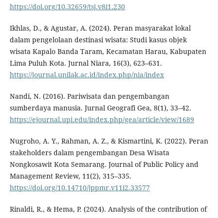
https://doi.org/10.32659/tsj.v8i1.230
Ikhlas, D., & Agustar, A. (2024). Peran masyarakat lokal
dalam pengelolaan destinasi wisata: Studi kasus objek
wisata Kapalo Banda Taram, Kecamatan Harau, Kabupaten
Lima Puluh Kota. Jurnal Niara, 16(3), 623–631.
https://journal.unilak.ac.id/index.php/nia/index
Nandi, N. (2016). Pariwisata dan pengembangan
sumberdaya manusia. Jurnal Geografi Gea, 8(1), 33–42.
https://ejournal.upi.edu/index.php/gea/article/view/1689
Nugroho, A. Y., Rahman, A. Z., & Kismartini, K. (2022). Peran
stakeholders dalam pengembangan Desa Wisata
Nongkosawit Kota Semarang. Journal of Public Policy and
Management Review, 11(2), 315–335.
https://doi.org/10.14710/jppmr.v11i2.33577
Rinaldi, R., & Hema, P. (2024). Analysis of the contribution of