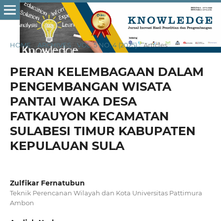
HOME
/
ARCHIVES
/
VOL. 5 NO. 4 (2025)
/
Articles
PERAN KELEMBAGAAN DALAM
PENGEMBANGAN WISATA
PANTAI WAKA DESA
FATKAUYON KECAMATAN
SULABESI TIMUR KABUPATEN
KEPULAUAN SULA
Zulfikar Fernatubun
Teknik Perencanan Wilayah dan Kota Universitas Pattimura
Ambon