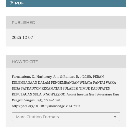
PDF
PUBLISHED
2025-12-07
HOW TO CITE
Fernatubun, Z., Nurhaeny, A. ., & Ruman, R. . (2025). PERAN
KELEMBAGAAN DALAM PENGEMBANGAN WISATA PANTAI WAKA
DESA FATKAUYON KECAMATAN SULABESI TIMUR KABUPATEN
KEPULAUAN SULA.
KNOWLEDGE: Jurnal Inovasi Hasil Penelitian Dan
Pengembangan
,
5
(4), 1509–1520.
https://doi.org/10.51878/knowledge.v5i4.7963
More Citation Formats