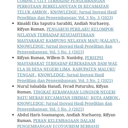
COMPACT CITY TERHADAP PENGEMBANGAN
PERKOTAAN BERKELANJUTAN DI KECAMATAN
TELUK AMBON
,
KNOWLEDGE: Jurnal Inovasi Hasil
Penelitian dan Pengembangan: Vol. 3 No. 3 (2023)
Rinaldi Eka Saputra Sarabiti, Andiah Nurhaeny,
Rifyan Ruman,
PENGARUH PERILAKU KELOMPOK
NELAYAN TERHADAP KESEJAHTERAAN
MASYARAKAT KAMPUNG NELAYAN MAJU (KALAJU)
,
KNOWLEDGE: Jurnal Inovasi Hasil Penelitian dan
Pengembangan: Vol. 5 No. 1 (2025)
Rifyan Ruman, Willem D. Nanlohy,
PERSEPSI
MASYARAKAT TERHADAP KEBERADAAN DAM WAE
ELA DI DESA NEGERI LIMA, KABUPATEN MALUKU
TENGAH
,
KNOWLEDGE: Jurnal Inovasi Hasil
Penelitian dan Pengembangan: Vol. 5 No. 2 (2025)
Nurul Salsabila Hanafi, Ferad Puturuhu, Rifyan
Ruman,
TINGKAT KERAWANAN LONGSOR NEGERI
BATU MERAH KECAMATAN SIRIMAU, KOTA AMBON
,
KNOWLEDGE: Jurnal Inovasi Hasil Penelitian dan
Pengembangan: Vol. 5 No. 3 (2025)
Abdul Haris Soamangon, Andiah Nurhaeny, Rifyan
Ruman,
PERAN KELEMBAGAAN DALAM
PENGEMBANGAN ECOTOURISM BERBASIS