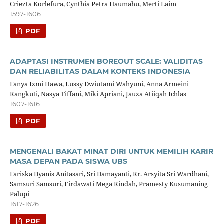
Criezta Korlefura, Cynthia Petra Haumahu, Merti Laim
1597-1606
PDF
ADAPTASI INSTRUMEN BOREOUT SCALE: VALIDITAS
DAN RELIABILITAS DALAM KONTEKS INDONESIA
Fanya Izmi Hawa, Lussy Dwiutami Wahyuni, Anna Armeini
Rangkuti, Nasya Tiffani, Miki Apriani, Jauza Atiiqah Ichlas
1607-1616
PDF
MENGENALI BAKAT MINAT DIRI UNTUK MEMILIH KARIR
MASA DEPAN PADA SISWA UBS
Fariska Dyanis Anitasari, Sri Damayanti, Rr. Arsyita Sri Wardhani,
Samsuri Samsuri, Firdawati Mega Rindah, Pramesty Kusumaning
Palupi
1617-1626
PDF