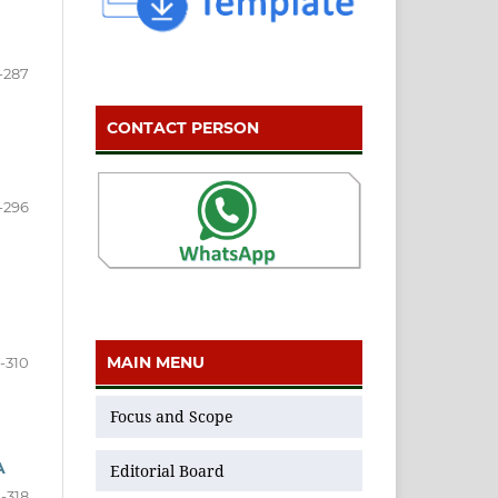
-287
CONTACT PERSON
-296
MAIN MENU
-310
Focus and Scope
A
Editorial Board
1-318