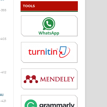
TOOLS
-393
-403
-412
AI
-421