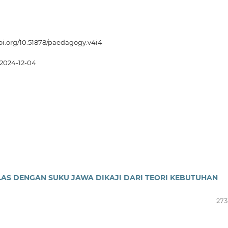
doi.org/10.51878/paedagogy.v4i4
2024-12-04
LAS DENGAN SUKU JAWA DIKAJI DARI TEORI KEBUTUHAN
273