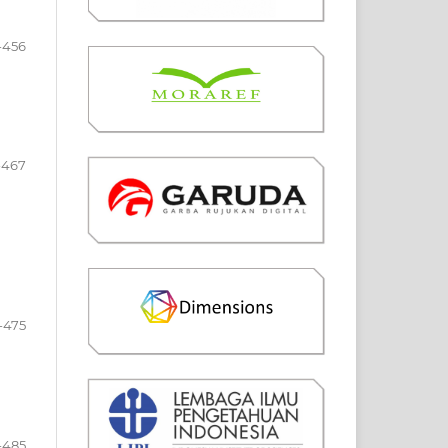
-456
-467
-475
-485