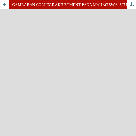
GAMBARAN COLLEGE ADJUSTMENT PADA MAHASISWA: STUDI DESKRIPTIF DI PERGURUAN TINGGI YANG MENERAPKAN HYBRID LEARNING