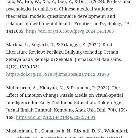
Luo, W., Fan, W., Xia, Y., Dou, Y., & Du, J. (2024). Professional
psychological qualities of Chinese medical students:
theoretical models, questionnaire development, and
relationship with mental health. Frontiers in Psychology, 15,
1411085.
https://doi.org/10.3389/fpsyg.2024.1411085
Marlina, L., Sugiarti, R., & Erlangga, E. (2024). Studi
Literature Review: Perilaku Bullying terhadap Teman
Sebaya pada Remaja di Sekolah. Jurnal sosial dan sains,
4(12), 1320-1331.
https://doi.org/10.59188/jurnalsosains.v4i12.31873
Mubaroroh, A., Hidayah, N., & Pramono, P. (2022). The
Effect of Emotion Change Puzzle Media on Visual-Spatial
Intelligence for Early Childhood Education. Golden Age:
Jurnal Ilmiah Tumbuh Kembang Anak Usia Dini, 7(4), 159-
168.
https://doi.org/10.14421/jga.2022.74-01
Mustaqimah, D., Qomariyah, N., Rizandi, D. N., Wulandari,