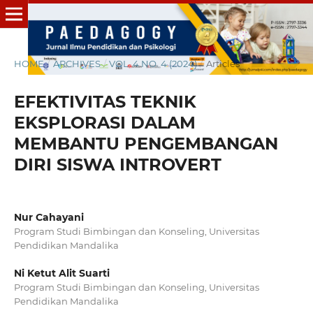
HOME
/
ARCHIVES
/
VOL. 4 NO. 4 (2024)
/
Articles
EFEKTIVITAS TEKNIK
EKSPLORASI DALAM
MEMBANTU PENGEMBANGAN
DIRI SISWA INTROVERT
Nur Cahayani
Program Studi Bimbingan dan Konseling, Universitas
Pendidikan Mandalika
Ni Ketut Alit Suarti
Program Studi Bimbingan dan Konseling, Universitas
Pendidikan Mandalika