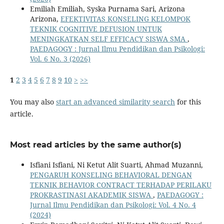
Emiliah Emiliah, Syska Purnama Sari, Arizona
Arizona,
EFEKTIVITAS KONSELING KELOMPOK
TEKNIK COGNITIVE DEFUSION UNTUK
MENINGKATKAN SELF EFFICACY SISWA SMA
,
PAEDAGOGY : Jurnal Ilmu Pendidikan dan Psikologi:
Vol. 6 No. 3 (2026)
1
2
3
4
5
6
7
8
9
10
>
>>
You may also
start an advanced similarity search
for this
article.
Most read articles by the same author(s)
Isfiani Isfiani, Ni Ketut Alit Suarti, Ahmad Muzanni,
PENGARUH KONSELING BEHAVIORAL DENGAN
TEKNIK BEHAVIOR CONTRACT TERHADAP PERILAKU
PROKRASTINASI AKADEMIK SISWA
,
PAEDAGOGY :
Jurnal Ilmu Pendidikan dan Psikologi: Vol. 4 No. 4
(2024)