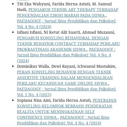
Titi Eka Wahyuni, Farida Herna Astuti, M. Samsul
Hadi,
PENGARUH TEKNIK ART THERAPY TERHADAP
PENGENDALIAN EMOSI MARAH PADA SISWA
,
PAEDAGOGY : Jurnal Ilmu Pendidikan dan Psikologi:
Vol. 4 No. 4 (2024)
Isfiani Isfiani, Ni Ketut Alit Suarti, Ahmad Muzanni,
PENGARUH KONSELING BEHAVIORAL DENGAN
TEKNIK BEHAVIOR CONTRACT TERHADAP PERILAKU
PROKRASTINASI AKADEMIK SISWA
,
PAEDAGOGY :
Jurnal Ilmu Pendidikan dan Psikologi: Vol. 4 No. 4
(2024)
Dominikus Walla, Dewi Rayani, Ichwanul Mustakim,
PERAN KONSELING BEHAVIOR DENGAN TEKNIK
ASSERTIVE TRAINING DALAM MENGENDALIKAN
PERILAKU KECANDUAN GAME ONLINE SISWA
,
PAEDAGOGY : Jurnal Ilmu Pendidikan dan Psikologi:
Vol. 5 No. 4 (2025)
Sopiana Nisa Aini, Farida Herna Astuti,
PENERAPAN
KONSELING KELOMPOK BERBASIS PENDEKATAN
REALITA UNTUK MENINGKATKAN SELF
CONFIDENCE SISWA
,
PAEDAGOGY : Jurnal Ilmu
Pendidikan dan Psikologi: Vol. 4 No. 4 (2024)