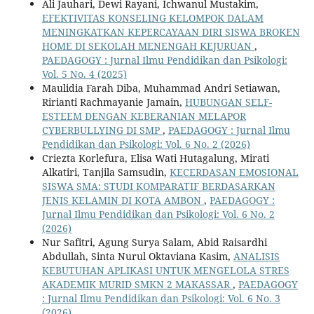
Ali Jauhari, Dewi Rayani, Ichwanul Mustakim,
EFEKTIVITAS KONSELING KELOMPOK DALAM
MENINGKATKAN KEPERCAYAAN DIRI SISWA BROKEN
HOME DI SEKOLAH MENENGAH KEJURUAN
,
PAEDAGOGY : Jurnal Ilmu Pendidikan dan Psikologi:
Vol. 5 No. 4 (2025)
Maulidia Farah Diba, Muhammad Andri Setiawan,
Ririanti Rachmayanie Jamain,
HUBUNGAN SELF-
ESTEEM DENGAN KEBERANIAN MELAPOR
CYBERBULLYING DI SMP
,
PAEDAGOGY : Jurnal Ilmu
Pendidikan dan Psikologi: Vol. 6 No. 2 (2026)
Criezta Korlefura, Elisa Wati Hutagalung, Mirati
Alkatiri, Tanjila Samsudin,
KECERDASAN EMOSIONAL
SISWA SMA: STUDI KOMPARATIF BERDASARKAN
JENIS KELAMIN DI KOTA AMBON
,
PAEDAGOGY :
Jurnal Ilmu Pendidikan dan Psikologi: Vol. 6 No. 2
(2026)
Nur Safitri, Agung Surya Salam, Abid Raisardhi
Abdullah, Sinta Nurul Oktaviana Kasim,
ANALISIS
KEBUTUHAN APLIKASI UNTUK MENGELOLA STRES
AKADEMIK MURID SMKN 2 MAKASSAR
,
PAEDAGOGY
: Jurnal Ilmu Pendidikan dan Psikologi: Vol. 6 No. 3
(2026)