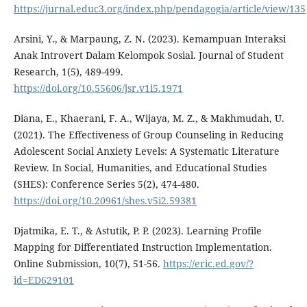
https://jurnal.educ3.org/index.php/pendagogia/article/view/135
Arsini, Y., & Marpaung, Z. N. (2023). Kemampuan Interaksi
Anak Introvert Dalam Kelompok Sosial. Journal of Student
Research, 1(5), 489-499.
https://doi.org/10.55606/jsr.v1i5.1971
Diana, E., Khaerani, F. A., Wijaya, M. Z., & Makhmudah, U.
(2021). The Effectiveness of Group Counseling in Reducing
Adolescent Social Anxiety Levels: A Systematic Literature
Review. In Social, Humanities, and Educational Studies
(SHES): Conference Series 5(2), 474-480.
https://doi.org/10.20961/shes.v5i2.59381
Djatmika, E. T., & Astutik, P. P. (2023). Learning Profile
Mapping for Differentiated Instruction Implementation.
Online Submission, 10(7), 51-56.
https://eric.ed.gov/?
id=ED629101