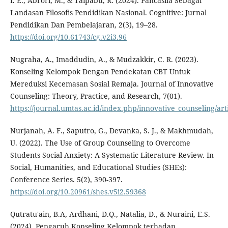
I. E., Abrori, M., & Taipabu, R. (2024). Pancasila Sebagai
Landasan Filosofis Pendidikan Nasional. Cognitive: Jurnal
Pendidikan Dan Pembelajaran, 2(3), 19–28.
https://doi.org/10.61743/cg.v2i3.96
Nugraha, A., Imaddudin, A., & Mudzakkir, C. R. (2023).
Konseling Kelompok Dengan Pendekatan CBT Untuk
Mereduksi Kecemasan Sosial Remaja. Journal of Innovative
Counseling: Theory, Practice, and Research, 7(01).
https://journal.umtas.ac.id/index.php/innovative_counseling/art
Nurjanah, A. F., Saputro, G., Devanka, S. J., & Makhmudah,
U. (2022). The Use of Group Counseling to Overcome
Students Social Anxiety: A Systematic Literature Review. In
Social, Humanities, and Educational Studies (SHEs):
Conference Series. 5(2), 390-397.
https://doi.org/10.20961/shes.v5i2.59368
Qutratu'ain, B.A, Ardhani, D.Q., Natalia, D., & Nuraini, E.S.
(2024). Pengaruh Konseling Kelompok terhadap.