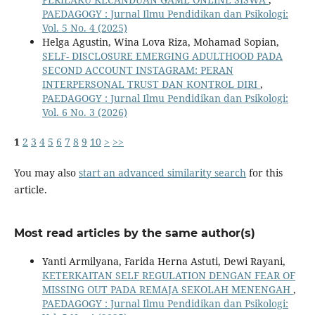
PAEDAGOGY : Jurnal Ilmu Pendidikan dan Psikologi:
Vol. 5 No. 4 (2025)
Helga Agustin, Wina Lova Riza, Mohamad Sopian,
SELF- DISCLOSURE EMERGING ADULTHOOD PADA
SECOND ACCOUNT INSTAGRAM: PERAN
INTERPERSONAL TRUST DAN KONTROL DIRI
,
PAEDAGOGY : Jurnal Ilmu Pendidikan dan Psikologi:
Vol. 6 No. 3 (2026)
1
2
3
4
5
6
7
8
9
10
>
>>
You may also
start an advanced similarity search
for this
article.
Most read articles by the same author(s)
Yanti Armilyana, Farida Herna Astuti, Dewi Rayani,
KETERKAITAN SELF REGULATION DENGAN FEAR OF
MISSING OUT PADA REMAJA SEKOLAH MENENGAH
,
PAEDAGOGY : Jurnal Ilmu Pendidikan dan Psikologi: