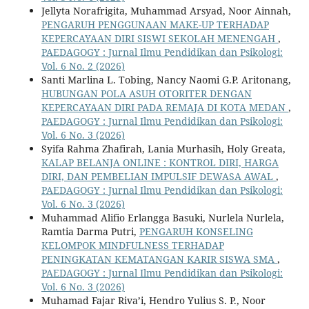
Jellyta Norafrigita, Muhammad Arsyad, Noor Ainnah,
PENGARUH PENGGUNAAN MAKE-UP TERHADAP
KEPERCAYAAN DIRI SISWI SEKOLAH MENENGAH
,
PAEDAGOGY : Jurnal Ilmu Pendidikan dan Psikologi:
Vol. 6 No. 2 (2026)
Santi Marlina L. Tobing, Nancy Naomi G.P. Aritonang,
HUBUNGAN POLA ASUH OTORITER DENGAN
KEPERCAYAAN DIRI PADA REMAJA DI KOTA MEDAN
,
PAEDAGOGY : Jurnal Ilmu Pendidikan dan Psikologi:
Vol. 6 No. 3 (2026)
Syifa Rahma Zhafirah, Lania Murhasih, Holy Greata,
KALAP BELANJA ONLINE : KONTROL DIRI, HARGA
DIRI, DAN PEMBELIAN IMPULSIF DEWASA AWAL
,
PAEDAGOGY : Jurnal Ilmu Pendidikan dan Psikologi:
Vol. 6 No. 3 (2026)
Muhammad Alifio Erlangga Basuki, Nurlela Nurlela,
Ramtia Darma Putri,
PENGARUH KONSELING
KELOMPOK MINDFULNESS TERHADAP
PENINGKATAN KEMATANGAN KARIR SISWA SMA
,
PAEDAGOGY : Jurnal Ilmu Pendidikan dan Psikologi:
Vol. 6 No. 3 (2026)
Muhamad Fajar Riva’i, Hendro Yulius S. P., Noor