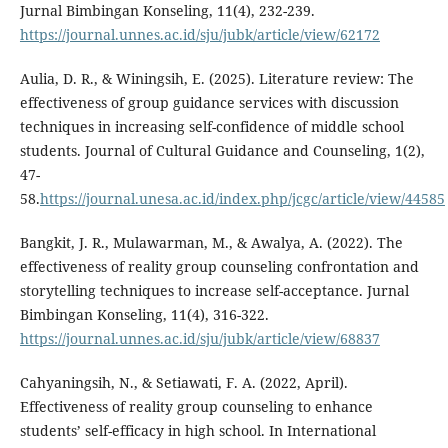
Jurnal Bimbingan Konseling, 11(4), 232-239.
https://journal.unnes.ac.id/sju/jubk/article/view/62172
Aulia, D. R., & Winingsih, E. (2025). Literature review: The
effectiveness of group guidance services with discussion
techniques in increasing self-confidence of middle school
students. Journal of Cultural Guidance and Counseling, 1(2),
47-
58.
https://journal.unesa.ac.id/index.php/jcgc/article/view/44585
Bangkit, J. R., Mulawarman, M., & Awalya, A. (2022). The
effectiveness of reality group counseling confrontation and
storytelling techniques to increase self-acceptance. Jurnal
Bimbingan Konseling, 11(4), 316-322.
https://journal.unnes.ac.id/sju/jubk/article/view/68837
Cahyaningsih, N., & Setiawati, F. A. (2022, April).
Effectiveness of reality group counseling to enhance
students’ self-efficacy in high school. In International