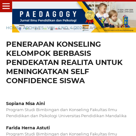
HOME
/
ARCHIVES
/
VOL. 4 NO. 4 (2024)
/
Articles
PENERAPAN KONSELING
KELOMPOK BERBASIS
PENDEKATAN REALITA UNTUK
MENINGKATKAN SELF
CONFIDENCE SISWA
Sopiana Nisa Aini
Program Studi Bimbingan dan Konseling Fakultas Ilmu
Pendidikan dan Psikologi Universitas Pendidikan Mandalika
Farida Herna Astuti
Program Studi Bimbingan dan Konseling Fakultas Ilmu