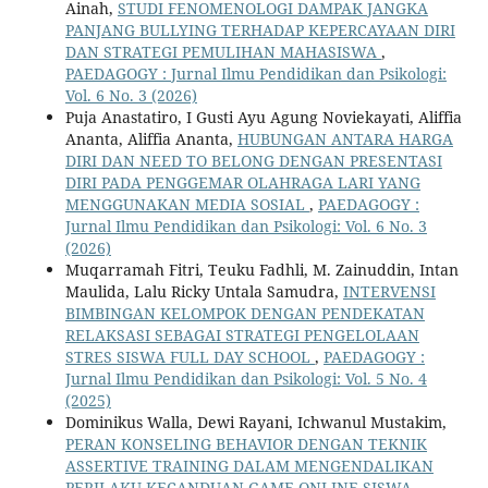
Ainah,
STUDI FENOMENOLOGI DAMPAK JANGKA
PANJANG BULLYING TERHADAP KEPERCAYAAN DIRI
DAN STRATEGI PEMULIHAN MAHASISWA
,
PAEDAGOGY : Jurnal Ilmu Pendidikan dan Psikologi:
Vol. 6 No. 3 (2026)
Puja Anastatiro, I Gusti Ayu Agung Noviekayati, Aliffia
Ananta, Aliffia Ananta,
HUBUNGAN ANTARA HARGA
DIRI DAN NEED TO BELONG DENGAN PRESENTASI
DIRI PADA PENGGEMAR OLAHRAGA LARI YANG
MENGGUNAKAN MEDIA SOSIAL
,
PAEDAGOGY :
Jurnal Ilmu Pendidikan dan Psikologi: Vol. 6 No. 3
(2026)
Muqarramah Fitri, Teuku Fadhli, M. Zainuddin, Intan
Maulida, Lalu Ricky Untala Samudra,
INTERVENSI
BIMBINGAN KELOMPOK DENGAN PENDEKATAN
RELAKSASI SEBAGAI STRATEGI PENGELOLAAN
STRES SISWA FULL DAY SCHOOL
,
PAEDAGOGY :
Jurnal Ilmu Pendidikan dan Psikologi: Vol. 5 No. 4
(2025)
Dominikus Walla, Dewi Rayani, Ichwanul Mustakim,
PERAN KONSELING BEHAVIOR DENGAN TEKNIK
ASSERTIVE TRAINING DALAM MENGENDALIKAN
PERILAKU KECANDUAN GAME ONLINE SISWA
,