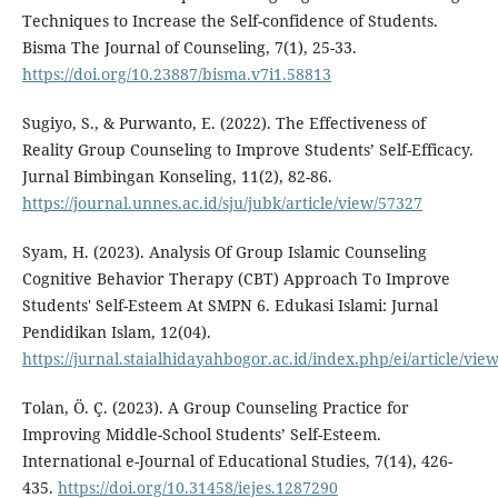
Techniques to Increase the Self-confidence of Students.
Bisma The Journal of Counseling, 7(1), 25-33.
https://doi.org/10.23887/bisma.v7i1.58813
Sugiyo, S., & Purwanto, E. (2022). The Effectiveness of
Reality Group Counseling to Improve Students’ Self-Efficacy.
Jurnal Bimbingan Konseling, 11(2), 82-86.
https://journal.unnes.ac.id/sju/jubk/article/view/57327
Syam, H. (2023). Analysis Of Group Islamic Counseling
Cognitive Behavior Therapy (CBT) Approach To Improve
Students' Self-Esteem At SMPN 6. Edukasi Islami: Jurnal
Pendidikan Islam, 12(04).
https://jurnal.staialhidayahbogor.ac.id/index.php/ei/article/vie
Tolan, Ö. Ç. (2023). A Group Counseling Practice for
Improving Middle-School Students’ Self-Esteem.
International e-Journal of Educational Studies, 7(14), 426-
435.
https://doi.org/10.31458/iejes.1287290