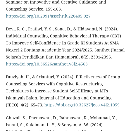
Seminar on Innovative and Creative Guidance and
Counseling Service, 159-163.
https://doi.org/10.2991/assehr.k.220405.027
Devi, R. C., Pratiwi, Y. S., Sona, D., & Hidayanti, N. (2024).
Individual Counseling Cognitive Behavioral Therapy (CBT)
To Improve Self-Confidence In Grade XI Students At SMA
Negeri 2 Bontang Academic Year 2024/2025. Santhet (Jurnal
Sejarah Pendidikan Dan Humaniora), 8(2), 2391-2396.
https://doi.org/10.36526/santhet.v8i2.4563
Fauziyah, U., & Srianturi, Y. (2024). Effectiveness of Group
Counseling Services with Cognitive Restructuring
Techniques to Increase Student Self-Efficacy at MTs
Islamiyah Balen. Journal of Education and Counseling
(JECO), 4(2), 65–73.
https://doi.org/10.32627/jeco.v4i2.1059
Ghozali, S., Darmawan, D., Rahmawan, R., Mohamad, Y.,
Isnani, S., Sulaiman, L. Y., & Sopyan, A. W. (2024).