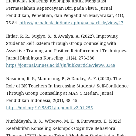
Efektivitas Konseling Kelompok untuk Mengatasi
Permasalahan Kepercayaan Diri pada Siswa. Jurnal
Pendidikan, Penelitian, dan Pengabdian Masyarakat, 4(1),
75-84.
https://jurnalnala.id/index.php/nala/article/view/47
Ihtiar, R. R., Sugiyo, S., & Awalya, A. (2022). Improving
Students’ Self-Esteem through Group Counseling with
Assertive Training and Positive Reinforcement Techniques.
Jurnal Bimbingan Konseling, 11(4), 273-280.
https://journal.unnes.ac.id/sju/jubk/article/view/63348
Nasution, R. P., Manurung, P., & Daulay, A. F. (2023). The
Role of BK Teachers In Increasing Students’ Self-Confidence
Through Group Counseling at MAN 1 Medan. Jurnal
Pendidikan Indonesia, 2(01), 38–45.
https://doi.org/10.58471/ju-pendi.v2i01.255
Nurhidayah, B. S., Wibowo, M. E., & Purwanto, E. (2022).
Keefektifan Konseling Kelompok Cognitive Behavioral
Therapy (CBT) dengan Teknik Modeling Simbolis dan Role