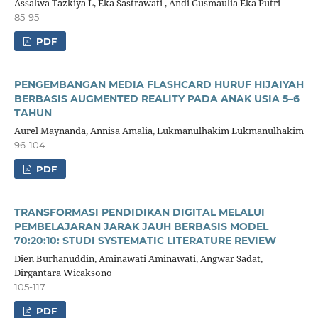
Assalwa Tazkiya L, Eka Sastrawati , Andi Gusmaulia Eka Putri
85-95
PDF
PENGEMBANGAN MEDIA FLASHCARD HURUF HIJAIYAH
BERBASIS AUGMENTED REALITY PADA ANAK USIA 5–6
TAHUN
Aurel Maynanda, Annisa Amalia, Lukmanulhakim Lukmanulhakim
96-104
PDF
TRANSFORMASI PENDIDIKAN DIGITAL MELALUI
PEMBELAJARAN JARAK JAUH BERBASIS MODEL
70:20:10: STUDI SYSTEMATIC LITERATURE REVIEW
Dien Burhanuddin, Aminawati Aminawati, Angwar Sadat,
Dirgantara Wicaksono
105-117
PDF