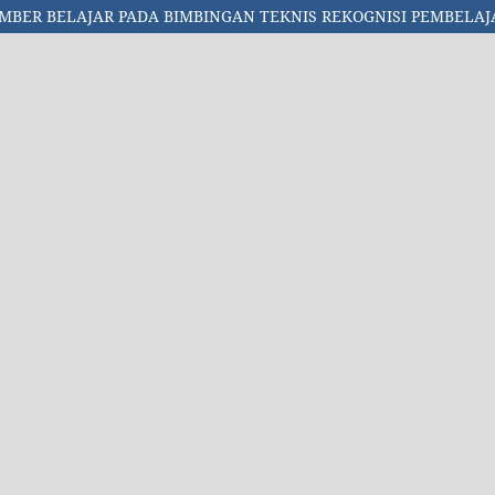
BER BELAJAR PADA BIMBINGAN TEKNIS REKOGNISI PEMBELAJA