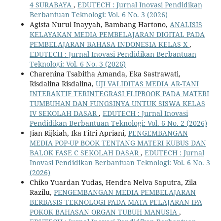
4 SURABAYA
,
EDUTECH : Jurnal Inovasi Pendidikan
Berbantuan Teknologi: Vol. 6 No. 3 (2026)
Agista Nurul Inayyah, Bambang Hartono,
ANALISIS
KELAYAKAN MEDIA PEMBELAJARAN DIGITAL PADA
PEMBELAJARAN BAHASA INDONESIA KELAS X
,
EDUTECH : Jurnal Inovasi Pendidikan Berbantuan
Teknologi: Vol. 6 No. 3 (2026)
Charenina Tsabitha Amanda, Eka Sastrawati,
Risdalina Risdalina,
UJI VALIDITAS MEDIA AR-TANI
INTERAKTIF TERINTEGRASI FLIPBOOK PADA MATERI
TUMBUHAN DAN FUNGSINYA UNTUK SISWA KELAS
IV SEKOLAH DASAR
,
EDUTECH : Jurnal Inovasi
Pendidikan Berbantuan Teknologi: Vol. 6 No. 2 (2026)
Jian Rijkiah, Ika Fitri Apriani,
PENGEMBANGAN
MEDIA POP-UP BOOK TENTANG MATERI KUBUS DAN
BALOK FASE C SEKOLAH DASAR
,
EDUTECH : Jurnal
Inovasi Pendidikan Berbantuan Teknologi: Vol. 6 No. 3
(2026)
Chiko Yuardan Yudas, Hendra Nelva Saputra, Zila
Razilu,
PENGEMBANGAN MEDIA PEMBELAJARAN
BERBASIS TEKNOLOGI PADA MATA PELAJARAN IPA
POKOK BAHASAN ORGAN TUBUH MANUSIA
,