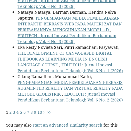
EDUTECH : Jurnal Inovasi Pendidikan Berbantuan
Teknologi: Vol. 6 No. 3 (2026)
Natasya Natasya, Darman Darman, Hendra Nelva
Saputra,
PENGEMBANGAN MEDIA PEMBELAJARAN
INTERAKTIF BERBASIS WEB PADA MATERI ZAT DAN
PERUBAHANNYA MENGGUNAKAN MODEL 4D
,
EDUTECH : Jurnal Inovasi Pendidikan Berbantuan
Teknologi: Vol. 6 No. 3 (2026)
Eka Resty Novieta Sari, Putri Ramadhani Pasyawati,
THE DEVELOPMENT OF CANVA-BASED DIGITAL
FLIPBOOK AS LEARNING MEDIA IN ENGLISH
LANGUAGE COURSE
,
EDUTECH : Jurnal Inovasi
Pendidikan Berbantuan Teknologi: Vol. 6 No. 1 (2026)
Gilang Ramadhan, Muhammad Kadri,
PENGEMBANGAN MEDIA PEMBELAJARAN BERBASIS
AUGMENTED REALITY DAN VIRTUAL REALITY PADA
METODE GEOLISTRIK
,
EDUTECH : Jurnal Inovasi
Pendidikan Berbantuan Teknologi: Vol. 6 No. 2 (2026)
1
2
3
4
5
6
7
8
9
10
>
>>
You may also
start an advanced similarity search
for this