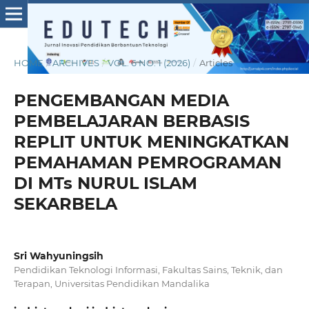
HOME
/
ARCHIVES
/
VOL. 6 NO. 1 (2026)
/
Articles
PENGEMBANGAN MEDIA
PEMBELAJARAN BERBASIS
REPLIT UNTUK MENINGKATKAN
PEMAHAMAN PEMROGRAMAN
DI MTs NURUL ISLAM
SEKARBELA
Sri Wahyuningsih
Pendidikan Teknologi Informasi, Fakultas Sains, Teknik, dan
Terapan, Universitas Pendidikan Mandalika