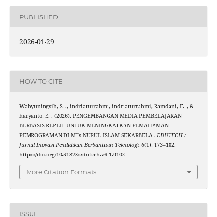
PUBLISHED
2026-01-29
HOW TO CITE
Wahyuningsih, S. ., indriaturrahmi, indriaturrahmi, Ramdani, F. ., &
haryanto, E. . (2026). PENGEMBANGAN MEDIA PEMBELAJARAN
BERBASIS REPLIT UNTUK MENINGKATKAN PEMAHAMAN
PEMROGRAMAN DI MTs NURUL ISLAM SEKARBELA .
EDUTECH :
Jurnal Inovasi Pendidikan Berbantuan Teknologi
,
6
(1), 173–182.
https://doi.org/10.51878/edutech.v6i1.9103
More Citation Formats
ISSUE