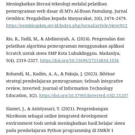
Meningkatkan literasi teknologi melalui pelatihan
pemrograman web dasar di MTs Al-Ihsan Pamulang. Jurnal
Gembira: Pengabdian kepada Masyarakat, 2(6), 2474–2479.
https://gembirapkm.my.id/index.php/jurnal/article/view/812
Rio, R., Fadli, M., & Abdiansyah, A. (2024). Pengenalan dan
pelatihan algoritma pemrograman menggunakan aplikasi
Scratch untuk siswa SMP Kota Lubuklinggau. Madaniya,
5(4), 2319–2327.
https://doi.org/10.53696/27214834.1036
Rohandi, M., Kadim, A. A., & Pakaja, J. (2023). Ikhtisar
strategi pembelajaran pemrograman: Sebuah integrative
review. Inverted: Journal of Information Technology
Education, 3(2).
https://doi.org/10.37905/inverted.v3i2.21207
Slamet, J., & Anistyasari, Y. (2021). Pengembangan
NiceRoom sebagai online integrated development
environment tools untuk meningkatkan hasil belajar siswa
pada pembelajaran Python programming di SMKN 1