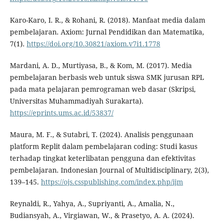
Karo-Karo, I. R., & Rohani, R. (2018). Manfaat media dalam
pembelajaran. Axiom: Jurnal Pendidikan dan Matematika,
7(1).
https://doi.org/10.30821/axiom.v7i1.1778
Mardani, A. D., Murtiyasa, B., & Kom, M. (2017). Media
pembelajaran berbasis web untuk siswa SMK jurusan RPL
pada mata pelajaran pemrograman web dasar (Skripsi,
Universitas Muhammadiyah Surakarta).
https://eprints.ums.ac.id/53837/
Maura, M. F., & Sutabri, T. (2024). Analisis penggunaan
platform Replit dalam pembelajaran coding: Studi kasus
terhadap tingkat keterlibatan pengguna dan efektivitas
pembelajaran. Indonesian Journal of Multidisciplinary, 2(3),
139–145.
https://ojs.csspublishing.com/index.php/ijm
Reynaldi, R., Yahya, A., Supriyanti, A., Amalia, N.,
Budiansyah, A., Virgiawan, W., & Prasetyo, A. A. (2024).