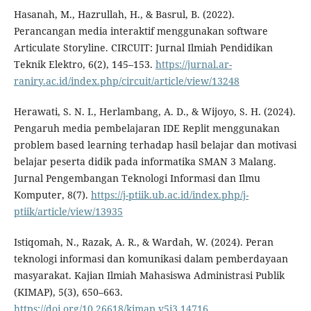
Hasanah, M., Hazrullah, H., & Basrul, B. (2022).
Perancangan media interaktif menggunakan software
Articulate Storyline. CIRCUIT: Jurnal Ilmiah Pendidikan
Teknik Elektro, 6(2), 145–153.
https://jurnal.ar-
raniry.ac.id/index.php/circuit/article/view/13248
Herawati, S. N. I., Herlambang, A. D., & Wijoyo, S. H. (2024).
Pengaruh media pembelajaran IDE Replit menggunakan
problem based learning terhadap hasil belajar dan motivasi
belajar peserta didik pada informatika SMAN 3 Malang.
Jurnal Pengembangan Teknologi Informasi dan Ilmu
Komputer, 8(7).
https://j-ptiik.ub.ac.id/index.php/j-
ptiik/article/view/13935
Istiqomah, N., Razak, A. R., & Wardah, W. (2024). Peran
teknologi informasi dan komunikasi dalam pemberdayaan
masyarakat. Kajian Ilmiah Mahasiswa Administrasi Publik
(KIMAP), 5(3), 650–663.
https://doi.org/10.26618/kimap.v5i3.14716