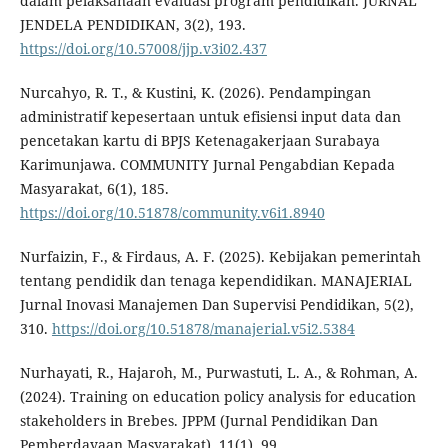
dalam pelaksanaan evaluasi program pendidikan. JURNAL
JENDELA PENDIDIKAN, 3(2), 193.
https://doi.org/10.57008/jjp.v3i02.437
Nurcahyo, R. T., & Kustini, K. (2026). Pendampingan
administratif kepesertaan untuk efisiensi input data dan
pencetakan kartu di BPJS Ketenagakerjaan Surabaya
Karimunjawa. COMMUNITY Jurnal Pengabdian Kepada
Masyarakat, 6(1), 185.
https://doi.org/10.51878/community.v6i1.8940
Nurfaizin, F., & Firdaus, A. F. (2025). Kebijakan pemerintah
tentang pendidik dan tenaga kependidikan. MANAJERIAL
Jurnal Inovasi Manajemen Dan Supervisi Pendidikan, 5(2),
310.
https://doi.org/10.51878/manajerial.v5i2.5384
Nurhayati, R., Hajaroh, M., Purwastuti, L. A., & Rohman, A.
(2024). Training on education policy analysis for education
stakeholders in Brebes. JPPM (Jurnal Pendidikan Dan
Pemberdayaan Masyarakat), 11(1), 99.