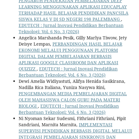
PENGARUH PENDEKATAN PEMBELAJARAN DEEP
LEARNING MENGGUNAKAN APLIKASI EDUCAPLAY
TERHADAP HASIL BELAJAR PENDIDIKAN PANCSILA
SISWA KELAS V DI SD NEGERI 198 PALEMBANG
,
EDUTECH : Jurnal Inovasi Pendidikan Berbantuan
Teknologi: Vol. 6 No. 3 (2026)
Angelica Marshanda Pesik, Gilly Marlya Tiwow, Jety
Deisye Lempas,
PERBANDINGAN HASIL BELAJAR
EKONOMI MELALUI PENGGUNAAN PLATFORM
DIGITAL DALAM PEMBELAJARAN BERBASIS
APLIKASI GOOGLE CLASSROOM DAN APLIKASI
QUIZIZZ
,
EDUTECH : Jurnal Inovasi Pendidikan
Berbantuan Teknologi: Vol. 6 No. 3 (2026)
Dewi Amelia Widiyastuti, Alifya Henida Sasikirana,
Nadilla Rica Italiana, Yuniza Nasywa Rini,
PENGEMBANGAN MEDIA PEMBELAJARAN DIGITAL
OLEH MAHASISWA CALON GURU PADA MATERI
BIOLOGI
,
EDUTECH : Jurnal Inovasi Pendidikan
Berbantuan Teknologi: Vol. 6 No. 3 (2026)
Ni Nyoman Sekar Sudesmi, Fithriani Fithriani, Pipit
Sandriani, Marnita Marnita,
IMPLEMENTASI
SUPERVISI PENDIDIKAN BERBASIS DIGITAL MELALUI
INTEGRASI PEMBELAJARAN SINKRONUS DAN