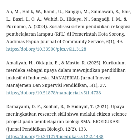
Ali, M., Halik, W., Ramli, U., Banggu, M., Salmawati, S., Rais,
L., Basri, L. O. A., Wahid, B., Hidaya, N., Sangadji, I. M., &
Purnomo, A. (2024). Sosialisasi sistem pendidikan rekognisi
pembelajaran lampau (RPL) di Pemerintah Kota Sorong.
Abdimas Papua Journal of Community Service, 6(1), 49.
https://doi.org/10.33506/pjcs.v6i1.3128
Amaliyah, H., Oktapia, E., & Mastio, R. (2025). Kurikulum
merdeka sebagai upaya dalam mewujudkan pendidikan
inklusif di Indonesia. MANAJERIAL Jurnal Inovasi
Manajemen Dan Supervisi Pendidikan, 5(1), 37.
https://doi.org/10.51878/manajerial.v5i1.4738
Damayanti, D. F., Solihat, R., & Hidayat, T. (2021). Upaya
meningkatkan research skill siswa melalui citizen science
project pada pembelajaran biologi SMA. BIOEDUKASI
(Jurnal Pendidikan Biologi), 12(2), 133.
https://doi.org/10.24127/bioedukasi.v12i2.4438