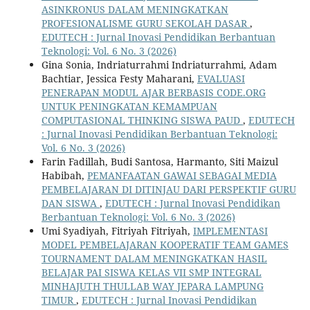
ASINKRONUS DALAM MENINGKATKAN
PROFESIONALISME GURU SEKOLAH DASAR
,
EDUTECH : Jurnal Inovasi Pendidikan Berbantuan
Teknologi: Vol. 6 No. 3 (2026)
Gina Sonia, Indriaturrahmi Indriaturrahmi, Adam
Bachtiar, Jessica Festy Maharani,
EVALUASI
PENERAPAN MODUL AJAR BERBASIS CODE.ORG
UNTUK PENINGKATAN KEMAMPUAN
COMPUTASIONAL THINKING SISWA PAUD
,
EDUTECH
: Jurnal Inovasi Pendidikan Berbantuan Teknologi:
Vol. 6 No. 3 (2026)
Farin Fadillah, Budi Santosa, Harmanto, Siti Maizul
Habibah,
PEMANFAATAN GAWAI SEBAGAI MEDIA
PEMBELAJARAN DI DITINJAU DARI PERSPEKTIF GURU
DAN SISWA
,
EDUTECH : Jurnal Inovasi Pendidikan
Berbantuan Teknologi: Vol. 6 No. 3 (2026)
Umi Syadiyah, Fitriyah Fitriyah,
IMPLEMENTASI
MODEL PEMBELAJARAN KOOPERATIF TEAM GAMES
TOURNAMENT DALAM MENINGKATKAN HASIL
BELAJAR PAI SISWA KELAS VII SMP INTEGRAL
MINHAJUTH THULLAB WAY JEPARA LAMPUNG
TIMUR
,
EDUTECH : Jurnal Inovasi Pendidikan