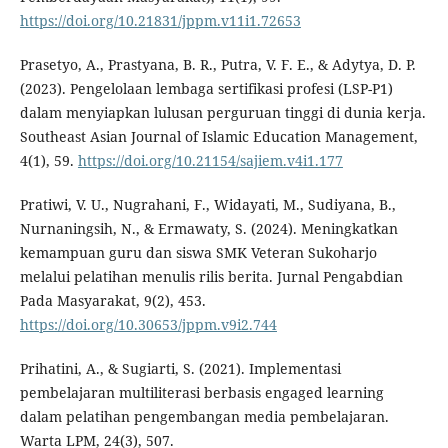
https://doi.org/10.21831/jppm.v11i1.72653
Prasetyo, A., Prastyana, B. R., Putra, V. F. E., & Adytya, D. P.
(2023). Pengelolaan lembaga sertifikasi profesi (LSP-P1)
dalam menyiapkan lulusan perguruan tinggi di dunia kerja.
Southeast Asian Journal of Islamic Education Management,
4(1), 59.
https://doi.org/10.21154/sajiem.v4i1.177
Pratiwi, V. U., Nugrahani, F., Widayati, M., Sudiyana, B.,
Nurnaningsih, N., & Ermawaty, S. (2024). Meningkatkan
kemampuan guru dan siswa SMK Veteran Sukoharjo
melalui pelatihan menulis rilis berita. Jurnal Pengabdian
Pada Masyarakat, 9(2), 453.
https://doi.org/10.30653/jppm.v9i2.744
Prihatini, A., & Sugiarti, S. (2021). Implementasi
pembelajaran multiliterasi berbasis engaged learning
dalam pelatihan pengembangan media pembelajaran.
Warta LPM, 24(3), 507.