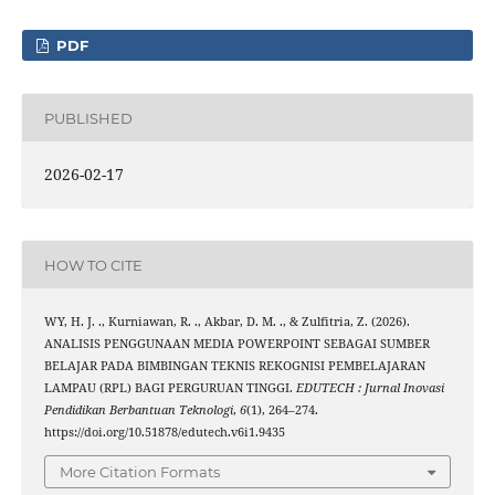
PDF
PUBLISHED
2026-02-17
HOW TO CITE
WY, H. J. ., Kurniawan, R. ., Akbar, D. M. ., & Zulfitria, Z. (2026).
ANALISIS PENGGUNAAN MEDIA POWERPOINT SEBAGAI SUMBER
BELAJAR PADA BIMBINGAN TEKNIS REKOGNISI PEMBELAJARAN
LAMPAU (RPL) BAGI PERGURUAN TINGGI.
EDUTECH : Jurnal Inovasi
Pendidikan Berbantuan Teknologi
,
6
(1), 264–274.
https://doi.org/10.51878/edutech.v6i1.9435
More Citation Formats