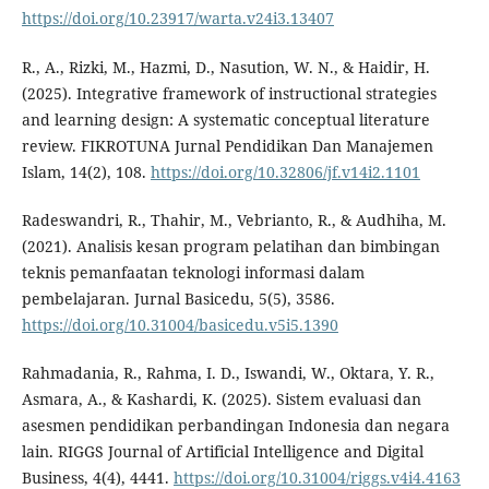
https://doi.org/10.23917/warta.v24i3.13407
R., A., Rizki, M., Hazmi, D., Nasution, W. N., & Haidir, H.
(2025). Integrative framework of instructional strategies
and learning design: A systematic conceptual literature
review. FIKROTUNA Jurnal Pendidikan Dan Manajemen
Islam, 14(2), 108.
https://doi.org/10.32806/jf.v14i2.1101
Radeswandri, R., Thahir, M., Vebrianto, R., & Audhiha, M.
(2021). Analisis kesan program pelatihan dan bimbingan
teknis pemanfaatan teknologi informasi dalam
pembelajaran. Jurnal Basicedu, 5(5), 3586.
https://doi.org/10.31004/basicedu.v5i5.1390
Rahmadania, R., Rahma, I. D., Iswandi, W., Oktara, Y. R.,
Asmara, A., & Kashardi, K. (2025). Sistem evaluasi dan
asesmen pendidikan perbandingan Indonesia dan negara
lain. RIGGS Journal of Artificial Intelligence and Digital
Business, 4(4), 4441.
https://doi.org/10.31004/riggs.v4i4.4163