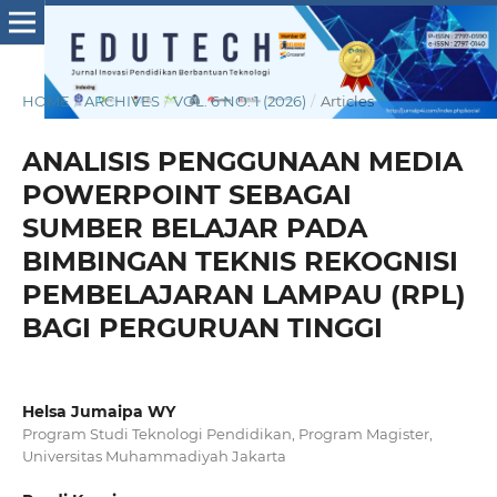
HOME
/
ARCHIVES
/
VOL. 6 NO. 1 (2026)
/
Articles
ANALISIS PENGGUNAAN MEDIA
POWERPOINT SEBAGAI
SUMBER BELAJAR PADA
BIMBINGAN TEKNIS REKOGNISI
PEMBELAJARAN LAMPAU (RPL)
BAGI PERGURUAN TINGGI
Helsa Jumaipa WY
Program Studi Teknologi Pendidikan, Program Magister,
Universitas Muhammadiyah Jakarta