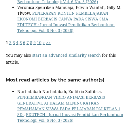
Berbantuan Teknologi: Vol. 6 No. 3 (2026)
Veronica Sjeuriken Mamuaja, Edwin Wantah, Gilly M.
Tiwow,
PENERAPAN KONTEN PEMBELAJARAN
EKONOMI BERBASIS CANVA PADA SISWA SMA
,
EDUTECH : Jurnal Inovasi Pendidikan Berbantuan
Teknologi: Vol. 6 No. 3 (2026)
1
2
3
4
5
6
7
8
9
10
>
>>
You may also
start an advanced similarity search
for this
article.
Most read articles by the same author(s)
Nurhabibah Nurhabibah, Zulfitria Zulfitria,
PENGEMBANGAN VIDEO ANIMASI BERBASIS
GENERATIVE AI DALAM MENINGKATKAN
PEMAHAMAN SISWA PADA PELAJARAN PAI KELAS 1
SD
,
EDUTECH : Jurnal Inovasi Pendidikan Berbantuan
Teknologi: Vol. 6 No. 3 (2026)