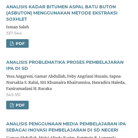
ANALISIS KADAR BITUMEN ASPAL BATU BUTON
(ASBUTON) MENGGUNAKAN METODE EKSTRAKSI
SOXHLET
Isman Saleh
537-544
PDF
ANALISIS PROBLEMATIKA PROSES PEMBELAJARAN
IPA DI SD
Yesa Anggreni, Gamar Abdullah, Feby Angriani Husain, Sapna
Nursakia S. Kalui, Siti Khumaira Khairunnisa, Hawadira Haleda,
Faniramadani H. Baraka
545-551
PDF
ANALISIS PENGGUNAAN MEDIA PEMBELAJARAN IPA
SEBAGAI INOVASI PEMBELAJARAN DI SD NEGERI
Gamar Abdullah, Melsi Alinda Karim, Futriwin B. Lunggela,