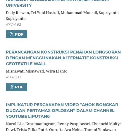
UNIVERSITY
Dedy Riswan, Tri Yuni Hastuti, Muhammad Munadi, Supriyanto
Supriyanto
477-492
PDF
PERANCANGAN KONSTRUKSI PENAHAN LONGSORAN
DENGAN MENGGUNAKAN ALTERNATIF KONSTRUKSI
GEOTEXTILE WALL
Misnawati Misnawati, Wira Lianto
493-503
PDF
IMPLIKATUR PERCAKAPAN VIDEO “AHOK BONGKAR
DUGAAN PERTAMAX OPLOSAN” DALAM CHANNEL
YOUTUBE LIPUTAN6
Nurul Lisa Kusumaningrum, Renny Puspitasari, Elvienchi Multya
Dewi, Trista Etika Putri, Qurotta Ayu Neina, Tommi Yuniawan