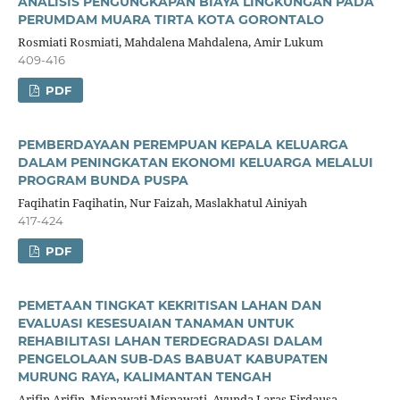
ANALISIS PENGUNGKAPAN BIAYA LINGKUNGAN PADA
PERUMDAM MUARA TIRTA KOTA GORONTALO
Rosmiati Rosmiati, Mahdalena Mahdalena, Amir Lukum
409-416
PDF
PEMBERDAYAAN PEREMPUAN KEPALA KELUARGA
DALAM PENINGKATAN EKONOMI KELUARGA MELALUI
PROGRAM BUNDA PUSPA
Faqihatin Faqihatin, Nur Faizah, Maslakhatul Ainiyah
417-424
PDF
PEMETAAN TINGKAT KEKRITISAN LAHAN DAN
EVALUASI KESESUAIAN TANAMAN UNTUK
REHABILITASI LAHAN TERDEGRADASI DALAM
PENGELOLAAN SUB-DAS BABUAT KABUPATEN
MURUNG RAYA, KALIMANTAN TENGAH
Arifin Arifin, Misnawati Misnawati, Ayunda Laras Firdausa,