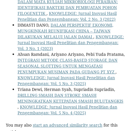
DALAM MATA KULIAH MIKROBIOLOGI PERAIRAN:
IDENTIFIKASI BAKTERI DAN PEMBUATAN POHON
FILOGENETIK
,
KNOWLEDGE: Jurnal Inovasi Hasil
Penelitian dan Pengembangan: Vol. 2 No. 3 (2022)
DIMASTI DANO,
DALAM PERSPEKTIF EKONOMI,
MUNGKINKAH REUNIFIKASI CHINA – TAIWAN
DILAKUKAN MELALUI JALAN DAMAI
,
KNOWLEDGE:
Jurnal Inovasi Hasil Penelitian dan Pengembangan:
Vol. 3 No. 1 (2023)
Ahsan Ramdani, Ariyano Ariyano, Pebi Yuda Pratama,
INTEGRASI METODE CLASS-BASED STORAGE DAN
SEASONAL SLOTTING UNTUK MENGATASI
PENUMPUKAN MUSIMAN PADA GUDANG PT XYZ
,
KNOWLEDGE: Jurnal Inovasi Hasil Penelitian dan
Pengembangan: Vol. 5 No. 3 (2025)
Triana Dewi, Herman Syah, Supriadin Supriadin,
DRILLING SMASH DAN STROKE SMASH
MENINGKATKAN KETEPATAN SMASH BULUTANGKIS
,
KNOWLEDGE: Jurnal Inovasi Hasil Penelitian dan
Pengembangan: Vol. 5 No. 4 (2025)
You may also
start an advanced similarity search
for this