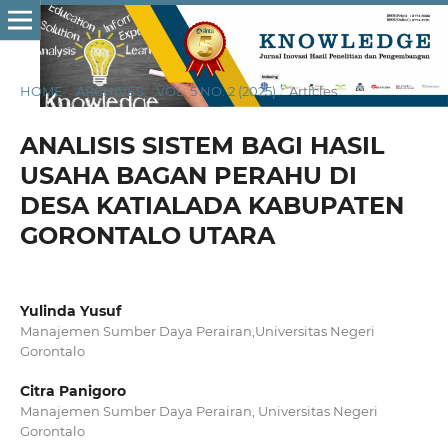
HOME
/
ARCHIVES
/
VOL. 5 NO. 2 (2025)
/
Articles
ANALISIS SISTEM BAGI HASIL
USAHA BAGAN PERAHU DI
DESA KATIALADA KABUPATEN
GORONTALO UTARA
Yulinda Yusuf
Manajemen Sumber Daya Perairan,Universitas Negeri
Gorontalo
Citra Panigoro
Manajemen Sumber Daya Perairan, Universitas Negeri
Gorontalo