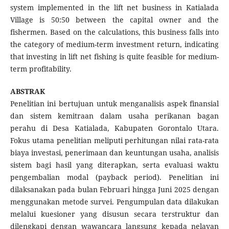
system implemented in the lift net business in Katialada
Village is 50:50 between the capital owner and the
fishermen. Based on the calculations, this business falls into
the category of medium-term investment return, indicating
that investing in lift net fishing is quite feasible for medium-
term profitability.
ABSTRAK
Penelitian ini bertujuan untuk menganalisis aspek finansial
dan sistem kemitraan dalam usaha perikanan bagan
perahu di Desa Katialada, Kabupaten Gorontalo Utara.
Fokus utama penelitian meliputi perhitungan nilai rata-rata
biaya investasi, penerimaan dan keuntungan usaha, analisis
sistem bagi hasil yang diterapkan, serta evaluasi waktu
pengembalian modal (payback period). Penelitian ini
dilaksanakan pada bulan Februari hingga Juni 2025 dengan
menggunakan metode survei. Pengumpulan data dilakukan
melalui kuesioner yang disusun secara terstruktur dan
dilengkapi dengan wawancara langsung kepada nelayan