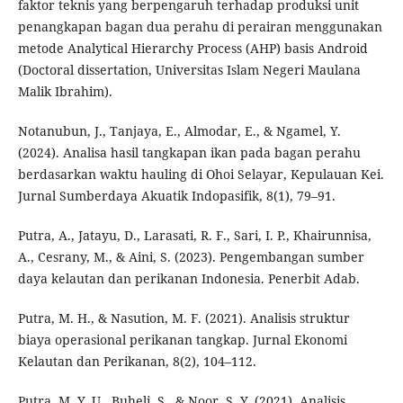
faktor teknis yang berpengaruh terhadap produksi unit
penangkapan bagan dua perahu di perairan menggunakan
metode Analytical Hierarchy Process (AHP) basis Android
(Doctoral dissertation, Universitas Islam Negeri Maulana
Malik Ibrahim).
Notanubun, J., Tanjaya, E., Almodar, E., & Ngamel, Y.
(2024). Analisa hasil tangkapan ikan pada bagan perahu
berdasarkan waktu hauling di Ohoi Selayar, Kepulauan Kei.
Jurnal Sumberdaya Akuatik Indopasifik, 8(1), 79–91.
Putra, A., Jatayu, D., Larasati, R. F., Sari, I. P., Khairunnisa,
A., Cesrany, M., & Aini, S. (2023). Pengembangan sumber
daya kelautan dan perikanan Indonesia. Penerbit Adab.
Putra, M. H., & Nasution, M. F. (2021). Analisis struktur
biaya operasional perikanan tangkap. Jurnal Ekonomi
Kelautan dan Perikanan, 8(2), 104–112.
Putra, M. Y. U., Buheli, S., & Noor, S. Y. (2021). Analisis