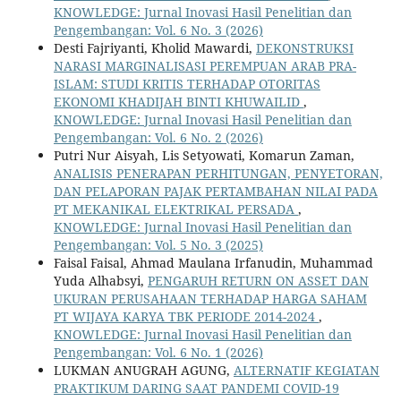
KNOWLEDGE: Jurnal Inovasi Hasil Penelitian dan
Pengembangan: Vol. 6 No. 3 (2026)
Desti Fajriyanti, Kholid Mawardi,
DEKONSTRUKSI
NARASI MARGINALISASI PEREMPUAN ARAB PRA-
ISLAM: STUDI KRITIS TERHADAP OTORITAS
EKONOMI KHADIJAH BINTI KHUWAILID
,
KNOWLEDGE: Jurnal Inovasi Hasil Penelitian dan
Pengembangan: Vol. 6 No. 2 (2026)
Putri Nur Aisyah, Lis Setyowati, Komarun Zaman,
ANALISIS PENERAPAN PERHITUNGAN, PENYETORAN,
DAN PELAPORAN PAJAK PERTAMBAHAN NILAI PADA
PT MEKANIKAL ELEKTRIKAL PERSADA
,
KNOWLEDGE: Jurnal Inovasi Hasil Penelitian dan
Pengembangan: Vol. 5 No. 3 (2025)
Faisal Faisal, Ahmad Maulana Irfanudin, Muhammad
Yuda Alhabsyi,
PENGARUH RETURN ON ASSET DAN
UKURAN PERUSAHAAN TERHADAP HARGA SAHAM
PT WIJAYA KARYA TBK PERIODE 2014-2024
,
KNOWLEDGE: Jurnal Inovasi Hasil Penelitian dan
Pengembangan: Vol. 6 No. 1 (2026)
LUKMAN ANUGRAH AGUNG,
ALTERNATIF KEGIATAN
PRAKTIKUM DARING SAAT PANDEMI COVID-19