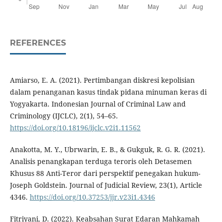
REFERENCES
Amiarso, E. A. (2021). Pertimbangan diskresi kepolisian
dalam penanganan kasus tindak pidana minuman keras di
Yogyakarta. Indonesian Journal of Criminal Law and
Criminology (IJCLC), 2(1), 54–65.
https://doi.org/10.18196/ijclc.v2i1.11562
Anakotta, M. Y., Ubrwarin, E. B., & Gukguk, R. G. R. (2021).
Analisis penangkapan terduga teroris oleh Detasemen
Khusus 88 Anti-Teror dari perspektif penegakan hukum-
Joseph Goldstein. Journal of Judicial Review, 23(1), Article
4346.
https://doi.org/10.37253/jjr.v23i1.4346
Fitriyani, D. (2022). Keabsahan Surat Edaran Mahkamah