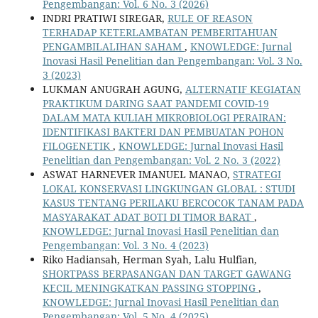
Pengembangan: Vol. 6 No. 3 (2026)
INDRI PRATIWI SIREGAR,
RULE OF REASON
TERHADAP KETERLAMBATAN PEMBERITAHUAN
PENGAMBILALIHAN SAHAM
,
KNOWLEDGE: Jurnal
Inovasi Hasil Penelitian dan Pengembangan: Vol. 3 No.
3 (2023)
LUKMAN ANUGRAH AGUNG,
ALTERNATIF KEGIATAN
PRAKTIKUM DARING SAAT PANDEMI COVID-19
DALAM MATA KULIAH MIKROBIOLOGI PERAIRAN:
IDENTIFIKASI BAKTERI DAN PEMBUATAN POHON
FILOGENETIK
,
KNOWLEDGE: Jurnal Inovasi Hasil
Penelitian dan Pengembangan: Vol. 2 No. 3 (2022)
ASWAT HARNEVER IMANUEL MANAO,
STRATEGI
LOKAL KONSERVASI LINGKUNGAN GLOBAL : STUDI
KASUS TENTANG PERILAKU BERCOCOK TANAM PADA
MASYARAKAT ADAT BOTI DI TIMOR BARAT
,
KNOWLEDGE: Jurnal Inovasi Hasil Penelitian dan
Pengembangan: Vol. 3 No. 4 (2023)
Riko Hadiansah, Herman Syah, Lalu Hulfian,
SHORTPASS BERPASANGAN DAN TARGET GAWANG
KECIL MENINGKATKAN PASSING STOPPING
,
KNOWLEDGE: Jurnal Inovasi Hasil Penelitian dan
Pengembangan: Vol. 5 No. 4 (2025)