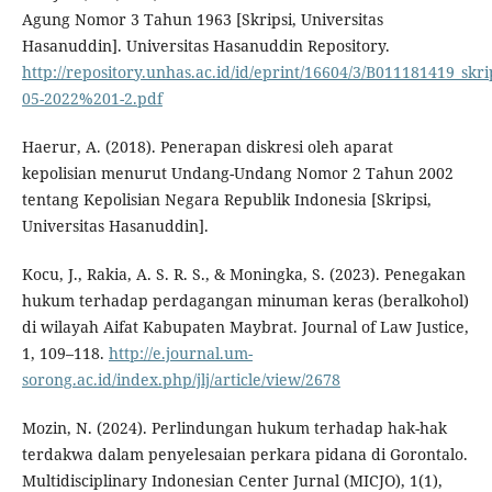
Agung Nomor 3 Tahun 1963 [Skripsi, Universitas
Hasanuddin]. Universitas Hasanuddin Repository.
http://repository.unhas.ac.id/id/eprint/16604/3/B011181419_skri
05-2022%201-2.pdf
Haerur, A. (2018). Penerapan diskresi oleh aparat
kepolisian menurut Undang-Undang Nomor 2 Tahun 2002
tentang Kepolisian Negara Republik Indonesia [Skripsi,
Universitas Hasanuddin].
Kocu, J., Rakia, A. S. R. S., & Moningka, S. (2023). Penegakan
hukum terhadap perdagangan minuman keras (beralkohol)
di wilayah Aifat Kabupaten Maybrat. Journal of Law Justice,
1, 109–118.
http://e.journal.um-
sorong.ac.id/index.php/jlj/article/view/2678
Mozin, N. (2024). Perlindungan hukum terhadap hak-hak
terdakwa dalam penyelesaian perkara pidana di Gorontalo.
Multidisciplinary Indonesian Center Jurnal (MICJO), 1(1),