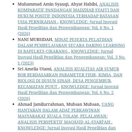
Muhammad Amin Syauqi, Ahyat Habibi,
ANALISIS
KOMPARATIF PANDANGAN MADZHAB SYAFI'I DAN
HUKUM POSITIF INDONESIA TERHADAP BATASAN
USIA PERNIKAHAN
,
KNOWLEDGE: Jurnal Inovasi
Hasil Penelitian dan Pengembangan: Vol. 6 No. 1
(2026)
NANI MURSIDAH,
MINAT PESERTA PELATIHAN
DALAM PEMBELAJARAN SECARA DARING LEARNING
DI BAPELKES CIKARANG
,
KNOWLEDGE: Jurnal
Inovasi Hasil Penelitian dan Pengembangan: Vol. 3 No.
1 (2023)
Sri Amelia Utami,
ANALISIS KUALITAS AIR SUMUR
BOR BERDASARKAN PARAMETER FISIK, KIMIA, DAN
BIOLOGI DI DUSUN SINAH, DESA PENGEMBUR,
KECAMATAN PUJUT
,
KNOWLEDGE: Jurnal Inovasi
Hasil Penelitian dan Pengembangan: Vol. 6 No. 2
(2026)
Ahmad Jamilurrahman, Muhsan Muhsan,
UANG
HANTARAN DALAM ADAT PERKAWINAN
MASYARAKAT KUALA TOLAM, PELALAWAN:
ANALISIS PERSPEKTIF MAQĀṢID AL-SYARĪ‘AH
,
KNOWLEDGE: Jurnal Inovasi Hasil Penelitian dan