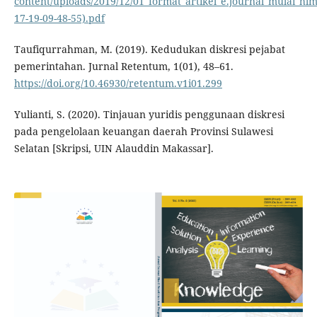
content/uploads/2019/12/01_format_artikel_e.journal_mulai_hl
17-19-09-48-55).pdf
Taufiqurrahman, M. (2019). Kedudukan diskresi pejabat
pemerintahan. Jurnal Retentum, 1(01), 48–61.
https://doi.org/10.46930/retentum.v1i01.299
Yulianti, S. (2020). Tinjauan yuridis penggunaan diskresi
pada pengelolaan keuangan daerah Provinsi Sulawesi
Selatan [Skripsi, UIN Alauddin Makassar].