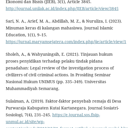
Ekonomi dan Bisnis (JIEB), 3(1), Article 3845.
http://journal.unilak.ac.id/index.php/JIEB/article/view/3845
Sari, N. A., Arief, M. A., Abdillah, M. Z., & Nuruliza, I. (2023).
Minuman keras di kalangan mahasiswa. Journal Islamic
Education, 1(1), 9–15.
https://jurnal.maryamsejatera.com/index.php/jie/article/view/1
Sholeh, A., & Wahyuningsih, E. (2021). Tinjauan hukum
proses penyidikan terhadap pelaku tindak pidana
penadahan: Legal review of the investigation process of
civilizers of civil criminal actions. In Prosiding Seminar
Nasional Hukum UNIMUS (pp. 335–349). Universitas
Muhammadiyah Semarang.
Sulaiman, A. (2019). Faktor-faktor penyebab remaja di Desa
Purwaraja Kabupaten Kutai Kartanegara. Journal Sosiatri-
Sosiologi, 7(4), 231–245.
https://e.journal.sos.fisip-
unmul.ac.id/site/wp-