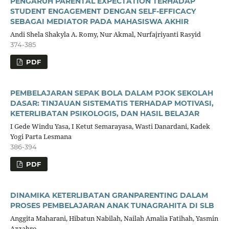
PENGARUH PARENTAL EXPECTATION TERHADAP
STUDENT ENGAGEMENT DENGAN SELF-EFFICACY
SEBAGAI MEDIATOR PADA MAHASISWA AKHIR
Andi Shela Shakyla A. Romy, Nur Akmal, Nurfajriyanti Rasyid
374-385
PDF
PEMBELAJARAN SEPAK BOLA DALAM PJOK SEKOLAH
DASAR: TINJAUAN SISTEMATIS TERHADAP MOTIVASI,
KETERLIBATAN PSIKOLOGIS, DAN HASIL BELAJAR
I Gede Windu Yasa, I Ketut Semarayasa, Wasti Danardani, Kadek
Yogi Parta Lesmana
386-394
PDF
DINAMIKA KETERLIBATAN GRANPARENTING DALAM
PROSES PEMBELAJARAN ANAK TUNAGRAHITA DI SLB
Anggita Maharani, Hibatun Nabilah, Nailah Amalia Fatihah, Yasmin
Azzahro