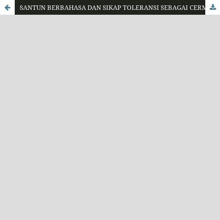
SANTUN BERBAHASA DAN SIKAP TOLERANSI SEBAGAI CERMIN NILAI PANCASILA