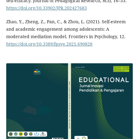
self-efficacy. Journal of Pedagogical Research, 8(3), 16–33.
https://doi.org/10.33902/JPR.202427683
Zhao, Y., Zheng, Z., Pan, C., & Zhou, L. (2021). Self-esteem
and academic engagement among adolescents: A
moderated mediation model. Frontiers in Psychology, 12.
https://doi.org/10.3389/fpsyg.2021.690828