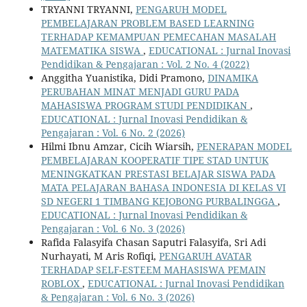
TRYANNI TRYANNI,
PENGARUH MODEL
PEMBELAJARAN PROBLEM BASED LEARNING
TERHADAP KEMAMPUAN PEMECAHAN MASALAH
MATEMATIKA SISWA
,
EDUCATIONAL : Jurnal Inovasi
Pendidikan & Pengajaran : Vol. 2 No. 4 (2022)
Anggitha Yuanistika, Didi Pramono,
DINAMIKA
PERUBAHAN MINAT MENJADI GURU PADA
MAHASISWA PROGRAM STUDI PENDIDIKAN
,
EDUCATIONAL : Jurnal Inovasi Pendidikan &
Pengajaran : Vol. 6 No. 2 (2026)
Hilmi Ibnu Amzar, Cicih Wiarsih,
PENERAPAN MODEL
PEMBELAJARAN KOOPERATIF TIPE STAD UNTUK
MENINGKATKAN PRESTASI BELAJAR SISWA PADA
MATA PELAJARAN BAHASA INDONESIA DI KELAS VI
SD NEGERI 1 TIMBANG KEJOBONG PURBALINGGA
,
EDUCATIONAL : Jurnal Inovasi Pendidikan &
Pengajaran : Vol. 6 No. 3 (2026)
Rafida Falasyifa Chasan Saputri Falasyifa, Sri Adi
Nurhayati, M Aris Rofiqi,
PENGARUH AVATAR
TERHADAP SELF-ESTEEM MAHASISWA PEMAIN
ROBLOX
,
EDUCATIONAL : Jurnal Inovasi Pendidikan
& Pengajaran : Vol. 6 No. 3 (2026)