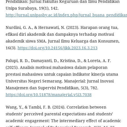
Pendidikan: Jurnal Fakultas Keguruan dan Ilmu Pendidikan
Unipa Surabaya, 19(1), 142.
http://jurnal.unipasby.ac.id/index.php/jurnal_buana_pendidika
Nurdini, G. A., & Hernawati, N. (2023). Harapan orang tua,
efikasi diri akademik dan dampaknya terhadap motivasi
akademik siswa SMA. Jurnal Ilmu Keluarga dan Konsumen,
16(3).
https://doi.org/10.24156/jikk.2023.16.3.213
Palupi, R. D., Damayanti, D., Kristina, D., & Loreta, A. F.
(2025). Analisis motivasi mahasiswa dalam pelaporan
prestasi mahasiswa untuk capaian indikator kinerja utama
Universitas Negeri Semarang. Manajerial: Jurnal Inovasi
Manajemen dan Supervisi Pendidikan, 5(3), 782.
https://doi.org/10.51878/manajerial.v5i3.7038
Wang, Y., & Tambi, F. B. (2024). Correlation between
students’ perceived parental expectations and students’
academic engagement: The intermediary effect of academic