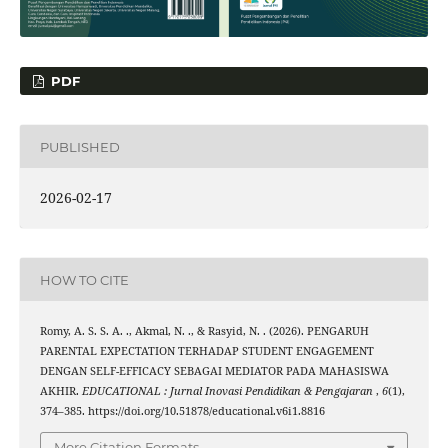
PDF
PUBLISHED
2026-02-17
HOW TO CITE
Romy, A. S. S. A. ., Akmal, N. ., & Rasyid, N. . (2026). PENGARUH
PARENTAL EXPECTATION TERHADAP STUDENT ENGAGEMENT
DENGAN SELF-EFFICACY SEBAGAI MEDIATOR PADA MAHASISWA
AKHIR.
EDUCATIONAL : Jurnal Inovasi Pendidikan & Pengajaran
,
6
(1),
374–385. https://doi.org/10.51878/educational.v6i1.8816
More Citation Formats