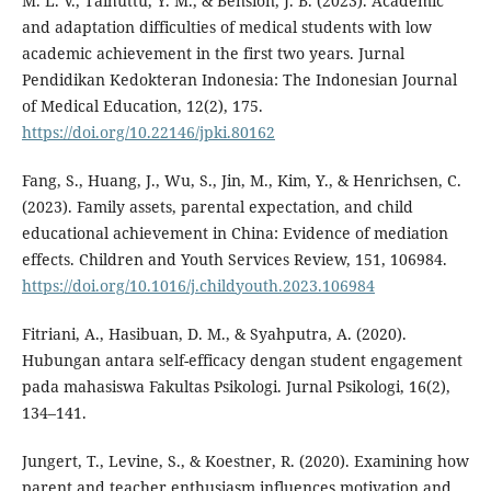
M. L. V., Taihuttu, Y. M., & Bension, J. B. (2023). Academic
and adaptation difficulties of medical students with low
academic achievement in the first two years. Jurnal
Pendidikan Kedokteran Indonesia: The Indonesian Journal
of Medical Education, 12(2), 175.
https://doi.org/10.22146/jpki.80162
Fang, S., Huang, J., Wu, S., Jin, M., Kim, Y., & Henrichsen, C.
(2023). Family assets, parental expectation, and child
educational achievement in China: Evidence of mediation
effects. Children and Youth Services Review, 151, 106984.
https://doi.org/10.1016/j.childyouth.2023.106984
Fitriani, A., Hasibuan, D. M., & Syahputra, A. (2020).
Hubungan antara self-efficacy dengan student engagement
pada mahasiswa Fakultas Psikologi. Jurnal Psikologi, 16(2),
134–141.
Jungert, T., Levine, S., & Koestner, R. (2020). Examining how
parent and teacher enthusiasm influences motivation and