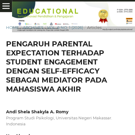
HOME
/
ARCHIVES
/
VOL. 6 NO. 1 (2026)
/
Articles
PENGARUH PARENTAL
EXPECTATION TERHADAP
STUDENT ENGAGEMENT
DENGAN SELF-EFFICACY
SEBAGAI MEDIATOR PADA
MAHASISWA AKHIR
Andi Shela Shakyla A. Romy
Program Studi Psikologi, Universitas Negeri Makassar.
Indonesia