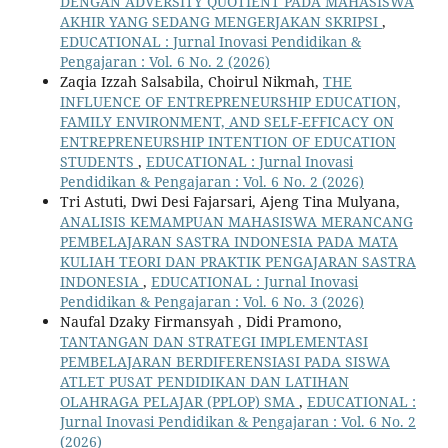
DENGAN ADVERSITY QUOTIENT PADA MAHASISWA
AKHIR YANG SEDANG MENGERJAKAN SKRIPSI
,
EDUCATIONAL : Jurnal Inovasi Pendidikan &
Pengajaran : Vol. 6 No. 2 (2026)
Zaqia Izzah Salsabila, Choirul Nikmah,
THE
INFLUENCE OF ENTREPRENEURSHIP EDUCATION,
FAMILY ENVIRONMENT, AND SELF-EFFICACY ON
ENTREPRENEURSHIP INTENTION OF EDUCATION
STUDENTS
,
EDUCATIONAL : Jurnal Inovasi
Pendidikan & Pengajaran : Vol. 6 No. 2 (2026)
Tri Astuti, Dwi Desi Fajarsari, Ajeng Tina Mulyana,
ANALISIS KEMAMPUAN MAHASISWA MERANCANG
PEMBELAJARAN SASTRA INDONESIA PADA MATA
KULIAH TEORI DAN PRAKTIK PENGAJARAN SASTRA
INDONESIA
,
EDUCATIONAL : Jurnal Inovasi
Pendidikan & Pengajaran : Vol. 6 No. 3 (2026)
Naufal Dzaky Firmansyah , Didi Pramono,
TANTANGAN DAN STRATEGI IMPLEMENTASI
PEMBELAJARAN BERDIFERENSIASI PADA SISWA
ATLET PUSAT PENDIDIKAN DAN LATIHAN
OLAHRAGA PELAJAR (PPLOP) SMA
,
EDUCATIONAL :
Jurnal Inovasi Pendidikan & Pengajaran : Vol. 6 No. 2
(2026)