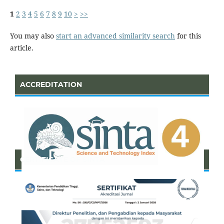
1
2
3
4
5
6
7
8
9
10
>
>>
You may also
start an advanced similarity search
for this
article.
ACCREDITATION
CERTIFICATE OF SINTA