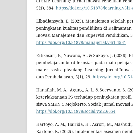
di SMP. Learning: Jurnal Inovasi Penelitian Pen
5(1), 384.
https://doi.org/10.51878/learning.v5i1
Elbadiansyah, E. (2025). Manajemen sekolah p
peningkatan kualitas pendidikan di Kalimantan 
Inovasi Manajemen dan Supervisi Pendidikan, 5(
https://doi.org/10.51878/manajerial.v5i1.4531
Fatikasari, F., Yuwono, A., & Sukoyo, J. (2026). E
pembelajaran berdifernsiasi pada mata pelaja
materi sastra piwulang. Learning: Jurnal Inovas
dan Pembelajaran, 6(1), 29.
https://doi.org/10.5
Hanafiah, M. A., Agung, A. I., & Soeryanto, S. (
keterlaksanaan P5 terhadap peningkatan profil 
siswa SMKN 1 Mojokerto. Social: Jurnal Inovasi P
https://doi.org/10.51878/social.v5i2.6654
Hartoyo, A. M., Hairida, H., Asrori, M., Mashudi, 
Kartono, K. (2025). Implementasi asesmen pem