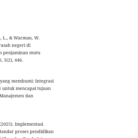
o, L., & Warman, W.
asah negeri di
am penjaminan mutu
, 5(2), 446.
m yang membumi: Integrasi
PS untuk mencapai tujuan
si Manajemen dan
 (2025). Implementasi
standar proses pendidikan