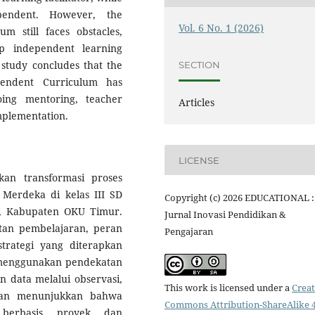
endent. However, the
Vol. 6 No. 1 (2026)
m still faces obstacles,
op independent learning
s study concludes that the
SECTION
pendent Curriculum has
oing mentoring, teacher
Articles
implementation.
LICENSE
kan transformasi proses
Merdeka di kelas III SD
Copyright (c) 2026 EDUCATIONAL :
, Kabupaten OKU Timur.
Jurnal Inovasi Pendidikan &
tan pembelajaran, peran
Pengajaran
trategi yang diterapkan
n menggunakan pendekatan
n data melalui observasi,
This work is licensed under a
Creat
tian menunjukkan bahwa
Commons Attribution-ShareAlike 4
berbasis proyek dan