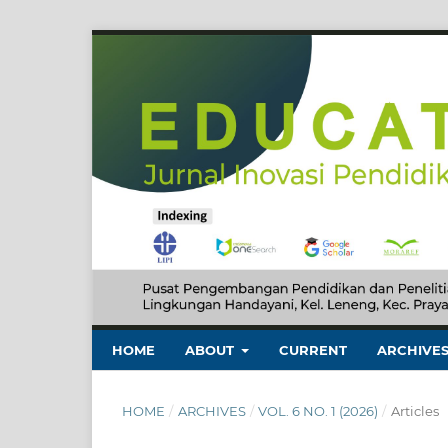
HOME
ABOUT
CURRENT
ARCHIVE
HOME
/
ARCHIVES
/
VOL. 6 NO. 1 (2026)
/
Articles