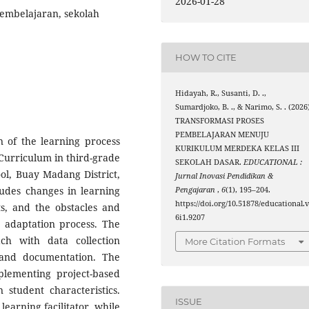
2026-01-28
embelajaran, sekolah
HOW TO CITE
Hidayah, R., Susanti, D. .,
Sumardjoko, B. ., & Narimo, S. . (2026
TRANSFORMASI PROSES
PEMBELAJARAN MENUJU
n of the learning process
KURIKULUM MERDEKA KELAS III
Curriculum in third-grade
SEKOLAH DASAR.
EDUCATIONAL :
ol, Buay Madang District,
Jurnal Inovasi Pendidikan &
ludes changes in learning
Pengajaran
,
6
(1), 195–204.
https://doi.org/10.51878/educational.
ts, and the obstacles and
6i1.9207
 adaptation process. The
ch with data collection
More Citation Formats
 and documentation. The
plementing project-based
 student characteristics.
ISSUE
learning facilitator, while