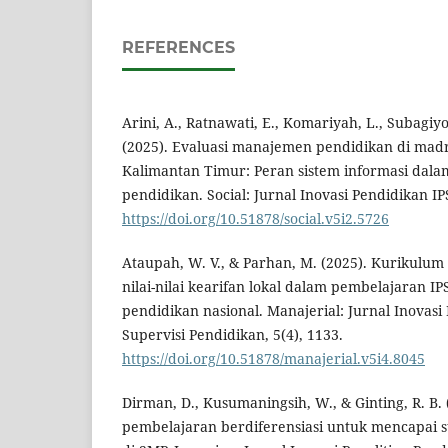
REFERENCES
Arini, A., Ratnawati, E., Komariyah, L., Subagiy
(2025). Evaluasi manajemen pendidikan di madr
Kalimantan Timur: Peran sistem informasi dal
pendidikan. Social: Jurnal Inovasi Pendidikan IPS
https://doi.org/10.51878/social.v5i2.5726
Ataupah, W. V., & Parhan, M. (2025). Kurikulu
nilai-nilai kearifan lokal dalam pembelajaran I
pendidikan nasional. Manajerial: Jurnal Inova
Supervisi Pendidikan, 5(4), 1133.
https://doi.org/10.51878/manajerial.v5i4.8045
Dirman, D., Kusumaningsih, W., & Ginting, R. B.
pembelajaran berdiferensiasi untuk mencapai 