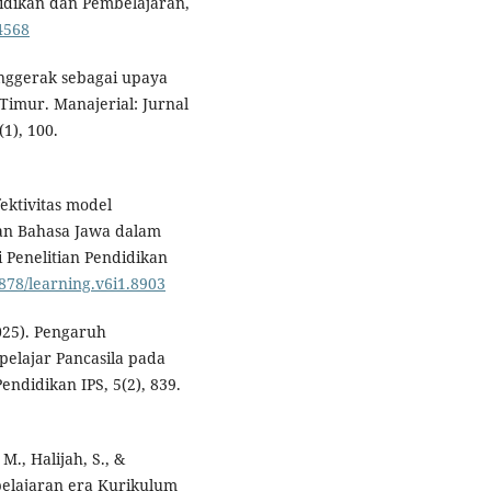
didikan dan Pembelajaran,
.4568
enggerak sebagai upaya
Timur. Manajerial: Jurnal
1), 100.
fektivitas model
ran Bahasa Jawa dalam
i Penelitian Pendidikan
1878/learning.v6i1.8903
2025). Pengaruh
pelajar Pancasila pada
endidikan IPS, 5(2), 839.
M., Halijah, S., &
belajaran era Kurikulum