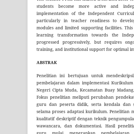
students become more active and indep
implementation of the Independent Curriculu
particularly in teacher readiness to devel
modules and limited supporting facilities. Thi
learning transformation towards the Inde
progressed progressively, but requires ong
training, and institutional support for optimal 
ABSTRAK
Penelitian ini bertujuan untuk mendeskripsi
pembelajaran dalam implementasi Kurikulum 
Negeri Cipta Muda, Kecamatan Buay Madang
Fokus penelitian meliputi perubahan pendeka
guru dan peserta didik, serta kendala dan s
selama proses adaptasi kurikulum. Penelitia
kualitatif deskriptif dengan teknik pengumpula
wawancara, dan dokumentasi. Hasil peneli
guru mulai menerapkan pembelajaran 