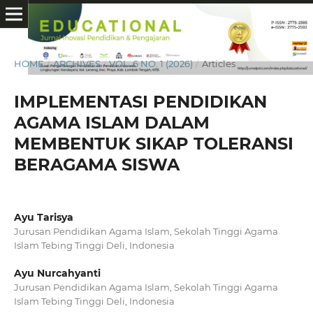
HOME
/
ARCHIVES
/
VOL. 6 NO. 1 (2026)
/
Articles
IMPLEMENTASI PENDIDIKAN
AGAMA ISLAM DALAM
MEMBENTUK SIKAP TOLERANSI
BERAGAMA SISWA
Ayu Tarisya
Jurusan Pendidikan Agama Islam, Sekolah Tinggi Agama
Islam Tebing Tinggi Deli, Indonesia
Ayu Nurcahyanti
Jurusan Pendidikan Agama Islam, Sekolah Tinggi Agama
Islam Tebing Tinggi Deli, Indonesia