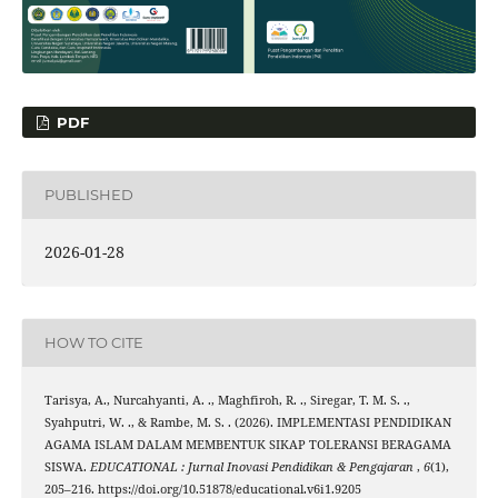
PDF
PUBLISHED
2026-01-28
HOW TO CITE
Tarisya, A., Nurcahyanti, A. ., Maghfiroh, R. ., Siregar, T. M. S. .,
Syahputri, W. ., & Rambe, M. S. . (2026). IMPLEMENTASI PENDIDIKAN
AGAMA ISLAM DALAM MEMBENTUK SIKAP TOLERANSI BERAGAMA
SISWA.
EDUCATIONAL : Jurnal Inovasi Pendidikan & Pengajaran
,
6
(1),
205–216. https://doi.org/10.51878/educational.v6i1.9205