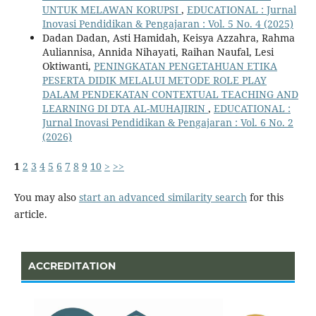
UNTUK MELAWAN KORUPSI
,
EDUCATIONAL : Jurnal
Inovasi Pendidikan & Pengajaran : Vol. 5 No. 4 (2025)
Dadan Dadan, Asti Hamidah, Keisya Azzahra, Rahma
Auliannisa, Annida Nihayati, Raihan Naufal, Lesi
Oktiwanti,
PENINGKATAN PENGETAHUAN ETIKA
PESERTA DIDIK MELALUI METODE ROLE PLAY
DALAM PENDEKATAN CONTEXTUAL TEACHING AND
LEARNING DI DTA AL-MUHAJIRIN
,
EDUCATIONAL :
Jurnal Inovasi Pendidikan & Pengajaran : Vol. 6 No. 2
(2026)
1
2
3
4
5
6
7
8
9
10
>
>>
You may also
start an advanced similarity search
for this
article.
ACCREDITATION