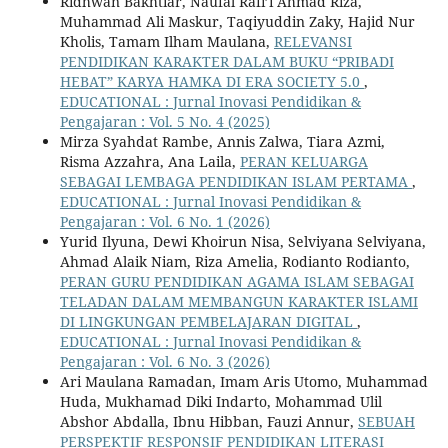
Ridhwan Bakhtiar, Naufal Rafi’i Ahmad Riza,
Muhammad Ali Maskur, Taqiyuddin Zaky, Hajid Nur
Kholis, Tamam Ilham Maulana,
RELEVANSI
PENDIDIKAN KARAKTER DALAM BUKU “PRIBADI
HEBAT” KARYA HAMKA DI ERA SOCIETY 5.0
,
EDUCATIONAL : Jurnal Inovasi Pendidikan &
Pengajaran : Vol. 5 No. 4 (2025)
Mirza Syahdat Rambe, Annis Zalwa, Tiara Azmi,
Risma Azzahra, Ana Laila,
PERAN KELUARGA
SEBAGAI LEMBAGA PENDIDIKAN ISLAM PERTAMA
,
EDUCATIONAL : Jurnal Inovasi Pendidikan &
Pengajaran : Vol. 6 No. 1 (2026)
Yurid Ilyuna, Dewi Khoirun Nisa, Selviyana Selviyana,
Ahmad Alaik Niam, Riza Amelia, Rodianto Rodianto,
PERAN GURU PENDIDIKAN AGAMA ISLAM SEBAGAI
TELADAN DALAM MEMBANGUN KARAKTER ISLAMI
DI LINGKUNGAN PEMBELAJARAN DIGITAL
,
EDUCATIONAL : Jurnal Inovasi Pendidikan &
Pengajaran : Vol. 6 No. 3 (2026)
Ari Maulana Ramadan, Imam Aris Utomo, Muhammad
Huda, Mukhamad Diki Indarto, Mohammad Ulil
Abshor Abdalla, Ibnu Hibban, Fauzi Annur,
SEBUAH
PERSPEKTIF RESPONSIF PENDIDIKAN LITERASI