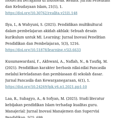
moderasi beragama di Indonesia. Realita: Jurnal Penelitian
dan Kebudayaan Islam, 21(1), 1.
https://doi.org/10.30762/realita.v21i1.148
Ilya, I., & Wahyuni, S. (2025). Pendidikan multikultural
dalam pembelajaran akidah akhlak: Sebuah desain
kurikulum untuk MI. Learning: Jurnal Inovasi Penelitian
Pendidikan dan Pembelajaran, 5(3), 1216.
https://doi.org/10.51878/learning.v5i3.6633
Kusumawardani, F., Akhwani, A., Nafiah, N., & Taufiq, M.
(2021). Pendidikan karakter berbasis nilai-nilai Pancasila
melalui keteladanan dan pembiasaan di sekolah dasar.
Jurnal Pancasila dan Kewarganegaraan, 6(1), 1.
https://doi.org/10.24269/jpk.v6.n1.2021.pp1-10
Laa, R., Subagyo, A., & Sofyan, M. (2025). Studi literatur
kebijakan pendidikan Islam terhadap kualitas guru.
Manajerial: Jurnal Inovasi Manajemen dan Supervisi
Pendidikan, 5(2), 699.