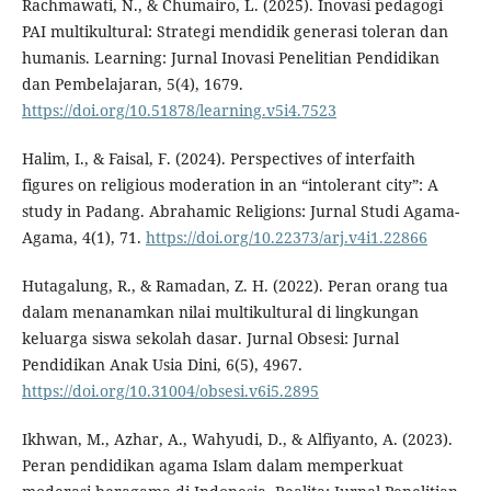
Rachmawati, N., & Chumairo, L. (2025). Inovasi pedagogi
PAI multikultural: Strategi mendidik generasi toleran dan
humanis. Learning: Jurnal Inovasi Penelitian Pendidikan
dan Pembelajaran, 5(4), 1679.
https://doi.org/10.51878/learning.v5i4.7523
Halim, I., & Faisal, F. (2024). Perspectives of interfaith
figures on religious moderation in an “intolerant city”: A
study in Padang. Abrahamic Religions: Jurnal Studi Agama-
Agama, 4(1), 71.
https://doi.org/10.22373/arj.v4i1.22866
Hutagalung, R., & Ramadan, Z. H. (2022). Peran orang tua
dalam menanamkan nilai multikultural di lingkungan
keluarga siswa sekolah dasar. Jurnal Obsesi: Jurnal
Pendidikan Anak Usia Dini, 6(5), 4967.
https://doi.org/10.31004/obsesi.v6i5.2895
Ikhwan, M., Azhar, A., Wahyudi, D., & Alfiyanto, A. (2023).
Peran pendidikan agama Islam dalam memperkuat