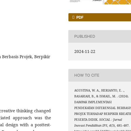
PDF
PUBLISHED
2024-11-22
 Berbasis Projek, Berpikir
HOW TO CITE
AGUSTINA, W. A., HERIANTO, E. .,
BASARIAH, B., & ISMAIL, M. . (2024).
DAMPAK IMPLEMENTASI
PENDEKATAN DIFERENSIAL BERBASI
creative thinking changed
PROJEK TERHADAP BERPIKIR KREATI
ntiated approach was the
PESERTA DIDIK.
SOCIAL : Jurnal
al design with a posttest-
Inovasi Pendidikan IPS
,
4
(3), 481–487.