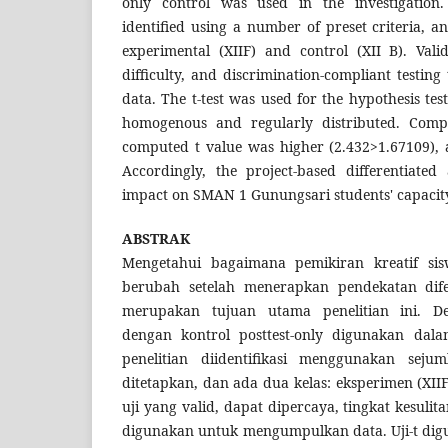
only control was used in the investigation
identified using a number of preset criteria, a
experimental (XIIF) and control (XII B). Vali
difficulty, and discrimination-compliant testing
data. The t-test was used for the hypothesis tes
homogenous and regularly distributed. Compa
computed t value was higher (2.432>1.67109), a
Accordingly, the project-based differentiate
impact on SMAN 1 Gunungsari students' capacity 
ABSTRAK
Mengetahui bagaimana pemikiran kreatif s
berubah setelah menerapkan pendekatan difer
merupakan tujuan utama penelitian ini. Des
dengan kontrol posttest-only digunakan dalam
penelitian diidentifikasi menggunakan sejum
ditetapkan, dan ada dua kelas: eksperimen (XIIF)
uji yang valid, dapat dipercaya, tingkat kesulit
digunakan untuk mengumpulkan data. Uji-t digu