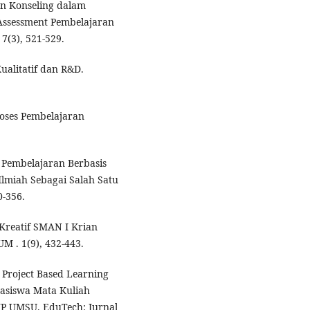
an Konseling dalam
 Assessment Pembelajaran
7(3), 521-529.
Kualitatif dan R&D.
roses Pembelajaran
h Pembelajaran Berbasis
Ilmiah Sebagai Salah Satu
0-356.
 Kreatif SMAN I Krian
M . 1(9), 432-443.
Project Based Learning
siswa Mata Kuliah
IP UMSU. EduTech: Jurnal