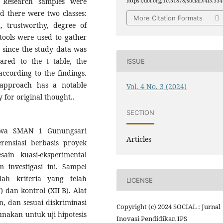
. Research samples were
https://doi.org/10.51878/social.v4i3.33
nd there were two classes:
More Citation Formats
d, trustworthy, degree of
 tools were used to gather
t since the study data was
red to the t table, the
ISSUE
ccording to the findings.
d approach has a notable
Vol. 4 No. 3 (2024)
for original thought..
SECTION
iswa SMAN 1 Gunungsari
Articles
ensiasi berbasis proyek
ain kuasi-eksperimental
 investigasi ini. Sampel
lah kriteria yang telah
LICENSE
 dan kontrol (XII B). Alat
an, dan sesuai diskriminasi
Copyright (c) 2024 SOCIAL : Jurnal
nakan untuk uji hipotesis
Inovasi Pendidikan IPS