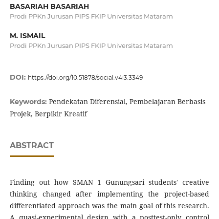
BASARIAH BASARIAH
Prodi PPKn Jurusan PIPS FKIP Universitas Mataram
M. ISMAIL
Prodi PPKn Jurusan PIPS FKIP Universitas Mataram
DOI:
https://doi.org/10.51878/social.v4i3.3349
Pendekatan Diferensial, Pembelajaran Berbasis
Keywords:
Projek, Berpikir Kreatif
ABSTRACT
Finding out how SMAN 1 Gunungsari students' creative
thinking changed after implementing the project-based
differentiated approach was the main goal of this research.
A quasi-experimental design with a posttest-only control