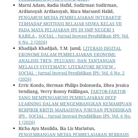
Marni Adam, Radia Hafid, Sudirman Sudirman,
Ardiansyah Ardiansyah, Risca Marsanti Halid,
PENGARUH MEDIA PEMBELAJARAN INTERAKTIF
TERHADAP MOTIVASI BELAJAR SISWA KELAS VII
PADA MATA PELAJARAN IPS DI SMP NEGERI 1
KABILA
,
SOCIAL : Jurnal Inovasi Pendidikan IPS: Vol.
6 No. 2 (2026)
Khadijah Khadijah, T.M. Jamil,
LITERASI DIGITAL
EKONOMI DALAM PEMBELAJARAN EKONOMI:
ANALISIS TREN, PELUANG, DAN TANTANGAN
MELALUI SYSTEMATIC LITERATURE REVIEW
,
SOCIAL : Jurnal Inovasi Pendidikan IPS: Vol. 6 No. 2
(2026)
Erric Kondo, Herman Philips Dolonseda, Dhea Jessica
Sendiang, Verry Ronny Palilingan,
FAKTOR-FAKTOR
YANG MEMPENGARUHI PEMBELAJARAN DEEP
LEARNING DALAM MENGEMBANGKAN KEMAMPUAN
BERPIKIR KRITIS MAHASISWA JURUSAN PENDIDIKAN
IPS
,
SOCIAL : Jurnal Inovasi Pendidikan IPS: Vol. 6 No.
1 (2026)
Richa Ayu Maulida, Ika Lis Mariatun,
PENGEMBANGAN MEDIA PEMBELAJARAN BERBASIS