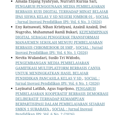
Amalia Enjang Syahryan, Nurratri Kurnia Sari,
PENGARUH PENGGUNAAN MEDIA PEMBELAJARAN
BERBASIS KUIS DIGITAL TERHADAP MINAT BELAJAR
IPAS SISWA KELAS V SD NEGERI JOMBOR 01
,
SOCIAL
: Jurnal Inovasi Pendidikan IPS: Vol. 6 No. 3 (2026)
Eny Ratnawati, Nihan Kristiyani, Azainil Azainil, Dwi
Nugroho, Muhammad Ramli Bukari,
KEPEMIMPINAN
DIGITAL SEBAGAI PENGGERAK TRANSFORMASI
MANAJEMEN SEKOLAH MENUJU PEMBELAJARAN
BERBASIS CHROMEBOOK DI SMP
,
SOCIAL : Jurnal
Inovasi Pendidikan IPS: Vol. 6 No. 1 (2026)
Nevita Wulandari, Susilo Tri Widodo,
PENGEMBANGAN MEDIA PEMBELAJARAN
GAMIFIKASI MULTIPLATFORM BERBASIS CANVA
UNTUK MENINGKATKAN HASIL BELAJAR
PENDIDIKAN PANCASILA KELAS V SD
,
SOCIAL :
Jurnal Inovasi Pendidikan IPS: Vol. 6 No. 1 (2026)
Layinatul Latifah, Agus Suprijono,
PENGARUH
PEMBELAJARAN KOOPERATIF BERBASIS DEMOKRASI
DELIBERATIF TERHADAP KEMAMPUAN
BERPARTISIPASI DALAM PEMBELAJARAN SEJARAH
SMKN 1 SURABAYA
,
SOCIAL : Jurnal Inovasi
Pendidikan IPS: Vol. 6 No. 2 (2026)