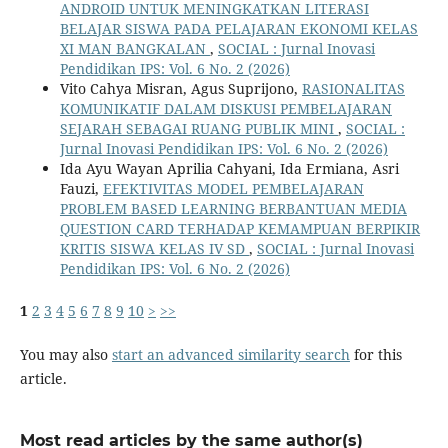
ANDROID UNTUK MENINGKATKAN LITERASI
BELAJAR SISWA PADA PELAJARAN EKONOMI KELAS
XI MAN BANGKALAN
,
SOCIAL : Jurnal Inovasi
Pendidikan IPS: Vol. 6 No. 2 (2026)
Vito Cahya Misran, Agus Suprijono,
RASIONALITAS
KOMUNIKATIF DALAM DISKUSI PEMBELAJARAN
SEJARAH SEBAGAI RUANG PUBLIK MINI
,
SOCIAL :
Jurnal Inovasi Pendidikan IPS: Vol. 6 No. 2 (2026)
Ida Ayu Wayan Aprilia Cahyani, Ida Ermiana, Asri
Fauzi,
EFEKTIVITAS MODEL PEMBELAJARAN
PROBLEM BASED LEARNING BERBANTUAN MEDIA
QUESTION CARD TERHADAP KEMAMPUAN BERPIKIR
KRITIS SISWA KELAS IV SD
,
SOCIAL : Jurnal Inovasi
Pendidikan IPS: Vol. 6 No. 2 (2026)
1
2
3
4
5
6
7
8
9
10
>
>>
You may also
start an advanced similarity search
for this
article.
Most read articles by the same author(s)