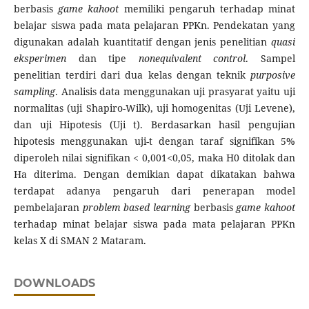
berbasis
game kahoot
memiliki pengaruh terhadap minat
belajar siswa pada mata pelajaran PPKn. Pendekatan yang
digunakan adalah kuantitatif dengan jenis penelitian
quasi
eksperimen
dan tipe
nonequivalent control
. Sampel
penelitian terdiri dari dua kelas dengan teknik
purposive
sampling
. Analisis data menggunakan uji prasyarat yaitu uji
normalitas (uji Shapiro-Wilk), uji homogenitas (Uji Levene),
dan uji Hipotesis (Uji t). Berdasarkan hasil pengujian
hipotesis menggunakan uji-t dengan taraf signifikan 5%
diperoleh nilai signifikan < 0,001<0,05, maka H0 ditolak dan
Ha diterima. Dengan demikian dapat dikatakan bahwa
terdapat adanya pengaruh dari penerapan model
pembelajaran
problem based learning
berbasis
game kahoot
terhadap minat belajar siswa pada mata pelajaran PPKn
kelas X di SMAN 2 Mataram.
DOWNLOADS