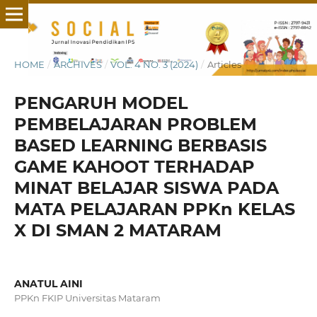
HOME
/
ARCHIVES
/
VOL. 4 NO. 3 (2024)
/
Articles
PENGARUH MODEL
PEMBELAJARAN PROBLEM
BASED LEARNING BERBASIS
GAME KAHOOT TERHADAP
MINAT BELAJAR SISWA PADA
MATA PELAJARAN PPKn KELAS
X DI SMAN 2 MATARAM
ANATUL AINI
PPKn FKIP Universitas Mataram