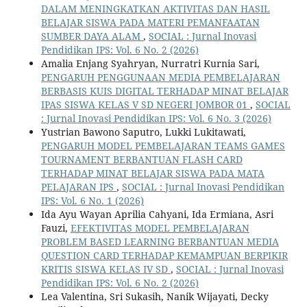
DALAM MENINGKATKAN AKTIVITAS DAN HASIL
BELAJAR SISWA PADA MATERI PEMANFAATAN
SUMBER DAYA ALAM
,
SOCIAL : Jurnal Inovasi
Pendidikan IPS: Vol. 6 No. 2 (2026)
Amalia Enjang Syahryan, Nurratri Kurnia Sari,
PENGARUH PENGGUNAAN MEDIA PEMBELAJARAN
BERBASIS KUIS DIGITAL TERHADAP MINAT BELAJAR
IPAS SISWA KELAS V SD NEGERI JOMBOR 01
,
SOCIAL
: Jurnal Inovasi Pendidikan IPS: Vol. 6 No. 3 (2026)
Yustrian Bawono Saputro, Lukki Lukitawati,
PENGARUH MODEL PEMBELAJARAN TEAMS GAMES
TOURNAMENT BERBANTUAN FLASH CARD
TERHADAP MINAT BELAJAR SISWA PADA MATA
PELAJARAN IPS
,
SOCIAL : Jurnal Inovasi Pendidikan
IPS: Vol. 6 No. 1 (2026)
Ida Ayu Wayan Aprilia Cahyani, Ida Ermiana, Asri
Fauzi,
EFEKTIVITAS MODEL PEMBELAJARAN
PROBLEM BASED LEARNING BERBANTUAN MEDIA
QUESTION CARD TERHADAP KEMAMPUAN BERPIKIR
KRITIS SISWA KELAS IV SD
,
SOCIAL : Jurnal Inovasi
Pendidikan IPS: Vol. 6 No. 2 (2026)
Lea Valentina, Sri Sukasih, Nanik Wijayati, Decky