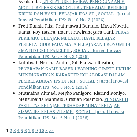
Avrilianda,
LITERATURE REVIEW: PENGGUNAAN E-
MODUL BERBASIS MODEL PBL TERHADAP BERPIKIR
KRITIS DAN HASIL BELAJAR IPAS SD
,
SOCIAL : Jurnal
Inovasi Pendidikan IPS: Vol. 6 No. 3 (2026)
Freti Kurnia Fika, Frahmawati Bumulo, Maya Novrita
Dama, Roy Hasiru, Imam Prawiranegara Gani,
PERAN
PERILAKU BELAJAR MELALUI HASIL BELAJAR
PESERTA DIDIK PADA MATA PELAJARAN EKONOMI DI
SMA NEGERI 1 PALELEH
,
SOCIAL : Jurnal Inovasi
Pendidikan IPS: Vol. 6 No. 2 (2026)
Luthfiyah Nisrina Andini, Siti Ekowati Rusdini,
PENERAPAN GAME BASED LEARNING GIMKIT UNTUK
MENINGKATKAN KARAKTER KOLABORASI DALAM
PEMBELAJARAN IPS DI SMP
,
SOCIAL : Jurnal Inovasi
Pendidikan IPS: Vol. 6 No. 2 (2026)
Mutmaina Ahmad, Meyko Panigoro, Rierind Koniyo,
Melizubaida Mahmud, Cristian Polamolo,
PENGARUH
FASILITAS BELAJAR TERHADAP MINAT BELAJAR
SISWA IPS KELAS VII SMP
,
SOCIAL : Jurnal Inovasi
Pendidikan IPS: Vol. 6 No. 1 (2026)
1
2
3
4
5
6
7
8
9
10
>
>>