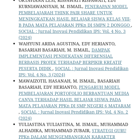
OKTAVIANA LESI, RISPAWATI RISPAWATI, EDY
KURNIAWANSYAH, M. ISMAIL,
PENERAPAN MODEL
PEMBELAJARAH THINK PAIR SHARE UNTUK
MENINGKATKAN HASIL BELAJAR SISWA KELAS VIII-
B PADA MATA PELAJARAN PPKn DI SMPN 2 DONGGO
,
SOCIAL : Jurnal Inovasi Pendidikan IPS: Vol. 4 No. 3
(2024)
WAHYUNI ARIDA AGUSTINA, EDY HERIANTO,
BASARIAH BASARIAH, M. ISMAIL,
DAMPAK
IMPLEMENTASI PENDEKATAN DIFERENSIAL
BERBASIS PROJEK TERHADAP BERPIKIR KREATIF
PESERTA DIDIK
,
SOCIAL : Jurnal Inovasi Pendidikan
IPS: Vol. 4 No. 3 (2024)
MAWAIZOTIL HASANAH, M. ISMAIL, BASARIAH
BASARIAH, EDY HERIANTO,
PENGARUH MODEL
PEMBELAJARAN PORTOFOLIO BERBANTUAN MEDIA
CANVA TERHADAP HASIL BELAJAR SISWA PADA
MATA PELAJARAN PPKn DI SMP NEGERI 6 MATARAM
,
SOCIAL : Jurnal Inovasi Pendidikan IPS: Vol. 4 No. 2
(2024)
YULIASTINA YULIASTINA, M. ISMAIL, MUHAMMAD
ALHADIKA, MUHAMMAD ZUBAIR,
STRATEGI GURU
PPKn DALAM MENGEMBANGKAN KARAKTER