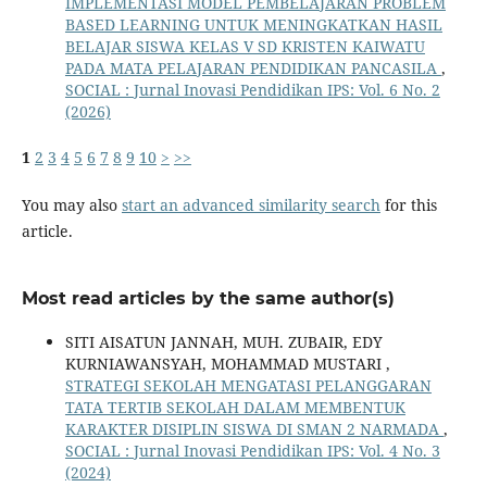
IMPLEMENTASI MODEL PEMBELAJARAN PROBLEM
BASED LEARNING UNTUK MENINGKATKAN HASIL
BELAJAR SISWA KELAS V SD KRISTEN KAIWATU
PADA MATA PELAJARAN PENDIDIKAN PANCASILA
,
SOCIAL : Jurnal Inovasi Pendidikan IPS: Vol. 6 No. 2
(2026)
1
2
3
4
5
6
7
8
9
10
>
>>
You may also
start an advanced similarity search
for this
article.
Most read articles by the same author(s)
SITI AISATUN JANNAH, MUH. ZUBAIR, EDY
KURNIAWANSYAH, MOHAMMAD MUSTARI ,
STRATEGI SEKOLAH MENGATASI PELANGGARAN
TATA TERTIB SEKOLAH DALAM MEMBENTUK
KARAKTER DISIPLIN SISWA DI SMAN 2 NARMADA
,
SOCIAL : Jurnal Inovasi Pendidikan IPS: Vol. 4 No. 3
(2024)