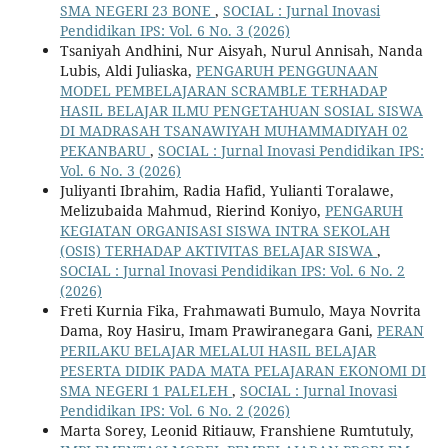
SMA NEGERI 23 BONE
,
SOCIAL : Jurnal Inovasi
Pendidikan IPS: Vol. 6 No. 3 (2026)
Tsaniyah Andhini, Nur Aisyah, Nurul Annisah, Nanda
Lubis, Aldi Juliaska,
PENGARUH PENGGUNAAN
MODEL PEMBELAJARAN SCRAMBLE TERHADAP
HASIL BELAJAR ILMU PENGETAHUAN SOSIAL SISWA
DI MADRASAH TSANAWIYAH MUHAMMADIYAH 02
PEKANBARU
,
SOCIAL : Jurnal Inovasi Pendidikan IPS:
Vol. 6 No. 3 (2026)
Juliyanti Ibrahim, Radia Hafid, Yulianti Toralawe,
Melizubaida Mahmud, Rierind Koniyo,
PENGARUH
KEGIATAN ORGANISASI SISWA INTRA SEKOLAH
(OSIS) TERHADAP AKTIVITAS BELAJAR SISWA
,
SOCIAL : Jurnal Inovasi Pendidikan IPS: Vol. 6 No. 2
(2026)
Freti Kurnia Fika, Frahmawati Bumulo, Maya Novrita
Dama, Roy Hasiru, Imam Prawiranegara Gani,
PERAN
PERILAKU BELAJAR MELALUI HASIL BELAJAR
PESERTA DIDIK PADA MATA PELAJARAN EKONOMI DI
SMA NEGERI 1 PALELEH
,
SOCIAL : Jurnal Inovasi
Pendidikan IPS: Vol. 6 No. 2 (2026)
Marta Sorey, Leonid Ritiauw, Franshiene Rumtutuly,