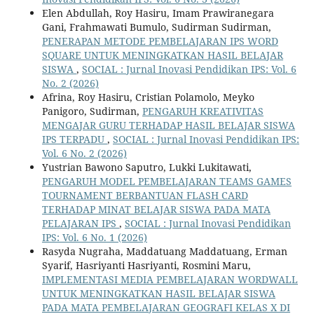
Elen Abdullah, Roy Hasiru, Imam Prawiranegara
Gani, Frahmawati Bumulo, Sudirman Sudirman,
PENERAPAN METODE PEMBELAJARAN IPS WORD
SQUARE UNTUK MENINGKATKAN HASIL BELAJAR
SISWA
,
SOCIAL : Jurnal Inovasi Pendidikan IPS: Vol. 6
No. 2 (2026)
Afrina, Roy Hasiru, Cristian Polamolo, Meyko
Panigoro, Sudirman,
PENGARUH KREATIVITAS
MENGAJAR GURU TERHADAP HASIL BELAJAR SISWA
IPS TERPADU
,
SOCIAL : Jurnal Inovasi Pendidikan IPS:
Vol. 6 No. 2 (2026)
Yustrian Bawono Saputro, Lukki Lukitawati,
PENGARUH MODEL PEMBELAJARAN TEAMS GAMES
TOURNAMENT BERBANTUAN FLASH CARD
TERHADAP MINAT BELAJAR SISWA PADA MATA
PELAJARAN IPS
,
SOCIAL : Jurnal Inovasi Pendidikan
IPS: Vol. 6 No. 1 (2026)
Rasyda Nugraha, Maddatuang Maddatuang, Erman
Syarif, Hasriyanti Hasriyanti, Rosmini Maru,
IMPLEMENTASI MEDIA PEMBELAJARAN WORDWALL
UNTUK MENINGKATKAN HASIL BELAJAR SISWA
PADA MATA PEMBELAJARAN GEOGRAFI KELAS X DI