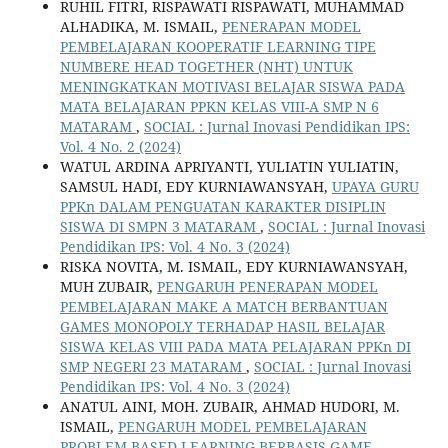
RUHIL FITRI, RISPAWATI RISPAWATI, MUHAMMAD
ALHADIKA, M. ISMAIL,
PENERAPAN MODEL
PEMBELAJARAN KOOPERATIF LEARNING TIPE
NUMBERE HEAD TOGETHER (NHT) UNTUK
MENINGKATKAN MOTIVASI BELAJAR SISWA PADA
MATA BELAJARAN PPKN KELAS VIII-A SMP N 6
MATARAM
,
SOCIAL : Jurnal Inovasi Pendidikan IPS:
Vol. 4 No. 2 (2024)
WATUL ARDINA APRIYANTI, YULIATIN YULIATIN,
SAMSUL HADI, EDY KURNIAWANSYAH,
UPAYA GURU
PPKn DALAM PENGUATAN KARAKTER DISIPLIN
SISWA DI SMPN 3 MATARAM
,
SOCIAL : Jurnal Inovasi
Pendidikan IPS: Vol. 4 No. 3 (2024)
RISKA NOVITA, M. ISMAIL, EDY KURNIAWANSYAH,
MUH ZUBAIR,
PENGARUH PENERAPAN MODEL
PEMBELAJARAN MAKE A MATCH BERBANTUAN
GAMES MONOPOLY TERHADAP HASIL BELAJAR
SISWA KELAS VIII PADA MATA PELAJARAN PPKn DI
SMP NEGERI 23 MATARAM
,
SOCIAL : Jurnal Inovasi
Pendidikan IPS: Vol. 4 No. 3 (2024)
ANATUL AINI, MOH. ZUBAIR, AHMAD HUDORI, M.
ISMAIL,
PENGARUH MODEL PEMBELAJARAN
PROBLEM BASED LEARNING BERBASIS GAME