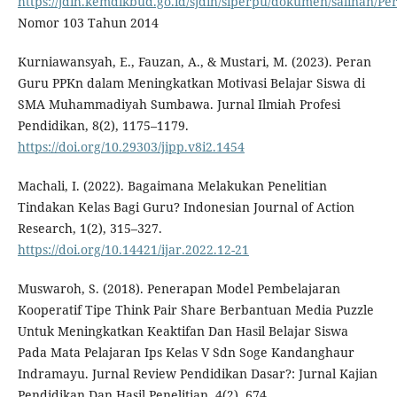
https://jdih.kemdikbud.go.id/sjdih/siperpu/dokumen/salinan/
Nomor 103 Tahun 2014
Kurniawansyah, E., Fauzan, A., & Mustari, M. (2023). Peran
Guru PPKn dalam Meningkatkan Motivasi Belajar Siswa di
SMA Muhammadiyah Sumbawa. Jurnal Ilmiah Profesi
Pendidikan, 8(2), 1175–1179.
https://doi.org/10.29303/jipp.v8i2.1454
Machali, I. (2022). Bagaimana Melakukan Penelitian
Tindakan Kelas Bagi Guru? Indonesian Journal of Action
Research, 1(2), 315–327.
https://doi.org/10.14421/ijar.2022.12-21
Muswaroh, S. (2018). Penerapan Model Pembelajaran
Kooperatif Tipe Think Pair Share Berbantuan Media Puzzle
Untuk Meningkatkan Keaktifan Dan Hasil Belajar Siswa
Pada Mata Pelajaran Ips Kelas V Sdn Soge Kandanghaur
Indramayu. Jurnal Review Pendidikan Dasar?: Jurnal Kajian
Pendidikan Dan Hasil Penelitian, 4(2), 674.