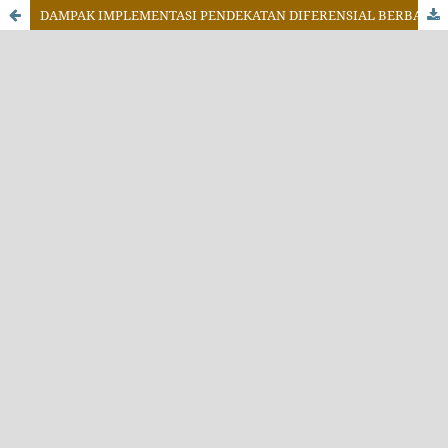
DAMPAK IMPLEMENTASI PENDEKATAN DIFERENSIAL BERBASIS PROJEK TERHADAP BERPIKIR KREATIF PESERTA DIDIK