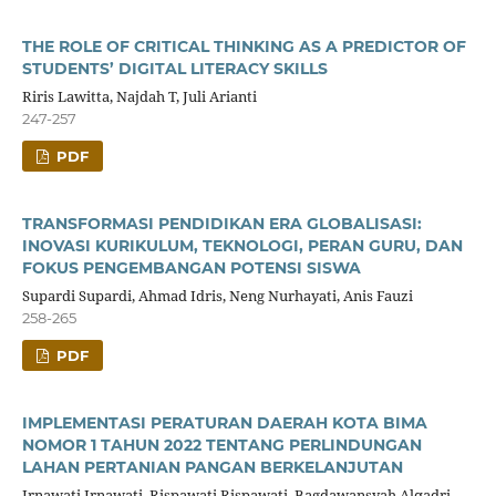
THE ROLE OF CRITICAL THINKING AS A PREDICTOR OF
STUDENTS’ DIGITAL LITERACY SKILLS
Riris Lawitta, Najdah T, Juli Arianti
247-257
PDF
TRANSFORMASI PENDIDIKAN ERA GLOBALISASI:
INOVASI KURIKULUM, TEKNOLOGI, PERAN GURU, DAN
FOKUS PENGEMBANGAN POTENSI SISWA
Supardi Supardi, Ahmad Idris, Neng Nurhayati, Anis Fauzi
258-265
PDF
IMPLEMENTASI PERATURAN DAERAH KOTA BIMA
NOMOR 1 TAHUN 2022 TENTANG PERLINDUNGAN
LAHAN PERTANIAN PANGAN BERKELANJUTAN
Irnawati Irnawati, Rispawati Rispawati, Bagdawansyah Alqadri,