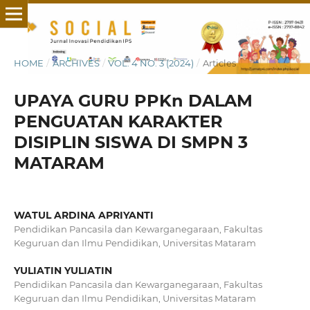
HOME
/
ARCHIVES
/
VOL. 4 NO. 3 (2024)
/
Articles
UPAYA GURU PPKn DALAM
PENGUATAN KARAKTER
DISIPLIN SISWA DI SMPN 3
MATARAM
WATUL ARDINA APRIYANTI
Pendidikan Pancasila dan Kewarganegaraan, Fakultas
Keguruan dan Ilmu Pendidikan, Universitas Mataram
YULIATIN YULIATIN
Pendidikan Pancasila dan Kewarganegaraan, Fakultas
Keguruan dan Ilmu Pendidikan, Universitas Mataram