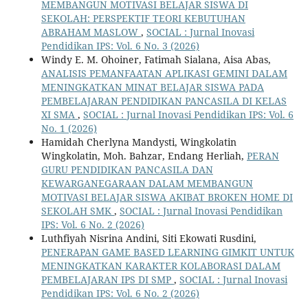
MEMBANGUN MOTIVASI BELAJAR SISWA DI
SEKOLAH: PERSPEKTIF TEORI KEBUTUHAN
ABRAHAM MASLOW
,
SOCIAL : Jurnal Inovasi
Pendidikan IPS: Vol. 6 No. 3 (2026)
Windy E. M. Ohoiner, Fatimah Sialana, Aisa Abas,
ANALISIS PEMANFAATAN APLIKASI GEMINI DALAM
MENINGKATKAN MINAT BELAJAR SISWA PADA
PEMBELAJARAN PENDIDIKAN PANCASILA DI KELAS
XI SMA
,
SOCIAL : Jurnal Inovasi Pendidikan IPS: Vol. 6
No. 1 (2026)
Hamidah Cherlyna Mandysti, Wingkolatin
Wingkolatin, Moh. Bahzar, Endang Herliah,
PERAN
GURU PENDIDIKAN PANCASILA DAN
KEWARGANEGARAAN DALAM MEMBANGUN
MOTIVASI BELAJAR SISWA AKIBAT BROKEN HOME DI
SEKOLAH SMK
,
SOCIAL : Jurnal Inovasi Pendidikan
IPS: Vol. 6 No. 2 (2026)
Luthfiyah Nisrina Andini, Siti Ekowati Rusdini,
PENERAPAN GAME BASED LEARNING GIMKIT UNTUK
MENINGKATKAN KARAKTER KOLABORASI DALAM
PEMBELAJARAN IPS DI SMP
,
SOCIAL : Jurnal Inovasi
Pendidikan IPS: Vol. 6 No. 2 (2026)