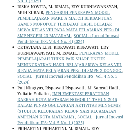
No. 1 (2025)
RISKA NOVITA, M. ISMAIL, EDY KURNIAWANSYAH,
MUH ZUBAIR,
PENGARUH PENERAPAN MODEL
PEMBELAJARAN MAKE A MATCH BERBANTUAN
GAMES MONOPOLY TERHADAP HASIL BELAJAR
SISWA KELAS VIII PADA MATA PELAJARAN PPKn DI
SMP NEGERI 23 MATARAM
,
SOCIAL : Jurnal Inovasi
Pendidikan IPS: Vol. 4 No. 3 (2024)
OKTAVIANA LESI, RISPAWATI RISPAWATI, EDY
KURNIAWANSYAH, M. ISMAIL,
PENERAPAN MODEL
PEMBELAJARAH THINK PAIR SHARE UNTUK
MENINGKATKAN HASIL BELAJAR SISWA KELAS VIII-
B PADA MATA PELAJARAN PPKn DI SMPN 2 DONGGO
,
SOCIAL : Jurnal Inovasi Pendidikan IPS: Vol. 4 No. 3
(2024)
Puji Ningtyas, Rispawati Rispawati , M. Samsul Hadi ,
Yuliatin Yuliatin ,
IMPLEMENTASI PERATURAN
DAERAH KOTA MATARAM NOMOR 11 TAHUN 2015
DALAM PENANGGULANGAN AKTIVITAS MENGEMIS
(STUDI DI KELURAHAN KEBUN SARI KECAMATAN
AMPENAN KOTA MATARAM)
,
SOCIAL : Jurnal Inovasi
Pendidikan IPS: Vol. 5 No. 1 (2025)
PRIHARTINI PRIHARTINI, M. ISMAIL, EDY