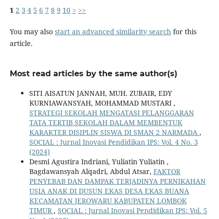
1
2
3
4
5
6
7
8
9
10
>
>>
You may also
start an advanced similarity search
for this
article.
Most read articles by the same author(s)
SITI AISATUN JANNAH, MUH. ZUBAIR, EDY
KURNIAWANSYAH, MOHAMMAD MUSTARI ,
STRATEGI SEKOLAH MENGATASI PELANGGARAN
TATA TERTIB SEKOLAH DALAM MEMBENTUK
KARAKTER DISIPLIN SISWA DI SMAN 2 NARMADA
,
SOCIAL : Jurnal Inovasi Pendidikan IPS: Vol. 4 No. 3
(2024)
Desmi Agustira Indriani, Yuliatin Yuliatin ,
Bagdawansyah Alqadri, Abdul Atsar,
FAKTOR
PENYEBAB DAN DAMPAK TERJADINYA PERNIKAHAN
USIA ANAK DI DUSUN EKAS DESA EKAS BUANA
KECAMATAN JEROWARU KABUPATEN LOMBOK
TIMUR
,
SOCIAL : Jurnal Inovasi Pendidikan IPS: Vol. 5