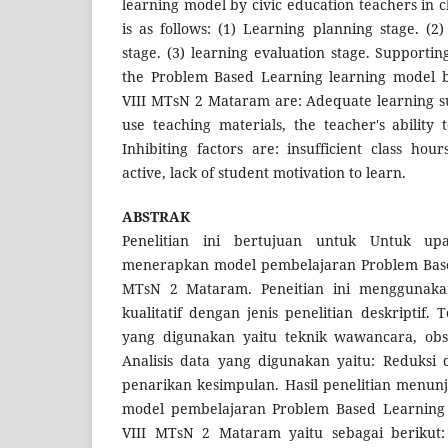
learning model by civic education teachers in 
is as follows: (1) Learning planning stage. (2
stage. (3) learning evaluation stage. Supporti
the Problem Based Learning learning model b
VIII MTsN 2 Mataram are: Adequate learning sup
use teaching materials, the teacher's ability
Inhibiting factors are: insufficient class hou
active, lack of student motivation to learn.
ABSTRAK
Penelitian ini bertujuan untuk Untuk 
menerapkan model pembelajaran Problem Based
MTsN 2 Mataram. Peneitian ini menggunakan
kualitatif dengan jenis penelitian deskriptif
yang digunakan yaitu teknik wawancara, obs
Analisis data yang digunakan yaitu: Reduksi 
penarikan kesimpulan. Hasil penelitian menu
model pembelajaran Problem Based Learning 
VIII MTsN 2 Mataram yaitu sebagai berikut