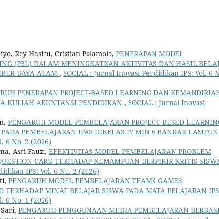
iyo, Roy Hasiru, Cristian Polamolo,
PENERAPAN MODEL
NG (PBL) DALAM MENINGKATKAN AKTIVITAS DAN HASIL BELA
MBER DAYA ALAM
,
SOCIAL : Jurnal Inovasi Pendidikan IPS: Vol. 6 N
RUH PENERAPAN PROJECT-BASED LEARNING DAN KEMANDIRIA
TA KULIAH AKUNTANSI PENDIDIKAN
,
SOCIAL : Jurnal Inovasi
um,
PENGARUH MODEL PEMBELAJARAN PROJECT BESED LEARNIN
A PADA PEMBELAJARAN IPAS DIKELAS IV MIN 6 BANDAR LAMPU
. 6 No. 2 (2026)
na, Asri Fauzi,
EFEKTIVITAS MODEL PEMBELAJARAN PROBLEM
UESTION CARD TERHADAP KEMAMPUAN BERPIKIR KRITIS SISW
idikan IPS: Vol. 6 No. 2 (2026)
ti,
PENGARUH MODEL PEMBELAJARAN TEAMS GAMES
 TERHADAP MINAT BELAJAR SISWA PADA MATA PELAJARAN IP
. 6 No. 1 (2026)
 Sari,
PENGARUH PENGGUNAAN MEDIA PEMBELAJARAN BERBAS