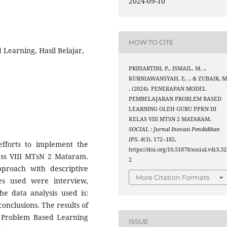
2024-09-10
HOW TO CITE
Learning, Hasil Belajar,
PRIHARTINI, P., ISMAIL, M. .,
KURNIAWANSYAH, E. ., & ZUBAIR, M
. (2024). PENERAPAN MODEL
PEMBELAJARAN PROBLEM BASED
LEARNING OLEH GURU PPKN DI
KELAS VIII MTSN 2 MATARAM.
SOCIAL : Jurnal Inovasi Pendidikan
IPS
,
4
(3), 172–182.
fforts to implement the
https://doi.org/10.51878/social.v4i3.3
ass VIII MTsN 2 Mataram.
2
pproach with descriptive
More Citation Formats
es used were interview,
e data analysis used is:
onclusions. The results of
e Problem Based Learning
ISSUE