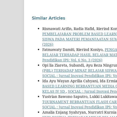
Similar Articles
Rismawati Arifin, Radia Hafid, Rierind Kon
PEMBELAJARAN PROBLEM BASED LEARNI
SISWA PADA MATERI PEMANFAATAN SU
(2026)
Fatmawaty Damiti, Rierind Koniyo,
PENGA
BELAJAR TERHADAP HASIL BELAJAR MA
Pendidikan IPS: Vol. 6 No. 3 (2026)
Opi lia Ziareta, Subandi, Ayu Reza Ningr
(PjBL) TERHADAP MINAT BELAJAR SISW
SOCIAL : Jurnal Inovasi Pendidikan IPS: Vol
Ida Ayu Wayan Aprilia Cahyani, Ida Ermia
BASED LEARNING BERBANTUAN MEDIA Q
KELAS IV SD
,
SOCIAL : Jurnal Inovasi Pend
Yustrian Bawono Saputro, Lukki Lukitawa
TOURNAMENT BERBANTUAN FLASH CARD
SOCIAL : Jurnal Inovasi Pendidikan IPS: Vol
Amalia Enjang Syahryan, Nurratri Kurnia