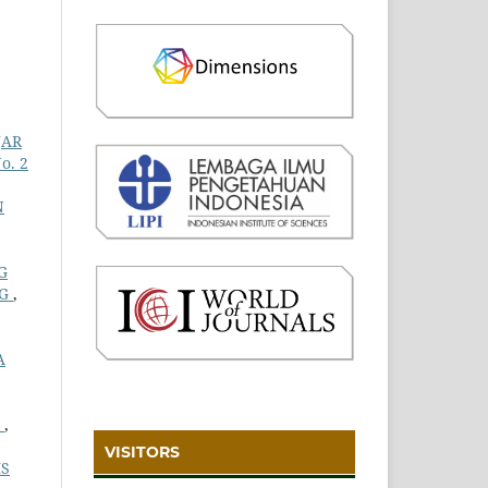
JAR
o. 2
N
G
NG
,
A
S
,
VISITORS
IS