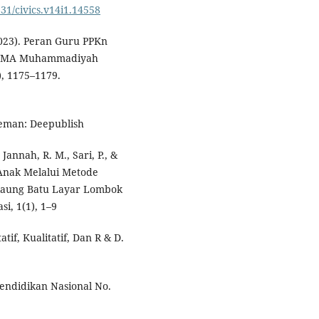
831/civics.v14i1.14558
2023). Peran Guru PPKn
di SMA Muhammadiyah
), 1175–1179.
Sleman: Deepublish
Jannah, R. M., Sari, P., &
Anak Melalui Metode
gkaung Batu Layar Lombok
i, 1(1), 1–9
tif, Kualitatif, Dan R & D.
ndidikan Nasional No.