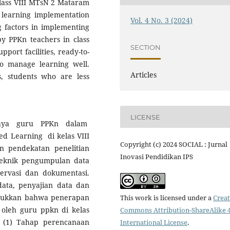
class VIII MTsN 2 Mataram
) learning implementation
Vol. 4 No. 3 (2024)
ng factors in implementing
y PPKn teachers in class
SECTION
port facilities, ready-to-
 to manage learning well.
Articles
rs, students who are less
LICENSE
upaya guru PPKn dalam
 Learning di kelas VIII
Copyright (c) 2024 SOCIAL : Jurnal
 pendekatan penelitian
Inovasi Pendidikan IPS
. Teknik pengumpulan data
ervasi dan dokumentasi.
data, penyajian data dan
njukkan bahwa penerapan
This work is licensed under a
Creat
oleh guru ppkn di kelas
Commons Attribution-ShareAlike 4
: (1) Tahap perencanaan
International License
.