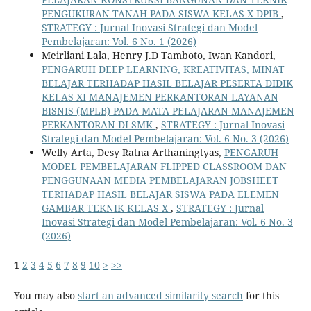
PENGUKURAN TANAH PADA SISWA KELAS X DPIB
,
STRATEGY : Jurnal Inovasi Strategi dan Model
Pembelajaran: Vol. 6 No. 1 (2026)
Meirliani Lala, Henry J.D Tamboto, Iwan Kandori,
PENGARUH DEEP LEARNING, KREATIVITAS, MINAT
BELAJAR TERHADAP HASIL BELAJAR PESERTA DIDIK
KELAS XI MANAJEMEN PERKANTORAN LAYANAN
BISNIS (MPLB) PADA MATA PELAJARAN MANAJEMEN
PERKANTORAN DI SMK
,
STRATEGY : Jurnal Inovasi
Strategi dan Model Pembelajaran: Vol. 6 No. 3 (2026)
Welly Arta, Desy Ratna Arthaningtyas,
PENGARUH
MODEL PEMBELAJARAN FLIPPED CLASSROOM DAN
PENGGUNAAN MEDIA PEMBELAJARAN JOBSHEET
TERHADAP HASIL BELAJAR SISWA PADA ELEMEN
GAMBAR TEKNIK KELAS X
,
STRATEGY : Jurnal
Inovasi Strategi dan Model Pembelajaran: Vol. 6 No. 3
(2026)
1
2
3
4
5
6
7
8
9
10
>
>>
You may also
start an advanced similarity search
for this