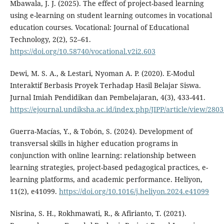
Mbawala, J. J. (2025). The effect of project-based learning
using e-learning on student learning outcomes in vocational
education courses. Vocational: Journal of Educational
Technology, 2(2), 52–61.
https://doi.org/10.58740/vocational.v2i2.603
Dewi, M. S. A., & Lestari, Nyoman A. P. (2020). E-Modul
Interaktif Berbasis Proyek Terhadap Hasil Belajar Siswa.
Jurnal Imiah Pendidikan dan Pembelajaran, 4(3), 433-441.
https://ejournal.undiksha.ac.id/index.php/JIPP/article/view/280
Guerra-Macías, Y., & Tobón, S. (2024). Development of
transversal skills in higher education programs in
conjunction with online learning: relationship between
learning strategies, project-based pedagogical practices, e-
learning platforms, and academic performance. Heliyon,
11(2), e41099.
https://doi.org/10.1016/j.heliyon.2024.e41099
Nisrina, S. H., Rokhmawati, R., & Afirianto, T. (2021).