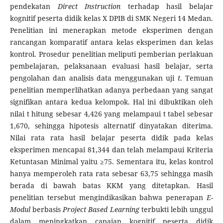
pendekatan
Direct Instruction
terhadap hasil belajar
kognitif peserta didik kelas X DPIB di SMK Negeri 14 Medan.
Penelitian ini menerapkan metode eksperimen dengan
rancangan komparatif antara kelas eksperimen dan kelas
kontrol. Prosedur penelitian meliputi pemberian perlakuan
pembelajaran, pelaksanaan evaluasi hasil belajar, serta
pengolahan dan analisis data menggunakan uji
t
. Temuan
penelitian memperlihatkan adanya perbedaan yang sangat
signifikan antara kedua kelompok. Hal ini dibuktikan oleh
nilai t hitung sebesar 4,426 yang melampaui t tabel sebesar
1,670, sehingga hipotesis alternatif dinyatakan diterima.
Nilai rata rata hasil belajar peserta didik pada kelas
eksperimen mencapai 81,344 dan telah melampaui Kriteria
Ketuntasan Minimal yaitu ≥75. Sementara itu, kelas kontrol
hanya memperoleh rata rata sebesar 63,75 sehingga masih
berada di bawah batas KKM yang ditetapkan. Hasil
penelitian tersebut mengindikasikan bahwa penerapan
E-
Modul
berbasis
Project Based Learning
terbukti lebih unggul
dalam meningkatkan capaian kognitif peserta didik