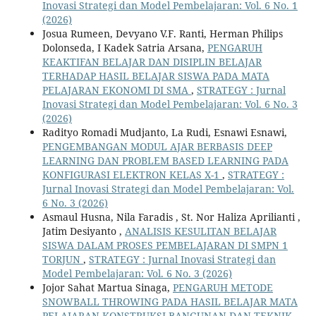
Inovasi Strategi dan Model Pembelajaran: Vol. 6 No. 1
(2026)
Josua Rumeen, Devyano V.F. Ranti, Herman Philips
Dolonseda, I Kadek Satria Arsana,
PENGARUH
KEAKTIFAN BELAJAR DAN DISIPLIN BELAJAR
TERHADAP HASIL BELAJAR SISWA PADA MATA
PELAJARAN EKONOMI DI SMA
,
STRATEGY : Jurnal
Inovasi Strategi dan Model Pembelajaran: Vol. 6 No. 3
(2026)
Radityo Romadi Mudjanto, La Rudi, Esnawi Esnawi,
PENGEMBANGAN MODUL AJAR BERBASIS DEEP
LEARNING DAN PROBLEM BASED LEARNING PADA
KONFIGURASI ELEKTRON KELAS X-1
,
STRATEGY :
Jurnal Inovasi Strategi dan Model Pembelajaran: Vol.
6 No. 3 (2026)
Asmaul Husna, Nila Faradis , St. Nor Haliza Aprilianti ,
Jatim Desiyanto ,
ANALISIS KESULITAN BELAJAR
SISWA DALAM PROSES PEMBELAJARAN DI SMPN 1
TORJUN
,
STRATEGY : Jurnal Inovasi Strategi dan
Model Pembelajaran: Vol. 6 No. 3 (2026)
Jojor Sahat Martua Sinaga,
PENGARUH METODE
SNOWBALL THROWING PADA HASIL BELAJAR MATA
PELAJARAN KONSTRUKSI BANGUNAN DAN TEKNIK