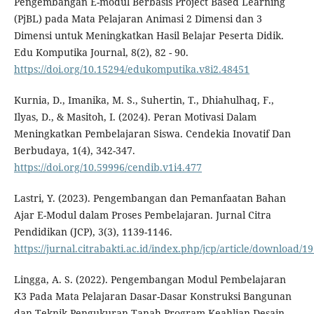
Pengembangan E-modul Berbasis Project Based Learning
(PjBL) pada Mata Pelajaran Animasi 2 Dimensi dan 3
Dimensi untuk Meningkatkan Hasil Belajar Peserta Didik.
Edu Komputika Journal, 8(2), 82 - 90.
https://doi.org/10.15294/edukomputika.v8i2.48451
Kurnia, D., Imanika, M. S., Suhertin, T., Dhiahulhaq, F.,
Ilyas, D., & Masitoh, I. (2024). Peran Motivasi Dalam
Meningkatkan Pembelajaran Siswa. Cendekia Inovatif Dan
Berbudaya, 1(4), 342-347.
https://doi.org/10.59996/cendib.v1i4.477
Lastri, Y. (2023). Pengembangan dan Pemanfaatan Bahan
Ajar E-Modul dalam Proses Pembelajaran. Jurnal Citra
Pendidikan (JCP), 3(3), 1139-1146.
https://jurnal.citrabakti.ac.id/index.php/jcp/article/download/1
Lingga, A. S. (2022). Pengembangan Modul Pembelajaran
K3 Pada Mata Pelajaran Dasar-Dasar Konstruksi Bangunan
dan Teknik Pengukuran Tanah Program Keahlian Desain