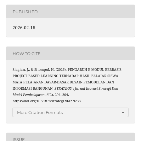
PUBLISHED
2026-02-16
HOW TO CITE
Siagian, J., & Sitompul, H. (2026). PENGARUH E-MODUL BERBASIS
PROJECT BASED LEARNING TERHADAP HASIL BELAJAR SISWA
MATA PELAJARAN DASAR-DASAR DESAIN PEMODELAN DAN
INFORMASI BANGUNAN.
STRATEGY : Jurnal Inovasi Strategi Dan
Model Pembelajaran
,
6
(2), 294–304.
https://doi.org/10.51878/strategi.v6i2.9238
More Citation Formats
ISSUE