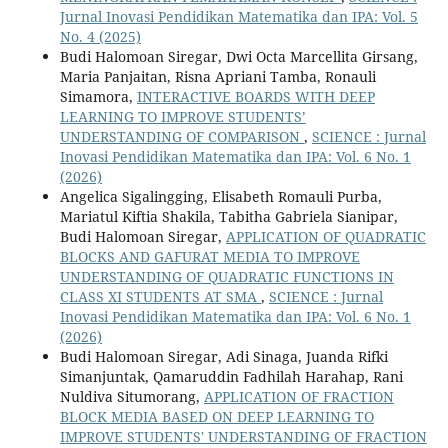
Jurnal Inovasi Pendidikan Matematika dan IPA: Vol. 5
No. 4 (2025)
Budi Halomoan Siregar, Dwi Octa Marcellita Girsang,
Maria Panjaitan, Risna Apriani Tamba, Ronauli
Simamora,
INTERACTIVE BOARDS WITH DEEP
LEARNING TO IMPROVE STUDENTS’
UNDERSTANDING OF COMPARISON
,
SCIENCE : Jurnal
Inovasi Pendidikan Matematika dan IPA: Vol. 6 No. 1
(2026)
Angelica Sigalingging, Elisabeth Romauli Purba,
Mariatul Kiftia Shakila, Tabitha Gabriela Sianipar,
Budi Halomoan Siregar,
APPLICATION OF QUADRATIC
BLOCKS AND GAFURAT MEDIA TO IMPROVE
UNDERSTANDING OF QUADRATIC FUNCTIONS IN
CLASS XI STUDENTS AT SMA
,
SCIENCE : Jurnal
Inovasi Pendidikan Matematika dan IPA: Vol. 6 No. 1
(2026)
Budi Halomoan Siregar, Adi Sinaga, Juanda Rifki
Simanjuntak, Qamaruddin Fadhilah Harahap, Rani
Nuldiva Situmorang,
APPLICATION OF FRACTION
BLOCK MEDIA BASED ON DEEP LEARNING TO
IMPROVE STUDENTS' UNDERSTANDING OF FRACTION