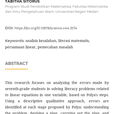
TABITHA SITORUS
Program Studi Pendidikan Matematika, Fakultas Matematika
dan Ilmu Pengetahuan Alam, Universitas Negeri Medan
DOI:
https://doi.org/10.51878/science.v4i4.3574
analisis kesalahan, literasi matematis,
Keywords:
persamaan linear, pemecahan masalah
ABSTRACT
This research focuses on analyzing the errors made by
seventh-grade students in solving literacy problems related
to linear equations in one variable, based on Polya's steps.
Using a descriptive qualitative approach, errors are
identified at each stage proposed by Polya: understanding
the problem, devising a plan, carrying out the plan, and