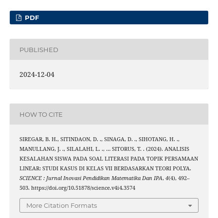
PDF
PUBLISHED
2024-12-04
HOW TO CITE
SIREGAR, B. H., SITINDAON, D. ., SINAGA, D. ., SIHOTANG, H. .,
MANULLANG, J. ., SILALAHI, L. ., … SITORUS, T. . (2024). ANALISIS
KESALAHAN SISWA PADA SOAL LITERASI PADA TOPIK PERSAMAAN
LINEAR: STUDI KASUS DI KELAS VII BERDASARKAN TEORI POLYA.
SCIENCE : Jurnal Inovasi Pendidikan Matematika Dan IPA
,
4
(4), 492–
503. https://doi.org/10.51878/science.v4i4.3574
More Citation Formats