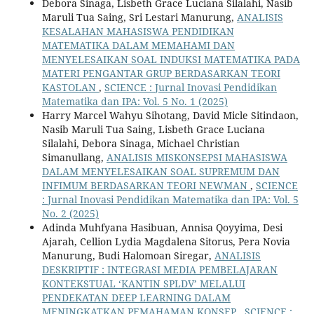
Debora Sinaga, Lisbeth Grace Luciana Silalahi, Nasib
Maruli Tua Saing, Sri Lestari Manurung,
ANALISIS
KESALAHAN MAHASISWA PENDIDIKAN
MATEMATIKA DALAM MEMAHAMI DAN
MENYELESAIKAN SOAL INDUKSI MATEMATIKA PADA
MATERI PENGANTAR GRUP BERDASARKAN TEORI
KASTOLAN
,
SCIENCE : Jurnal Inovasi Pendidikan
Matematika dan IPA: Vol. 5 No. 1 (2025)
Harry Marcel Wahyu Sihotang, David Micle Sitindaon,
Nasib Maruli Tua Saing, Lisbeth Grace Luciana
Silalahi, Debora Sinaga, Michael Christian
Simanullang,
ANALISIS MISKONSEPSI MAHASISWA
DALAM MENYELESAIKAN SOAL SUPREMUM DAN
INFIMUM BERDASARKAN TEORI NEWMAN
,
SCIENCE
: Jurnal Inovasi Pendidikan Matematika dan IPA: Vol. 5
No. 2 (2025)
Adinda Muhfyana Hasibuan, Annisa Qoyyima, Desi
Ajarah, Cellion Lydia Magdalena Sitorus, Pera Novia
Manurung, Budi Halomoan Siregar,
ANALISIS
DESKRIPTIF : INTEGRASI MEDIA PEMBELAJARAN
KONTEKSTUAL ‘KANTIN SPLDV’ MELALUI
PENDEKATAN DEEP LEARNING DALAM
MENINGKATKAN PEMAHAMAN KONSEP
,
SCIENCE :