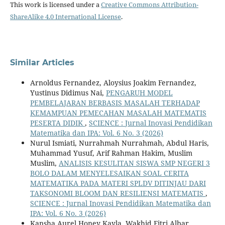
This work is licensed under a
Creative Commons Attribution-
ShareAlike 4.0 International License
.
Similar Articles
Arnoldus Fernandez, Aloysius Joakim Fernandez,
Yustinus Didimus Nai,
PENGARUH MODEL
PEMBELAJARAN BERBASIS MASALAH TERHADAP
KEMAMPUAN PEMECAHAN MASALAH MATEMATIS
PESERTA DIDIK
,
SCIENCE : Jurnal Inovasi Pendidikan
Matematika dan IPA: Vol. 6 No. 3 (2026)
Nurul Ismiati, Nurrahmah Nurrahmah, Abdul Haris,
Muhammad Yusuf, Arif Rahman Hakim, Muslim
Muslim,
ANALISIS KESULITAN SISWA SMP NEGERI 3
BOLO DALAM MENYELESAIKAN SOAL CERITA
MATEMATIKA PADA MATERI SPLDV DITINJAU DARI
TAKSONOMI BLOOM DAN RESILIENSI MATEMATIS
,
SCIENCE : Jurnal Inovasi Pendidikan Matematika dan
IPA: Vol. 6 No. 3 (2026)
Kansha Aurel Honey Kayla, Wakhid Fitri Albar,