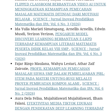
FLIPPED CLASSROOM BERBANTUAN VIDEO AI UNTUK
MENINGKATKAN KEMAMPUAN PEMECAHAN
MASALAH MATEMATIS DITINJAU DARI MOTIVASI
BELAJAR
,
SCIENCE : Jurnal Inovasi Pendidikan
Matematika dan IPA: Vol. 6 No. 3 (2026)
Ida Yulia Mariati Simatupang, Arnellis Arnellis, Edwin
Musdi, Yerizon Yerizon,
PENGARUH MODEL
DISCOVERY LEARNING BERBANTUAN E-LKPD
TERHADAP KEMAMPUAN LITERASI MATEMATIS
PESERTA DIDIK KELAS VIII SMP
,
SCIENCE : Jurnal
Inovasi Pendidikan Matematika dan IPA: Vol. 6 No. 3
(2026)
Fajar Rizqo Maulana, Wahyu Lestari, Athar Zaif
Zairozie,
PROFIL KEMAMPUAN PEMECAHAN
MASALAH SISWA SMP DALAM PEMBELAJARAN PjBL-
STEM PADA MATERI UNTUNG-RUGI MELALUI
PROYEK PEMBUATAN KOMPOS ALAMI
,
SCIENCE :
Jurnal Inovasi Pendidikan Matematika dan IPA: Vol. 6
No. 2 (2026)
Aura Dela Felisa, Mujahidawati Mujahidawati, Ilham
Falani,
EFEKTIVITAS MEDIA TIKTOK EDUKASI
DENGAN PENDEKATAN DEEP LEARNING TERHADAP