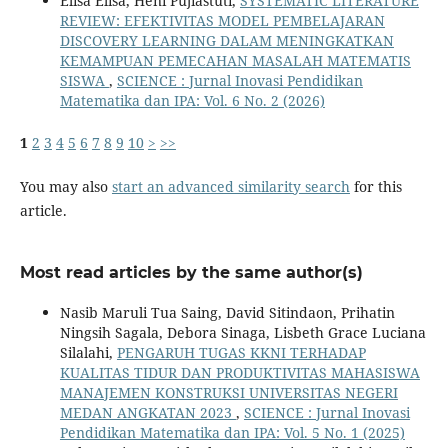
Elisa Elisa, Heni Pujiastuti,
SYSTEMATIC LITERATURE
REVIEW: EFEKTIVITAS MODEL PEMBELAJARAN
DISCOVERY LEARNING DALAM MENINGKATKAN
KEMAMPUAN PEMECAHAN MASALAH MATEMATIS
SISWA
,
SCIENCE : Jurnal Inovasi Pendidikan
Matematika dan IPA: Vol. 6 No. 2 (2026)
1
2
3
4
5
6
7
8
9
10
>
>>
You may also
start an advanced similarity search
for this
article.
Most read articles by the same author(s)
Nasib Maruli Tua Saing, David Sitindaon, Prihatin
Ningsih Sagala, Debora Sinaga, Lisbeth Grace Luciana
Silalahi,
PENGARUH TUGAS KKNI TERHADAP
KUALITAS TIDUR DAN PRODUKTIVITAS MAHASISWA
MANAJEMEN KONSTRUKSI UNIVERSITAS NEGERI
MEDAN ANGKATAN 2023
,
SCIENCE : Jurnal Inovasi
Pendidikan Matematika dan IPA: Vol. 5 No. 1 (2025)