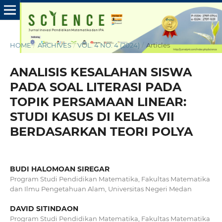
HOME
/
ARCHIVES
/
VOL. 4 NO. 4 (2024)
/
Articles
ANALISIS KESALAHAN SISWA
PADA SOAL LITERASI PADA
TOPIK PERSAMAAN LINEAR:
STUDI KASUS DI KELAS VII
BERDASARKAN TEORI POLYA
BUDI HALOMOAN SIREGAR
Program Studi Pendidikan Matematika, Fakultas Matematika
dan Ilmu Pengetahuan Alam, Universitas Negeri Medan
DAVID SITINDAON
Program Studi Pendidikan Matematika, Fakultas Matematika