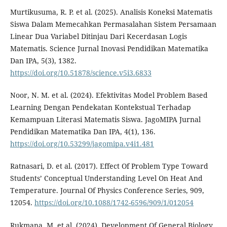
Murtikusuma, R. P. et al. (2025). Analisis Koneksi Matematis
Siswa Dalam Memecahkan Permasalahan Sistem Persamaan
Linear Dua Variabel Ditinjau Dari Kecerdasan Logis
Matematis. Science Jurnal Inovasi Pendidikan Matematika
Dan IPA, 5(3), 1382.
https://doi.org/10.51878/science.v5i3.6833
Noor, N. M. et al. (2024). Efektivitas Model Problem Based
Learning Dengan Pendekatan Kontekstual Terhadap
Kemampuan Literasi Matematis Siswa. JagoMIPA Jurnal
Pendidikan Matematika Dan IPA, 4(1), 136.
https://doi.org/10.53299/jagomipa.v4i1.481
Ratnasari, D. et al. (2017). Effect Of Problem Type Toward
Students’ Conceptual Understanding Level On Heat And
Temperature. Journal Of Physics Conference Series, 909,
12054.
https://doi.org/10.1088/1742-6596/909/1/012054
Rukmana, M. et al. (2024). Development Of General Biology