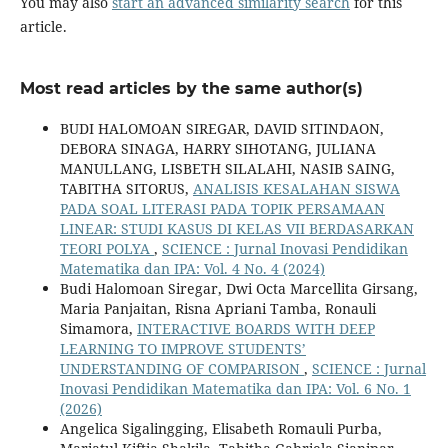
You may also
start an advanced similarity search
for this
article.
Most read articles by the same author(s)
BUDI HALOMOAN SIREGAR, DAVID SITINDAON,
DEBORA SINAGA, HARRY SIHOTANG, JULIANA
MANULLANG, LISBETH SILALAHI, NASIB SAING,
TABITHA SITORUS,
ANALISIS KESALAHAN SISWA
PADA SOAL LITERASI PADA TOPIK PERSAMAAN
LINEAR: STUDI KASUS DI KELAS VII BERDASARKAN
TEORI POLYA
,
SCIENCE : Jurnal Inovasi Pendidikan
Matematika dan IPA: Vol. 4 No. 4 (2024)
Budi Halomoan Siregar, Dwi Octa Marcellita Girsang,
Maria Panjaitan, Risna Apriani Tamba, Ronauli
Simamora,
INTERACTIVE BOARDS WITH DEEP
LEARNING TO IMPROVE STUDENTS’
UNDERSTANDING OF COMPARISON
,
SCIENCE : Jurnal
Inovasi Pendidikan Matematika dan IPA: Vol. 6 No. 1
(2026)
Angelica Sigalingging, Elisabeth Romauli Purba,