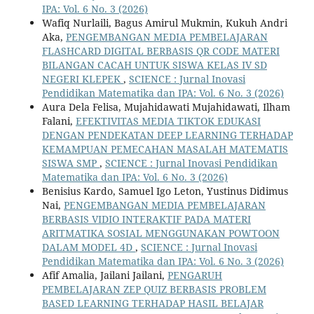
IPA: Vol. 6 No. 3 (2026)
Wafiq Nurlaili, Bagus Amirul Mukmin, Kukuh Andri
Aka,
PENGEMBANGAN MEDIA PEMBELAJARAN
FLASHCARD DIGITAL BERBASIS QR CODE MATERI
BILANGAN CACAH UNTUK SISWA KELAS IV SD
NEGERI KLEPEK
,
SCIENCE : Jurnal Inovasi
Pendidikan Matematika dan IPA: Vol. 6 No. 3 (2026)
Aura Dela Felisa, Mujahidawati Mujahidawati, Ilham
Falani,
EFEKTIVITAS MEDIA TIKTOK EDUKASI
DENGAN PENDEKATAN DEEP LEARNING TERHADAP
KEMAMPUAN PEMECAHAN MASALAH MATEMATIS
SISWA SMP
,
SCIENCE : Jurnal Inovasi Pendidikan
Matematika dan IPA: Vol. 6 No. 3 (2026)
Benisius Kardo, Samuel Igo Leton, Yustinus Didimus
Nai,
PENGEMBANGAN MEDIA PEMBELAJARAN
BERBASIS VIDIO INTERAKTIF PADA MATERI
ARITMATIKA SOSIAL MENGGUNAKAN POWTOON
DALAM MODEL 4D
,
SCIENCE : Jurnal Inovasi
Pendidikan Matematika dan IPA: Vol. 6 No. 3 (2026)
Afif Amalia, Jailani Jailani,
PENGARUH
PEMBELAJARAN ZEP QUIZ BERBASIS PROBLEM
BASED LEARNING TERHADAP HASIL BELAJAR