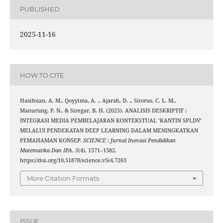
PUBLISHED
2025-11-16
HOW TO CITE
Hasibuan, A. M., Qoyyima, A. ., Ajarah, D. ., Sitorus, C. L. M.,
Manurung, P. N., & Siregar, B. H. (2025). ANALISIS DESKRIPTIF :
INTEGRASI MEDIA PEMBELAJARAN KONTEKSTUAL ‘KANTIN SPLDV’
MELALUI PENDEKATAN DEEP LEARNING DALAM MENINGKATKAN
PEMAHAMAN KONSEP.
SCIENCE : Jurnal Inovasi Pendidikan
Matematika Dan IPA
,
5
(4), 1571–1582.
https://doi.org/10.51878/science.v5i4.7263
More Citation Formats
ISSUE