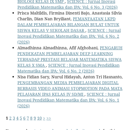
BIOLOGI KELAS IX SMP
,
SCIENCE : Jurnal Inovasi
Pendidikan Matematika dan IPA: Vol. 6 No. 3 (2026)
Prisca Maltildis, Firmina Dinenti Bajo, Anastasia Silvia
Charlin, Dian Nan Bryiliant,
PEMANFAATAN LKPD
DALAM PEMBELAJARAN BILANGAN BULAT UNTUK
SISWA KELAS V SEKOLAH DASAR
,
SCIENCE : Jurnal
Inovasi Pendidikan Matematika dan IPA: Vol. 6 No. 2
(2026)
Almadhinna Almadhinna, Afif Afghohani,
PENGARUH
PENDEKATAN PEMBELAJARAN DEEP LEARNING
TERHADAP PRESTASI BELAJAR MATEMATIKA SISWA
KELAS X SMA
,
SCIENCE : Jurnal Inovasi Pendidikan
Matematika dan IPA: Vol. 6 No. 2 (2026)
Nisa Fidian Sary, Nurul Hidayah, Anton Tri Hasnanto,
PENGEMBANGAN MEDIA PEMBELAJARAN DIGITAL
BERBASIS VIDEO ANIMASI STOPMOTION PADA MATA
PELAJARAN IPAS KELAS IV SD/MI
,
SCIENCE : Jurnal
Inovasi Pendidikan Matematika dan IPA: Vol. 6 No. 1
(2026)
1
2
3
4
5
6
7
8
9
10
>
>>