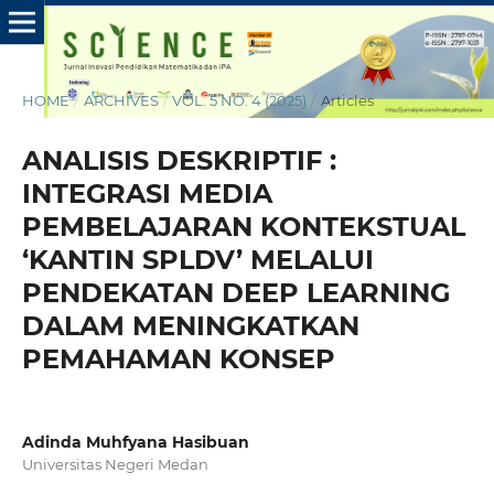
HOME
/
ARCHIVES
/
VOL. 5 NO. 4 (2025)
/
Articles
ANALISIS DESKRIPTIF :
INTEGRASI MEDIA
PEMBELAJARAN KONTEKSTUAL
‘KANTIN SPLDV’ MELALUI
PENDEKATAN DEEP LEARNING
DALAM MENINGKATKAN
PEMAHAMAN KONSEP
Adinda Muhfyana Hasibuan
Universitas Negeri Medan