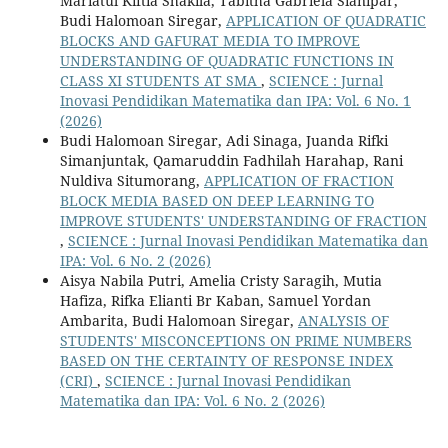
Mariatul Kiftia Shakila, Tabitha Gabriela Sianipar,
Budi Halomoan Siregar,
APPLICATION OF QUADRATIC
BLOCKS AND GAFURAT MEDIA TO IMPROVE
UNDERSTANDING OF QUADRATIC FUNCTIONS IN
CLASS XI STUDENTS AT SMA
,
SCIENCE : Jurnal
Inovasi Pendidikan Matematika dan IPA: Vol. 6 No. 1
(2026)
Budi Halomoan Siregar, Adi Sinaga, Juanda Rifki
Simanjuntak, Qamaruddin Fadhilah Harahap, Rani
Nuldiva Situmorang,
APPLICATION OF FRACTION
BLOCK MEDIA BASED ON DEEP LEARNING TO
IMPROVE STUDENTS' UNDERSTANDING OF FRACTION
,
SCIENCE : Jurnal Inovasi Pendidikan Matematika dan
IPA: Vol. 6 No. 2 (2026)
Aisya Nabila Putri, Amelia Cristy Saragih, Mutia
Hafiza, Rifka Elianti Br Kaban, Samuel Yordan
Ambarita, Budi Halomoan Siregar,
ANALYSIS OF
STUDENTS' MISCONCEPTIONS ON PRIME NUMBERS
BASED ON THE CERTAINTY OF RESPONSE INDEX
(CRI)
,
SCIENCE : Jurnal Inovasi Pendidikan
Matematika dan IPA: Vol. 6 No. 2 (2026)