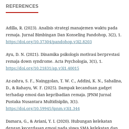
REFERENCES
Adilla, R. (2023). Analisis strategi manajemen waktu pada
remaja. Jurnal Bimbingan Dan Konseling Pandohop, 3(2), 1.
https://doi.org/10.37304/pandohop.v3i2.8203
Ayu, D. N. (2021). Dinamika psikologis motivasi berprestasi
remaja down syndrome. Acta Psychologia, 3(1), 1.
https://doi.org/10.21831/ap.v3i1.40015
Az-zahra, S. F., Nainggolan, T. W. C., Addini, K. N., Sahalina,
D., & Rahayu, W. F. (2025). Dampak kecanduan gadget
terhadap emosi dan kepribadian remaja. JPNM Jurnal
Pustaka Nusantara Multidisiplin, 3(1).
https://doi.org/10.59945/jpnm.v3i1.344
Damara, G., & Aviani, Y. I. (2020). Hubungan kelekatan
dengan kecerdasan emosi pada siswa SMA kelekatan dan