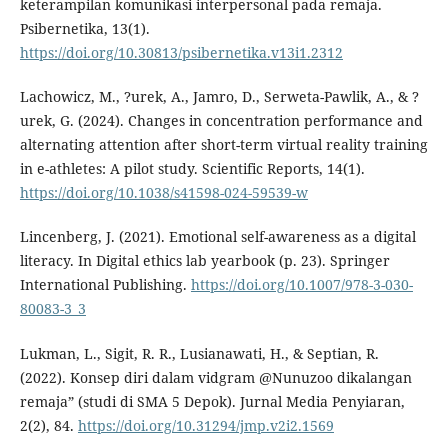
keterampilan komunikasi interpersonal pada remaja.
Psibernetika, 13(1).
https://doi.org/10.30813/psibernetika.v13i1.2312
Lachowicz, M., ?urek, A., Jamro, D., Serweta-Pawlik, A., & ?
urek, G. (2024). Changes in concentration performance and
alternating attention after short-term virtual reality training
in e-athletes: A pilot study. Scientific Reports, 14(1).
https://doi.org/10.1038/s41598-024-59539-w
Lincenberg, J. (2021). Emotional self-awareness as a digital
literacy. In Digital ethics lab yearbook (p. 23). Springer
International Publishing.
https://doi.org/10.1007/978-3-030-
80083-3_3
Lukman, L., Sigit, R. R., Lusianawati, H., & Septian, R.
(2022). Konsep diri dalam vidgram @Nunuzoo dikalangan
remaja” (studi di SMA 5 Depok). Jurnal Media Penyiaran,
2(2), 84.
https://doi.org/10.31294/jmp.v2i2.1569