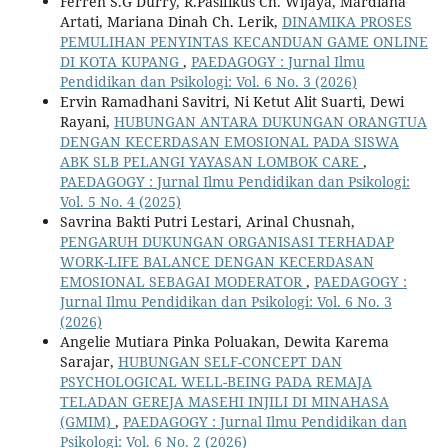
Ferren S.G Durry, R.Pasifikus Ch. Wijaya, Mardiana
Artati, Mariana Dinah Ch. Lerik,
DINAMIKA PROSES
PEMULIHAN PENYINTAS KECANDUAN GAME ONLINE
DI KOTA KUPANG
,
PAEDAGOGY : Jurnal Ilmu
Pendidikan dan Psikologi: Vol. 6 No. 3 (2026)
Ervin Ramadhani Savitri, Ni Ketut Alit Suarti, Dewi
Rayani,
HUBUNGAN ANTARA DUKUNGAN ORANGTUA
DENGAN KECERDASAN EMOSIONAL PADA SISWA
ABK SLB PELANGI YAYASAN LOMBOK CARE
,
PAEDAGOGY : Jurnal Ilmu Pendidikan dan Psikologi:
Vol. 5 No. 4 (2025)
Savrina Bakti Putri Lestari, Arinal Chusnah,
PENGARUH DUKUNGAN ORGANISASI TERHADAP
WORK-LIFE BALANCE DENGAN KECERDASAN
EMOSIONAL SEBAGAI MODERATOR
,
PAEDAGOGY :
Jurnal Ilmu Pendidikan dan Psikologi: Vol. 6 No. 3
(2026)
Angelie Mutiara Pinka Poluakan, Dewita Karema
Sarajar,
HUBUNGAN SELF-CONCEPT DAN
PSYCHOLOGICAL WELL-BEING PADA REMAJA
TELADAN GEREJA MASEHI INJILI DI MINAHASA
(GMIM)
,
PAEDAGOGY : Jurnal Ilmu Pendidikan dan
Psikologi: Vol. 6 No. 2 (2026)