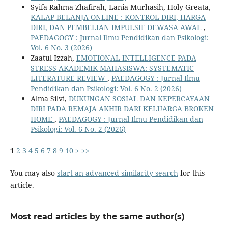
Syifa Rahma Zhafirah, Lania Murhasih, Holy Greata,
KALAP BELANJA ONLINE : KONTROL DIRI, HARGA
DIRI, DAN PEMBELIAN IMPULSIF DEWASA AWAL
,
PAEDAGOGY : Jurnal Ilmu Pendidikan dan Psikologi:
Vol. 6 No. 3 (2026)
Zaatul Izzah,
EMOTIONAL INTELLIGENCE PADA
STRESS AKADEMIK MAHASISWA: SYSTEMATIC
LITERATURE REVIEW
,
PAEDAGOGY : Jurnal Ilmu
Pendidikan dan Psikologi: Vol. 6 No. 2 (2026)
Alma Silvi,
DUKUNGAN SOSIAL DAN KEPERCAYAAN
DIRI PADA REMAJA AKHIR DARI KELUARGA BROKEN
HOME
,
PAEDAGOGY : Jurnal Ilmu Pendidikan dan
Psikologi: Vol. 6 No. 2 (2026)
1
2
3
4
5
6
7
8
9
10
>
>>
You may also
start an advanced similarity search
for this
article.
Most read articles by the same author(s)