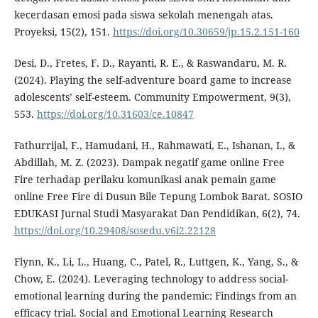
kecerdasan emosi pada siswa sekolah menengah atas.
Proyeksi, 15(2), 151.
https://doi.org/10.30659/jp.15.2.151-160
Desi, D., Fretes, F. D., Rayanti, R. E., & Raswandaru, M. R.
(2024). Playing the self-adventure board game to increase
adolescents’ self-esteem. Community Empowerment, 9(3),
553.
https://doi.org/10.31603/ce.10847
Fathurrijal, F., Hamudani, H., Rahmawati, E., Ishanan, I., &
Abdillah, M. Z. (2023). Dampak negatif game online Free
Fire terhadap perilaku komunikasi anak pemain game
online Free Fire di Dusun Bile Tepung Lombok Barat. SOSIO
EDUKASI Jurnal Studi Masyarakat Dan Pendidikan, 6(2), 74.
https://doi.org/10.29408/sosedu.v6i2.22128
Flynn, K., Li, L., Huang, C., Patel, R., Luttgen, K., Yang, S., &
Chow, E. (2024). Leveraging technology to address social-
emotional learning during the pandemic: Findings from an
efficacy trial. Social and Emotional Learning Research