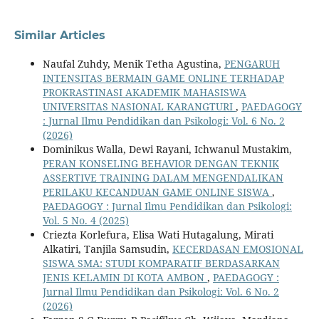
Similar Articles
Naufal Zuhdy, Menik Tetha Agustina,
PENGARUH
INTENSITAS BERMAIN GAME ONLINE TERHADAP
PROKRASTINASI AKADEMIK MAHASISWA
UNIVERSITAS NASIONAL KARANGTURI
,
PAEDAGOGY
: Jurnal Ilmu Pendidikan dan Psikologi: Vol. 6 No. 2
(2026)
Dominikus Walla, Dewi Rayani, Ichwanul Mustakim,
PERAN KONSELING BEHAVIOR DENGAN TEKNIK
ASSERTIVE TRAINING DALAM MENGENDALIKAN
PERILAKU KECANDUAN GAME ONLINE SISWA
,
PAEDAGOGY : Jurnal Ilmu Pendidikan dan Psikologi:
Vol. 5 No. 4 (2025)
Criezta Korlefura, Elisa Wati Hutagalung, Mirati
Alkatiri, Tanjila Samsudin,
KECERDASAN EMOSIONAL
SISWA SMA: STUDI KOMPARATIF BERDASARKAN
JENIS KELAMIN DI KOTA AMBON
,
PAEDAGOGY :
Jurnal Ilmu Pendidikan dan Psikologi: Vol. 6 No. 2
(2026)