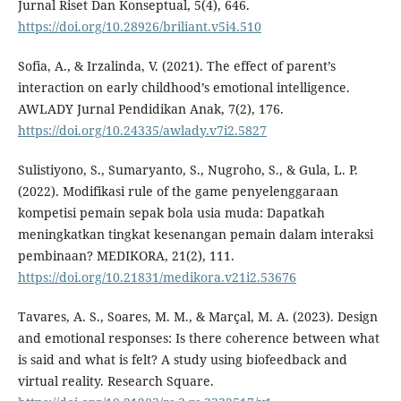
Jurnal Riset Dan Konseptual, 5(4), 646.
https://doi.org/10.28926/briliant.v5i4.510
Sofia, A., & Irzalinda, V. (2021). The effect of parent’s
interaction on early childhood’s emotional intelligence.
AWLADY Jurnal Pendidikan Anak, 7(2), 176.
https://doi.org/10.24335/awlady.v7i2.5827
Sulistiyono, S., Sumaryanto, S., Nugroho, S., & Gula, L. P.
(2022). Modifikasi rule of the game penyelenggaraan
kompetisi pemain sepak bola usia muda: Dapatkah
meningkatkan tingkat kesenangan pemain dalam interaksi
pembinaan? MEDIKORA, 21(2), 111.
https://doi.org/10.21831/medikora.v21i2.53676
Tavares, A. S., Soares, M. M., & Marçal, M. A. (2023). Design
and emotional responses: Is there coherence between what
is said and what is felt? A study using biofeedback and
virtual reality. Research Square.