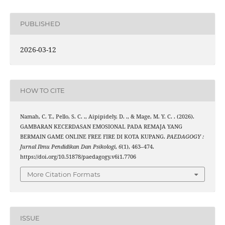
PUBLISHED
2026-03-12
HOW TO CITE
Namah, C. T., Pello, S. C. ., Aipipidely, D. ., & Mage, M. Y. C. . (2026).
GAMBARAN KECERDASAN EMOSIONAL PADA REMAJA YANG
BERMAIN GAME ONLINE FREE FIRE DI KOTA KUPANG.
PAEDAGOGY :
Jurnal Ilmu Pendidikan Dan Psikologi
,
6
(1), 463–474.
https://doi.org/10.51878/paedagogy.v6i1.7706
More Citation Formats
ISSUE