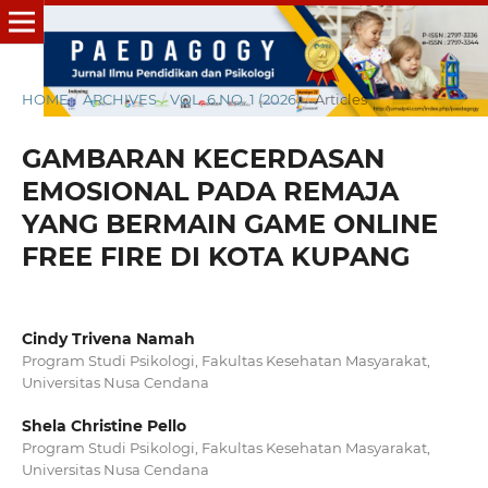
HOME
/
ARCHIVES
/
VOL. 6 NO. 1 (2026)
/
Articles
GAMBARAN KECERDASAN
EMOSIONAL PADA REMAJA
YANG BERMAIN GAME ONLINE
FREE FIRE DI KOTA KUPANG
Cindy Trivena Namah
Program Studi Psikologi, Fakultas Kesehatan Masyarakat,
Universitas Nusa Cendana
Shela Christine Pello
Program Studi Psikologi, Fakultas Kesehatan Masyarakat,
Universitas Nusa Cendana