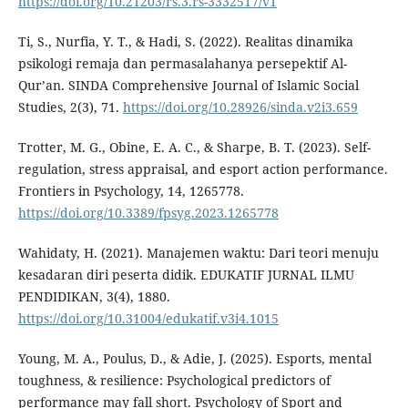
https://doi.org/10.21203/rs.3.rs-3332517/v1
Ti, S., Nurfia, Y. T., & Hadi, S. (2022). Realitas dinamika
psikologi remaja dan permasalahanya persepektif Al-
Qur’an. SINDA Comprehensive Journal of Islamic Social
Studies, 2(3), 71.
https://doi.org/10.28926/sinda.v2i3.659
Trotter, M. G., Obine, E. A. C., & Sharpe, B. T. (2023). Self-
regulation, stress appraisal, and esport action performance.
Frontiers in Psychology, 14, 1265778.
https://doi.org/10.3389/fpsyg.2023.1265778
Wahidaty, H. (2021). Manajemen waktu: Dari teori menuju
kesadaran diri peserta didik. EDUKATIF JURNAL ILMU
PENDIDIKAN, 3(4), 1880.
https://doi.org/10.31004/edukatif.v3i4.1015
Young, M. A., Poulus, D., & Adie, J. (2025). Esports, mental
toughness, & resilience: Psychological predictors of
performance may fall short. Psychology of Sport and