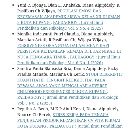
Yuni C. Djonga, Dian L. Anakaka, Diana Aipipidely, R.
Pasifikus Ch Wijaya,
REGULASI EMOSI DAN
KECEMASAN AKADEMIK SISWA KELAS XII DI SMAN
3 KOTA KUPANG
,
PAEDAGOGY : Jurnal Ilmu
Pendidikan dan Psikologi: Vol. 5 No. 4 (2025)
Monika Indriyanti Putri Claudia, Diana Aipipidely,
Mardian Artati, R Pasifikus Ch, Wijaya Wijaya,
FORGIVENESS ORANGTUA DALAM MENYIKAPI
PERISTIWA KEHAMILAN REMAJA DI LUAR NIKAH DI
NUSA TENGGARA TIMUR
,
PAEDAGOGY : Jurnal Ilmu
Pendidikan dan Psikologi: Vol. 6 No. 1 (2026)
Sandra Paula Blansiska Bria, Diana Aipipidely, Rizky
Pradita Manafe, Mariana Ch Lerik,
STUDI DESKRIPTIF
KUANTITATIF: TINGKAT RELIGIUSITAS PADA
DEWASA AWAL YANG MENGALAMI ADVERSE
CHILDHOOD EXPERIENCES DI KOTA KUPANG
,
PAEDAGOGY : Jurnal Ilmu Pendidikan dan Psikologi:
Vol. 6 No. 2 (2026)
Regitha A. Beeh, M.K.P Abdi Keraf, Diana Aipipidely,
Noorce Ch Berek,
STRES KERJA PADA TENAGA
PENJUALAN PRODUK KECANTIKAN CV VITA PERMAI
KOTA KUPANG
,
PAEDAGOGY : Jurnal Ilmu Pendidikan