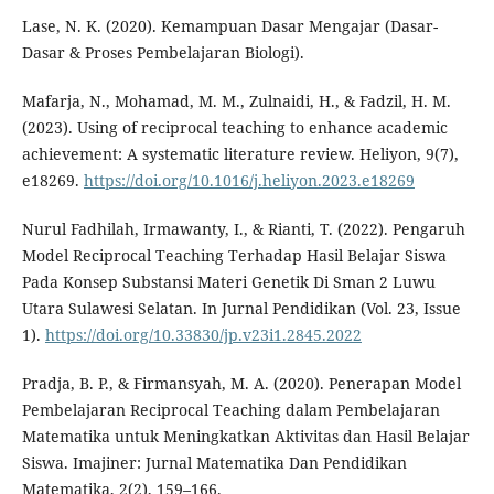
Lase, N. K. (2020). Kemampuan Dasar Mengajar (Dasar-
Dasar & Proses Pembelajaran Biologi).
Mafarja, N., Mohamad, M. M., Zulnaidi, H., & Fadzil, H. M.
(2023). Using of reciprocal teaching to enhance academic
achievement: A systematic literature review. Heliyon, 9(7),
e18269.
https://doi.org/10.1016/j.heliyon.2023.e18269
Nurul Fadhilah, Irmawanty, I., & Rianti, T. (2022). Pengaruh
Model Reciprocal Teaching Terhadap Hasil Belajar Siswa
Pada Konsep Substansi Materi Genetik Di Sman 2 Luwu
Utara Sulawesi Selatan. In Jurnal Pendidikan (Vol. 23, Issue
1).
https://doi.org/10.33830/jp.v23i1.2845.2022
Pradja, B. P., & Firmansyah, M. A. (2020). Penerapan Model
Pembelajaran Reciprocal Teaching dalam Pembelajaran
Matematika untuk Meningkatkan Aktivitas dan Hasil Belajar
Siswa. Imajiner: Jurnal Matematika Dan Pendidikan
Matematika, 2(2), 159–166.