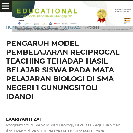
HOME
/
ARCHIVES
/
VOL. 5 NO. 1 (2025)
/
Articles
PENGARUH MODEL
PEMBELAJARAN RECIPROCAL
TEACHING TEHADAP HASIL
BELAJAR SISWA PADA MATA
PELAJARAN BIOLOGI DI SMA
NEGERI 1 GUNUNGSITOLI
IDANOI
EKARIYANTI ZAI
Program Studi Pendidikan Biologi, Fakultas Keguruan dan
Ilmu Pendidikan, Universitas Nias, Sumatera Utara