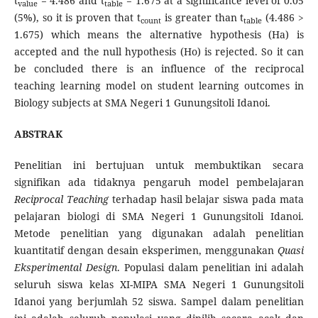
t
= 4.486 and t
= 1.675 at a significance level of 0.05
value
table
(5%), so it is proven that t
is greater than t
(4.486 >
count
table
1.675) which means the alternative hypothesis (Ha) is
accepted and the null hypothesis (Ho) is rejected. So it can
be concluded there is an influence of the reciprocal
teaching learning model on student learning outcomes in
Biology subjects at SMA Negeri 1 Gunungsitoli Idanoi.
ABSTRAK
Penelitian ini bertujuan untuk membuktikan secara
signifikan ada tidaknya pengaruh model pembelajaran
Reciprocal Teaching
terhadap hasil belajar siswa pada mata
pelajaran biologi di SMA Negeri 1 Gunungsitoli Idanoi.
Metode penelitian yang digunakan adalah penelitian
kuantitatif dengan desain eksperimen, menggunakan
Quasi
Eksperimental Design
. Populasi dalam penelitian ini adalah
seluruh siswa kelas XI-MIPA SMA Negeri 1 Gunungsitoli
Idanoi yang berjumlah 52 siswa. Sampel dalam penelitian