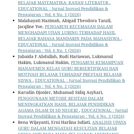
BELAJAR MATEMATIKA: KAJIAN LITERATUR
,
EDUCATIONAL : Jurnal Inovasi Pendidikan &
Pengajaran : Vol. 6 No. 1 (2026)
Malahayati Hazimah, Abigail Theodora Tanzil,
Jacqline Yoe,
PENGARUH KECEMASAN DALAM
MENGHADAPI UJIAN LURING TERHADAP HASIL
BELAJAR BAHASA MANDARIN PADA MAHASISWA
,
EDUCATIONAL : Jurnal Inovasi Pendidikan &
Pengajaran : Vol. 6 No. 1 (2026)
Jubaida F Abdullah, Rudi Hariawan, Lukmanul
Hakim, Lukmanul Hakim,
PENGARUH KEMAMPUAN
MANAJEMEN KELAS GURU BERSERTIFIKASI DAN
MOTIVASI BELAJAR TERHADAP PRESTASI BELAJAR
SISWA
,
EDUCATIONAL : Jurnal Inovasi Pendidikan &
Pengajaran : Vol. 6 No. 2 (2026)
Karudin Djonler, Muhamad Sidiq Asyhari,
PENGGUNAAN METODE RESITASI DALAM
MENINGKATKAN HASIL BELAJAR PENDIDIKAN
AGAMA ISLAM DI SD NEGERI
,
EDUCATIONAL : Jurnal
Inovasi Pendidikan & Pengajaran : Vol. 6 No. 3 (2026)
Rena Wijayanti, Erni Harlina Isdiati,
ANALISIS UPAYA
GURU DALAM MENGATASI KESULITAN BELAJAR