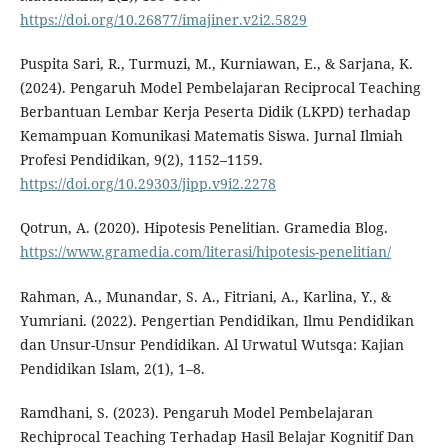
https://doi.org/10.26877/imajiner.v2i2.5829
Puspita Sari, R., Turmuzi, M., Kurniawan, E., & Sarjana, K.
(2024). Pengaruh Model Pembelajaran Reciprocal Teaching
Berbantuan Lembar Kerja Peserta Didik (LKPD) terhadap
Kemampuan Komunikasi Matematis Siswa. Jurnal Ilmiah
Profesi Pendidikan, 9(2), 1152–1159.
https://doi.org/10.29303/jipp.v9i2.2278
Qotrun, A. (2020). Hipotesis Penelitian. Gramedia Blog.
https://www.gramedia.com/literasi/hipotesis-penelitian/
Rahman, A., Munandar, S. A., Fitriani, A., Karlina, Y., &
Yumriani. (2022). Pengertian Pendidikan, Ilmu Pendidikan
dan Unsur-Unsur Pendidikan. Al Urwatul Wutsqa: Kajian
Pendidikan Islam, 2(1), 1–8.
Ramdhani, S. (2023). Pengaruh Model Pembelajaran
Rechiprocal Teaching Terhadap Hasil Belajar Kognitif Dan