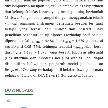
ini adalah seluruh populasi yang dipilih secara acak dan
dikelompokkan menjadi 2 yaitu kelompok kelas eksperimen
dan kelompok kelas kontrol yang masing-masing berjumlah
26 siswa. Pengambilan sampel dengan menggunakan teknik
random sampling
. Instrumen penelitian berupa tes hasil
belajar yang terdiri dari
pretest
dan
posttest
. Hasil
penelitian berdasarkan uji hipotesis terhadap hasil belajar
diperoleh nilai t
= 4,486 dan t
= 1,675 pada taraf
hitung
tabel
signifikansi 0,05 (5%), sehingga terbukti t
lebih besar
hitung
dari t
(4,486 > 1,675) yang berarti hipotesis alternatif
tabel
(Ha) diterima dan hipotesis nol (Ho) ditolak. Jadi dapat
disimpulkan bahwa ada pengaruh model pembelajaran
Reciprocal Teaching
terhadap hasil belajar siswa pada mata
pelajaran Biologi di SMA Negeri 1 Gunungsitoli Idanoi.
DOWNLOADS