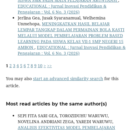
SISWA SMK PADA MATA PELAJARAN AKUNTANSI
,
EDUCATIONAL : Jurnal Inovasi Pendidikan &
Pengajaran : Vol. 6 No. 3 (2026)
Jerlina Gea, Jusak Syaranamual, Welhemina
Unmehopa,
MENINGKATKAN HASIL BELAJAR
LEMPAR TANGKAP DALAM PERMAINAN BOLA KASTI
MELALUI MODEL PEMBELAJARAN PROBLEM BASED
LEARNING PADA SISWA KELAS VII-1 SMP NEGERI 15
AMBON
,
EDUCATIONAL : Jurnal Inovasi Pendidikan &
Pengajaran : Vol. 6 No. 3 (2026)
1
2
3
4
5
6
7
8
9
10
>
>>
You may also
start an advanced similarity search
for this
article.
Most read articles by the same author(s)
SEPI FITA SARI GEA, TOROZIDUHU WARUWU,
NOVELINA ANDRIANI ZEGA, YAREDI WARUWU,
ANALISIS EFEKTIVITAS MODEL PEMBELAJARAN