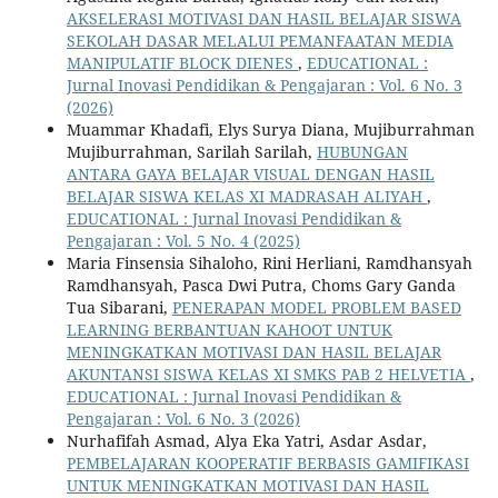
AKSELERASI MOTIVASI DAN HASIL BELAJAR SISWA
SEKOLAH DASAR MELALUI PEMANFAATAN MEDIA
MANIPULATIF BLOCK DIENES
,
EDUCATIONAL :
Jurnal Inovasi Pendidikan & Pengajaran : Vol. 6 No. 3
(2026)
Muammar Khadafi, Elys Surya Diana, Mujiburrahman
Mujiburrahman, Sarilah Sarilah,
HUBUNGAN
ANTARA GAYA BELAJAR VISUAL DENGAN HASIL
BELAJAR SISWA KELAS XI MADRASAH ALIYAH
,
EDUCATIONAL : Jurnal Inovasi Pendidikan &
Pengajaran : Vol. 5 No. 4 (2025)
Maria Finsensia Sihaloho, Rini Herliani, Ramdhansyah
Ramdhansyah, Pasca Dwi Putra, Choms Gary Ganda
Tua Sibarani,
PENERAPAN MODEL PROBLEM BASED
LEARNING BERBANTUAN KAHOOT UNTUK
MENINGKATKAN MOTIVASI DAN HASIL BELAJAR
AKUNTANSI SISWA KELAS XI SMKS PAB 2 HELVETIA
,
EDUCATIONAL : Jurnal Inovasi Pendidikan &
Pengajaran : Vol. 6 No. 3 (2026)
Nurhafifah Asmad, Alya Eka Yatri, Asdar Asdar,
PEMBELAJARAN KOOPERATIF BERBASIS GAMIFIKASI
UNTUK MENINGKATKAN MOTIVASI DAN HASIL