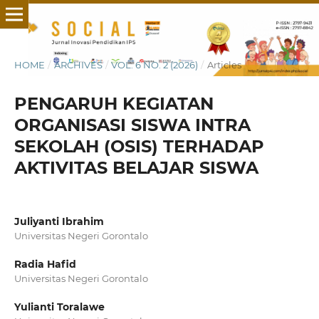
HOME
/
ARCHIVES
/
VOL. 6 NO. 2 (2026)
/
Articles
PENGARUH KEGIATAN
ORGANISASI SISWA INTRA
SEKOLAH (OSIS) TERHADAP
AKTIVITAS BELAJAR SISWA
Juliyanti Ibrahim
Universitas Negeri Gorontalo
Radia Hafid
Universitas Negeri Gorontalo
Yulianti Toralawe