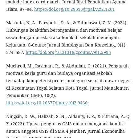
metode index card match. Jurnal Riset Pendidikan Agama
Islam, 87–94.
https://doi.org/10.29313/jrpai.v2i2.1261
Mas’uda, N. A., Paryontri, R. A., & Fahmawati, Z. N. (2024).
Hubungan keaktifan berorganisasi dan motivasi belajar
siswa dengan prestasi akademik di sekolah menengah
kejuruan. G-Couns: Jurnal Bimbingan Dan Konseling, 9(1),
574–587.
https://doi.org/10.31316/gcouns.v9i1.5996
Muchroji, M., Rasiman, R., & Abdullah, G. (2021). Pengaruh
motivasi kerja guru dan budaya organisasi sekolah
terhadap kompetensi profesional guru sekolah dasar negeri
di Kecamatan Tegal Selatan Kota Tegal. Jurnal Manajemen
Pendidikan (JMP), 10(2).
https://doi.org/10.26877/jmp.v10i2.9436
Ningsih, D. W., Halizah, S. N., Aldanty, F. Z., & Fitriana, A. Q.
Z. (2023). Upaya pengurus OSIS dalam mengatasi konflik
antara anggota OSIS di SMA 4 Jember. Jurnal Ekonomika