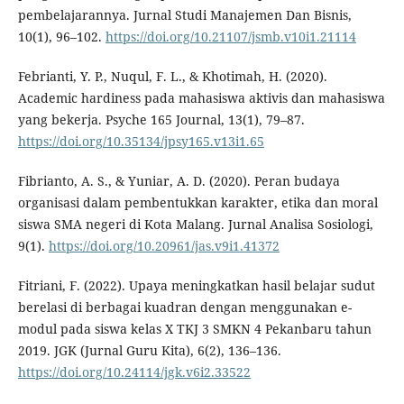
pembelajarannya. Jurnal Studi Manajemen Dan Bisnis,
10(1), 96–102.
https://doi.org/10.21107/jsmb.v10i1.21114
Febrianti, Y. P., Nuqul, F. L., & Khotimah, H. (2020).
Academic hardiness pada mahasiswa aktivis dan mahasiswa
yang bekerja. Psyche 165 Journal, 13(1), 79–87.
https://doi.org/10.35134/jpsy165.v13i1.65
Fibrianto, A. S., & Yuniar, A. D. (2020). Peran budaya
organisasi dalam pembentukkan karakter, etika dan moral
siswa SMA negeri di Kota Malang. Jurnal Analisa Sosiologi,
9(1).
https://doi.org/10.20961/jas.v9i1.41372
Fitriani, F. (2022). Upaya meningkatkan hasil belajar sudut
berelasi di berbagai kuadran dengan menggunakan e-
modul pada siswa kelas X TKJ 3 SMKN 4 Pekanbaru tahun
2019. JGK (Jurnal Guru Kita), 6(2), 136–136.
https://doi.org/10.24114/jgk.v6i2.33522