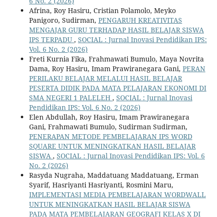
6 No. 2 (2026)
Afrina, Roy Hasiru, Cristian Polamolo, Meyko
Panigoro, Sudirman,
PENGARUH KREATIVITAS
MENGAJAR GURU TERHADAP HASIL BELAJAR SISWA
IPS TERPADU
,
SOCIAL : Jurnal Inovasi Pendidikan IPS:
Vol. 6 No. 2 (2026)
Freti Kurnia Fika, Frahmawati Bumulo, Maya Novrita
Dama, Roy Hasiru, Imam Prawiranegara Gani,
PERAN
PERILAKU BELAJAR MELALUI HASIL BELAJAR
PESERTA DIDIK PADA MATA PELAJARAN EKONOMI DI
SMA NEGERI 1 PALELEH
,
SOCIAL : Jurnal Inovasi
Pendidikan IPS: Vol. 6 No. 2 (2026)
Elen Abdullah, Roy Hasiru, Imam Prawiranegara
Gani, Frahmawati Bumulo, Sudirman Sudirman,
PENERAPAN METODE PEMBELAJARAN IPS WORD
SQUARE UNTUK MENINGKATKAN HASIL BELAJAR
SISWA
,
SOCIAL : Jurnal Inovasi Pendidikan IPS: Vol. 6
No. 2 (2026)
Rasyda Nugraha, Maddatuang Maddatuang, Erman
Syarif, Hasriyanti Hasriyanti, Rosmini Maru,
IMPLEMENTASI MEDIA PEMBELAJARAN WORDWALL
UNTUK MENINGKATKAN HASIL BELAJAR SISWA
PADA MATA PEMBELAJARAN GEOGRAFI KELAS X DI