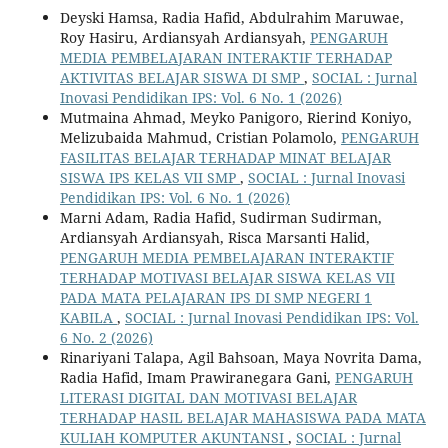
Deyski Hamsa, Radia Hafid, Abdulrahim Maruwae,
Roy Hasiru, Ardiansyah Ardiansyah,
PENGARUH
MEDIA PEMBELAJARAN INTERAKTIF TERHADAP
AKTIVITAS BELAJAR SISWA DI SMP
,
SOCIAL : Jurnal
Inovasi Pendidikan IPS: Vol. 6 No. 1 (2026)
Mutmaina Ahmad, Meyko Panigoro, Rierind Koniyo,
Melizubaida Mahmud, Cristian Polamolo,
PENGARUH
FASILITAS BELAJAR TERHADAP MINAT BELAJAR
SISWA IPS KELAS VII SMP
,
SOCIAL : Jurnal Inovasi
Pendidikan IPS: Vol. 6 No. 1 (2026)
Marni Adam, Radia Hafid, Sudirman Sudirman,
Ardiansyah Ardiansyah, Risca Marsanti Halid,
PENGARUH MEDIA PEMBELAJARAN INTERAKTIF
TERHADAP MOTIVASI BELAJAR SISWA KELAS VII
PADA MATA PELAJARAN IPS DI SMP NEGERI 1
KABILA
,
SOCIAL : Jurnal Inovasi Pendidikan IPS: Vol.
6 No. 2 (2026)
Rinariyani Talapa, Agil Bahsoan, Maya Novrita Dama,
Radia Hafid, Imam Prawiranegara Gani,
PENGARUH
LITERASI DIGITAL DAN MOTIVASI BELAJAR
TERHADAP HASIL BELAJAR MAHASISWA PADA MATA
KULIAH KOMPUTER AKUNTANSI
,
SOCIAL : Jurnal