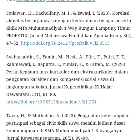
Setiawan, H., Dacholfany, M. I., & Iswati, I. (2023). Korelasi
aktivitas berorganisasi dengan kedisiplinan belajar peserta
didik MTs Muhammadiyah 1 Way Bungur Lampung Timur.
PROFETIK: Jurnal Mahasiswa Pendidikan Agama Islam, 3(2),
47–52.
https://doi.org/10.24127/profetik.v3i2.3515
Syaharuddin, S., Yamin, M., Hesti, A., Fitri, F., Putri, F. E.,
Rahmawati, I., Saputra, I., Yuniar, F., & Fatteh, M. (2026).
Peran kegiatan intrakurikuler dan ekstrakurikuler dalam
penguatan karakter dan kompetensi sosial siswa di
lingkungan sekolah. Jurnal Kependidikan Ki Hajar
Dewantara, 3(1), 61–80.
https://doi.org/10.36312/jurnalkhd.v3i1.254
Tavip, H., & Muthali’in, A. (2023). Penguatan keterampilan
partisipasi sebagai civic skills siswa melalui latihan dasar
kepemimpinan di SMA Muhammadiyah 1 Karanganyar.
Jurnal Kewarganegaraan, 20(2), 99–99.