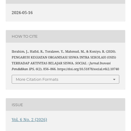
2026-05-16
HOW TO CITE
Ibrahim, J., Hafid, R., Toralawe, Y., Mahmud, M., & Koniyo, R. (2026).
PENGARUH KEGIATAN ORGANISASI SISWA INTRA SEKOLAH (OSIS)
TERHADAP AKTIVITAS BELAJAR SISWA.
SOCIAL : Jurnal Inovasi
Pendidikan IPS
,
6
(2), 856–866. https://doi.org/10.51878/social.v6i2.10740
More Citation Formats
ISSUE
Vol. 6 No. 2 (2026)