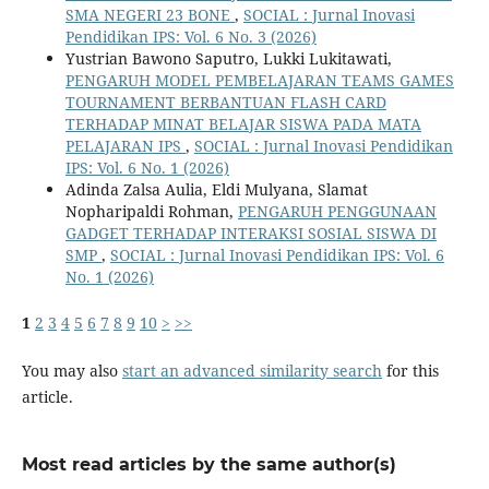
SMA NEGERI 23 BONE
,
SOCIAL : Jurnal Inovasi
Pendidikan IPS: Vol. 6 No. 3 (2026)
Yustrian Bawono Saputro, Lukki Lukitawati,
PENGARUH MODEL PEMBELAJARAN TEAMS GAMES
TOURNAMENT BERBANTUAN FLASH CARD
TERHADAP MINAT BELAJAR SISWA PADA MATA
PELAJARAN IPS
,
SOCIAL : Jurnal Inovasi Pendidikan
IPS: Vol. 6 No. 1 (2026)
Adinda Zalsa Aulia, Eldi Mulyana, Slamat
Nopharipaldi Rohman,
PENGARUH PENGGUNAAN
GADGET TERHADAP INTERAKSI SOSIAL SISWA DI
SMP
,
SOCIAL : Jurnal Inovasi Pendidikan IPS: Vol. 6
No. 1 (2026)
1
2
3
4
5
6
7
8
9
10
>
>>
You may also
start an advanced similarity search
for this
article.
Most read articles by the same author(s)