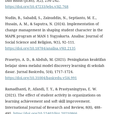
Dan Bisnis (JEBS), 3(2), 234–242.
https://doi.org/10.47233/jebs.v3i2.768
Nudin, B., Salsabil, S., Zainuddin, N., Septianto, M. E.,
Husain, A. M., & Saputra, N. (2024). Implementation of
change management in shaping student character in the
MAPK program at MAN 1 Yogyakarta. Analisa: Journal of
Social Science and Religion, 9(1), 92–111.
https://doi.org/10.18784/analisa.v9i1.2135
Prasetyo, A. D., & Abduh, M. (2021). Peningkatan keaktifan
belajar siswa melalui model discovery learning di sekolah
dasar. Jurnal Basicedu, 5(4), 1717–1724.
https://doi.org/10.31004/basicedu.v5i4.991
Ramadhanti, P., Afandi, T. Y., & Prastyaningtyas, E. W.
(2021). The effect of student activity in organizations on
learning achievement and soft skill improvement.
International Journal of Research and Review, 8(8), 488–
495.
https://doi.org/10.52403/ijrr.20210866