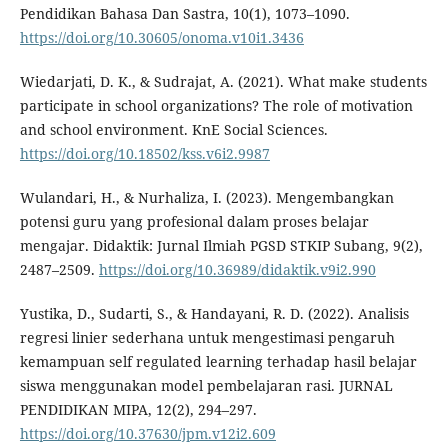
Pendidikan Bahasa Dan Sastra, 10(1), 1073–1090.
https://doi.org/10.30605/onoma.v10i1.3436
Wiedarjati, D. K., & Sudrajat, A. (2021). What make students
participate in school organizations? The role of motivation
and school environment. KnE Social Sciences.
https://doi.org/10.18502/kss.v6i2.9987
Wulandari, H., & Nurhaliza, I. (2023). Mengembangkan
potensi guru yang profesional dalam proses belajar
mengajar. Didaktik: Jurnal Ilmiah PGSD STKIP Subang, 9(2),
2487–2509.
https://doi.org/10.36989/didaktik.v9i2.990
Yustika, D., Sudarti, S., & Handayani, R. D. (2022). Analisis
regresi linier sederhana untuk mengestimasi pengaruh
kemampuan self regulated learning terhadap hasil belajar
siswa menggunakan model pembelajaran rasi. JURNAL
PENDIDIKAN MIPA, 12(2), 294–297.
https://doi.org/10.37630/jpm.v12i2.609