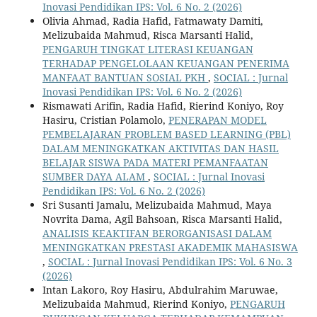
Inovasi Pendidikan IPS: Vol. 6 No. 2 (2026)
Olivia Ahmad, Radia Hafid, Fatmawaty Damiti,
Melizubaida Mahmud, Risca Marsanti Halid,
PENGARUH TINGKAT LITERASI KEUANGAN
TERHADAP PENGELOLAAN KEUANGAN PENERIMA
MANFAAT BANTUAN SOSIAL PKH
,
SOCIAL : Jurnal
Inovasi Pendidikan IPS: Vol. 6 No. 2 (2026)
Rismawati Arifin, Radia Hafid, Rierind Koniyo, Roy
Hasiru, Cristian Polamolo,
PENERAPAN MODEL
PEMBELAJARAN PROBLEM BASED LEARNING (PBL)
DALAM MENINGKATKAN AKTIVITAS DAN HASIL
BELAJAR SISWA PADA MATERI PEMANFAATAN
SUMBER DAYA ALAM
,
SOCIAL : Jurnal Inovasi
Pendidikan IPS: Vol. 6 No. 2 (2026)
Sri Susanti Jamalu, Melizubaida Mahmud, Maya
Novrita Dama, Agil Bahsoan, Risca Marsanti Halid,
ANALISIS KEAKTIFAN BERORGANISASI DALAM
MENINGKATKAN PRESTASI AKADEMIK MAHASISWA
,
SOCIAL : Jurnal Inovasi Pendidikan IPS: Vol. 6 No. 3
(2026)
Intan Lakoro, Roy Hasiru, Abdulrahim Maruwae,
Melizubaida Mahmud, Rierind Koniyo,
PENGARUH