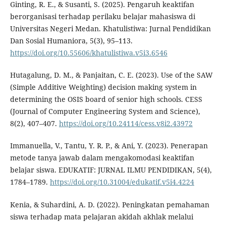
Ginting, R. E., & Susanti, S. (2025). Pengaruh keaktifan
berorganisasi terhadap perilaku belajar mahasiswa di
Universitas Negeri Medan. Khatulistiwa: Jurnal Pendidikan
Dan Sosial Humaniora, 5(3), 95–113.
https://doi.org/10.55606/khatulistiwa.v5i3.6546
Hutagalung, D. M., & Panjaitan, C. E. (2023). Use of the SAW
(Simple Additive Weighting) decision making system in
determining the OSIS board of senior high schools. CESS
(Journal of Computer Engineering System and Science),
8(2), 407–407.
https://doi.org/10.24114/cess.v8i2.43972
Immanuella, V., Tantu, Y. R. P., & Ani, Y. (2023). Penerapan
metode tanya jawab dalam mengakomodasi keaktifan
belajar siswa. EDUKATIF: JURNAL ILMU PENDIDIKAN, 5(4),
1784–1789.
https://doi.org/10.31004/edukatif.v5i4.4224
Kenia, & Suhardini, A. D. (2022). Peningkatan pemahaman
siswa terhadap mata pelajaran akidah akhlak melalui