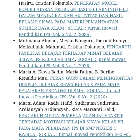
Hasiru, Cristian Polamolo,
PENERAPAN MODEL
PEMBELAJARAN PROBLEM BASED LEARNING (PBL)
DALAM MENINGKATKAN AKTIVITAS DAN HASIL
BELAJAR SISWA PADA MATERI PEMANFAATAN
SUMBER DAYA ALAM
,
SOCIAL : Jurnal Inovasi
Pendidikan IPS: Vol. 6 No. 2 (2026)
Mutmaina Ahmad, Meyko Panigoro, Rierind Koniyo,
Melizubaida Mahmud, Cristian Polamolo,
PENGARUH
FASILITAS BELAJAR TERHADAP MINAT BELAJAR
SISWA IPS KELAS VII SMP
,
SOCIAL : Jurnal Inovasi
Pendidikan IPS: Vol. 6 No. 1 (2026)
Maria A. Kewa Badin, Maria Fatima B. Beribe,
Renaldis Masi,
PERAN GURU DALAM MENINGKATKAN
DISIPLIN BELAJAR SISWA KELAS X PADA MATA
PELAJARAN EKONOMI DI SMA
,
SOCIAL : Jurnal
Inovasi Pendidikan IPS: Vol. 6 No. 3 (2026)
Marni Adam, Radia Hafid, Sudirman Sudirman,
Ardiansyah Ardiansyah, Risca Marsanti Halid,
PENGARUH MEDIA PEMBELAJARAN INTERAKTIF
TERHADAP MOTIVASI BELAJAR SISWA KELAS VII
PADA MATA PELAJARAN IPS DI SMP NEGERI 1
KABILA
,
SOCIAL : Jurnal Inovasi Pendidikan IPS: Vol.