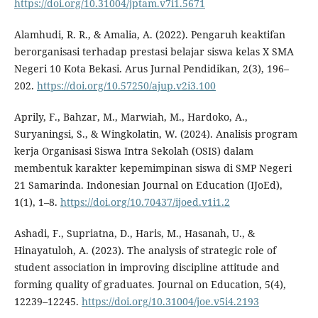
https://doi.org/10.31004/jptam.v7i1.5671
Alamhudi, R. R., & Amalia, A. (2022). Pengaruh keaktifan
berorganisasi terhadap prestasi belajar siswa kelas X SMA
Negeri 10 Kota Bekasi. Arus Jurnal Pendidikan, 2(3), 196–
202.
https://doi.org/10.57250/ajup.v2i3.100
Aprily, F., Bahzar, M., Marwiah, M., Hardoko, A.,
Suryaningsi, S., & Wingkolatin, W. (2024). Analisis program
kerja Organisasi Siswa Intra Sekolah (OSIS) dalam
membentuk karakter kepemimpinan siswa di SMP Negeri
21 Samarinda. Indonesian Journal on Education (IJoEd),
1(1), 1–8.
https://doi.org/10.70437/ijoed.v1i1.2
Ashadi, F., Supriatna, D., Haris, M., Hasanah, U., &
Hinayatuloh, A. (2023). The analysis of strategic role of
student association in improving discipline attitude and
forming quality of graduates. Journal on Education, 5(4),
12239–12245.
https://doi.org/10.31004/joe.v5i4.2193