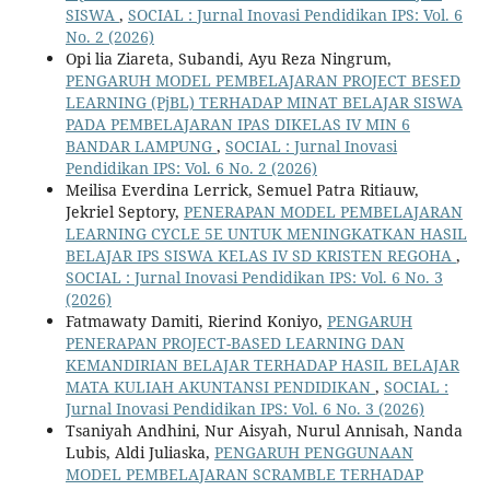
SISWA
,
SOCIAL : Jurnal Inovasi Pendidikan IPS: Vol. 6
No. 2 (2026)
Opi lia Ziareta, Subandi, Ayu Reza Ningrum,
PENGARUH MODEL PEMBELAJARAN PROJECT BESED
LEARNING (PjBL) TERHADAP MINAT BELAJAR SISWA
PADA PEMBELAJARAN IPAS DIKELAS IV MIN 6
BANDAR LAMPUNG
,
SOCIAL : Jurnal Inovasi
Pendidikan IPS: Vol. 6 No. 2 (2026)
Meilisa Everdina Lerrick, Semuel Patra Ritiauw,
Jekriel Septory,
PENERAPAN MODEL PEMBELAJARAN
LEARNING CYCLE 5E UNTUK MENINGKATKAN HASIL
BELAJAR IPS SISWA KELAS IV SD KRISTEN REGOHA
,
SOCIAL : Jurnal Inovasi Pendidikan IPS: Vol. 6 No. 3
(2026)
Fatmawaty Damiti, Rierind Koniyo,
PENGARUH
PENERAPAN PROJECT-BASED LEARNING DAN
KEMANDIRIAN BELAJAR TERHADAP HASIL BELAJAR
MATA KULIAH AKUNTANSI PENDIDIKAN
,
SOCIAL :
Jurnal Inovasi Pendidikan IPS: Vol. 6 No. 3 (2026)
Tsaniyah Andhini, Nur Aisyah, Nurul Annisah, Nanda
Lubis, Aldi Juliaska,
PENGARUH PENGGUNAAN
MODEL PEMBELAJARAN SCRAMBLE TERHADAP