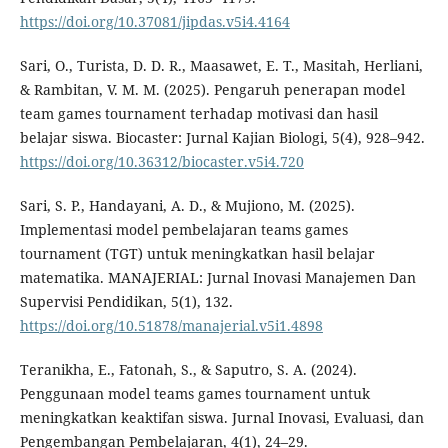
https://doi.org/10.37081/jipdas.v5i4.4164
Sari, O., Turista, D. D. R., Maasawet, E. T., Masitah, Herliani,
& Rambitan, V. M. M. (2025). Pengaruh penerapan model
team games tournament terhadap motivasi dan hasil
belajar siswa. Biocaster: Jurnal Kajian Biologi, 5(4), 928–942.
https://doi.org/10.36312/biocaster.v5i4.720
Sari, S. P., Handayani, A. D., & Mujiono, M. (2025).
Implementasi model pembelajaran teams games
tournament (TGT) untuk meningkatkan hasil belajar
matematika. MANAJERIAL: Jurnal Inovasi Manajemen Dan
Supervisi Pendidikan, 5(1), 132.
https://doi.org/10.51878/manajerial.v5i1.4898
Teranikha, E., Fatonah, S., & Saputro, S. A. (2024).
Penggunaan model teams games tournament untuk
meningkatkan keaktifan siswa. Jurnal Inovasi, Evaluasi, dan
Pengembangan Pembelajaran, 4(1), 24–29.