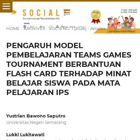
HOME
/
ARCHIVES
/
VOL. 6 NO. 1 (2026)
/
Articles
PENGARUH MODEL
PEMBELAJARAN TEAMS GAMES
TOURNAMENT BERBANTUAN
FLASH CARD TERHADAP MINAT
BELAJAR SISWA PADA MATA
PELAJARAN IPS
Yustrian Bawono Saputro
Universitas Negeri Semarang
Lukki Lukitawati