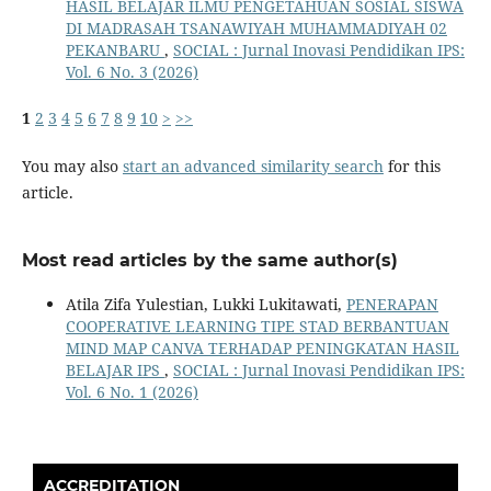
HASIL BELAJAR ILMU PENGETAHUAN SOSIAL SISWA
DI MADRASAH TSANAWIYAH MUHAMMADIYAH 02
PEKANBARU
,
SOCIAL : Jurnal Inovasi Pendidikan IPS:
Vol. 6 No. 3 (2026)
1
2
3
4
5
6
7
8
9
10
>
>>
You may also
start an advanced similarity search
for this
article.
Most read articles by the same author(s)
Atila Zifa Yulestian, Lukki Lukitawati,
PENERAPAN
COOPERATIVE LEARNING TIPE STAD BERBANTUAN
MIND MAP CANVA TERHADAP PENINGKATAN HASIL
BELAJAR IPS
,
SOCIAL : Jurnal Inovasi Pendidikan IPS:
Vol. 6 No. 1 (2026)
ACCREDITATION