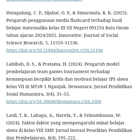
Hutagalung, C. P., Sijabat, O. P., & Simarmata, R. K. (2025).
Pengaruh penggunaan media flashcard terhadap hasil
belajar matematika kelas III SD Negeri 091254 Batu Onom
tahun ajaran 2024/2025. Innovative: Journal of Social
Science Research, 5, 11519–11536.
https://doi.org/10.31004/innovative.v5i4.21196
Labibah, D. S., & Pratama, H. (2024). Pengaruh model
pembelajaran team games tournament terhadap
kemampuan berpikir kritis dan motivasi belajar IPS siswa
kelas VII di MTsN 1 Nganjuk. Dewantara: Jurnal Pendidikan
Sosial Humaniora, 3(4), 31–53.
https://doi.org/10.30640/dewantara.v3i4.3309
Laoli, T. R., Lahagu, A., Harefa, Y., & Telaumbanua, W.
(2024). Faktor-faktor yang mempengaruhi minat belajar
siswa di kelas VIII SMP. Jurnal Inovasi Penelitian Pendidikan
dan Pembelajaran, 4(4), 195–222.