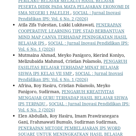
PERILAKU BELAJAR MELALUI HASIL BELAJAR
PESERTA DIDIK PADA MATA PELAJARAN EKONOMI DI
SMA NEGERI 1 PALELEH
,
SOCIAL : Jurnal Inovasi
Pendidikan IPS: Vol. 6 No. 2 (2026)
Atila Zifa Yulestian, Lukki Lukitawati,
PENERAPAN
COOPERATIVE LEARNING TIPE STAD BERBANTUAN
MIND MAP CANVA TERHADAP PENINGKATAN HASIL
BELAJAR IPS
,
SOCIAL : Jurnal Inovasi Pendidikan IPS:
Vol. 6 No. 1 (2026)
Mutmaina Ahmad, Meyko Panigoro, Rierind Koniyo,
Melizubaida Mahmud, Cristian Polamolo,
PENGARUH
FASILITAS BELAJAR TERHADAP MINAT BELAJAR
SISWA IPS KELAS VII SMP
,
SOCIAL : Jurnal Inovasi
Pendidikan IPS: Vol. 6 No. 1 (2026)
Afrina, Roy Hasiru, Cristian Polamolo, Meyko
Panigoro, Sudirman,
PENGARUH KREATIVITAS
MENGAJAR GURU TERHADAP HASIL BELAJAR SISWA
IPS TERPADU
,
SOCIAL : Jurnal Inovasi Pendidikan IPS:
Vol. 6 No. 2 (2026)
Elen Abdullah, Roy Hasiru, Imam Prawiranegara
Gani, Frahmawati Bumulo, Sudirman Sudirman,
PENERAPAN METODE PEMBELAJARAN IPS WORD
SQUARE UNTUK MENINGKATKAN HASIL BELAJAR