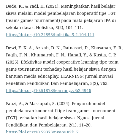
Dede, K., & Yadi, H. (2021). Meningkatkan hasil belajar
siswa melalui model pembelajaran kooperatif tipe TGT
(teams games tournament) pada mata pelajaran IPA di
sekolah dasar. Holistika, 5(2), 104–111.
https://doi.org/10.24853/holistika.5.2.104-111
Dewi, E. K. A., Azizah, D. N., Ratnasari, D., Khasanah, E. R.,
Faqih, F. N., Khumairoh, F. N., Hanafi, Y., & Kustia, C. P.
(2025). Efektivitas model cooperative learning tipe team
game tournament terhadap hasil belajar siswa dengan
bantuan media educaplay. LEARNING: Jurnal Inovasi
Penelitian Pendidikan Dan Pembelajaran, 5(2), 763.
https://doi.org/10.51878/learning.v5i2.4946
Fauzi, A., & Masrupah, S. (2024). Pengaruh model
pembelajaran kooperatif tipe team games tournament
(TGT) terhadap hasil belajar siswa. Ngaos: Jurnal
Pendidikan dan Pembelajaran, 2(1), 11–20.
https://doi.org/10.59373/ngaos.v2i1.7