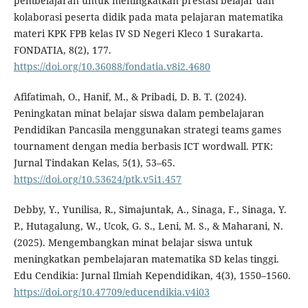
pembelajaran untuk meningkatkan prestasi belajar dan
kolaborasi peserta didik pada mata pelajaran matematika
materi KPK FPB kelas IV SD Negeri Kleco 1 Surakarta.
FONDATIA, 8(2), 177.
https://doi.org/10.36088/fondatia.v8i2.4680
Afifatimah, O., Hanif, M., & Pribadi, D. B. T. (2024).
Peningkatan minat belajar siswa dalam pembelajaran
Pendidikan Pancasila menggunakan strategi teams games
tournament dengan media berbasis ICT wordwall. PTK:
Jurnal Tindakan Kelas, 5(1), 53–65.
https://doi.org/10.53624/ptk.v5i1.457
Debby, Y., Yunilisa, R., Simajuntak, A., Sinaga, F., Sinaga, Y.
P., Hutagalung, W., Ucok, G. S., Leni, M. S., & Maharani, N.
(2025). Mengembangkan minat belajar siswa untuk
meningkatkan pembelajaran matematika SD kelas tinggi.
Edu Cendikia: Jurnal Ilmiah Kependidikan, 4(3), 1550–1560.
https://doi.org/10.47709/educendikia.v4i03