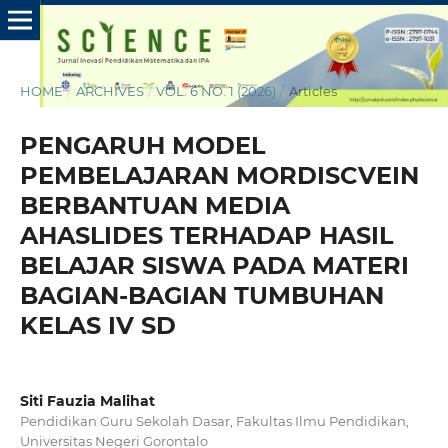
HOME
/
ARCHIVES
/
VOL. 6 NO. 1 (2026)
/
Articles
PENGARUH MODEL
PEMBELAJARAN MORDISCVEIN
BERBANTUAN MEDIA
AHASLIDES TERHADAP HASIL
BELAJAR SISWA PADA MATERI
BAGIAN-BAGIAN TUMBUHAN
KELAS IV SD
Siti Fauzia Malihat
Pendidikan Guru Sekolah Dasar, Fakultas Ilmu Pendidikan,
Universitas Negeri Gorontalo