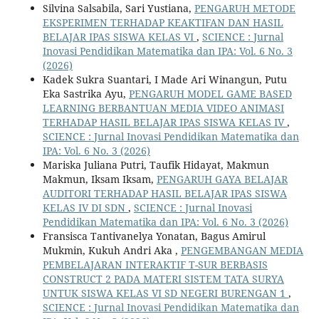
Silvina Salsabila, Sari Yustiana,
PENGARUH METODE
EKSPERIMEN TERHADAP KEAKTIFAN DAN HASIL
BELAJAR IPAS SISWA KELAS VI
,
SCIENCE : Jurnal
Inovasi Pendidikan Matematika dan IPA: Vol. 6 No. 3
(2026)
Kadek Sukra Suantari, I Made Ari Winangun, Putu
Eka Sastrika Ayu,
PENGARUH MODEL GAME BASED
LEARNING BERBANTUAN MEDIA VIDEO ANIMASI
TERHADAP HASIL BELAJAR IPAS SISWA KELAS IV
,
SCIENCE : Jurnal Inovasi Pendidikan Matematika dan
IPA: Vol. 6 No. 3 (2026)
Mariska Juliana Putri, Taufik Hidayat, Makmun
Makmun, Iksam Iksam,
PENGARUH GAYA BELAJAR
AUDITORI TERHADAP HASIL BELAJAR IPAS SISWA
KELAS IV DI SDN
,
SCIENCE : Jurnal Inovasi
Pendidikan Matematika dan IPA: Vol. 6 No. 3 (2026)
Fransisca Tantivanelya Yonatan, Bagus Amirul
Mukmin, Kukuh Andri Aka ,
PENGEMBANGAN MEDIA
PEMBELAJARAN INTERAKTIF T-SUR BERBASIS
CONSTRUCT 2 PADA MATERI SISTEM TATA SURYA
UNTUK SISWA KELAS VI SD NEGERI BURENGAN 1
,
SCIENCE : Jurnal Inovasi Pendidikan Matematika dan