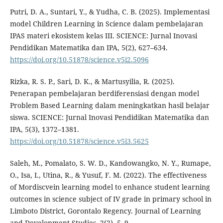
Putri, D. A., Suntari, Y., & Yudha, C. B. (2025). Implementasi
model Children Learning in Science dalam pembelajaran
IPAS materi ekosistem kelas III. SCIENCE: Jurnal Inovasi
Pendidikan Matematika dan IPA, 5(2), 627–634.
https://doi.org/10.51878/science.v5i2.5096
Rizka, R. S. P., Sari, D. K., & Martusyilia, R. (2025).
Penerapan pembelajaran berdiferensiasi dengan model
Problem Based Learning dalam meningkatkan hasil belajar
siswa. SCIENCE: Jurnal Inovasi Pendidikan Matematika dan
IPA, 5(3), 1372–1381.
https://doi.org/10.51878/science.v5i3.5625
Saleh, M., Pomalato, S. W. D., Kandowangko, N. Y., Rumape,
O., Isa, I., Utina, R., & Yusuf, F. M. (2022). The effectiveness
of Mordiscvein learning model to enhance student learning
outcomes in science subject of IV grade in primary school in
Limboto District, Gorontalo Regency. Journal of Learning
and Development Studies, 2(2), 5–9.