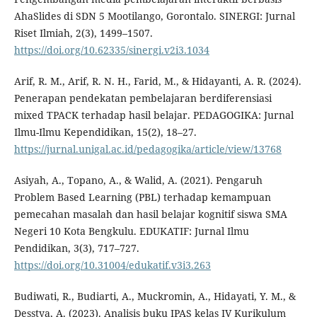
AhaSlides di SDN 5 Mootilango, Gorontalo. SINERGI: Jurnal
Riset Ilmiah, 2(3), 1499–1507.
https://doi.org/10.62335/sinergi.v2i3.1034
Arif, R. M., Arif, R. N. H., Farid, M., & Hidayanti, A. R. (2024).
Penerapan pendekatan pembelajaran berdiferensiasi
mixed TPACK terhadap hasil belajar. PEDAGOGIKA: Jurnal
Ilmu-Ilmu Kependidikan, 15(2), 18–27.
https://jurnal.unigal.ac.id/pedagogika/article/view/13768
Asiyah, A., Topano, A., & Walid, A. (2021). Pengaruh
Problem Based Learning (PBL) terhadap kemampuan
pemecahan masalah dan hasil belajar kognitif siswa SMA
Negeri 10 Kota Bengkulu. EDUKATIF: Jurnal Ilmu
Pendidikan, 3(3), 717–727.
https://doi.org/10.31004/edukatif.v3i3.263
Budiwati, R., Budiarti, A., Muckromin, A., Hidayati, Y. M., &
Desstya, A. (2023). Analisis buku IPAS kelas IV Kurikulum