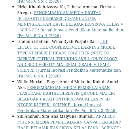
IPA: Vol. 6 No. 3 (2026)
Rizka Khaulah Asysyaffa, Pebrisa Amrina, Fitriana
Siregar,
PENGEMBANGAN MEDIA DIGITAL
INTERAKTIF BERBASIS QUR’ANI UNTUK
MENINGKATKAN HASIL BELAJAR IPA SISWA KELAS V
,
SCIENCE : Jurnal Inovasi Pendidikan Matematika dan
IPA: Vol. 6 No. 3 (2026)
Isfahani Isfahani, Wina Dyah Puspita Sari,
THE
EFFECT OF THE COOPERATIVE LEARNING MODEL
TYPE NUMBERED HEADS TOGETHER (NHT) TO
IMPROVE CRITICAL THINKING SKILL ON ECOLOGY
AND BIODIVERSITY MATERIAL GRADE VII SMP
,
SCIENCE : Jurnal Inovasi Pendidikan Matematika dan
IPA: Vol. 6 No. 1 (2026)
Wafiq Nurlaili, Bagus Amirul Mukmin, Kukuh Andri
Aka,
PENGEMBANGAN MEDIA PEMBELAJARAN
FLASHCARD DIGITAL BERBASIS QR CODE MATERI
BILANGAN CACAH UNTUK SISWA KELAS IV SD
NEGERI KLEPEK
,
SCIENCE : Jurnal Inovasi
Pendidikan Matematika dan IPA: Vol. 6 No. 3 (2026)
Siti Aminah, Sita Isna Malyuna, Sumadi,
ANALISIS
POTENSI MEDIA PEMBELAJARAN CANVA TERHADAP
HASIL BELAJAR IPAS SISWA KELAS IV SD
,
SCIENCE :