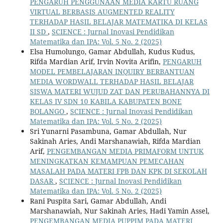
PENGARUH PENGGUNAAN MEDIA KARTU RUANG
VIRTUAL BERBASIS AUGMENTED REALITY
TERHADAP HASIL BELAJAR MATEMATIKA DI KELAS
II SD
,
SCIENCE : Jurnal Inovasi Pendidikan
Matematika dan IPA: Vol. 5 No. 2 (2025)
Elsa Humolungo, Gamar Abdullah, Kudus Kudus,
Rifda Mardian Arif, Irvin Novita Arifin,
PENGARUH
MODEL PEMBELAJARAN INQUIRY BERBANTUAN
MEDIA WORDWALL TERHADAP HASIL BELAJAR
SISWA MATERI WUJUD ZAT DAN PERUBAHANNYA DI
KELAS IV SDN 10 KABILA KABUPATEN BONE
BOLANGO
,
SCIENCE : Jurnal Inovasi Pendidikan
Matematika dan IPA: Vol. 5 No. 2 (2025)
Sri Yunarni Pasambuna, Gamar Abdullah, Nur
Sakinah Aries, Andi Marshanawiah, Rifda Mardian
Arif,
PENGEMBANGAN MEDIA PRIMAFORM UNTUK
MENINGKATKAN KEMAMPUAN PEMECAHAN
MASALAH PADA MATERI FPB DAN KPK DI SEKOLAH
DASAR
,
SCIENCE : Jurnal Inovasi Pendidikan
Matematika dan IPA: Vol. 5 No. 2 (2025)
Rani Puspita Sari, Gamar Abdullah, Andi
Marshanawiah, Nur Sakinah Aries, Hadi Yamin Assel,
PENGEMBANGAN MEDIA PUPPIM PADA MATERI