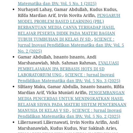
Matematika dan IPA: Vol. 5 No. 1 (2025)
Nurhayati Lahay, Gamar Abdullah, Kudus Kudus,
Rifda Mardian Arif, Irvin Novita Arifin,
PENGARUH
MODEL PROBLEM BASED LEARNING (PBL)
BERBANTUAN MEDIA CANVA TERHADAP HASIL
BELAJAR PESERTA DIDIK PADA MATERI BAGIAN
TUBUH TUMBUHAN DI KELAS IV SD
,
SCIENCE :
Jurnal Inovasi Pendidikan Matematika dan IPA: Vol. 5
No. 2 (2025)
Gamar Abdullah, Isnanto Isnanto, Andi
Marshanawiah, Muh. Sahman Rahman,
EVALUASI
PEMBELAJARAN IPA BERBASIS HOTS DI SD
LABORATORIUM UNG
,
SCIENCE : Jurnal Inovasi
Pendidikan Matematika dan IPA: Vol. 5 No. 3 (2025)
Siltiany Maku, Gamar Abdulla, Isnanto Isnanto, Rifda
Mardian Arif, Vicka Muniati Arifin,
PENGEMBANGAN
MEDIA PENCERDAS UNTUK MENINGKATKAN HASIL
BELAJAR SISWA PADA MATERI SISTEM PENCERNAAN
MANUSIA DI KELAS V SD
,
SCIENCE : Jurnal Inovasi
Pendidikan Matematika dan IPA: Vol. 5 No. 2 (2025)
Liliernawati Liliernawati, Irvin Novita Arifin, Andi
Marshanawiah, Kudus Kudus, Nur Sakinah Aries,