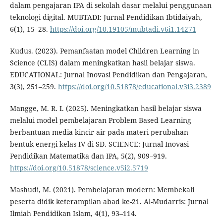
dalam pengajaran IPA di sekolah dasar melalui penggunaan
teknologi digital. MUBTADI: Jurnal Pendidikan Ibtidaiyah,
6(1), 15–28.
https://doi.org/10.19105/mubtadi.v6i1.14271
Kudus. (2023). Pemanfaatan model Children Learning in
Science (CLIS) dalam meningkatkan hasil belajar siswa.
EDUCATIONAL: Jurnal Inovasi Pendidikan dan Pengajaran,
3(3), 251–259.
https://doi.org/10.51878/educational.v3i3.2389
Mangge, M. R. I. (2025). Meningkatkan hasil belajar siswa
melalui model pembelajaran Problem Based Learning
berbantuan media kincir air pada materi perubahan
bentuk energi kelas IV di SD. SCIENCE: Jurnal Inovasi
Pendidikan Matematika dan IPA, 5(2), 909–919.
https://doi.org/10.51878/science.v5i2.5719
Mashudi, M. (2021). Pembelajaran modern: Membekali
peserta didik keterampilan abad ke-21. Al-Mudarris: Jurnal
Ilmiah Pendidikan Islam, 4(1), 93–114.