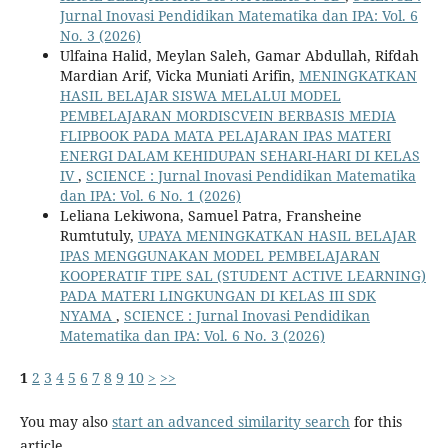
Jurnal Inovasi Pendidikan Matematika dan IPA: Vol. 6
No. 3 (2026)
Ulfaina Halid, Meylan Saleh, Gamar Abdullah, Rifdah
Mardian Arif, Vicka Muniati Arifin,
MENINGKATKAN
HASIL BELAJAR SISWA MELALUI MODEL
PEMBELAJARAN MORDISCVEIN BERBASIS MEDIA
FLIPBOOK PADA MATA PELAJARAN IPAS MATERI
ENERGI DALAM KEHIDUPAN SEHARI-HARI DI KELAS
IV
,
SCIENCE : Jurnal Inovasi Pendidikan Matematika
dan IPA: Vol. 6 No. 1 (2026)
Leliana Lekiwona, Samuel Patra, Fransheine
Rumtutuly,
UPAYA MENINGKATKAN HASIL BELAJAR
IPAS MENGGUNAKAN MODEL PEMBELAJARAN
KOOPERATIF TIPE SAL (STUDENT ACTIVE LEARNING)
PADA MATERI LINGKUNGAN DI KELAS III SDK
NYAMA
,
SCIENCE : Jurnal Inovasi Pendidikan
Matematika dan IPA: Vol. 6 No. 3 (2026)
1
2
3
4
5
6
7
8
9
10
>
>>
You may also
start an advanced similarity search
for this
article.