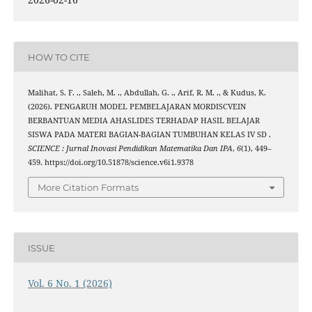
HOW TO CITE
Malihat, S. F. ., Saleh, M. ., Abdullah, G. ., Arif, R. M. ., & Kudus, K.
(2026). PENGARUH MODEL PEMBELAJARAN MORDISCVEIN
BERBANTUAN MEDIA AHASLIDES TERHADAP HASIL BELAJAR
SISWA PADA MATERI BAGIAN-BAGIAN TUMBUHAN KELAS IV SD .
SCIENCE : Jurnal Inovasi Pendidikan Matematika Dan IPA
,
6
(1), 449–
459. https://doi.org/10.51878/science.v6i1.9378
More Citation Formats
ISSUE
Vol. 6 No. 1 (2026)