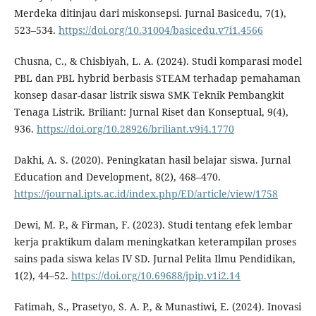
Merdeka ditinjau dari miskonsepsi. Jurnal Basicedu, 7(1),
523–534.
https://doi.org/10.31004/basicedu.v7i1.4566
Chusna, C., & Chisbiyah, L. A. (2024). Studi komparasi model
PBL dan PBL hybrid berbasis STEAM terhadap pemahaman
konsep dasar-dasar listrik siswa SMK Teknik Pembangkit
Tenaga Listrik. Briliant: Jurnal Riset dan Konseptual, 9(4),
936.
https://doi.org/10.28926/briliant.v9i4.1770
Dakhi, A. S. (2020). Peningkatan hasil belajar siswa. Jurnal
Education and Development, 8(2), 468–470.
https://journal.ipts.ac.id/index.php/ED/article/view/1758
Dewi, M. P., & Firman, F. (2023). Studi tentang efek lembar
kerja praktikum dalam meningkatkan keterampilan proses
sains pada siswa kelas IV SD. Jurnal Pelita Ilmu Pendidikan,
1(2), 44–52.
https://doi.org/10.69688/jpip.v1i2.14
Fatimah, S., Prasetyo, S. A. P., & Munastiwi, E. (2024). Inovasi