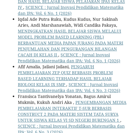
DAN HASIL BELAJAR SISWA PELAJARAN IPAS KELAS
IV
,
SCIENCE : Jurnal Inovasi Pendidikan Matematika
dan IPA: Vol. 6 No. 1 (2026)
Iqdal Ade Putra Ruku, Kudus Kudus, Nur Sakinah
Aries, Andi Marshanawiah, Widi Candika Pakaya,
MENINGKATKAN HASIL BELAJAR SISWA MELALUI
MODEL PROBLEM BASED LEARNING (PBL)
BERBANTUAN MEDIA PAPAN JURANG PADA MATERI
PENJUMLAHAN DAN PENGURANGAN BILANGAN
CACAH DI KELAS II
,
SCIENCE : Jurnal Inovasi
Pendidikan Matematika dan IPA: Vol. 6 No. 1 (2026)
Afif Amalia, Jailani Jailani,
PENGARUH
PEMBELAJARAN ZEP QUIZ BERBASIS PROBLEM
BASED LEARNING TERHADAP HASIL BELAJAR
BIOLOGI KELAS IX SMP
,
SCIENCE : Jurnal Inovasi
Pendidikan Matematika dan IPA: Vol. 6 No. 3 (2026)
Fransisca Tantivanelya Yonatan, Bagus Amirul
Mukmin, Kukuh Andri Aka ,
PENGEMBANGAN MEDIA
PEMBELAJARAN INTERAKTIF T-SUR BERBASIS
CONSTRUCT 2 PADA MATERI SISTEM TATA SURYA
UNTUK SISWA KELAS VI SD NEGERI BURENGAN 1
,
SCIENCE : Jurnal Inovasi Pendidikan Matematika dan
IPA: Vol. 6 No. 3 (2026)