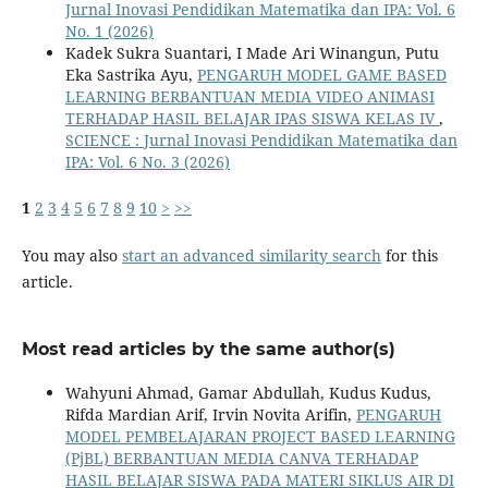
Jurnal Inovasi Pendidikan Matematika dan IPA: Vol. 6
No. 1 (2026)
Kadek Sukra Suantari, I Made Ari Winangun, Putu
Eka Sastrika Ayu,
PENGARUH MODEL GAME BASED
LEARNING BERBANTUAN MEDIA VIDEO ANIMASI
TERHADAP HASIL BELAJAR IPAS SISWA KELAS IV
,
SCIENCE : Jurnal Inovasi Pendidikan Matematika dan
IPA: Vol. 6 No. 3 (2026)
1
2
3
4
5
6
7
8
9
10
>
>>
You may also
start an advanced similarity search
for this
article.
Most read articles by the same author(s)
Wahyuni Ahmad, Gamar Abdullah, Kudus Kudus,
Rifda Mardian Arif, Irvin Novita Arifin,
PENGARUH
MODEL PEMBELAJARAN PROJECT BASED LEARNING
(PjBL) BERBANTUAN MEDIA CANVA TERHADAP
HASIL BELAJAR SISWA PADA MATERI SIKLUS AIR DI