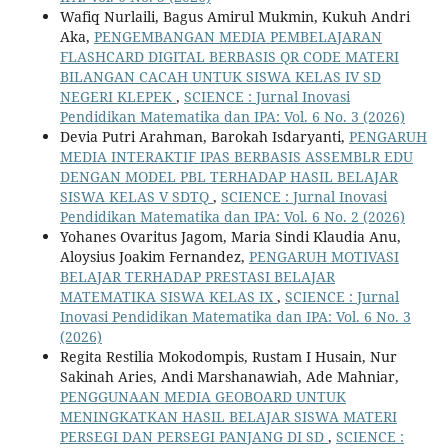
Wafiq Nurlaili, Bagus Amirul Mukmin, Kukuh Andri
Aka,
PENGEMBANGAN MEDIA PEMBELAJARAN
FLASHCARD DIGITAL BERBASIS QR CODE MATERI
BILANGAN CACAH UNTUK SISWA KELAS IV SD
NEGERI KLEPEK
,
SCIENCE : Jurnal Inovasi
Pendidikan Matematika dan IPA: Vol. 6 No. 3 (2026)
Devia Putri Arahman, Barokah Isdaryanti,
PENGARUH
MEDIA INTERAKTIF IPAS BERBASIS ASSEMBLR EDU
DENGAN MODEL PBL TERHADAP HASIL BELAJAR
SISWA KELAS V SDTQ
,
SCIENCE : Jurnal Inovasi
Pendidikan Matematika dan IPA: Vol. 6 No. 2 (2026)
Yohanes Ovaritus Jagom, Maria Sindi Klaudia Anu,
Aloysius Joakim Fernandez,
PENGARUH MOTIVASI
BELAJAR TERHADAP PRESTASI BELAJAR
MATEMATIKA SISWA KELAS IX
,
SCIENCE : Jurnal
Inovasi Pendidikan Matematika dan IPA: Vol. 6 No. 3
(2026)
Regita Restilia Mokodompis, Rustam I Husain, Nur
Sakinah Aries, Andi Marshanawiah, Ade Mahniar,
PENGGUNAAN MEDIA GEOBOARD UNTUK
MENINGKATKAN HASIL BELAJAR SISWA MATERI
PERSEGI DAN PERSEGI PANJANG DI SD
,
SCIENCE :