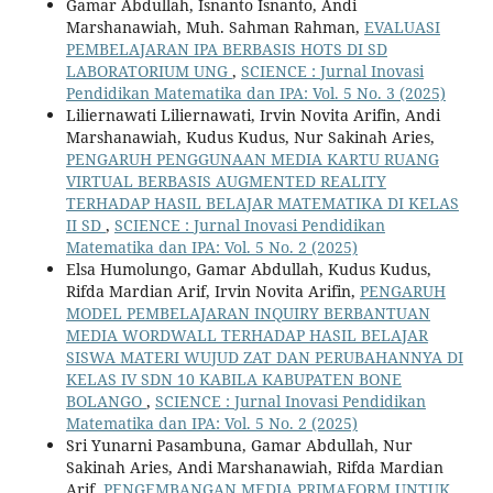
Gamar Abdullah, Isnanto Isnanto, Andi
Marshanawiah, Muh. Sahman Rahman,
EVALUASI
PEMBELAJARAN IPA BERBASIS HOTS DI SD
LABORATORIUM UNG
,
SCIENCE : Jurnal Inovasi
Pendidikan Matematika dan IPA: Vol. 5 No. 3 (2025)
Liliernawati Liliernawati, Irvin Novita Arifin, Andi
Marshanawiah, Kudus Kudus, Nur Sakinah Aries,
PENGARUH PENGGUNAAN MEDIA KARTU RUANG
VIRTUAL BERBASIS AUGMENTED REALITY
TERHADAP HASIL BELAJAR MATEMATIKA DI KELAS
II SD
,
SCIENCE : Jurnal Inovasi Pendidikan
Matematika dan IPA: Vol. 5 No. 2 (2025)
Elsa Humolungo, Gamar Abdullah, Kudus Kudus,
Rifda Mardian Arif, Irvin Novita Arifin,
PENGARUH
MODEL PEMBELAJARAN INQUIRY BERBANTUAN
MEDIA WORDWALL TERHADAP HASIL BELAJAR
SISWA MATERI WUJUD ZAT DAN PERUBAHANNYA DI
KELAS IV SDN 10 KABILA KABUPATEN BONE
BOLANGO
,
SCIENCE : Jurnal Inovasi Pendidikan
Matematika dan IPA: Vol. 5 No. 2 (2025)
Sri Yunarni Pasambuna, Gamar Abdullah, Nur
Sakinah Aries, Andi Marshanawiah, Rifda Mardian
Arif,
PENGEMBANGAN MEDIA PRIMAFORM UNTUK