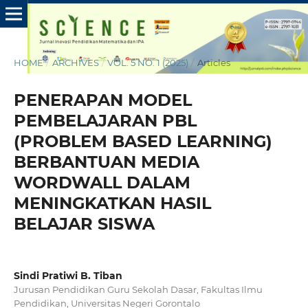
HOME
/
ARCHIVES
/
VOL. 5 NO. 1 (2025)
/
Articles
PENERAPAN MODEL
PEMBELAJARAN PBL
(PROBLEM BASED LEARNING)
BERBANTUAN MEDIA
WORDWALL DALAM
MENINGKATKAN HASIL
BELAJAR SISWA
Sindi Pratiwi B. Tiban
Jurusan Pendidikan Guru Sekolah Dasar, Fakultas Ilmu
Pendidikan, Universitas Negeri Gorontalo