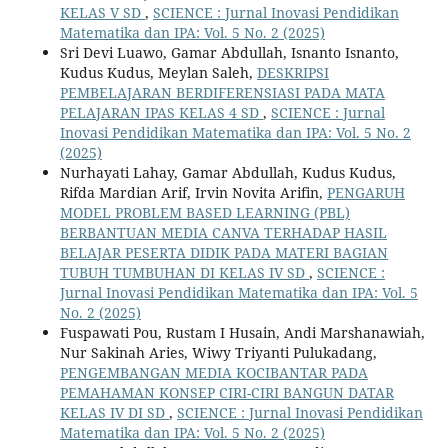
KELAS V SD
,
SCIENCE : Jurnal Inovasi Pendidikan
Matematika dan IPA: Vol. 5 No. 2 (2025)
Sri Devi Luawo, Gamar Abdullah, Isnanto Isnanto,
Kudus Kudus, Meylan Saleh,
DESKRIPSI
PEMBELAJARAN BERDIFERENSIASI PADA MATA
PELAJARAN IPAS KELAS 4 SD
,
SCIENCE : Jurnal
Inovasi Pendidikan Matematika dan IPA: Vol. 5 No. 2
(2025)
Nurhayati Lahay, Gamar Abdullah, Kudus Kudus,
Rifda Mardian Arif, Irvin Novita Arifin,
PENGARUH
MODEL PROBLEM BASED LEARNING (PBL)
BERBANTUAN MEDIA CANVA TERHADAP HASIL
BELAJAR PESERTA DIDIK PADA MATERI BAGIAN
TUBUH TUMBUHAN DI KELAS IV SD
,
SCIENCE :
Jurnal Inovasi Pendidikan Matematika dan IPA: Vol. 5
No. 2 (2025)
Fuspawati Pou, Rustam I Husain, Andi Marshanawiah,
Nur Sakinah Aries, Wiwy Triyanti Pulukadang,
PENGEMBANGAN MEDIA KOCIBANTAR PADA
PEMAHAMAN KONSEP CIRI-CIRI BANGUN DATAR
KELAS IV DI SD
,
SCIENCE : Jurnal Inovasi Pendidikan
Matematika dan IPA: Vol. 5 No. 2 (2025)