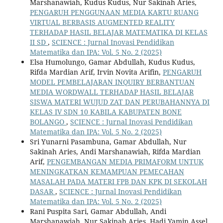
Marshanawiah, Kudus Kudus, Nur Sakinah Aries,
PENGARUH PENGGUNAAN MEDIA KARTU RUANG
VIRTUAL BERBASIS AUGMENTED REALITY
TERHADAP HASIL BELAJAR MATEMATIKA DI KELAS
II SD
,
SCIENCE : Jurnal Inovasi Pendidikan
Matematika dan IPA: Vol. 5 No. 2 (2025)
Elsa Humolungo, Gamar Abdullah, Kudus Kudus,
Rifda Mardian Arif, Irvin Novita Arifin,
PENGARUH
MODEL PEMBELAJARAN INQUIRY BERBANTUAN
MEDIA WORDWALL TERHADAP HASIL BELAJAR
SISWA MATERI WUJUD ZAT DAN PERUBAHANNYA DI
KELAS IV SDN 10 KABILA KABUPATEN BONE
BOLANGO
,
SCIENCE : Jurnal Inovasi Pendidikan
Matematika dan IPA: Vol. 5 No. 2 (2025)
Sri Yunarni Pasambuna, Gamar Abdullah, Nur
Sakinah Aries, Andi Marshanawiah, Rifda Mardian
Arif,
PENGEMBANGAN MEDIA PRIMAFORM UNTUK
MENINGKATKAN KEMAMPUAN PEMECAHAN
MASALAH PADA MATERI FPB DAN KPK DI SEKOLAH
DASAR
,
SCIENCE : Jurnal Inovasi Pendidikan
Matematika dan IPA: Vol. 5 No. 2 (2025)
Rani Puspita Sari, Gamar Abdullah, Andi
Marshanawiah, Nur Sakinah Aries, Hadi Yamin Assel,