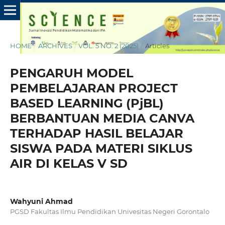
HOME
/
ARCHIVES
/
VOL. 5 NO. 2 (2025)
/
Articles
PENGARUH MODEL
PEMBELAJARAN PROJECT
BASED LEARNING (PjBL)
BERBANTUAN MEDIA CANVA
TERHADAP HASIL BELAJAR
SISWA PADA MATERI SIKLUS
AIR DI KELAS V SD
Wahyuni Ahmad
PGSD Fakultas Ilmu Pendidikan Univesitas Negeri Gorontalo