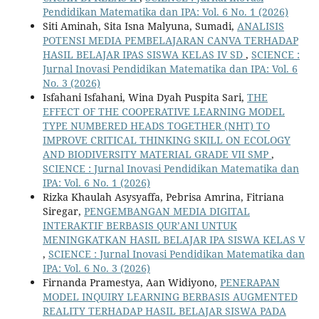
Pendidikan Matematika dan IPA: Vol. 6 No. 1 (2026)
Siti Aminah, Sita Isna Malyuna, Sumadi,
ANALISIS
POTENSI MEDIA PEMBELAJARAN CANVA TERHADAP
HASIL BELAJAR IPAS SISWA KELAS IV SD
,
SCIENCE :
Jurnal Inovasi Pendidikan Matematika dan IPA: Vol. 6
No. 3 (2026)
Isfahani Isfahani, Wina Dyah Puspita Sari,
THE
EFFECT OF THE COOPERATIVE LEARNING MODEL
TYPE NUMBERED HEADS TOGETHER (NHT) TO
IMPROVE CRITICAL THINKING SKILL ON ECOLOGY
AND BIODIVERSITY MATERIAL GRADE VII SMP
,
SCIENCE : Jurnal Inovasi Pendidikan Matematika dan
IPA: Vol. 6 No. 1 (2026)
Rizka Khaulah Asysyaffa, Pebrisa Amrina, Fitriana
Siregar,
PENGEMBANGAN MEDIA DIGITAL
INTERAKTIF BERBASIS QUR’ANI UNTUK
MENINGKATKAN HASIL BELAJAR IPA SISWA KELAS V
,
SCIENCE : Jurnal Inovasi Pendidikan Matematika dan
IPA: Vol. 6 No. 3 (2026)
Firnanda Pramestya, Aan Widiyono,
PENERAPAN
MODEL INQUIRY LEARNING BERBASIS AUGMENTED
REALITY TERHADAP HASIL BELAJAR SISWA PADA