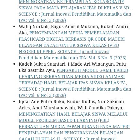
MENINGKATKAN KETERAMPILAN KOLABORATIF
SISWA PADA MATA PELAJARAN IPAS DI KELAS V SD
,
SCIENCE : Jurnal Inovasi Pendidikan Matematika dan
IPA: Vol. 6 No. 3 (2026)
Wafiq Nurlaili, Bagus Amirul Mukmin, Kukuh Andri
Aka,
PENGEMBANGAN MEDIA PEMBELAJARAN
FLASHCARD DIGITAL BERBASIS QR CODE MATERI
BILANGAN CACAH UNTUK SISWA KELAS IV SD
NEGERI KLEPEK
,
SCIENCE : Jurnal Inovasi
Pendidikan Matematika dan IPA: Vol. 6 No. 3 (2026)
Kadek Sukra Suantari, I Made Ari Winangun, Putu
Eka Sastrika Ayu,
PENGARUH MODEL GAME BASED
LEARNING BERBANTUAN MEDIA VIDEO ANIMASI
TERHADAP HASIL BELAJAR IPAS SISWA KELAS IV
,
SCIENCE : Jurnal Inovasi Pendidikan Matematika dan
IPA: Vol. 6 No. 3 (2026)
Iqdal Ade Putra Ruku, Kudus Kudus, Nur Sakinah
Aries, Andi Marshanawiah, Widi Candika Pakaya,
MENINGKATKAN HASIL BELAJAR SISWA MELALUI
MODEL PROBLEM BASED LEARNING (PBL)
BERBANTUAN MEDIA PAPAN JURANG PADA MATERI
PENJUMLAHAN DAN PENGURANGAN BILANGAN
CACAH DI KELAS II
,
SCIENCE : Jurnal Inovasi