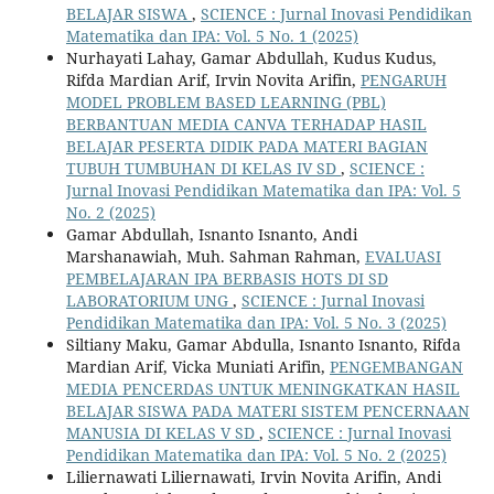
BELAJAR SISWA
,
SCIENCE : Jurnal Inovasi Pendidikan
Matematika dan IPA: Vol. 5 No. 1 (2025)
Nurhayati Lahay, Gamar Abdullah, Kudus Kudus,
Rifda Mardian Arif, Irvin Novita Arifin,
PENGARUH
MODEL PROBLEM BASED LEARNING (PBL)
BERBANTUAN MEDIA CANVA TERHADAP HASIL
BELAJAR PESERTA DIDIK PADA MATERI BAGIAN
TUBUH TUMBUHAN DI KELAS IV SD
,
SCIENCE :
Jurnal Inovasi Pendidikan Matematika dan IPA: Vol. 5
No. 2 (2025)
Gamar Abdullah, Isnanto Isnanto, Andi
Marshanawiah, Muh. Sahman Rahman,
EVALUASI
PEMBELAJARAN IPA BERBASIS HOTS DI SD
LABORATORIUM UNG
,
SCIENCE : Jurnal Inovasi
Pendidikan Matematika dan IPA: Vol. 5 No. 3 (2025)
Siltiany Maku, Gamar Abdulla, Isnanto Isnanto, Rifda
Mardian Arif, Vicka Muniati Arifin,
PENGEMBANGAN
MEDIA PENCERDAS UNTUK MENINGKATKAN HASIL
BELAJAR SISWA PADA MATERI SISTEM PENCERNAAN
MANUSIA DI KELAS V SD
,
SCIENCE : Jurnal Inovasi
Pendidikan Matematika dan IPA: Vol. 5 No. 2 (2025)
Liliernawati Liliernawati, Irvin Novita Arifin, Andi