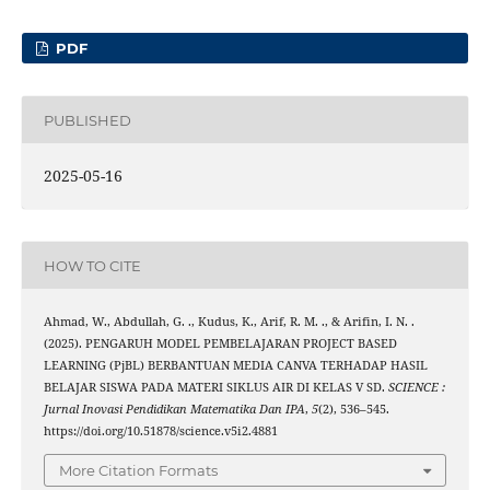
PDF
PUBLISHED
2025-05-16
HOW TO CITE
Ahmad, W., Abdullah, G. ., Kudus, K., Arif, R. M. ., & Arifin, I. N. .
(2025). PENGARUH MODEL PEMBELAJARAN PROJECT BASED
LEARNING (PjBL) BERBANTUAN MEDIA CANVA TERHADAP HASIL
BELAJAR SISWA PADA MATERI SIKLUS AIR DI KELAS V SD.
SCIENCE :
Jurnal Inovasi Pendidikan Matematika Dan IPA
,
5
(2), 536–545.
https://doi.org/10.51878/science.v5i2.4881
More Citation Formats