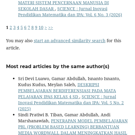
MATERI SISTEM PENCERNAAN MANUSIA DI
SEKOLAH DASAR
,
SCIENCE : Jurnal Inovasi
Pendidikan Matematika dan IPA: Vol. 6 No. 3 (2026)
1
2
3
4
5
6
7
8
9
10
>
>>
You may also
start an advanced similarity search
for this
article.
Most read articles by the same author(s)
Sri Devi Luawo, Gamar Abdullah, Isnanto Isnanto,
Kudus Kudus, Meylan Saleh,
DESKRIPSI
PEMBELAJARAN BERDIFERENSIASI PADA MATA
PELAJARAN IPAS KELAS 4 SD
,
SCIENCE : Jurnal
Inovasi Pendidikan Matematika dan IPA: Vol. 5 No. 2
(2025)
Sindi Pratiwi B. Tiban, Gamar Abdullah, Andi
Marshanawiah,
PENERAPAN MODEL PEMBELAJARAN
PBL (PROBLEM BASED LEARNING) BERBANTUAN
MEDIA WORDWALL DALAM MENINGKATKAN HASIL