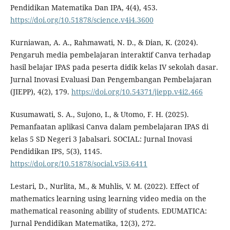
Pendidikan Matematika Dan IPA, 4(4), 453.
https://doi.org/10.51878/science.v4i4.3600
Kurniawan, A. A., Rahmawati, N. D., & Dian, K. (2024).
Pengaruh media pembelajaran interaktif Canva terhadap
hasil belajar IPAS pada peserta didik kelas IV sekolah dasar.
Jurnal Inovasi Evaluasi Dan Pengembangan Pembelajaran
(JIEPP), 4(2), 179.
https://doi.org/10.54371/jiepp.v4i2.466
Kusumawati, S. A., Sujono, I., & Utomo, F. H. (2025).
Pemanfaatan aplikasi Canva dalam pembelajaran IPAS di
kelas 5 SD Negeri 3 Jabalsari. SOCIAL: Jurnal Inovasi
Pendidikan IPS, 5(3), 1145.
https://doi.org/10.51878/social.v5i3.6411
Lestari, D., Nurlita, M., & Muhlis, V. M. (2022). Effect of
mathematics learning using learning video media on the
mathematical reasoning ability of students. EDUMATICA:
Jurnal Pendidikan Matematika, 12(3), 272.