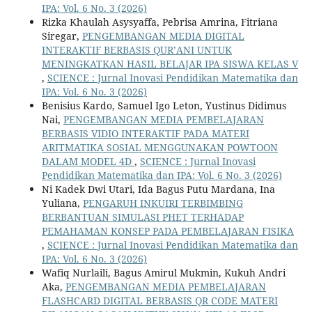
IPA: Vol. 6 No. 3 (2026)
Rizka Khaulah Asysyaffa, Pebrisa Amrina, Fitriana
Siregar,
PENGEMBANGAN MEDIA DIGITAL
INTERAKTIF BERBASIS QUR’ANI UNTUK
MENINGKATKAN HASIL BELAJAR IPA SISWA KELAS V
,
SCIENCE : Jurnal Inovasi Pendidikan Matematika dan
IPA: Vol. 6 No. 3 (2026)
Benisius Kardo, Samuel Igo Leton, Yustinus Didimus
Nai,
PENGEMBANGAN MEDIA PEMBELAJARAN
BERBASIS VIDIO INTERAKTIF PADA MATERI
ARITMATIKA SOSIAL MENGGUNAKAN POWTOON
DALAM MODEL 4D
,
SCIENCE : Jurnal Inovasi
Pendidikan Matematika dan IPA: Vol. 6 No. 3 (2026)
Ni Kadek Dwi Utari, Ida Bagus Putu Mardana, Ina
Yuliana,
PENGARUH INKUIRI TERBIMBING
BERBANTUAN SIMULASI PHET TERHADAP
PEMAHAMAN KONSEP PADA PEMBELAJARAN FISIKA
,
SCIENCE : Jurnal Inovasi Pendidikan Matematika dan
IPA: Vol. 6 No. 3 (2026)
Wafiq Nurlaili, Bagus Amirul Mukmin, Kukuh Andri
Aka,
PENGEMBANGAN MEDIA PEMBELAJARAN
FLASHCARD DIGITAL BERBASIS QR CODE MATERI