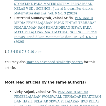
STORYLINE PADA MATERI SISTEM PERNAPASAN
KELAS V SD
,
SCIENCE : Jurnal Inovasi Pendidikan
Matematika dan IPA: Vol. 6 No. 3 (2026)
Dzurrotul Muntasyiroh, Zainal Arifin,
PENGARUH
MEDIA PEMBELAJARAN PAPAN PINTAR TERHADAP
PEMAHAMAN DAN KEMANDIRIAN SISWA PADA
MATA PELAJARAN MATEMATIKA
,
SCIENCE : Jurnal
Inovasi Pendidikan Matematika dan IPA: Vol. 6 No. 1
(2026)
1
2
3
4
5
6
7
8
9
10
>
>>
You may also
start an advanced similarity search
for this
article.
Most read articles by the same author(s)
Vicky Anjani, Zainal Arifin,
PENGARUH MEDIA
PEMBELAJARAN WORDWALL TERHADAP KEAKTIFAN
DAN HASIL BELAJAR SISWA PELAJARAN IPAS KELAS
IV
,
SCIENCE : Jurnal Inovasi Pendidikan Matematika