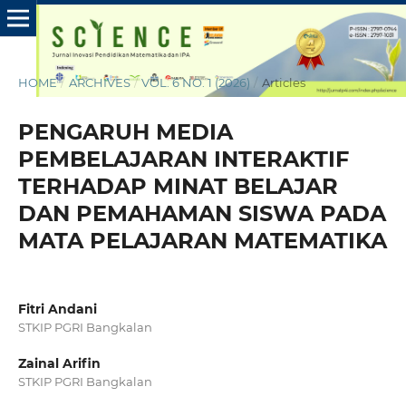
HOME
/
ARCHIVES
/
VOL. 6 NO. 1 (2026)
/
Articles
PENGARUH MEDIA
PEMBELAJARAN INTERAKTIF
TERHADAP MINAT BELAJAR
DAN PEMAHAMAN SISWA PADA
MATA PELAJARAN MATEMATIKA
Fitri Andani
STKIP PGRI Bangkalan
Zainal Arifin
STKIP PGRI Bangkalan