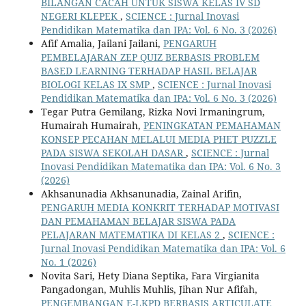
BILANGAN CACAH UNTUK SISWA KELAS IV SD
NEGERI KLEPEK
,
SCIENCE : Jurnal Inovasi
Pendidikan Matematika dan IPA: Vol. 6 No. 3 (2026)
Afif Amalia, Jailani Jailani,
PENGARUH
PEMBELAJARAN ZEP QUIZ BERBASIS PROBLEM
BASED LEARNING TERHADAP HASIL BELAJAR
BIOLOGI KELAS IX SMP
,
SCIENCE : Jurnal Inovasi
Pendidikan Matematika dan IPA: Vol. 6 No. 3 (2026)
Tegar Putra Gemilang, Rizka Novi Irmaningrum,
Humairah Humairah,
PENINGKATAN PEMAHAMAN
KONSEP PECAHAN MELALUI MEDIA PHET PUZZLE
PADA SISWA SEKOLAH DASAR
,
SCIENCE : Jurnal
Inovasi Pendidikan Matematika dan IPA: Vol. 6 No. 3
(2026)
Akhsanunadia Akhsanunadia, Zainal Arifin,
PENGARUH MEDIA KONKRIT TERHADAP MOTIVASI
DAN PEMAHAMAN BELAJAR SISWA PADA
PELAJARAN MATEMATIKA DI KELAS 2
,
SCIENCE :
Jurnal Inovasi Pendidikan Matematika dan IPA: Vol. 6
No. 1 (2026)
Novita Sari, Hety Diana Septika, Fara Virgianita
Pangadongan, Muhlis Muhlis, Jihan Nur Afifah,
PENGEMBANGAN E-LKPD BERBASIS ARTICULATE