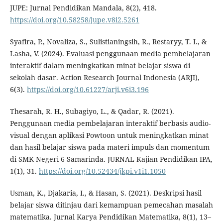
JUPE: Jurnal Pendidikan Mandala, 8(2), 418.
https://doi.org/10.58258/jupe.v8i2.5261
Syafira, P., Novaliza, S., Sulistianingsih, R., Restaryy, T. I., &
Lasha, V. (2024). Evaluasi penggunaan media pembelajaran
interaktif dalam meningkatkan minat belajar siswa di
sekolah dasar. Action Research Journal Indonesia (ARJI),
6(3).
https://doi.org/10.61227/arji.v6i3.196
Thesarah, R. H., Subagiyo, L., & Qadar, R. (2021).
Penggunaan media pembelajaran interaktif berbasis audio-
visual dengan aplikasi Powtoon untuk meningkatkan minat
dan hasil belajar siswa pada materi impuls dan momentum
di SMK Negeri 6 Samarinda. JURNAL Kajian Pendidikan IPA,
1(1), 31.
https://doi.org/10.52434/jkpi.v1i1.1050
Usman, K., Djakaria, I., & Hasan, S. (2021). Deskripsi hasil
belajar siswa ditinjau dari kemampuan pemecahan masalah
matematika. Jurnal Karya Pendidikan Matematika, 8(1), 13–