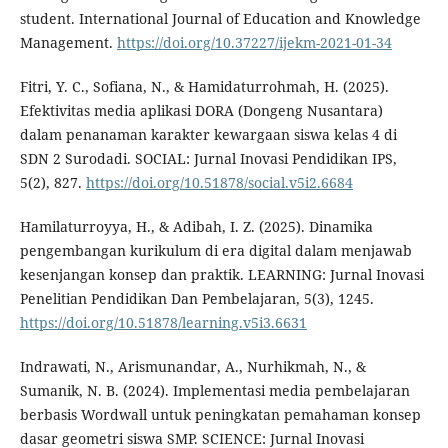
student. International Journal of Education and Knowledge
Management.
https://doi.org/10.37227/ijekm-2021-01-34
Fitri, Y. C., Sofiana, N., & Hamidaturrohmah, H. (2025).
Efektivitas media aplikasi DORA (Dongeng Nusantara)
dalam penanaman karakter kewargaan siswa kelas 4 di
SDN 2 Surodadi. SOCIAL: Jurnal Inovasi Pendidikan IPS,
5(2), 827.
https://doi.org/10.51878/social.v5i2.6684
Hamilaturroyya, H., & Adibah, I. Z. (2025). Dinamika
pengembangan kurikulum di era digital dalam menjawab
kesenjangan konsep dan praktik. LEARNING: Jurnal Inovasi
Penelitian Pendidikan Dan Pembelajaran, 5(3), 1245.
https://doi.org/10.51878/learning.v5i3.6631
Indrawati, N., Arismunandar, A., Nurhikmah, N., &
Sumanik, N. B. (2024). Implementasi media pembelajaran
berbasis Wordwall untuk peningkatan pemahaman konsep
dasar geometri siswa SMP. SCIENCE: Jurnal Inovasi