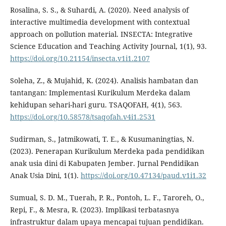
Rosalina, S. S., & Suhardi, A. (2020). Need analysis of
interactive multimedia development with contextual
approach on pollution material. INSECTA: Integrative
Science Education and Teaching Activity Journal, 1(1), 93.
https://doi.org/10.21154/insecta.v1i1.2107
Soleha, Z., & Mujahid, K. (2024). Analisis hambatan dan
tantangan: Implementasi Kurikulum Merdeka dalam
kehidupan sehari-hari guru. TSAQOFAH, 4(1), 563.
https://doi.org/10.58578/tsaqofah.v4i1.2531
Sudirman, S., Jatmikowati, T. E., & Kusumaningtias, N.
(2023). Penerapan Kurikulum Merdeka pada pendidikan
anak usia dini di Kabupaten Jember. Jurnal Pendidikan
Anak Usia Dini, 1(1).
https://doi.org/10.47134/paud.v1i1.32
Sumual, S. D. M., Tuerah, P. R., Pontoh, L. F., Taroreh, O.,
Repi, F., & Mesra, R. (2023). Implikasi terbatasnya
infrastruktur dalam upaya mencapai tujuan pendidikan.