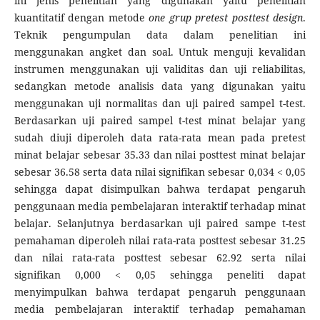
ini jenis penelitian yang digunakan yaitu penelitian
kuantitatif dengan metode
one grup pretest posttest design
.
Teknik pengumpulan data dalam penelitian ini
menggunakan angket dan soal. Untuk menguji kevalidan
instrumen menggunakan uji validitas dan uji reliabilitas,
sedangkan metode analisis data yang digunakan yaitu
menggunakan uji normalitas dan uji paired sampel t-test.
Berdasarkan uji paired sampel t-test minat belajar yang
sudah diuji diperoleh data rata-rata mean pada pretest
minat belajar sebesar 35.33 dan nilai posttest minat belajar
sebesar 36.58 serta data nilai signifikan sebesar 0,034 < 0,05
sehingga dapat disimpulkan bahwa terdapat pengaruh
penggunaan media pembelajaran interaktif terhadap minat
belajar. Selanjutnya berdasarkan uji paired sampe t-test
pemahaman diperoleh nilai rata-rata posttest sebesar 31.25
dan nilai rata-rata posttest sebesar 62.92 serta nilai
signifikan 0,000 < 0,05 sehingga peneliti dapat
menyimpulkan bahwa terdapat pengaruh penggunaan
media pembelajaran interaktif terhadap pemahaman