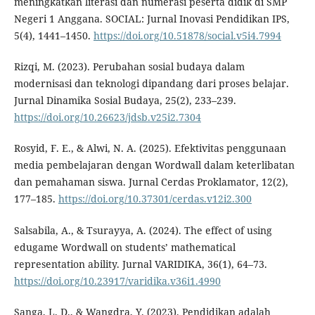
meningkatkan literasi dan numerasi peserta didik di SMP
Negeri 1 Anggana. SOCIAL: Jurnal Inovasi Pendidikan IPS,
5(4), 1441–1450.
https://doi.org/10.51878/social.v5i4.7994
Rizqi, M. (2023). Perubahan sosial budaya dalam
modernisasi dan teknologi dipandang dari proses belajar.
Jurnal Dinamika Sosial Budaya, 25(2), 233–239.
https://doi.org/10.26623/jdsb.v25i2.7304
Rosyid, F. E., & Alwi, N. A. (2025). Efektivitas penggunaan
media pembelajaran dengan Wordwall dalam keterlibatan
dan pemahaman siswa. Jurnal Cerdas Proklamator, 12(2),
177–185.
https://doi.org/10.37301/cerdas.v12i2.300
Salsabila, A., & Tsurayya, A. (2024). The effect of using
edugame Wordwall on students’ mathematical
representation ability. Jurnal VARIDIKA, 36(1), 64–73.
https://doi.org/10.23917/varidika.v36i1.4990
Sanga, L. D., & Wangdra, Y. (2023). Pendidikan adalah