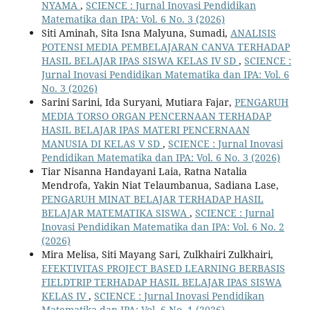
NYAMA
,
SCIENCE : Jurnal Inovasi Pendidikan
Matematika dan IPA: Vol. 6 No. 3 (2026)
Siti Aminah, Sita Isna Malyuna, Sumadi,
ANALISIS
POTENSI MEDIA PEMBELAJARAN CANVA TERHADAP
HASIL BELAJAR IPAS SISWA KELAS IV SD
,
SCIENCE :
Jurnal Inovasi Pendidikan Matematika dan IPA: Vol. 6
No. 3 (2026)
Sarini Sarini, Ida Suryani, Mutiara Fajar,
PENGARUH
MEDIA TORSO ORGAN PENCERNAAN TERHADAP
HASIL BELAJAR IPAS MATERI PENCERNAAN
MANUSIA DI KELAS V SD
,
SCIENCE : Jurnal Inovasi
Pendidikan Matematika dan IPA: Vol. 6 No. 3 (2026)
Tiar Nisanna Handayani Laia, Ratna Natalia
Mendrofa, Yakin Niat Telaumbanua, Sadiana Lase,
PENGARUH MINAT BELAJAR TERHADAP HASIL
BELAJAR MATEMATIKA SISWA
,
SCIENCE : Jurnal
Inovasi Pendidikan Matematika dan IPA: Vol. 6 No. 2
(2026)
Mira Melisa, Siti Mayang Sari, Zulkhairi Zulkhairi,
EFEKTIVITAS PROJECT BASED LEARNING BERBASIS
FIELDTRIP TERHADAP HASIL BELAJAR IPAS SISWA
KELAS IV
,
SCIENCE : Jurnal Inovasi Pendidikan
Matematika dan IPA: Vol. 6 No. 1 (2026)