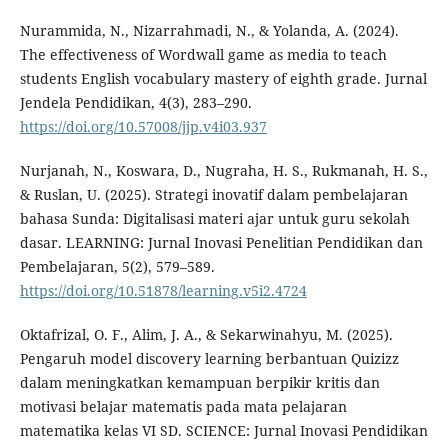
Nurammida, N., Nizarrahmadi, N., & Yolanda, A. (2024).
The effectiveness of Wordwall game as media to teach
students English vocabulary mastery of eighth grade. Jurnal
Jendela Pendidikan, 4(3), 283–290.
https://doi.org/10.57008/jjp.v4i03.937
Nurjanah, N., Koswara, D., Nugraha, H. S., Rukmanah, H. S.,
& Ruslan, U. (2025). Strategi inovatif dalam pembelajaran
bahasa Sunda: Digitalisasi materi ajar untuk guru sekolah
dasar. LEARNING: Jurnal Inovasi Penelitian Pendidikan dan
Pembelajaran, 5(2), 579–589.
https://doi.org/10.51878/learning.v5i2.4724
Oktafrizal, O. F., Alim, J. A., & Sekarwinahyu, M. (2025).
Pengaruh model discovery learning berbantuan Quizizz
dalam meningkatkan kemampuan berpikir kritis dan
motivasi belajar matematis pada mata pelajaran
matematika kelas VI SD. SCIENCE: Jurnal Inovasi Pendidikan