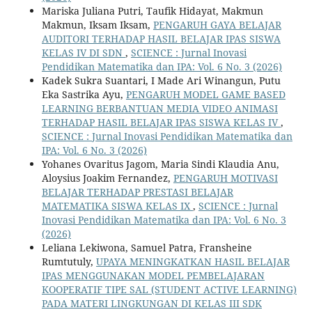
Mariska Juliana Putri, Taufik Hidayat, Makmun
Makmun, Iksam Iksam,
PENGARUH GAYA BELAJAR
AUDITORI TERHADAP HASIL BELAJAR IPAS SISWA
KELAS IV DI SDN
,
SCIENCE : Jurnal Inovasi
Pendidikan Matematika dan IPA: Vol. 6 No. 3 (2026)
Kadek Sukra Suantari, I Made Ari Winangun, Putu
Eka Sastrika Ayu,
PENGARUH MODEL GAME BASED
LEARNING BERBANTUAN MEDIA VIDEO ANIMASI
TERHADAP HASIL BELAJAR IPAS SISWA KELAS IV
,
SCIENCE : Jurnal Inovasi Pendidikan Matematika dan
IPA: Vol. 6 No. 3 (2026)
Yohanes Ovaritus Jagom, Maria Sindi Klaudia Anu,
Aloysius Joakim Fernandez,
PENGARUH MOTIVASI
BELAJAR TERHADAP PRESTASI BELAJAR
MATEMATIKA SISWA KELAS IX
,
SCIENCE : Jurnal
Inovasi Pendidikan Matematika dan IPA: Vol. 6 No. 3
(2026)
Leliana Lekiwona, Samuel Patra, Fransheine
Rumtutuly,
UPAYA MENINGKATKAN HASIL BELAJAR
IPAS MENGGUNAKAN MODEL PEMBELAJARAN
KOOPERATIF TIPE SAL (STUDENT ACTIVE LEARNING)
PADA MATERI LINGKUNGAN DI KELAS III SDK