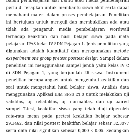
Dalam pembelajaran alat bantu atau media pembelajaran
perlu di terapkan untuk membantu siswa aktif serta dapat
memahami materi dalam proses pembelajaran. Penelitian
ini bertujuan untuk menguji dan membuktikan ada atau
tidak ada pengaruh media pembelajaran wordwall
terhadap keaktifan dan hasil belajar siswa pada mata
pelajaran IPAS kelas IV SDN Pejagan 1. Jenis penelitian yang
digunakan adalah kuantitatif dan menggunakan metode
exsperiment one group pretest posttest design.
Sampel dalam
penelitian ini menggunakan sampel jenuh yaitu kelas IV C
di SDN Pejagan 1, yang berjumlah 26 siswa. Instrument
penelitian berupa angket untuk mengetahui keaktifan dan
soal untuk mengetahui hasil belajar siswa. Análisis data
menggunakan Aplikasi IBM SPSS 21.0 untuk melakukan uji
validitas, uji reliabilitas, uji normalitas, dan uji paired
sampel T-test, keaktifan siswa yang telah diuji diperoleh
rata-rata mean pada pretest keaktifan belajar sebesar
29.3462, dan nilai posttest keaktifan belajar sebsar 32.3077
serta data nilai signifikan sebesar 0,000 < 0.05. Sedangkan