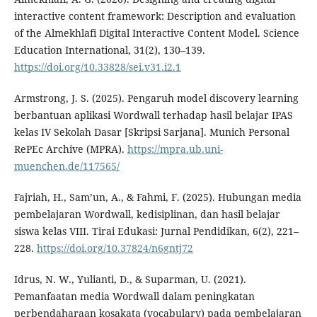
interactive content framework: Description and evaluation
of the Almekhlafi Digital Interactive Content Model. Science
Education International, 31(2), 130–139.
https://doi.org/10.33828/sei.v31.i2.1
Armstrong, J. S. (2025). Pengaruh model discovery learning
berbantuan aplikasi Wordwall terhadap hasil belajar IPAS
kelas IV Sekolah Dasar [Skripsi Sarjana]. Munich Personal
RePEc Archive (MPRA).
https://mpra.ub.uni-
muenchen.de/117565/
Fajriah, H., Sam’un, A., & Fahmi, F. (2025). Hubungan media
pembelajaran Wordwall, kedisiplinan, dan hasil belajar
siswa kelas VIII. Tirai Edukasi: Jurnal Pendidikan, 6(2), 221–
228.
https://doi.org/10.37824/n6gntj72
Idrus, N. W., Yulianti, D., & Suparman, U. (2021).
Pemanfaatan media Wordwall dalam peningkatan
perbendaharaan kosakata (vocabulary) pada pembelajaran