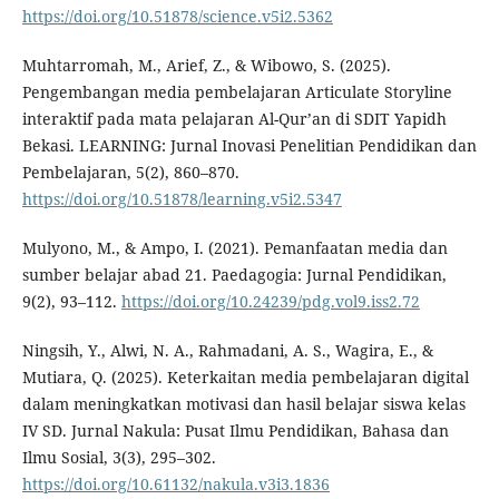
https://doi.org/10.51878/science.v5i2.5362
Muhtarromah, M., Arief, Z., & Wibowo, S. (2025).
Pengembangan media pembelajaran Articulate Storyline
interaktif pada mata pelajaran Al-Qur’an di SDIT Yapidh
Bekasi. LEARNING: Jurnal Inovasi Penelitian Pendidikan dan
Pembelajaran, 5(2), 860–870.
https://doi.org/10.51878/learning.v5i2.5347
Mulyono, M., & Ampo, I. (2021). Pemanfaatan media dan
sumber belajar abad 21. Paedagogia: Jurnal Pendidikan,
9(2), 93–112.
https://doi.org/10.24239/pdg.vol9.iss2.72
Ningsih, Y., Alwi, N. A., Rahmadani, A. S., Wagira, E., &
Mutiara, Q. (2025). Keterkaitan media pembelajaran digital
dalam meningkatkan motivasi dan hasil belajar siswa kelas
IV SD. Jurnal Nakula: Pusat Ilmu Pendidikan, Bahasa dan
Ilmu Sosial, 3(3), 295–302.
https://doi.org/10.61132/nakula.v3i3.1836