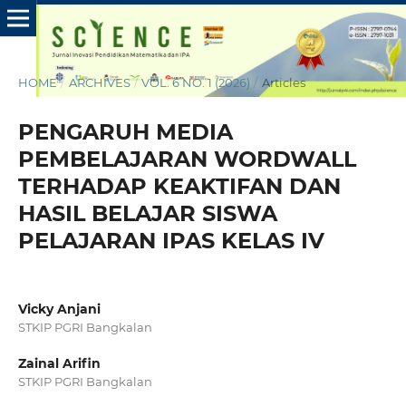
HOME
/
ARCHIVES
/
VOL. 6 NO. 1 (2026)
/
Articles
PENGARUH MEDIA
PEMBELAJARAN WORDWALL
TERHADAP KEAKTIFAN DAN
HASIL BELAJAR SISWA
PELAJARAN IPAS KELAS IV
Vicky Anjani
STKIP PGRI Bangkalan
Zainal Arifin
STKIP PGRI Bangkalan