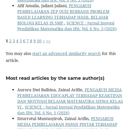
Afif Amalia, Jailani Jailani,
PENGARUH
PEMBELAJARAN ZEP QUIZ BERBASIS PROBLEM
BASED LEARNING TERHADAP HASIL BELAJAR
BIOLOGI KELAS IX SMP
,
SCIENCE : Jurnal Inovasi
Pendidikan Matematika dan IPA: Vol. 6 No. 3 (2026)
1
2
3
4
5
6
7
8
9
10
>
>>
You may also
start an advanced similarity search
for this
article.
Most read articles by the same author(s)
Aurora Dwi Balbina, Zainal Arifin,
PENGARUH MEDIA
PEMBELAJARAN EDUCAPLAY TERHADAP KEAKTIFAN
DAN MOTIVASI BELAJAR MATEMATIKA SISWA KELAS
VI
,
SCIENCE : Jurnal Inovasi Pendidikan Matematika
dan IPA: Vol. 6 No. 1 (2026)
Dzurrotul Muntasyiroh, Zainal Arifin,
PENGARUH
MEDIA PEMBELAJARAN PAPAN PINTAR TERHADAP