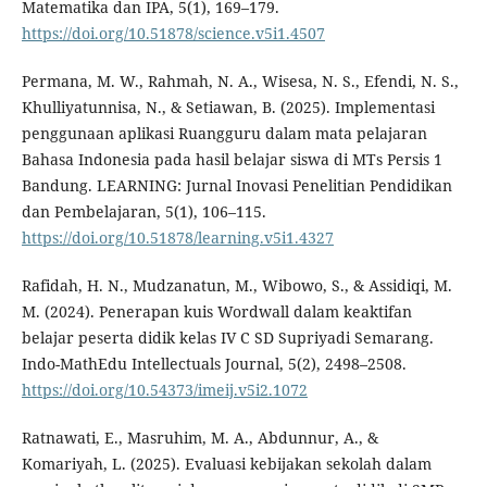
Matematika dan IPA, 5(1), 169–179.
https://doi.org/10.51878/science.v5i1.4507
Permana, M. W., Rahmah, N. A., Wisesa, N. S., Efendi, N. S.,
Khulliyatunnisa, N., & Setiawan, B. (2025). Implementasi
penggunaan aplikasi Ruangguru dalam mata pelajaran
Bahasa Indonesia pada hasil belajar siswa di MTs Persis 1
Bandung. LEARNING: Jurnal Inovasi Penelitian Pendidikan
dan Pembelajaran, 5(1), 106–115.
https://doi.org/10.51878/learning.v5i1.4327
Rafidah, H. N., Mudzanatun, M., Wibowo, S., & Assidiqi, M.
M. (2024). Penerapan kuis Wordwall dalam keaktifan
belajar peserta didik kelas IV C SD Supriyadi Semarang.
Indo-MathEdu Intellectuals Journal, 5(2), 2498–2508.
https://doi.org/10.54373/imeij.v5i2.1072
Ratnawati, E., Masruhim, M. A., Abdunnur, A., &
Komariyah, L. (2025). Evaluasi kebijakan sekolah dalam