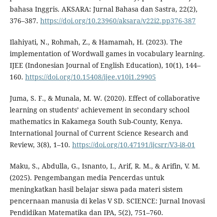
bahasa Inggris. AKSARA: Jurnal Bahasa dan Sastra, 22(2),
376–387.
https://doi.org/10.23960/aksara/v22i2.pp376-387
Ilahiyati, N., Rohmah, Z., & Hamamah, H. (2023). The
implementation of Wordwall games in vocabulary learning.
IJEE (Indonesian Journal of English Education), 10(1), 144–
160.
https://doi.org/10.15408/ijee.v10i1.29905
Juma, S. F., & Munala, M. W. (2020). Effect of collaborative
learning on students’ achievement in secondary school
mathematics in Kakamega South Sub-County, Kenya.
International Journal of Current Science Research and
Review, 3(8), 1–10.
https://doi.org/10.47191/ijcsrr/V3-i8-01
Maku, S., Abdulla, G., Isnanto, I., Arif, R. M., & Arifin, V. M.
(2025). Pengembangan media Pencerdas untuk
meningkatkan hasil belajar siswa pada materi sistem
pencernaan manusia di kelas V SD. SCIENCE: Jurnal Inovasi
Pendidikan Matematika dan IPA, 5(2), 751–760.