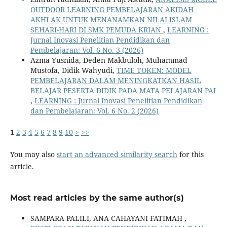
OUTDOOR LEARNING PEMBELAJARAN AKIDAH
AKHLAK UNTUK MENANAMKAN NILAI ISLAM
SEHARI-HARI DI SMK PEMUDA KRIAN
,
LEARNING :
Jurnal Inovasi Penelitian Pendidikan dan
Pembelajaran: Vol. 6 No. 3 (2026)
Azma Yusnida, Deden Makbuloh, Muhammad
Mustofa, Didik Wahyudi,
TIME TOKEN: MODEL
PEMBELAJARAN DALAM MENINGKATKAN HASIL
BELAJAR PESERTA DIDIK PADA MATA PELAJARAN PAI
,
LEARNING : Jurnal Inovasi Penelitian Pendidikan
dan Pembelajaran: Vol. 6 No. 2 (2026)
1
2
3
4
5
6
7
8
9
10
>
>>
You may also
start an advanced similarity search
for this
article.
Most read articles by the same author(s)
SAMPARA PALILI, ANA CAHAYANI FATIMAH ,