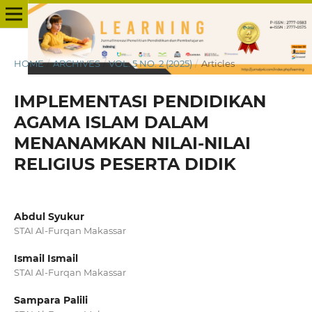
HOME
/
ARCHIVES
/
VOL. 5 NO. 2 (2025)
/
Articles
IMPLEMENTASI PENDIDIKAN
AGAMA ISLAM DALAM
MENANAMKAN NILAI-NILAI
RELIGIUS PESERTA DIDIK
Abdul Syukur
STAI Al-Furqan Makassar
Ismail Ismail
STAI Al-Furqan Makassar
Sampara Palili