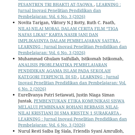
PESANTREN TRI BHAKTI AT-TAQWA
,
LEARNING :
Jurnal Inovasi Penelitian Pendidikan dan
Pembelajaran: Vol. 6 No. 3 (2026)
Novita Tarigan, Viktory N.J Rotty, Ruth C. Paath,
NILAI-NILAI MORAL DALAM CERITA FILM “TIGA
NAFAS LIKAS” KARYA NASIR JANI DAN
IMPLIKASINYA DALAM PEMBELAJARAN SASTRA
,
LEARNING : Jurnal Inovasi Penelitian Pendidikan dan
Pembelajaran: Vol. 6 No. 3 (2026)
Muhammad Ghulam Saifullah, Istikomah Istikomah,
ANALISIS PROBLEMATIKA PEMBELAJARAN
PENDIDIKAN AGAMA ISLAM PADA SEKOLAH
KATEGORI TERPENCIL DI SD
,
LEARNING : Jurnal
Inovasi Penelitian Pendidikan dan Pembelajaran: Vol.
6 No. 2 (2026)
Eurellvanya Putri Setiawati, Justin Niaga Siman
Juntak,
PEMBENTUKAN ETIKA KOMUNIKASI SISWA
MELALUI PEMBINAAN ROHANI BERBASIS NILAI-
NILAI KRISTIANI DI SMA KRISTEN 1 SURAKARTA
,
LEARNING : Jurnal Inovasi Penelitian Pendidikan dan
Pembelajaran: Vol. 6 No. 3 (2026)
Nurul Resti Saiba Dg Siala, Friendis Syani Amrulloh,