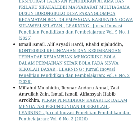
EKSPLORASI TATANAN PENDIDIKAN AGAMA DAN
PRILAKU SIPAKALEBBI MASYARAKAT MULTIAGAMA
DUSUN BORONGBULO DESA PARANGLOMPOA
KECAMATAN BONTOLEMPANGAN KABUPATEN GOWA
SULAWESI SELATAN
,
LEARNING : Jurnal Inovasi
Penelitian Pendidikan dan Pembelajaran: Vol. 5 No. 1
(2025)
Ismail Ismail, Alif Aryadi Hardi, Khalid Rijaluddin,
KONTRIBUSI KELINCAHAN DAN KESIMBANGAN
TERHADAP KEMAMPUAN MENGGIRING BOLA
DALAM PERMAINAN SEPAK BOLA PADA SISWA
SEKOLAH DASAR
,
LEARNING : Jurnal Inovasi
Penelitian Pendidikan dan Pembelajaran: Vol. 6 No. 2
(2026)
Miftahul Mujahidin, Reynar Andaru Ahnaf, Zaki
Amrullah Zain, Ismail Ismail, Alfiansyah Habib
Arrokhim,
PERAN PENDIDIKAN KARAKTER DALAM
MENGATASI PERUNDUNGAN DI SEKOLAH
,
LEARNING : Jurnal Inovasi Penelitian Pendidikan dan
Pembelajaran: Vol. 6 No. 3 (2026)