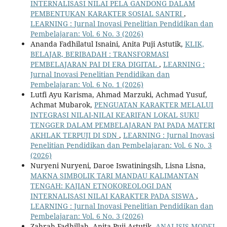
INTERNALISASI NILAI PELA GANDONG DALAM
PEMBENTUKAN KARAKTER SOSIAL SANTRI
,
LEARNING : Jurnal Inovasi Penelitian Pendidikan dan
Pembelajaran: Vol. 6 No. 3 (2026)
Ananda Fadhilatul Isnaini, Anita Puji Astutik,
KLIK,
BELAJAR, BERIBADAH : TRANSFORMASI
PEMBELAJARAN PAI DI ERA DIGITAL
,
LEARNING :
Jurnal Inovasi Penelitian Pendidikan dan
Pembelajaran: Vol. 6 No. 1 (2026)
Lutfi Ayu Karisma, Ahmad Marzuki, Achmad Yusuf,
Achmat Mubarok,
PENGUATAN KARAKTER MELALUI
INTEGRASI NILAI-NILAI KEARIFAN LOKAL SUKU
TENGGER DALAM PEMBELAJARAN PAI PADA MATERI
AKHLAK TERPUJI DI SDN
,
LEARNING : Jurnal Inovasi
Penelitian Pendidikan dan Pembelajaran: Vol. 6 No. 3
(2026)
Nuryeni Nuryeni, Daroe Iswatiningsih, Lisna Lisna,
MAKNA SIMBOLIK TARI MANDAU KALIMANTAN
TENGAH: KAJIAN ETNOKOREOLOGI DAN
INTERNALISASI NILAI KARAKTER PADA SISWA
,
LEARNING : Jurnal Inovasi Penelitian Pendidikan dan
Pembelajaran: Vol. 6 No. 3 (2026)
Zahrah Fadhillah, Anita Puji Astutik,
ANALISIS MODEL