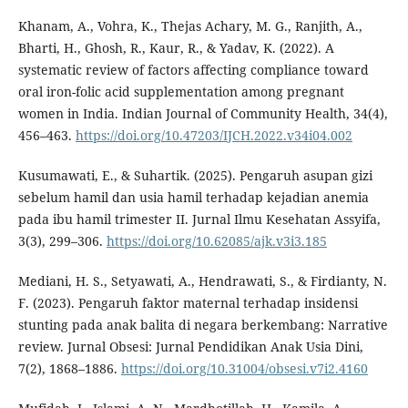
Khanam, A., Vohra, K., Thejas Achary, M. G., Ranjith, A.,
Bharti, H., Ghosh, R., Kaur, R., & Yadav, K. (2022). A
systematic review of factors affecting compliance toward
oral iron-folic acid supplementation among pregnant
women in India. Indian Journal of Community Health, 34(4),
456–463.
https://doi.org/10.47203/IJCH.2022.v34i04.002
Kusumawati, E., & Suhartik. (2025). Pengaruh asupan gizi
sebelum hamil dan usia hamil terhadap kejadian anemia
pada ibu hamil trimester II. Jurnal Ilmu Kesehatan Assyifa,
3(3), 299–306.
https://doi.org/10.62085/ajk.v3i3.185
Mediani, H. S., Setyawati, A., Hendrawati, S., & Firdianty, N.
F. (2023). Pengaruh faktor maternal terhadap insidensi
stunting pada anak balita di negara berkembang: Narrative
review. Jurnal Obsesi: Jurnal Pendidikan Anak Usia Dini,
7(2), 1868–1886.
https://doi.org/10.31004/obsesi.v7i2.4160