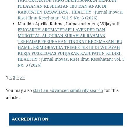
FAKTOR-FAKTOR YANG BERHUBUNGAN DENGAN
PELAYANAN KESEHATAN IBU DAN ANAK DI
KABUPATEN JAYAWIJAYA
,
HEALTHY : Jurnal Inovasi
Riset Ilmu Kesehatan: Vol. 5 No. 3 (2026)
Maulida Aprilia Rahma, Lumastari Ajeng Wijayanti,
PENGARUH AROMATERAPI LAVENDER DAN
MUROTTAL AL-QURAN SURAH AR-RAHMAN
TERHADAP PERUBAHAN TINGKAT KECEMASAN IBU
HAMIL PRIMIGRAVIDA TRIMESTER III DI WILAYAH
KERJA PUSKESMAS PUHJARAK KABUPATEN KEDIRI
,
HEALTHY : Jurnal Inovasi Riset Ilmu Kesehatan: Vol. 5
No. 3 (2026)
1
2
3
>
>>
You may also
start an advanced similarity search
for this
article.
ACCREDITATION