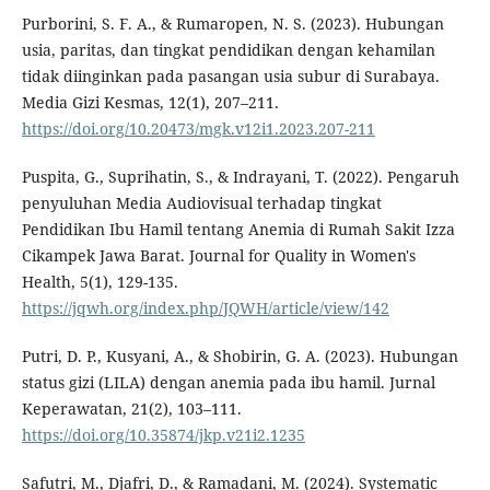
Purborini, S. F. A., & Rumaropen, N. S. (2023). Hubungan
usia, paritas, dan tingkat pendidikan dengan kehamilan
tidak diinginkan pada pasangan usia subur di Surabaya.
Media Gizi Kesmas, 12(1), 207–211.
https://doi.org/10.20473/mgk.v12i1.2023.207-211
Puspita, G., Suprihatin, S., & Indrayani, T. (2022). Pengaruh
penyuluhan Media Audiovisual terhadap tingkat
Pendidikan Ibu Hamil tentang Anemia di Rumah Sakit Izza
Cikampek Jawa Barat. Journal for Quality in Women's
Health, 5(1), 129-135.
https://jqwh.org/index.php/JQWH/article/view/142
Putri, D. P., Kusyani, A., & Shobirin, G. A. (2023). Hubungan
status gizi (LILA) dengan anemia pada ibu hamil. Jurnal
Keperawatan, 21(2), 103–111.
https://doi.org/10.35874/jkp.v21i2.1235
Safutri, M., Djafri, D., & Ramadani, M. (2024). Systematic