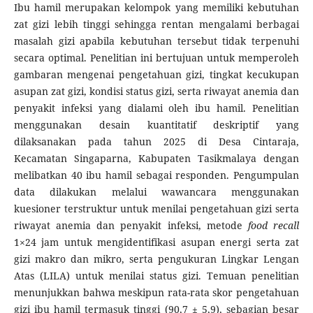
Ibu hamil merupakan kelompok yang memiliki kebutuhan
zat gizi lebih tinggi sehingga rentan mengalami berbagai
masalah gizi apabila kebutuhan tersebut tidak terpenuhi
secara optimal. Penelitian ini bertujuan untuk memperoleh
gambaran mengenai pengetahuan gizi, tingkat kecukupan
asupan zat gizi, kondisi status gizi, serta riwayat anemia dan
penyakit infeksi yang dialami oleh ibu hamil. Penelitian
menggunakan desain kuantitatif deskriptif yang
dilaksanakan pada tahun 2025 di Desa Cintaraja,
Kecamatan Singaparna, Kabupaten Tasikmalaya dengan
melibatkan 40 ibu hamil sebagai responden. Pengumpulan
data dilakukan melalui wawancara menggunakan
kuesioner terstruktur untuk menilai pengetahuan gizi serta
riwayat anemia dan penyakit infeksi, metode
food recall
1×24 jam untuk mengidentifikasi asupan energi serta zat
gizi makro dan mikro, serta pengukuran Lingkar Lengan
Atas (LILA) untuk menilai status gizi. Temuan penelitian
menunjukkan bahwa meskipun rata-rata skor pengetahuan
gizi ibu hamil termasuk tinggi (90,7 ± 5,9), sebagian besar