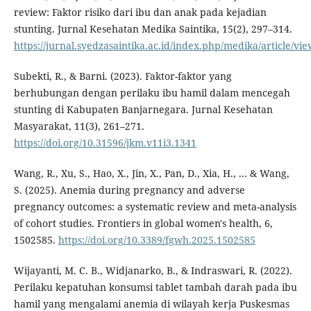
review: Faktor risiko dari ibu dan anak pada kejadian
stunting. Jurnal Kesehatan Medika Saintika, 15(2), 297–314.
https://jurnal.syedzasaintika.ac.id/index.php/medika/article/vi
Subekti, R., & Barni. (2023). Faktor-faktor yang
berhubungan dengan perilaku ibu hamil dalam mencegah
stunting di Kabupaten Banjarnegara. Jurnal Kesehatan
Masyarakat, 11(3), 261–271.
https://doi.org/10.31596/jkm.v11i3.1341
Wang, R., Xu, S., Hao, X., Jin, X., Pan, D., Xia, H., ... & Wang,
S. (2025). Anemia during pregnancy and adverse
pregnancy outcomes: a systematic review and meta-analysis
of cohort studies. Frontiers in global women's health, 6,
1502585.
https://doi.org/10.3389/fgwh.2025.1502585
Wijayanti, M. C. B., Widjanarko, B., & Indraswari, R. (2022).
Perilaku kepatuhan konsumsi tablet tambah darah pada ibu
hamil yang mengalami anemia di wilayah kerja Puskesmas