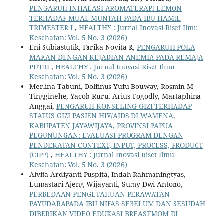
PENGARUH INHALASI AROMATERAPI LEMON
TERHADAP MUAL MUNTAH PADA IBU HAMIL
TRIMESTER I
,
HEALTHY : Jurnal Inovasi Riset Ilmu
Kesehatan: Vol. 5 No. 3 (2026)
Eni Subiastutik, Farika Novita R,
PENGARUH POLA
MAKAN DENGAN KEJADIAN ANEMIA PADA REMAJA
PUTRI
,
HEALTHY : Jurnal Inovasi Riset Ilmu
Kesehatan: Vol. 5 No. 3 (2026)
Merlina Tabuni, Dolfinus Yufu Bouway, Rosmin M
Tingginehe, Yacob Ruru, Arius Togodly, Martaphina
Anggai,
PENGARUH KONSELING GIZI TERHADAP
STATUS GIZI PASIEN HIV/AIDS DI WAMENA,
KABUPATEN JAYAWIJAYA, PROVINSI PAPUA
PEGUNUNGAN: EVALUASI PROGRAM DENGAN
PENDEKATAN CONTEXT, INPUT, PROCESS, PRODUCT
(CIPP)
,
HEALTHY : Jurnal Inovasi Riset Ilmu
Kesehatan: Vol. 5 No. 3 (2026)
Alvita Ardiyanti Puspita, Indah Rahmaningtyas,
Lumastari Ajeng Wijayanti, Sumy Dwi Antono,
PERBEDAAN PENGETAHUAN PERAWATAN
PAYUDARAPADA IBU NIFAS SEBELUM DAN SESUDAH
DIBERIKAN VIDEO EDUKASI BREASTMOM DI