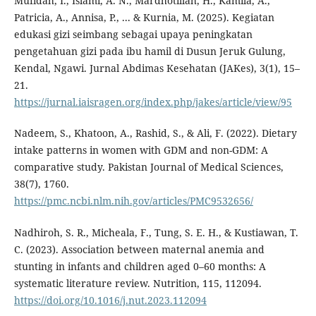
Mufidah, I., Islami, A. N., Mardhotillah, H., Kamila, A.,
Patricia, A., Annisa, P., ... & Kurnia, M. (2025). Kegiatan
edukasi gizi seimbang sebagai upaya peningkatan
pengetahuan gizi pada ibu hamil di Dusun Jeruk Gulung,
Kendal, Ngawi. Jurnal Abdimas Kesehatan (JAKes), 3(1), 15–
21.
https://jurnal.iaisragen.org/index.php/jakes/article/view/95
Nadeem, S., Khatoon, A., Rashid, S., & Ali, F. (2022). Dietary
intake patterns in women with GDM and non-GDM: A
comparative study. Pakistan Journal of Medical Sciences,
38(7), 1760.
https://pmc.ncbi.nlm.nih.gov/articles/PMC9532656/
Nadhiroh, S. R., Micheala, F., Tung, S. E. H., & Kustiawan, T.
C. (2023). Association between maternal anemia and
stunting in infants and children aged 0–60 months: A
systematic literature review. Nutrition, 115, 112094.
https://doi.org/10.1016/j.nut.2023.112094