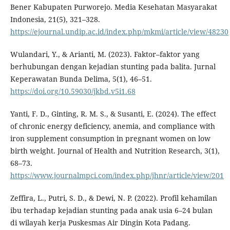
Bener Kabupaten Purworejo. Media Kesehatan Masyarakat
Indonesia, 21(5), 321–328.
https://ejournal.undip.ac.id/index.php/mkmi/article/view/48230
Wulandari, Y., & Arianti, M. (2023). Faktor–faktor yang
berhubungan dengan kejadian stunting pada balita. Jurnal
Keperawatan Bunda Delima, 5(1), 46–51.
https://doi.org/10.59030/jkbd.v5i1.68
Yanti, F. D., Ginting, R. M. S., & Susanti, E. (2024). The effect
of chronic energy deficiency, anemia, and compliance with
iron supplement consumption in pregnant women on low
birth weight. Journal of Health and Nutrition Research, 3(1),
68–73.
https://www.journalmpci.com/index.php/jhnr/article/view/201
Zeffira, L., Putri, S. D., & Dewi, N. P. (2022). Profil kehamilan
ibu terhadap kejadian stunting pada anak usia 6–24 bulan
di wilayah kerja Puskesmas Air Dingin Kota Padang.