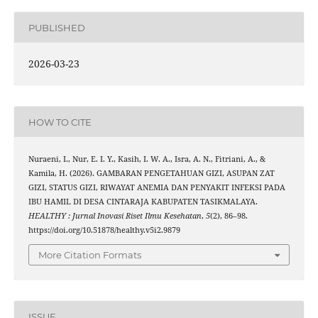
PUBLISHED
2026-03-23
HOW TO CITE
Nuraeni, I., Nur, E. I. Y., Kasih, I. W. A., Isra, A. N., Fitriani, A., &
Kamila, H. (2026). GAMBARAN PENGETAHUAN GIZI, ASUPAN ZAT
GIZI, STATUS GIZI, RIWAYAT ANEMIA DAN PENYAKIT INFEKSI PADA
IBU HAMIL DI DESA CINTARAJA KABUPATEN TASIKMALAYA.
HEALTHY : Jurnal Inovasi Riset Ilmu Kesehatan
,
5
(2), 86–98.
https://doi.org/10.51878/healthy.v5i2.9879
More Citation Formats
ISSUE