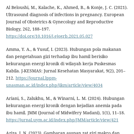
Al Beloushi, M., Kalache, K., Ahmed, B., & Konje, J. C. (2021).
Ultrasound diagnosis of infections in pregnancy. European
Journal of Obstetrics & Gynecology and Reproductive
Biology, 262, 188–197.
https://doi.org/10.1016/j.ejogrb.2021.05.027
Amma, Y. A., & Yusuf, I. (2023). Hubungan pola makanan
dan pengetahuan gizi terhadap ibu hamil berisiko
kekurangan energi kronik di wilayah kerja Puskesmas
Kabila. J-KESMAS: Jurnal Kesehatan Masyarakat, 9(2), 201–
212.
https://journal.lppm-
unasman.ac.id/index.php/jikm/article/view/4034
Ariani, S., Zalukhu, M., & Winarni, L. M. (2024). Hubungan
kekurangan energi kronik dengan kejadian anemia pada
ibu hamil. JMM (Journal of Midwifery Madani), 1(1), 11–18.
https://jurnal.uym.ac.id/index.php/JMM/article/view/421
Aziza, I. N. (2023). Gambaran asupan zat gizi makro dan