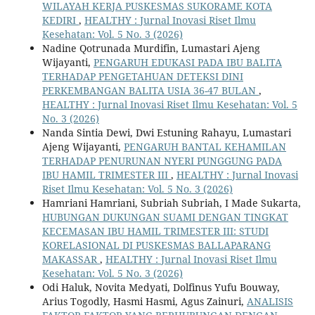
WILAYAH KERJA PUSKESMAS SUKORAME KOTA
KEDIRI
,
HEALTHY : Jurnal Inovasi Riset Ilmu
Kesehatan: Vol. 5 No. 3 (2026)
Nadine Qotrunada Murdifin, Lumastari Ajeng
Wijayanti,
PENGARUH EDUKASI PADA IBU BALITA
TERHADAP PENGETAHUAN DETEKSI DINI
PERKEMBANGAN BALITA USIA 36-47 BULAN
,
HEALTHY : Jurnal Inovasi Riset Ilmu Kesehatan: Vol. 5
No. 3 (2026)
Nanda Sintia Dewi, Dwi Estuning Rahayu, Lumastari
Ajeng Wijayanti,
PENGARUH BANTAL KEHAMILAN
TERHADAP PENURUNAN NYERI PUNGGUNG PADA
IBU HAMIL TRIMESTER III
,
HEALTHY : Jurnal Inovasi
Riset Ilmu Kesehatan: Vol. 5 No. 3 (2026)
Hamriani Hamriani, Subriah Subriah, I Made Sukarta,
HUBUNGAN DUKUNGAN SUAMI DENGAN TINGKAT
KECEMASAN IBU HAMIL TRIMESTER III: STUDI
KORELASIONAL DI PUSKESMAS BALLAPARANG
MAKASSAR
,
HEALTHY : Jurnal Inovasi Riset Ilmu
Kesehatan: Vol. 5 No. 3 (2026)
Odi Haluk, Novita Medyati, Dolfinus Yufu Bouway,
Arius Togodly, Hasmi Hasmi, Agus Zainuri,
ANALISIS