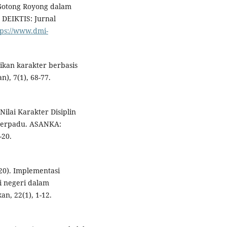
 Gotong Royong dalam
 DEIKTIS: Jurnal
tps://www.dmi-
dikan karakter berbasis
n), 7(1), 68-77.
 Nilai Karakter Disiplin
Terpadu. ASANKA:
-20.
020). Implementasi
i negeri dalam
an, 22(1), 1-12.