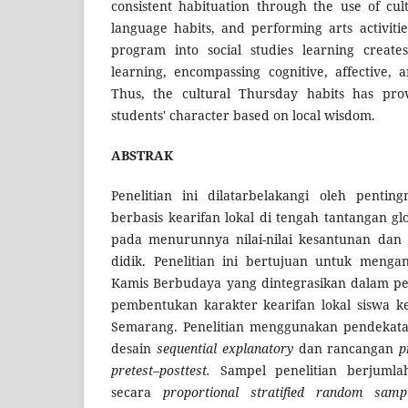
consistent habituation through the use of cult
language habits, and performing arts activitie
program into social studies learning creates
learning, encompassing cognitive, affective,
Thus, the cultural Thursday habits has prov
students' character based on local wisdom.
ABSTRAK
Penelitian ini dilatarbelakangi oleh pentin
berbasis kearifan lokal di tengah tantangan g
pada menurunnya nilai-nilai kesantunan dan 
didik. Penelitian ini bertujuan untuk menga
Kamis Berbudaya yang dintegrasikan dalam pe
pembentukan karakter kearifan lokal siswa ke
Semarang. Penelitian menggunakan pendekat
desain
sequential explanatory
dan rancangan
p
pretest–posttest.
Sampel penelitian berjumlah
secara
proportional stratified random samp