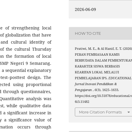
2026-06-09
e of strengthening local
HOW TO CITE
f globalization that have
​and cultural identity of
 of the cultural Thursday
Pratiwi, M. E., & Al Hanif, E. T. (2026)
PERAN PEMBIASAAN KAMIS
 on the formation of local
BERBUDAYA DALAM PEMBENTUKA
t SMP Negeri 9 Semarang.
KARAKTER SISWA BERBASIS
 a sequential explanatory
KEARIFAN LOKAL MELALUI
est–posttest design. The
PEMBELAJARAN IPS.
EDUCATIONAL 
ected using proportional
Jurnal Inovasi Pendidikan &
Pengajaran
,
6
(3), 1625–1633.
d through questionnaires,
https://doi.org/10.51878/educational.
Quantitative analysis was
6i3.11482
t, while qualitative data
More Citation Formats
 a significant increase in
y a significance value of
ormation occurs through