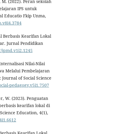
 M. (2022). Peran sekolah
elajaran IPS untuk
al Educatio Fkip Unma,
o.v8i4.3784
l Berbasis Kearifan Lokal
ar. Jurnal Pendidikan
97/jpmd.v1i2.1245
nternalisasi Nilai-Nilai
wa Melalui Pembelajaran
Journal of Social Science
social-pedagogy.v5i1.7507
er, W. (2023). Penguatan
erbasis kearifan lokal di
cience Education, 4(1),
v4i1.6612
Berbasis Kearifan Lokal