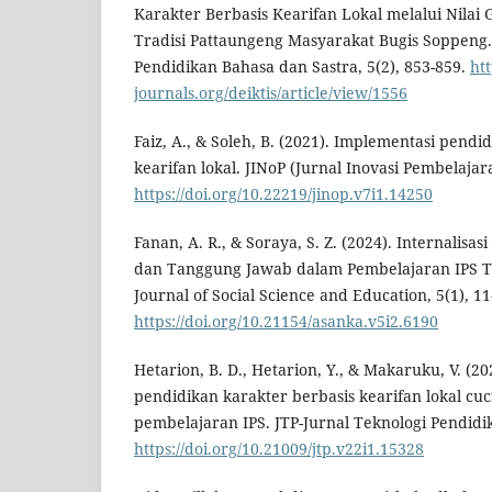
Karakter Berbasis Kearifan Lokal melalui Nilai
Tradisi Pattaungeng Masyarakat Bugis Soppeng.
Pendidikan Bahasa dan Sastra, 5(2), 853-859.
ht
journals.org/deiktis/article/view/1556
Faiz, A., & Soleh, B. (2021). Implementasi pendi
kearifan lokal. JINoP (Jurnal Inovasi Pembelajara
https://doi.org/10.22219/jinop.v7i1.14250
Fanan, A. R., & Soraya, S. Z. (2024). Internalisasi
dan Tanggung Jawab dalam Pembelajaran IPS 
Journal of Social Science and Education, 5(1), 11
https://doi.org/10.21154/asanka.v5i2.6190
Hetarion, B. D., Hetarion, Y., & Makaruku, V. (2
pendidikan karakter berbasis kearifan lokal cuc
pembelajaran IPS. JTP-Jurnal Teknologi Pendidik
https://doi.org/10.21009/jtp.v22i1.15328