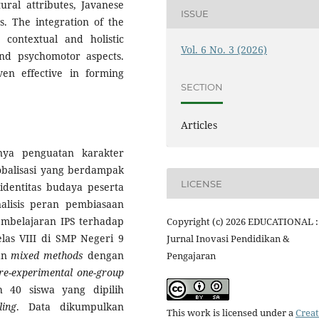
ural attributes, Javanese
ISSUE
s. The integration of the
 contextual and holistic
Vol. 6 No. 3 (2026)
 and psychomotor aspects.
en effective in forming
SECTION
Articles
gnya penguatan karakter
lobalisasi yang berdampak
LICENSE
identitas budaya peserta
nalisis peran pembiasaan
mbelajaran IPS terhadap
Copyright (c) 2026 EDUCATIONAL :
las VIII di SMP Negeri 9
Jurnal Inovasi Pendidikan &
an
mixed methods
dengan
Pengajaran
re-experimental one-group
 40 siswa yang dipilih
ling
. Data dikumpulkan
This work is licensed under a
Creat