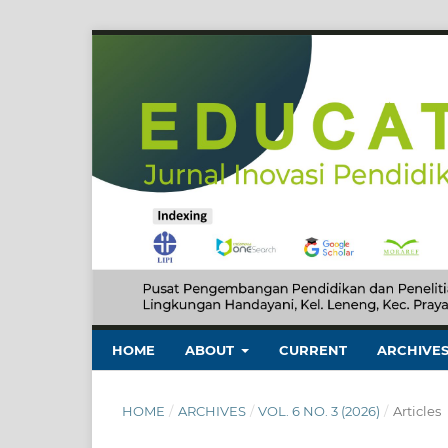
HOME
ABOUT
CURRENT
ARCHIVE
HOME
/
ARCHIVES
/
VOL. 6 NO. 3 (2026)
/
Articles