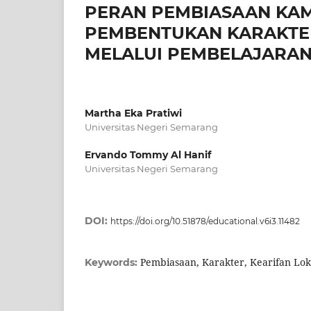
PERAN PEMBIASAAN KA
PEMBENTUKAN KARAKTER
MELALUI PEMBELAJARAN
Martha Eka Pratiwi
Universitas Negeri Semarang
Ervando Tommy Al Hanif
Universitas Negeri Semarang
DOI:
https://doi.org/10.51878/educational.v6i3.11482
Pembiasaan, Karakter, Kearifan Loka
Keywords: