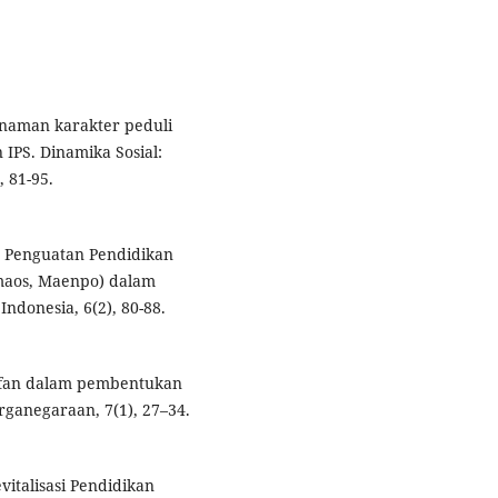
nanaman karakter peduli
 IPS. Dinamika Sosial:
, 81-95.
). Penguatan Pendidikan
amaos, Maenpo) dalam
ndonesia, 6(2), 80-88.
arifan dalam pembentukan
rganegaraan, 7(1), 27–34.
evitalisasi Pendidikan