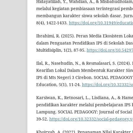
Hidayatillah, Y., Wahdian, A., & Misbahudholam,
melalui kegiatan pembiasaan terintegrasi pemb
membangun karakter siswa sekolah dasar. Jurn
8(4), 1422-1433.
https://doi.org/10.31949/educati
Ibrahimi, R. (2025). Peran Media Ekosistem Loka
dalam Penguatan Pendidikan IPS di Sekolah Das
Multidisiplin, 1(2), 87-95.
https://doi.org/10.542
Ilal, R., Nasehudin, N., & Resmalasari, S. (2024). I
Kearifan Lokal Dalam Membentuk Karakter Sis
IPS di Mts Negeri 3 Cirebon. SOCIAL PEDAGOGY: 
Education, 5(1), 11-24.
https://doi.org/10.32332/
Karsiwan, K., Retnosari, L., Lisdiana, A., & Ham
pendidikan karakter melalui pembelajaran IPS b
Lampung. SOCIAL PEDAGOGY: Journal of Social S
39-52.
https://doi.org/10.32332/social-pedagogy.
Khoiryah, A. (2022). Penanaman Nilai Karakter 