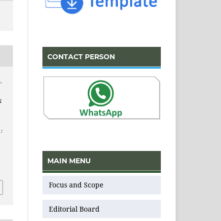
CONTACT PERSON
.
N
:
MAIN MENU
v
Focus and Scope
Editorial Board