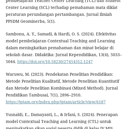
pembelajaran Teacher Center Learning (TCL) dan Student
Center Learning (SCL) terhadap pemahaman mata diklat
peraturan perundangan pertambangan. Jurnal Ilmiah
PPSDM Geominerba, 5(1).
Sambonu, A. Y., Samadi, & Hardi, O. S. (2024). Efektivitas
model pembelajaran Contextual Teaching and Learning
dalam meningkatkan pemahaman dan minat belajar di
sekolah dasar. Didaktika: Jurnal Kependidikan, 13(4), 5033–
5044.
https://doi.org/10.58230/27454312.1247
Waruwu, M. (2023). Pendekatan Penelitian Pendidikan:
Metode Penelitian Kualitatif, Metode Penelitian Kuantitatif
dan Metode Penelitian Kombinasi (Mixed Method). Jurnal
Pendidikan Tambusai, 7(1), 2896–2910.
https://jptam.org/index.php/jptam/article/view/6187
Yusnaldi, E., Damayanti, L., & Irfani, S. (2024). Penerapan
model Contextual Teaching and Learning (CTL) untuk
meningkatkan sikap sosial peserta didik di kelas IV MIS