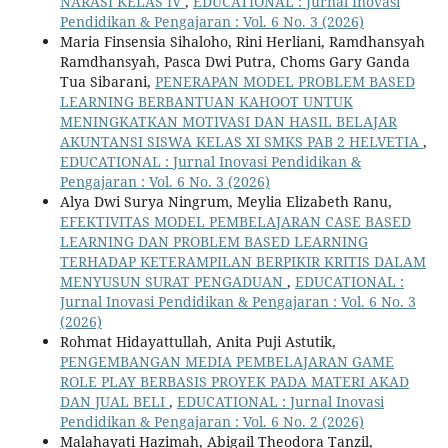
NARASI KELAS IV
,
EDUCATIONAL : Jurnal Inovasi
Pendidikan & Pengajaran : Vol. 6 No. 3 (2026)
Maria Finsensia Sihaloho, Rini Herliani, Ramdhansyah
Ramdhansyah, Pasca Dwi Putra, Choms Gary Ganda
Tua Sibarani,
PENERAPAN MODEL PROBLEM BASED
LEARNING BERBANTUAN KAHOOT UNTUK
MENINGKATKAN MOTIVASI DAN HASIL BELAJAR
AKUNTANSI SISWA KELAS XI SMKS PAB 2 HELVETIA
,
EDUCATIONAL : Jurnal Inovasi Pendidikan &
Pengajaran : Vol. 6 No. 3 (2026)
Alya Dwi Surya Ningrum, Meylia Elizabeth Ranu,
EFEKTIVITAS MODEL PEMBELAJARAN CASE BASED
LEARNING DAN PROBLEM BASED LEARNING
TERHADAP KETERAMPILAN BERPIKIR KRITIS DALAM
MENYUSUN SURAT PENGADUAN
,
EDUCATIONAL :
Jurnal Inovasi Pendidikan & Pengajaran : Vol. 6 No. 3
(2026)
Rohmat Hidayattullah, Anita Puji Astutik,
PENGEMBANGAN MEDIA PEMBELAJARAN GAME
ROLE PLAY BERBASIS PROYEK PADA MATERI AKAD
DAN JUAL BELI
,
EDUCATIONAL : Jurnal Inovasi
Pendidikan & Pengajaran : Vol. 6 No. 2 (2026)
Malahayati Hazimah, Abigail Theodora Tanzil,