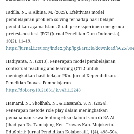
Fadilla, N., & Albina, M. (2025). Efektivitas model
pembelajaran problem solving terhadap hasil belajar
pendidikan agama Islam: Studi pre-eksperimen one-group
pretest–posttest. JPGI (Jurnal Penelitian Guru Indonesia),
10(2), 11–19.
https://jurnal.iicet.org/index.php/jpgi/article/download/6625/30
Hadiyanta, N. (2013). Penerapan model pembelajaran
contextual teaching and learning (CTL) untuk
meningkatkan hasil belajar PKn. Jurnal Kependidikan:
Penelitian Inovasi Pembelajaran.
https://doi.org/10.21831/jk.v43i1.2248
Hamami, N., Sholihah, N., & Hasanah, S. N. (2024).
Penerapan metode role play dalam meningkatkan
pemahaman siswa tentang etika dalam Islam di RA Al
Jihadiyah Ds. Tamiajeng Kec. Trawas Kab. Mojokerto.
EduSpirit: Jurnal Pendidikan Kolaboratif, 1(4), 498–504.