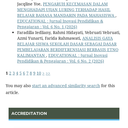
Jacqline Yoe,
PENGARUH KECEMASAN DALAM
MENGHADAPI UJIAN LURING TERHADAP HASIL
BELAJAR BAHASA MANDARIN PADA MAHASISWA
,
EDUCATIONAL : Jurnal Inovasi Pendidikan &
Pengajaran : Vol. 6 No. 1 (2026)
Faradilla Iedliany, Rahmi Hidayati, Vebruati Vebruati,
Azmi Yunarti, Farida Rahmawati,
ANALISIS GAYA
BELAJAR SISWA SEKOLAH DASAR SEBAGAI DASAR
PEMBELAJARAN BERDIFERENSIASI BERBASIS ETNO
KALIMANTAN
,
EDUCATIONAL : Jurnal Inovasi
Pendidikan & Pengajaran : Vol. 6 No. 2 (2026)
1
2
3
4
5
6
7
8
9
10
>
>>
You may also
start an advanced similarity search
for this
article.
ACCREDITATION