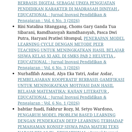
BERBASIS DIGITAL SEBAGAI UPAYA PENGUATAN
PENDIDIKAN KARAKTER DI MADRASAH DINIYAH
,
EDUCATIONAL : Jurnal Inovasi Pendidikan &
Pengajaran : Vol. 6 No. 3 (2026)
Rini Natalina Sitanggang, Choms Gary Ganda Tua
Sibarani, Ramdhansyah Ramdhansyah, Pasca Dwi
Putra, Haryani Pratiwi Sitompul,
PENERAPAN MODEL
LEARNING CYCLE DENGAN METODE PEER
TEACHING UNTUK MENINGKATKAN HASIL BELAJAR
SISWA KELAS XI AKL DI SMKS PAB 2 HELVETIA
,
EDUCATIONAL : Jurnal Inovasi Pendidikan &
Pengajaran : Vol. 6 No. 3 (2026)
Nurhafifah Asmad, Alya Eka Yatri, Asdar Asdar,
PEMBELAJARAN KOOPERATIF BERBASIS GAMIFIKASI
UNTUK MENINGKATKAN MOTIVASI DAN HASIL
BELAJAR MATEMATIKA: KAJIAN LITERATUR
,
EDUCATIONAL : Jurnal Inovasi Pendidikan &
Pengajaran : Vol. 6 No. 1 (2026)
bahtiar fuadi, Fakhrur Rozy, M. Setyo Wardono,
PENGARUH MODEL PROBLEM BASED LEARNING
DENGAN PENDEKATAN DEEP LEARNING TERHADAP
PEMAHAMAN KONSEP SISWA PADA MATERI TEKS