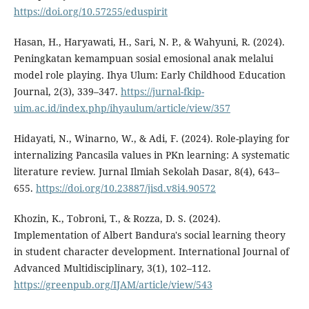
https://doi.org/10.57255/eduspirit
Hasan, H., Haryawati, H., Sari, N. P., & Wahyuni, R. (2024).
Peningkatan kemampuan sosial emosional anak melalui
model role playing. Ihya Ulum: Early Childhood Education
Journal, 2(3), 339–347.
https://jurnal-fkip-
uim.ac.id/index.php/ihyaulum/article/view/357
Hidayati, N., Winarno, W., & Adi, F. (2024). Role-playing for
internalizing Pancasila values in PKn learning: A systematic
literature review. Jurnal Ilmiah Sekolah Dasar, 8(4), 643–
655.
https://doi.org/10.23887/jisd.v8i4.90572
Khozin, K., Tobroni, T., & Rozza, D. S. (2024).
Implementation of Albert Bandura's social learning theory
in student character development. International Journal of
Advanced Multidisciplinary, 3(1), 102–112.
https://greenpub.org/IJAM/article/view/543