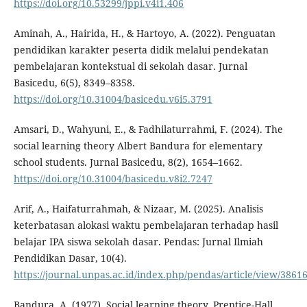
https://doi.org/10.53299/jppi.v4i1.406
Aminah, A., Hairida, H., & Hartoyo, A. (2022). Penguatan
pendidikan karakter peserta didik melalui pendekatan
pembelajaran kontekstual di sekolah dasar. Jurnal
Basicedu, 6(5), 8349–8358.
https://doi.org/10.31004/basicedu.v6i5.3791
Amsari, D., Wahyuni, E., & Fadhilaturrahmi, F. (2024). The
social learning theory Albert Bandura for elementary
school students. Jurnal Basicedu, 8(2), 1654–1662.
https://doi.org/10.31004/basicedu.v8i2.7247
Arif, A., Haifaturrahmah, & Nizaar, M. (2025). Analisis
keterbatasan alokasi waktu pembelajaran terhadap hasil
belajar IPA siswa sekolah dasar. Pendas: Jurnal Ilmiah
Pendidikan Dasar, 10(4).
https://journal.unpas.ac.id/index.php/pendas/article/view/3861
Bandura, A. (1977). Social learning theory. Prentice-Hall.