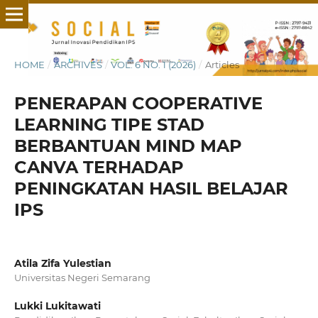
HOME
/
ARCHIVES
/
VOL. 6 NO. 1 (2026)
/
Articles
PENERAPAN COOPERATIVE
LEARNING TIPE STAD
BERBANTUAN MIND MAP
CANVA TERHADAP
PENINGKATAN HASIL BELAJAR
IPS
Atila Zifa Yulestian
Universitas Negeri Semarang
Lukki Lukitawati