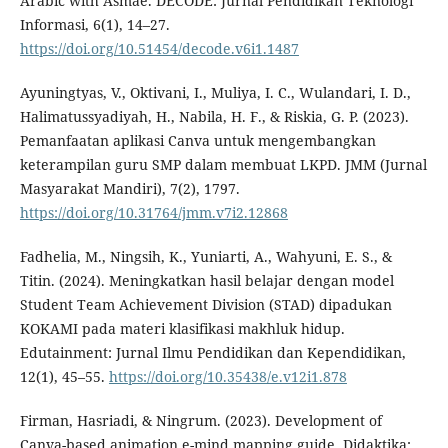
Arabic with Asmae. DECODE: Jurnal Pendidikan Teknologi
Informasi, 6(1), 14–27.
https://doi.org/10.51454/decode.v6i1.1487
Ayuningtyas, V., Oktivani, I., Muliya, I. C., Wulandari, I. D.,
Halimatussyadiyah, H., Nabila, H. F., & Riskia, G. P. (2023).
Pemanfaatan aplikasi Canva untuk mengembangkan
keterampilan guru SMP dalam membuat LKPD. JMM (Jurnal
Masyarakat Mandiri), 7(2), 1797.
https://doi.org/10.31764/jmm.v7i2.12868
Fadhelia, M., Ningsih, K., Yuniarti, A., Wahyuni, E. S., &
Titin. (2024). Meningkatkan hasil belajar dengan model
Student Team Achievement Division (STAD) dipadukan
KOKAMI pada materi klasifikasi makhluk hidup.
Edutainment: Jurnal Ilmu Pendidikan dan Kependidikan,
12(1), 45–55.
https://doi.org/10.35438/e.v12i1.878
Firman, Hasriadi, & Ningrum. (2023). Development of
Canva-based animation e-mind mapping guide. Didaktika: