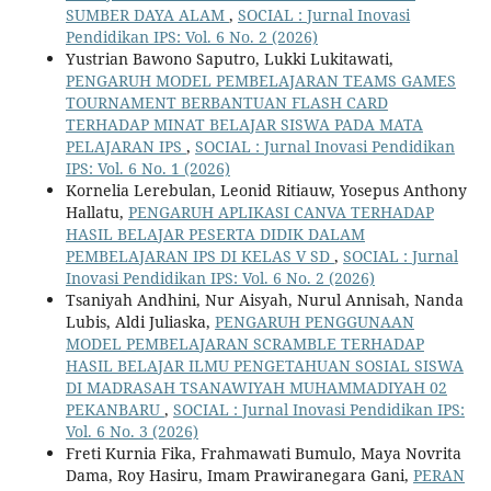
SUMBER DAYA ALAM
,
SOCIAL : Jurnal Inovasi
Pendidikan IPS: Vol. 6 No. 2 (2026)
Yustrian Bawono Saputro, Lukki Lukitawati,
PENGARUH MODEL PEMBELAJARAN TEAMS GAMES
TOURNAMENT BERBANTUAN FLASH CARD
TERHADAP MINAT BELAJAR SISWA PADA MATA
PELAJARAN IPS
,
SOCIAL : Jurnal Inovasi Pendidikan
IPS: Vol. 6 No. 1 (2026)
Kornelia Lerebulan, Leonid Ritiauw, Yosepus Anthony
Hallatu,
PENGARUH APLIKASI CANVA TERHADAP
HASIL BELAJAR PESERTA DIDIK DALAM
PEMBELAJARAN IPS DI KELAS V SD
,
SOCIAL : Jurnal
Inovasi Pendidikan IPS: Vol. 6 No. 2 (2026)
Tsaniyah Andhini, Nur Aisyah, Nurul Annisah, Nanda
Lubis, Aldi Juliaska,
PENGARUH PENGGUNAAN
MODEL PEMBELAJARAN SCRAMBLE TERHADAP
HASIL BELAJAR ILMU PENGETAHUAN SOSIAL SISWA
DI MADRASAH TSANAWIYAH MUHAMMADIYAH 02
PEKANBARU
,
SOCIAL : Jurnal Inovasi Pendidikan IPS:
Vol. 6 No. 3 (2026)
Freti Kurnia Fika, Frahmawati Bumulo, Maya Novrita
Dama, Roy Hasiru, Imam Prawiranegara Gani,
PERAN