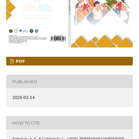
PDF
PUBLISHED
2026-03-14
HOW TO CITE
Yulestian, A. Z., & Lukitawati, L. . (2026). PENERAPAN COOPERATIVE