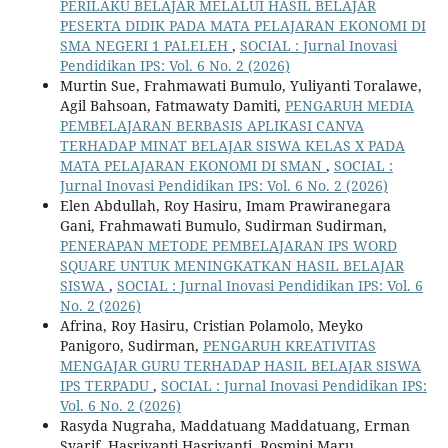
PERILAKU BELAJAR MELALUI HASIL BELAJAR
PESERTA DIDIK PADA MATA PELAJARAN EKONOMI DI
SMA NEGERI 1 PALELEH
,
SOCIAL : Jurnal Inovasi
Pendidikan IPS: Vol. 6 No. 2 (2026)
Murtin Sue, Frahmawati Bumulo, Yuliyanti Toralawe,
Agil Bahsoan, Fatmawaty Damiti,
PENGARUH MEDIA
PEMBELAJARAN BERBASIS APLIKASI CANVA
TERHADAP MINAT BELAJAR SISWA KELAS X PADA
MATA PELAJARAN EKONOMI DI SMAN
,
SOCIAL :
Jurnal Inovasi Pendidikan IPS: Vol. 6 No. 2 (2026)
Elen Abdullah, Roy Hasiru, Imam Prawiranegara
Gani, Frahmawati Bumulo, Sudirman Sudirman,
PENERAPAN METODE PEMBELAJARAN IPS WORD
SQUARE UNTUK MENINGKATKAN HASIL BELAJAR
SISWA
,
SOCIAL : Jurnal Inovasi Pendidikan IPS: Vol. 6
No. 2 (2026)
Afrina, Roy Hasiru, Cristian Polamolo, Meyko
Panigoro, Sudirman,
PENGARUH KREATIVITAS
MENGAJAR GURU TERHADAP HASIL BELAJAR SISWA
IPS TERPADU
,
SOCIAL : Jurnal Inovasi Pendidikan IPS:
Vol. 6 No. 2 (2026)
Rasyda Nugraha, Maddatuang Maddatuang, Erman
Syarif, Hasriyanti Hasriyanti, Rosmini Maru,