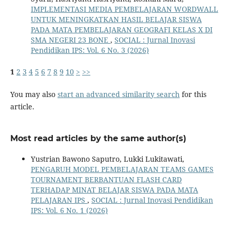
IMPLEMENTASI MEDIA PEMBELAJARAN WORDWALL
UNTUK MENINGKATKAN HASIL BELAJAR SISWA
PADA MATA PEMBELAJARAN GEOGRAFI KELAS X DI
SMA NEGERI 23 BONE
,
SOCIAL : Jurnal Inovasi
Pendidikan IPS: Vol. 6 No. 3 (2026)
1
2
3
4
5
6
7
8
9
10
>
>>
You may also
start an advanced similarity search
for this
article.
Most read articles by the same author(s)
Yustrian Bawono Saputro, Lukki Lukitawati,
PENGARUH MODEL PEMBELAJARAN TEAMS GAMES
TOURNAMENT BERBANTUAN FLASH CARD
TERHADAP MINAT BELAJAR SISWA PADA MATA
PELAJARAN IPS
,
SOCIAL : Jurnal Inovasi Pendidikan
IPS: Vol. 6 No. 1 (2026)