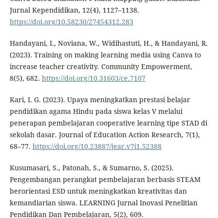
Jurnal Kependidikan, 12(4), 1127–1138.
https://doi.org/10.58230/27454312.283
Handayani, I., Noviana, W., Widihastuti, H., & Handayani, R.
(2023). Training on making learning media using Canva to
increase teacher creativity. Community Empowerment,
8(5), 682.
https://doi.org/10.31603/ce.7107
Kari, I. G. (2023). Upaya meningkatkan prestasi belajar
pendidikan agama Hindu pada siswa kelas V melalui
penerapan pembelajaran cooperative learning tipe STAD di
sekolah dasar. Journal of Education Action Research, 7(1),
68–77.
https://doi.org/10.23887/jear.v7i1.52388
Kusumasari, S., Patonah, S., & Sumarno, S. (2025).
Pengembangan perangkat pembelajaran berbasis STEAM
berorientasi ESD untuk meningkatkan kreativitas dan
kemandiarian siswa. LEARNING Jurnal Inovasi Penelitian
Pendidikan Dan Pembelajaran, 5(2), 609.